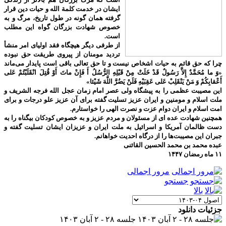
ایشان در خدمت کلمة الله و حیات دین قرار
گرفته همان گونه در طول تاریخ، مرگ و به
خصوص شهادت بزرگان گواه این مطلب
است.
از طرفی دیگر هیچگاه فقد اولیای امر منشأ
تردید مومنان از پیروی طریقت حق نبوده
چرا که حق قائم به حیات اشخاص نیست و تا حق تعالی باقی است پایدار می‌ماند
«وَ ما مُحَمَّدٌ إِلاَّ رَسُولٌ قَدْ خَلَتْ مِنْ قَبْلِهِ الرُّسُلُ أَ فَإِنْ ماتَ أَوْ قُتِلَ انْقَلَبْتُمْ عَلى‌
أَعْقابِكُمْ وَ مَنْ يَنْقَلِبْ عَلى‌ عَقِبَيْهِ فَلَنْ يَضُرَّ اللَّهَ شَيْئا»
این مصیبت عظمی را به پیشگاه ولی عصر امام زمان عجل الله فرجه الشریف و
ملت اسلام و مومنین و ایران عزیز تسلیت گفته برای آن عزیز علو درجات و برای
امت اسلام و ایران دوام عزت و نصرت الهی را خواستارم.
همچنین شهادت عده ای از مسئولان و مردم عزیز و به خصوص کودکان بیگناه را به
دست ظالمان آمریکا و اسرائیل به ملت ایران و عزیزان ایشان تسلیت گفته و
جبران این مصیبت‌ها را از درگاه احدیت خواهانم.
عبده محمد بن محمد الحسین القائنی
۱۱ ماه رمضان ۱۴۴۷
مرور اجمالی
جستجو
بالا
جزئيات دانلود
جلسه ۲۸ - ۲ آبان ۱۴۰۳