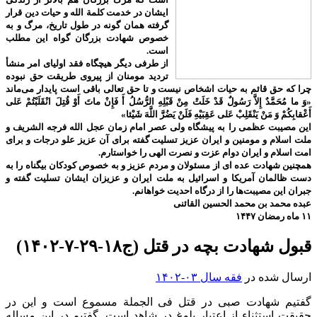
ایشان در خدمت کلمة الله و حیات دین قرار
گرفته همان گونه در طول تاریخ، مرگ و به
خصوص شهادت بزرگان گواه این مطلب
است.
از طرفی دیگر هیچگاه فقد اولیای امر منشأ
تردید مومنان از پیروی طریقت حق نبوده
چرا که حق قائم به حیات اشخاص نیست و تا حق تعالی باقی است پایدار می‌ماند
«وَ ما مُحَمَّدٌ إِلاَّ رَسُولٌ قَدْ خَلَتْ مِنْ قَبْلِهِ الرُّسُلُ أَ فَإِنْ ماتَ أَوْ قُتِلَ انْقَلَبْتُمْ عَلى‌
أَعْقابِكُمْ وَ مَنْ يَنْقَلِبْ عَلى‌ عَقِبَيْهِ فَلَنْ يَضُرَّ اللَّهَ شَيْئا»
این مصیبت عظمی را به پیشگاه ولی عصر امام زمان عجل الله فرجه الشریف و
ملت اسلام و مومنین و ایران عزیز تسلیت گفته برای آن عزیز علو درجات و برای
امت اسلام و ایران دوام عزت و نصرت الهی را خواستارم.
همچنین شهادت عده ای از مسئولان و مردم عزیز و به خصوص کودکان بیگناه را به
دست ظالمان آمریکا و اسرائیل به ملت ایران و عزیزان ایشان تسلیت گفته و
جبران این مصیبت‌ها را از درگاه احدیت خواهانم.
عبده محمد بن محمد الحسین القائنی
۱۱ ماه رمضان ۱۴۴۷
قبول شهادت بچه در قتل (ج۱۸-۲۹-۷-۱۴۰۲)
ارسال شده در
فقه سال ۰۳-۱۴۰۲
گفتیم شهادت صبی در قتل فی الجملة مسموع است و این در
حقیقت استثناء از اعتبار بلوغ در شاهد است. گفتیم در این مساله