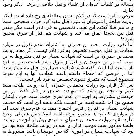
مساله در کلمات عده‌ای از علماء و نقل خلاف از برخی دیگر وجود
ندارد.
عرض ما این است که در کلام ایشان مغالطه‌ای رخ داده است. اینکه
روایت طلحة را نمی‌توان به مورد قتل مقید کرد حرف صحیحی است
و ما هم قبلا گفتیم این تقیید، تخصیص به فرد نادر است مگر چقدر
قتل بین بچه‌ها اتفاق می‌افتد و شهادت هم قبل از تفرق محقق
شود؟!
اما تقیید روایت محمد بن حمران به اشتراط عدم تفرق در موارد
شهادت بر قتل، موجب تخصیص به فرد نادر نیست. اگر مفاد روایت
محمد بن حمران این است که شهادت صبیان بر قتل مشروط به این
است که در بین خودشان و قبل از تفرق باشد بله تخصیص به فرد
نادر است اما اینکه گفته شود شهادت صبیان در قتل مسموع است
اما در فرضی که اجتماع داشته باشند شهادت آنها به این شرط
مسموع است که متفرق نشوند تخصیص به فرد نادر نیست.
پس اگر قرار بود روایت محمد بن حمران را به روایت طلحه مقید
کنیم و نتیجه این باشد که شهادت صبیان در قتل فقط در بین
خودشان مشروط به اجتماع و عدم تفرق حجت است حرف ایشان
صحیح بود اما نتیجه تقیید این نیست بلکه نتیجه این است که حجیت
شهادت صبیان بر قتل در فرض اجتماع مقید به عدم تفرق است اما
در مواردی که بچه‌ها مجتمع نبوده باشند اصلا چنین شرطی وجود
ندارد. تقیید روایت محمد بن حمران به قیدی بیش از آنچه در روایت
طلحة مذکور است موجبی ندارد و آنچه در روایت طلحة آمده بود این
بود که شهادت صبیان در اموری که بین خودشان باشد مشروط به