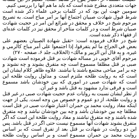
جهات متعددی مطرح شده است که باید ما هم آنها را بررسی کنیم.
سومین جهت این بود که در کلمات برخی علماء ذکر شده است
شرط قبول شهادت صبیان اجتماع آنها بر امر مباح است. به تصریح
مرحوم شیخ در خلاف و محقق در شرائع این امر در حجیت شهادت
صبیان شرط است و در کلمات متأخر از محقق نیز در کلمات عده‌ای
از فقهاء ذکر شده است.
شیخ در خلاف فرموده است: «تقبل شهادة الصبيان بعضهم على
بعض في الجراح ما لم يتفرقوا، إذا اجتمعوا على أمر مباح كالرمي و
غيره. و به قال ابن الزبير و مالك» (الخلاف، جلد ۶، صفحه ۲۷۰)
مرحوم آقای خویی در مساله شهادت بر قتل فرموده است شهادت
صبی بر قتل مطلقا مسموع است چه متفرق بشوند و چه نشوند و
چه بر امر مباحی مجتمع باشند یا نباشند. علاوه ظاهر کلام ایشان این
است که به روایت طلحه ملتزم است و مدلول روایت طلحه این
است که شهادت صبی در اموری که بین خودشان باشد مسموع
است و فرقی ندارد مشهود به قتل باشد و غیر آن.
از نظر ایشان نسبت به روایات عدم حجیت شهادت صبی در غیر قتل
و روایت طلحة، از دو عموم و خصوص من وجه است. یکی از جهت
اینکه مفاد روایت محمد بن حمران اعتبار شهادت صبی در قتل است
مطلقا چه بین خودشان باشد و چه بین خودشان نباشد و چه متفرق
شده باشند و چه متفرق نباشند و مفاد روایت طلحة این است که اگر
متفرق بشوند شهادت آنها مسموع نیست حتی اگر در قتل باشد. پس
این دو روایت در شهادت بر قتل بعد از تفرق است که بر اساس
روایت محمد بن حمران مسموع است و بر اساس روایت طلحة