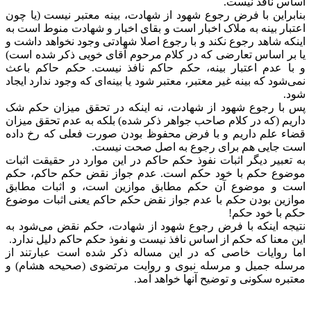
اساس نافذ نیست.
بنابراین با فرض رجوع شهود از شهادت، بینه معتبر نیست (یا چون
اعتبار بینه به ملاک اخبار است و بقای اخبار و شهادت منوط است به
اینکه شاهد رجوع نکند و با رجوع اصلا شهادتی وجود نخواهد داشت و
یا بر اساس تعارضی که در کلام مرحوم آقای خویی ذکر شده است)
و با عدم اعتبار بینه، حکم حاکم نافذ نیست. حکم حاکم باعث
نمی‌شود که بینه غیر معتبر، معتبر شود یا بینه‌ای که وجود ندارد ایجاد
شود.
پس با رجوع شهود از شهادت، نه اینکه در تحقق میزان حکم شک
داریم (که در کلام صاحب جواهر ذکر شده) بلکه به عدم تحقق میزان
قضاء علم داریم و با فرض محفوظ بودن صورت فعلی که رخ داده
است جایی هم برای رجوع به اصل صحت نیست.
به تعبیر دیگر اثبات نفوذ حکم حاکم در این موارد در حقیقت اثبات
موضوع حکم با خود حکم است. عدم جواز نقض حکم حاکم، حکم
است و موضوع آن حکم مطابق موازین است، و اثبات مطابق
موازین بودن حکم با عدم جواز نقض حکم حاکم یعنی اثبات موضوع
حکم با خود حکم!
نتیجه اینکه با فرض رجوع شهود از شهادت، حکم نقض می‌شود به
این معنا که حکم از اساس نافذ نیست و نفوذ حکم حاکم دلیل ندارد.
اما روایات خاصی که در این مساله ذکر شده است عبارتند از
مرسله جمیل و مرسله نبوی و روایت مرتضوی (صحیحه هشام) و
معتبره سکونی و توضیح آنها خواهد آمد.