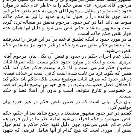
مرحوم آقای تبریزی عدم نقض حکم را به خاطر عدم حکم در موارد
حدود دانستند و در مقابل مرحوم آقای خویی به عدم نقض حکم فتوا
دادند چون قاعده درأ را قبول ندارد و حدود را نیز به حکم حاکم
منوط می‌داند. اما در غیر حدود، مرحوم محقق در مساله تردد کرده
است و مشهور معتقدند حکم نقض نمی‌شود و دلیل آنها همان عدم
جواز نقض حکم حاکم است.
ما در مورد حدود با اینکه تطبیق قاعده درأ در این فرض را نپذیرفتیم
اما معتقدیم حکم نقض می‌شود بلکه در غیر حدود نیز معتقدیم حکم
نقض می‌شود.
دلیل عدم اجرای حکم در حدود و نقض آن یکی بیان مرحوم آقای
تبریزی است و اینکه در موارد حدود حکم نیست بلکه صرفا اثبات
موضوع حکم شرعی است و لذا لازم نیست حاکم حکم کند بلکه
همین که بگوید نزد من ثابت شده است کافی است بر خلاف قضای
در غیر حدود که صرف اثبات موضوع نیست بلکه حاکم باید حکم کند
تا حداقل فصل خصومت بشود. در جای خودش توضیح دادیم که قضا
بر خصومت و تنازع متوقف است و بدون آن اصلا قضا و حکم
نیست.
بیان دیگر بیانی است که در ضمن نقض حکم در غیر حدود بیان
خواهیم کرد.
گفتیم در غیر حدود مشهور معتقدند با رجوع شاهد بعد از حکم، حکم
نقض نمی‌شود و حکم اجراء می‌شود اما به نظر ما در این فرض هم
حکم حاکم نقض می‌شود چون دلیل نفوذ حکم حاکم و عدم جواز
نقض آن اموری است که هیچ کدام از آنها شامل فرضی که شهود