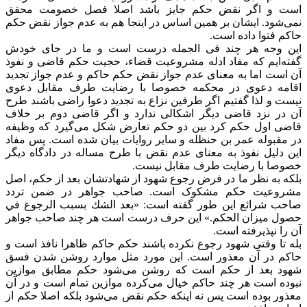
است و اگر نقض حکم جایز باشد اصلا فصل خصومت محقق
نمی‌شود. ایشان بر همین اساس در اینجا هم به عدم جواز نقض حکم
حاکم فتوا داده است.
این وجه هر چند فی الجمله درست است و ما در جای خودش
گفته‌ایم که مفاد ادله مشروعیت قضاء، حجیت حکم قاضی و نفوذ
آن است اما به معنای عدم جواز نقض حکم حاکم و عدم جواز تجدید
اقامه دعوی در محکمه خصوصا با رضایت طرف مقابل دعوی
نیست و لذا گفتیم اگر طرفین نزاع به تجدید دعوا راضی باشند طرح
آن در نزد قاضی دیگر اشکالی ندارد و اگر قاضی دوم بر خلاف
قاضی اول حکم کرد بین دو حکم تعارض شکل می‌گیرد که وظیفه
در مقبوله عمر بن حنظله و سایر روایات بیان شده است. پس مفاد
این دلیل نفوذ به معنای عدم نقض با طرح مساله در دادگاه دیگر
خصوصا با رضایت طرف مقابل نیست.
بلکه به نظر ما در فرض رجوع شهود از شهادتشان بعد از حکم، اصل
مشروعیت حکم مشکوک است. صاحب جواهر در ضمن تردد
صاحب شرائع این طور گفته است: «بعد الشك بسبب الرجوع في
حصول ميزان الحكم.» این حرف درست است هر چند صاحب جواهر
آن را نپذیرفته است.
بله تا وقتی شهود رجوع نکرده باشند حکم حاکم ظاهرا نافذ است و
حاکم در آن معذور است. این مورد مثل موارد روشن شدن فسق
شهود بعد از حکم است که روشن می‌شود حکم مطابق موازین
نبوده است هر چند حاکم خیال می‌کرده موازین تمام است و در آن
معذور بوده است پس نه اینکه حکم نقض می‌شود بلکه اصلا حکم از