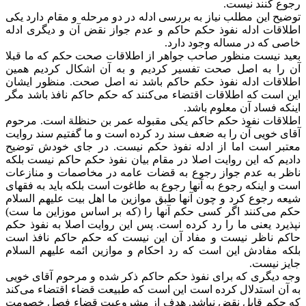
رجوع کنند نیست.
توضیح این مطلب نیاز به بررسی ادله در دو مرحله و مقام دارد یکی
اطلاقات ادله نفوذ حکم حاکم و عدم جواز نقض آن و دیگری ادله
خاصی که در مساله وجود دارد.
بعید نیست منظور صاحب جواهر از اطلاقات صحت حکم که ما قبلا
آن را به اصل صحت تفسیر کردیم و به آن اشکال کردیم همین
اطلاقات ادله نفوذ حکم حاکم باشد نه اصل صحت. منظور ایشان
این است که اطلاقات اقتضاء می‌کنند که حکم حاکم نافذ باشد مگر
اینکه فساد آن معلوم باشد.
اطلاقات نفوذ حکم حاکم یکی مقبوله عمر بن حنظلة است. مرحوم
آقای خویی آن را به ضعف سند رد کرده است و ما گفتیم سند روایت
معتبر است اما از ادله نفوذ حکم نیست. در جای خودش توضیح
دادیم که این روایت اصلا در مقام بیان نفوذ حکم حاکم نیست بلکه
ناظر به عدم جواز رجوع به قضات عامه در مخاصمات و منازعات
است و اینکه رجوع به آنها رجوع به طاغوت است بلکه باید به فقهای
شیعه رجوع کرد و چون آنها طبق موازین ما اهل بیت علیهم السلام
حکم می‌کنند اگر کسی حکم آنها را (که بر اساس موزاین ما ست)
نپذیرد یعنی ما را رد کرده است. پس این روایت اصلا به نفوذ حکم
حاکم ناظر نیست و مفاد آن این نیست که حکم حاکم نافذ است
بلکه مفادش این است که رد احکام و موازین ائمه علیهم السلام
جایز نیست.
وجه دیگری که برای نفوذ حکم حاکم ذکر شده و مرحوم آقای خویی
به آن استدلال کرده است این است که طبیعت قضاء اقتضاء می‌کند
که حکم قابل نقض نباشد. هدف از مشروعیت قضاء فصل خصومت