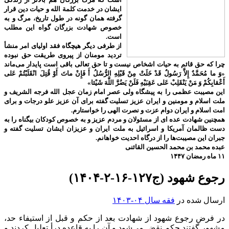
ایشان در خدمت کلمة الله و حیات دین قرار
گرفته همان گونه در طول تاریخ، مرگ و به
خصوص شهادت بزرگان گواه این مطلب
است.
از طرفی دیگر هیچگاه فقد اولیای امر منشأ
تردید مومنان از پیروی طریقت حق نبوده
چرا که حق قائم به حیات اشخاص نیست و تا حق تعالی باقی است پایدار می‌ماند
«وَ ما مُحَمَّدٌ إِلاَّ رَسُولٌ قَدْ خَلَتْ مِنْ قَبْلِهِ الرُّسُلُ أَ فَإِنْ ماتَ أَوْ قُتِلَ انْقَلَبْتُمْ عَلى‌
أَعْقابِكُمْ وَ مَنْ يَنْقَلِبْ عَلى‌ عَقِبَيْهِ فَلَنْ يَضُرَّ اللَّهَ شَيْئا»
این مصیبت عظمی را به پیشگاه ولی عصر امام زمان عجل الله فرجه الشریف و
ملت اسلام و مومنین و ایران عزیز تسلیت گفته برای آن عزیز علو درجات و برای
امت اسلام و ایران دوام عزت و نصرت الهی را خواستارم.
همچنین شهادت عده ای از مسئولان و مردم عزیز و به خصوص کودکان بیگناه را به
دست ظالمان آمریکا و اسرائیل به ملت ایران و عزیزان ایشان تسلیت گفته و
جبران این مصیبت‌ها را از درگاه احدیت خواهانم.
عبده محمد بن محمد الحسین القائنی
۱۱ ماه رمضان ۱۴۴۷
رجوع شهود (ج۱۲۷-۱۶-۲-۱۴۰۴)
ارسال شده در
فقه سال ۰۴-۱۴۰۳
در فرض رجوع شهود از شهادت بعد از حکم و قبل از استیفاء حد،
مشهور گفتند حکم نقض می‌شود و آن را به قاعده درأ تعلیل کردند و