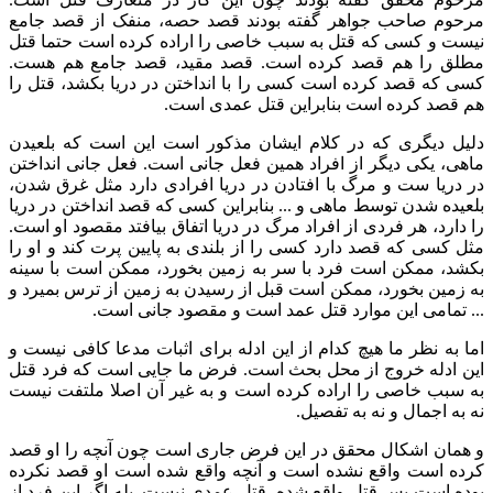
مرحوم صاحب جواهر گفته بودند قصد حصه، منفک از قصد جامع
نیست و کسی که قتل به سبب خاصی را اراده کرده است حتما قتل
مطلق را هم قصد کرده است. قصد مقید، قصد جامع هم هست.
کسی که قصد کرده است کسی را با انداختن در دریا بکشد، قتل را
هم قصد کرده است بنابراین قتل عمدی است.
دلیل دیگری که در کلام ایشان مذکور است این است که بلعیدن
ماهی، یکی دیگر از افراد همین فعل جانی است. فعل جانی انداختن
در دریا ست و مرگ با افتادن در دریا افرادی دارد مثل غرق شدن،
بلعیده شدن توسط ماهی و ... بنابراین کسی که قصد انداختن در دریا
را دارد، هر فردی از افراد مرگ در دریا اتفاق بیافتد مقصود او است.
مثل کسی که قصد دارد کسی را از بلندی به پایین پرت کند و او را
بکشد، ممکن است فرد با سر به زمین بخورد، ممکن است با سینه
به زمین بخورد، ممکن است قبل از رسیدن به زمین از ترس بمیرد و
... تمامی این موارد قتل عمد است و مقصود جانی است.
اما به نظر ما هیچ کدام از این ادله برای اثبات مدعا کافی نیست و
این ادله خروج از محل بحث است. فرض ما جایی است که فرد قتل
به سبب خاصی را اراده کرده است و به غیر آن اصلا ملتفت نیست
نه به اجمال و نه به تفصیل.
و همان اشکال محقق در این فرض جاری است چون آنچه را او قصد
کرده است واقع نشده است و آنچه واقع شده است او قصد نکرده
بوده است پس قتل واقع شده، قتل عمدی نیست. بله اگر این فرد از