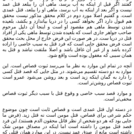
گفتند اگر قبل از اینکه به آب برسد، ماهی آن را ببلعد قتل عمد
نیست و اگر بعد از اینکه به آب برسد، ماهی او را ببلعد، قتل عمدی
است. و گفتیم اصلا مورد دوم در کلام محقق مذکور نیست محقق
هم قبول دارد اگر بخواهد کسی را در دریا بیاندازد و بکشد، بلعیده
شدن توسط ماهی هم مقصود او است و اینجا آن دلیل مرحوم
صاحب جواهر جاری است که بلعیده شدن توسط ماهی یکی از افراد
قتل در دریا ست. در هر صورت این فرض خارج از محل بحث محقق
است فرض محقق جایی است که فرد قتل به سبب خاصی را اراده
کرده باشد و از غیر آن غافل باشد و اصلا ملتفت نباشد و قتل به
همان سببی که مغفول بوده است واقع شود.
آنچه در تمام این موارد به نظر ما می‌رسد ثبوت قصاص است. این
موارد به دو دسته تقسیم می‌شوند. در مثل جایی که قصد قتل کسی
را دارد به گمان اینکه زید است و بعد روشن می‌شود عمرو است
ثبوت قصاص روشن‌تر است.
و موارد قصد سبب خاصی و وقوع قتل با سبب دیگر ثبوت قصاص
مخفی‌تر است.
در دسته اول قتل عمدی است و قصاص ثابت است چون موضوع
حکم شرعی برای قصاص، قتل مومن است نه قتل زید. (فرض ما
جایی بود که هر دو شخص از نظر قاتل محقون الدم هستند). این فرد
قصد قتل مومن را داشته است اما اینکه در مصداق مومن شک
داشته است مانع از صدق عمد نیست. در این موارد همان قتلی که