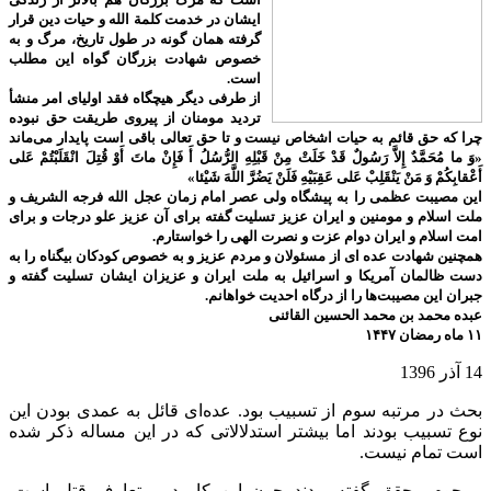
ایشان در خدمت کلمة الله و حیات دین قرار
گرفته همان گونه در طول تاریخ، مرگ و به
خصوص شهادت بزرگان گواه این مطلب
است.
از طرفی دیگر هیچگاه فقد اولیای امر منشأ
تردید مومنان از پیروی طریقت حق نبوده
چرا که حق قائم به حیات اشخاص نیست و تا حق تعالی باقی است پایدار می‌ماند
«وَ ما مُحَمَّدٌ إِلاَّ رَسُولٌ قَدْ خَلَتْ مِنْ قَبْلِهِ الرُّسُلُ أَ فَإِنْ ماتَ أَوْ قُتِلَ انْقَلَبْتُمْ عَلى‌
أَعْقابِكُمْ وَ مَنْ يَنْقَلِبْ عَلى‌ عَقِبَيْهِ فَلَنْ يَضُرَّ اللَّهَ شَيْئا»
این مصیبت عظمی را به پیشگاه ولی عصر امام زمان عجل الله فرجه الشریف و
ملت اسلام و مومنین و ایران عزیز تسلیت گفته برای آن عزیز علو درجات و برای
امت اسلام و ایران دوام عزت و نصرت الهی را خواستارم.
همچنین شهادت عده ای از مسئولان و مردم عزیز و به خصوص کودکان بیگناه را به
دست ظالمان آمریکا و اسرائیل به ملت ایران و عزیزان ایشان تسلیت گفته و
جبران این مصیبت‌ها را از درگاه احدیت خواهانم.
عبده محمد بن محمد الحسین القائنی
۱۱ ماه رمضان ۱۴۴۷
14 آذر 1396
بحث در مرتبه سوم از تسبیب بود. عده‌ای قائل به عمدی بودن این
نوع تسبیب بودند اما بیشتر استدلالاتی که در این مساله ذکر شده
است تمام نیست.
مرحوم محقق گفته بودند چون این کار در متعارف قتل است.