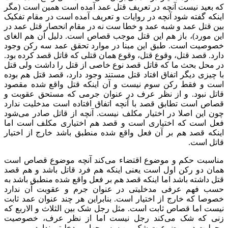
که بعید نیست آنچه در تعریف قتل عمد آمده است همین است (مگر
اینکه گفته شود آنچه در روایات و تعریف آمده است در مقام تفکیک
بین قتل عمد و شبه عمد و خطا ست نه در مقام انحصار قتل عمد در
این مورد)، باز هم این قتل موجب قصاص است. دلیل آن هم الغای
خصوصیت است. طبق این مبنا در موارد تحقق عمد سه رکن وجود
دارد. قصد قتل، وقوع قتل، وقوع همان قتلی که قاتل قصد کرده بود.
در محل بحث ما که قاتل قصد نوع خاصی از قتل را داشت ولی قتل
با چیزی دیگر اتفاق افتاد قتل مستند وجود دارد، قصد قتل هم بوده
است و فقط رکن سوم نیست و آن اینکه قتل واقع شده مقصود
قاتل نبود. و از نظر عرف در عنوان جرمی که مستحق عقوبت و
قصاص است تطابق قصد با آنچه اتفاق افتاده است مدخلیت ندارد
چون این اصلا در اختیار مکلف نیست. آنچه از قاتل صادر می‌شود
فعل است که اختیاری است و قصد هم اختیاری مکلف است اما
اینکه قصد هم بر آن فعل واقع شده منطبق باشد خارج از اختیار
قاتل است.
مناسبت حکم و موضوع اقتضاء می‌کند آنچه موضوع قصاص است
همان دو رکن اول است یعنی اینکه هم فرد قاتل باشد و هم قصد
قتل داشته باشد اما اینکه قصد هم بر فعل واقع شده منطبق باشد به
حسب فهم عرفی مدخلیتی در عنوان جرم و عقوبت آن ندارد
خصوصا که خارج از اختیار است. بنابراین هر چند عنوان عمد ثابت
نیست اما قصاص ثابت است. مثل رجل شک بین الثلاث و الاربع که
زنی که شک می‌کند رجل نیست اما از نظر عرف، خصوصیت
رجولیت در موضوعیت شک بین سه و چهار، مدخلیتی ندارد.