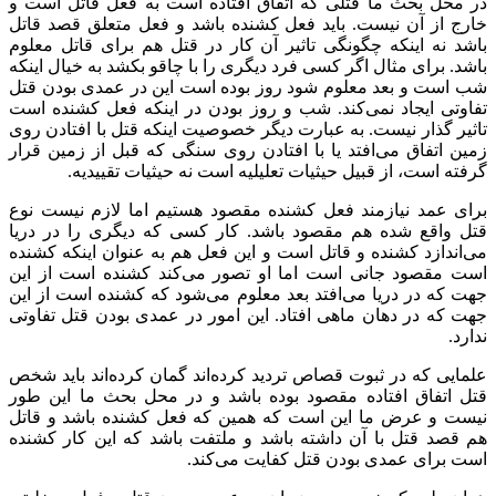
در محل بحث ما قتلی که اتفاق افتاده است به فعل قاتل است و
خارج از آن نیست. باید فعل کشنده باشد و فعل متعلق قصد قاتل
باشد نه اینکه چگونگی تاثیر آن کار در قتل هم برای قاتل معلوم
باشد. برای مثال اگر کسی فرد دیگری را با چاقو بکشد به خیال اینکه
شب است و بعد معلوم شود روز بوده است این در عمدی بودن قتل
تفاوتی ایجاد نمی‌کند. شب و روز بودن در اینکه فعل کشنده است
تاثیر گذار نیست. به عبارت دیگر خصوصیت اینکه قتل با افتادن روی
زمین اتفاق می‌افتد یا با افتادن روی سنگی که قبل از زمین قرار
گرفته است، از قبیل حیثیات تعلیلیه است نه حیثیات تقییدیه.
برای عمد نیازمند فعل کشنده مقصود هستیم اما لازم نیست نوع
قتل واقع شده هم مقصود باشد. کار کسی که دیگری را در دریا
می‌اندازد کشنده و قاتل است و این فعل هم به عنوان اینکه کشنده
است مقصود جانی است اما او تصور می‌کند کشنده است از این
جهت که در دریا می‌افتد بعد معلوم می‌شود که کشنده است از این
جهت که در دهان ماهی افتاد. این امور در عمدی بودن قتل تفاوتی
ندارد.
علمایی که در ثبوت قصاص تردید کرده‌اند گمان کرده‌اند باید شخص
قتل اتفاق افتاده مقصود بوده باشد و در محل بحث ما این طور
نیست و عرض ما این است که همین که فعل کشنده باشد و قاتل
هم قصد قتل با آن داشته باشد و ملتفت باشد که این کار کشنده
است برای عمدی بودن قتل کفایت می‌کند.