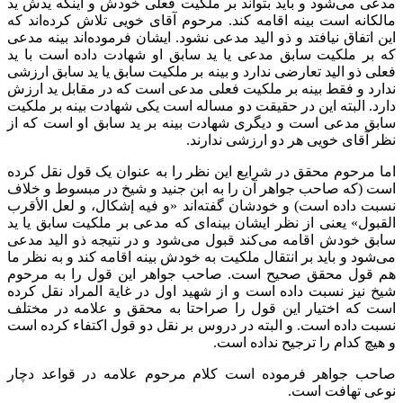
مدعی می‌شود و باید بتواند بر ملکیت فعلی خودش و اینکه یدش ید
مالکانه است بینه اقامه کند. مرحوم آقای خویی تلاش کرده‌اند که
این اتفاق نیافتد و ذو الید مدعی نشود. ایشان فرموده‌اند بینه مدعی
که بر ملکیت سابق مدعی یا ید سابق او شهادت داده است با ید
فعلی ذو الید تعارضی ندارد و بینه بر ملکیت سابق یا ید سابق ارزشی
ندارد و فقط بینه بر ملکیت فعلی مدعی است که در مقابل ید ارزش
دارد. البته این در حقیقت دو مساله است یکی شهادت بینه بر ملکیت
سابق مدعی است و دیگری شهادت بینه بر ید سابق او است که از
نظر آقای خویی هر دو ارزشی ندارند.
اما مرحوم محقق در شرایع این نظر را به عنوان یک قول نقل کرده
است (که صاحب جواهر آن را به ابن جنید و شیخ در مبسوط و خلاف
نسبت داده است) و خودشان گفته‌اند «و فيه إشكال، و لعل الأقرب
القبول» یعنی از نظر ایشان بینه‌ای که مدعی بر ملکیت سابق یا ید
سابق خودش اقامه می‌کند قبول می‌شود و در نتیجه ذو الید مدعی
می‌شود و باید بر انتقال ملکیت به خودش بینه اقامه کند و به نظر ما
هم قول محقق صحیح است. صاحب جواهر این قول را به مرحوم
شیخ نیز نسبت داده است و از شهید اول در غایة المراد نقل کرده
است که اختیار این قول را صراحتا به محقق و علامه در مختلف
نسبت داده است. و البته در دروس بر نقل دو قول اکتفاء کرده است
و هیچ کدام را ترجیح نداده است.
صاحب جواهر فرموده است کلام مرحوم علامه در قواعد دچار
نوعی تهافت است.