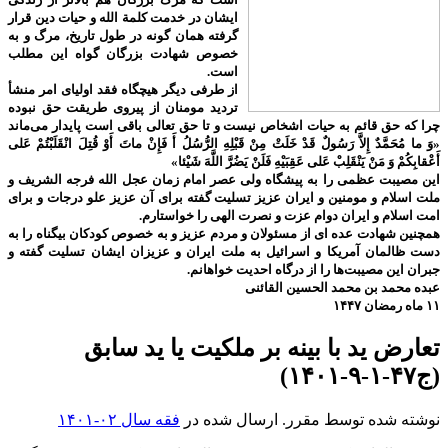
ایشان در خدمت کلمة الله و حیات دین قرار
گرفته همان گونه در طول تاریخ، مرگ و به
خصوص شهادت بزرگان گواه این مطلب
است.
از طرفی دیگر هیچگاه فقد اولیای امر منشأ
تردید مومنان از پیروی طریقت حق نبوده
چرا که حق قائم به حیات اشخاص نیست و تا حق تعالی باقی است پایدار می‌ماند
«وَ ما مُحَمَّدٌ إِلاَّ رَسُولٌ قَدْ خَلَتْ مِنْ قَبْلِهِ الرُّسُلُ أَ فَإِنْ ماتَ أَوْ قُتِلَ انْقَلَبْتُمْ عَلى‌
أَعْقابِكُمْ وَ مَنْ يَنْقَلِبْ عَلى‌ عَقِبَيْهِ فَلَنْ يَضُرَّ اللَّهَ شَيْئا»
این مصیبت عظمی را به پیشگاه ولی عصر امام زمان عجل الله فرجه الشریف و
ملت اسلام و مومنین و ایران عزیز تسلیت گفته برای آن عزیز علو درجات و برای
امت اسلام و ایران دوام عزت و نصرت الهی را خواستارم.
همچنین شهادت عده ای از مسئولان و مردم عزیز و به خصوص کودکان بیگناه را به
دست ظالمان آمریکا و اسرائیل به ملت ایران و عزیزان ایشان تسلیت گفته و
جبران این مصیبت‌ها را از درگاه احدیت خواهانم.
عبده محمد بن محمد الحسین القائنی
۱۱ ماه رمضان ۱۴۴۷
تعارض ید با بینه بر ملکیت یا ید سابق
(ج۴۷-۱-۹-۱۴۰۱)
نوشته شده توسط مقرر. ارسال شده در
فقه سال ۰۲-۱۴۰۱