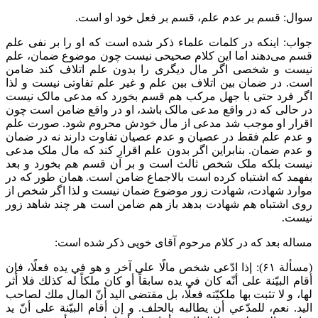
سوال: قسم بر عدم علم، قسم بر فعل خود او است.
جواب: اینکه در کلمات علماء ذکر شده است که او را بر نفی علم
قسم می‌دهند اما این کلام صحیحی نیست چون موضوع ضمان، علم
نیست و شخصی اگر مال دیگری را بدون علم اتلاف کند ضامن
است. در ضمان بین اتلاف بین علم و غیر علم تفاوتی نیست و لذا
اگر فرد حتی با جهل مرکب هم قسم بخورد که مدعی مالک نیست
در حالی که در واقع مدعی مالک باشد، او در واقع ضامن است چون
اقرار او موجب شد مدعی از مال خودش محروم شود. صورت علم
و عدم علم فقط در عصیان و عدم عصیان تفاوت دارند نه در ضمان
و عدم ضمان. بنابراین اگر بدون علم اقرار کند که مال ملک مدعی
نیست بلکه ملک شخص ثالث است و بر آن قسم هم بخورد و بعد
بفهمد که اشتباه کرده است بالاجماع ضامن است. همان طور که در
موارد شهادت، شهادت زور موضوع ضمان نیست و لذا اگر شخص از
روی اشتباه هم شهادت بدهد باز هم ضامن است هر چند شاهد زور
نیست.
مساله بعد که در کلام مرحوم آقای خویی ذکر شده است:
(مسألة ۶۱): إذا ادّعى شخص مالًا على آخر و هو في يده فعلًا، فإن
أقام البيّنة على أنّه كان في يده سابقاً أو كان ملكاً له كذلك فلا أثر
لها، و لا تثبت بها ملكيّته فعلًا، بل مقتضى اليد أنّ المال ملك لصاحب
اليد. نعم، للمدّعي أن يطالبه بالحلف. و إن أقام البيّنة على أنّ يد