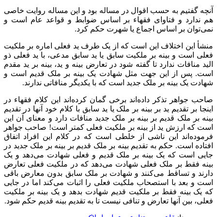
آنچه گفتیم به حسب اقوال در مساله بود و این مساله روایت خاصی
هم ندارد و فتاوای فقهاء بر اساس ضوابط و قواعد عام است و
نمی‌توان بر اساس اجماع یا شهرت حکم کرد.
منشأ این اختلاف این است که از یک طرف ید فعلی اماره بر ملکیت
فعلی است و بینه بر ملکیت سابق یا ید سابق مدعی، با ید فعلی ذو
الید منافات ندارد تا گفته شود در تعارض بینه و ید، بینه بر ید مقدم
است. پس از این جهت مثل شهادت یک بینه بر ملک قدیم است و
شهادت یک بینه بر ملک جدید است که با یکدیگر منافاتی ندارند.
صاحب جواهر تذکر داده‌اند برخی گمان کرده‌اند این کلام فقهاء در
اینجا بر تقدیم ید بر بینه بر ملک یا ید سابق با کلام خود آنها در تقدیم
بینه بر ملک قدیم بر بینه بر ملک جدید منافات دارد و معنای آن این
است که ارزش ید از بینه بر ملکیت فعلی کمتر است! صاحب جواهر
فرموده‌اند این ناشی از خلطی است که در کلام این افراد اتفاق
افتاده است. حکم به تقدیم بینه بر ملک قدیم بر بینه بر ملک جدید در
جایی است که یک بینه بر ملک قدیم و فعلی شهادت می‌دهد و یک
بینه فقط بر ملک فعلی شهادت می‌دهد که در ملکیت فعلی تعارض
دارند و تساقط می‌کنند و شهادت بر ملک سابق بدون معارض باقی
است و بعد با استصحاب ملکیت فعلی را اثبات می‌کند اما در جایی
که یک بینه فقط بر ملکیت قدیم شهادت بدهد و یک بینه بر ملکیت
فعلی، بین آنها تعارض و تنافی نیست تا به تقدیم بینه قدیم حکم شود.