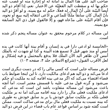
صاحب اليد على هذا المال يد أمانة له أو إجارة منه أو غصب عنه
حكم بها له و سقطت اليد الفعليّة عن الاعتبار. نعم، إذا أقام ذو اليد
أيضاً البيّنة على أنّ المال له فعلًا، حكم له مع يمينه. و لو أقرّ ذو اليد
بأنّ المال كان سابقاً ملكاً للمدّعي و ادّعى انتقاله إليه ببيعٍ أو نحوه،
فإن أقام البيّنة على مدّعاه فهو، و إلّا فالقول قول ذي اليد السابقة
مع يمينه.
این مساله در کلام مرحوم محقق به عنوان مساله پنجم ذکر شده
است.
«الخامسة لو ادعى دارا في يد إنسان و أقام بينة أنها كانت في يده
أمس أو منذ شهر‌ قيل لا تسمع هذه البينة و كذا لو شهدت له بالملك
أمس لأن ظاهر اليد الآن الملك فلا يدفع بالمحتمل‌ و فيه إشكال و
لعل الأقرب القبول» (شرائع الاسلام، جلد ۴، صفحه ۱۰۳)
فرض مساله جایی است که کسی مالی را که در دست دیگری است
ادعا می‌کند و ذو الید هم ادعای مالکیت دارد. تا این اینجا ضوابط باب
قضاء اقتضاء می‌کند که اگر مدعی بینه اقامه کند به ملکیت او حکم
می‌شود و گرنه قول مدعی علیه با قسمش معتبر است. اما آنچه
باعث می‌شود این مساله متفاوت باشد این است که مدعی که
ادعای ملکیت فعلی مال را دارد بینه اقامه می‌کند اما نه بر ملکیت
فعلی بلکه بر ملکیت سابق خودش یا بر ید سابق خودش به طوری
که بینه نسبت به ملکیت فعلی مال برای مدعی ساکت است. ممکن
است گفته شود بر اساس قواعد عام باب قضاء در این فرض ذو الید