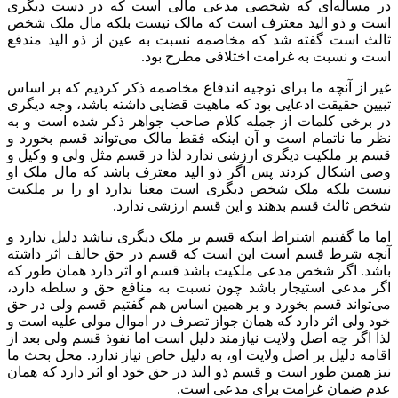
در مساله‌ای که شخصی مدعی مالی است که در دست دیگری
است و ذو الید معترف است که مالک نیست بلکه مال ملک شخص
ثالث است گفته شد که مخاصمه نسبت به عین از ذو الید مندفع
است و نسبت به غرامت اختلافی مطرح بود.
غیر از آنچه ما برای توجیه اندفاع مخاصمه ذکر کردیم که بر اساس
تبیین حقیقت ادعایی بود که ماهیت قضایی داشته باشد، وجه دیگری
در برخی کلمات از جمله کلام صاحب جواهر ذکر شده است و به
نظر ما ناتمام است و آن اینکه فقط مالک می‌تواند قسم بخورد و
قسم بر ملکیت دیگری ارزشی ندارد لذا در قسم مثل ولی و وکیل و
وصی اشکال کردند پس اگر ذو الید معترف باشد که مال ملک او
نیست بلکه ملک شخص دیگری است معنا ندارد او را بر ملکیت
شخص ثالث قسم بدهند و این قسم ارزشی ندارد.
اما ما گفتیم اشتراط اینکه قسم بر ملک دیگری نباشد دلیل ندارد و
آنچه شرط قسم است این است که قسم در حق حالف اثر داشته
باشد. اگر شخص مدعی ملکیت باشد قسم او اثر دارد همان طور که
اگر مدعی استیجار باشد چون نسبت به منافع حق و سلطه دارد،
می‌تواند قسم بخورد و بر همین اساس هم گفتیم قسم ولی در حق
خود ولی اثر دارد که همان جواز تصرف در اموال مولی علیه است و
لذا اگر چه اصل ولایت نیازمند دلیل است اما نفوذ قسم ولی بعد از
اقامه دلیل بر اصل ولایت او، به دلیل خاص نیاز ندارد. محل بحث ما
نیز همین طور است و قسم ذو الید در حق خود او اثر دارد که همان
عدم ضمان غرامت برای مدعی است.