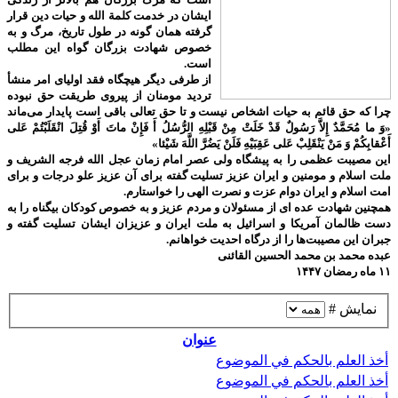
ایشان در خدمت کلمة الله و حیات دین قرار
گرفته همان گونه در طول تاریخ، مرگ و به
خصوص شهادت بزرگان گواه این مطلب
است.
از طرفی دیگر هیچگاه فقد اولیای امر منشأ
تردید مومنان از پیروی طریقت حق نبوده
چرا که حق قائم به حیات اشخاص نیست و تا حق تعالی باقی است پایدار می‌ماند
«وَ ما مُحَمَّدٌ إِلاَّ رَسُولٌ قَدْ خَلَتْ مِنْ قَبْلِهِ الرُّسُلُ أَ فَإِنْ ماتَ أَوْ قُتِلَ انْقَلَبْتُمْ عَلى‌
أَعْقابِكُمْ وَ مَنْ يَنْقَلِبْ عَلى‌ عَقِبَيْهِ فَلَنْ يَضُرَّ اللَّهَ شَيْئا»
این مصیبت عظمی را به پیشگاه ولی عصر امام زمان عجل الله فرجه الشریف و
ملت اسلام و مومنین و ایران عزیز تسلیت گفته برای آن عزیز علو درجات و برای
امت اسلام و ایران دوام عزت و نصرت الهی را خواستارم.
همچنین شهادت عده ای از مسئولان و مردم عزیز و به خصوص کودکان بیگناه را به
دست ظالمان آمریکا و اسرائیل به ملت ایران و عزیزان ایشان تسلیت گفته و
جبران این مصیبت‌ها را از درگاه احدیت خواهانم.
عبده محمد بن محمد الحسین القائنی
۱۱ ماه رمضان ۱۴۴۷
نمایش #
عنوان
أخذ العلم بالحکم في الموضوع
أخذ العلم بالحکم في الموضوع