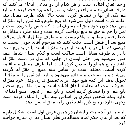
واحد اتفاق افتاده است و هر کدام از دو مدعی ادعاء می‌کنند که
طرف همان معامله واحد بوده‌اند و ثمن را هم پرداخت کرده‌اند و بایع
هم یکی از آنها را تصدیق کرده است حالا اینکه طرف مقابل بینه
اقامه کرده است دلیل نمی‌شود که بایع ملزم باشد ثمن را به مقرّ‌ له
پس بدهد چون خود مقرّ له معترف است که جنس را خریده است و
ثمن را هم به حق به بایع پرداخت کرده است و بینه طرف مقابل به
خطا رفته و مطابق با واقع نیست. بینه طرف مقابل از قبیل سرقت
مبیع بعد از قبض است. دقت کنید که مرحوم آقای خویی نسبت به
فرضی که مال در ید کیست آیا در ید مقرّ له است یا در ید بایع است
یا در ید طرف مقابل است ساکت است و کلام ایشان شامل همه
صور می‌شود پس حتی ایشان در جایی که مال در دست مقرّ‌ له
باشد و بایع هم او را تصدیق کرده است اما طرف مقابل بینه اقامه
کرده است، معتقد است بر اساس بینه مبیع از مقرّ له گرفته
می‌شود و به صاحب بینه داده می‌شود و بایع باید ثمن را به مقرّ‌ له
تحویل بدهد! این کلام هیچ جهتی برای تصدیق ندارد. وقتی خود مقرّ له
معترف است که معامله اتفاق افتاده است و ثمن ملک بایع است و
بایع هم او را تصدیق کرده است و بایع هم از تحویل مبیع امتناعی
ندارد بلکه شخص دیگری بر اساس بینه مال را تملک کرده است
وجهی ندارد بر بایع لازم باشد ثمن را به مقرّ له پس بدهد.
البته ما در آنچه مختار ایشان در همین فرض اول است اشکال داریم
که بعد از بیان حکم تمام مساله در نظر ایشان به آن اشاره خواهیم
کرد.