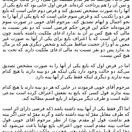
و ثمن آن را هم پرداخت کرده‌اند. فرض اول جایی بود که بایع یکی از
آنها را به صورت مشخص تصدیق کند و فرض دوم جایی است که بایع
هر دو را تکذیب کند و فرض سوم جایی است که بایع یکی از آنها را به
نحو اجمال و ابهام تصدیق کند. مرحوم آقای خویی در صورت سوم
فرموده‌اند حکم این فرض حکم فرضی است که دو نفر نسبت به
مالی که هیچ کس بر آن ید ندارد ادعای ملکیت داشته باشند چون
فرض این است که با اعتراف بایع برای یکی از آنها به صورت غیر
معین ید او را از حجیت ساقط می‌کند و شخص دیگری هم که بر مال
ید ندارد پس دو نفر نسبت به مالی ادعای ملکیت دارند که تحت ید
هیچ کس نیست.
اما در فرض اول که بایع یکی از آنها را به صورت مشخص تصدیق
می‌کند دو حالت وجود دارد یکی اینکه هر دو بینه دارند یا هیچ کدام
بینه ندارند و دیگری اینکه فقط یکی از آنها بینه دارد.
مرحوم آقای خویی فرمودند در جایی که هر دو بینه دارند یا هیچ کدام
بینه ندارند قول کسی که بایع به نفعش اعتراف کرده است مدعی
علیه است و طرف دیگر می‌تواند از بایع قسم مطالبه کند.
اما اگر فقط یکی از آنها بینه داشته باشد (که فرضی دارای اثر است
که طرف مقابل مقرّ‌ له بینه داشته باشد و گرنه مقرّ له حتی اگر بینه
هم نداشت قول او مقدم بود) از نظر مرحوم آقای خویی قول
صاحب بینه مقدم است چون اعتراف بایع نهایتا باعث می‌شود که
مقرّ‌ له از قبیل ذو الید باشد یعنی حجت بر ملکیت داشته باشد و بینه