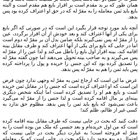
همان طور که بر ید مقدم است بر اقرار بایع هم مقدم است و البته
بایع باید ثمن معامله را به مقرّ‌ له که در حق او اعتراف کرده بود پس
بدهد.
آنچه باید مورد توجه قرار بگیرد این است که در صورتی که اگر بایع
برای یکی از آنها اعتراف کند و بعد خودش از آن اقرار برگردد، عین
را از مقرّ له پس نمی‌گیرند بلکه ضامن بدل آن بر مقرّ‌ له دوم است
اما در جایی که بایع برای یکی از آنها اعتراف کند و طرف مقابل بینه
اقامه کند،‌ بینه اقرار اول بایع را باطل می‌کند و لذا عین را از مقرّ‌ له
پس می‌گیرند و به صاحب بینه تحویل می‌دهند اما چون گفته مقرّ‌ له
را تصدیق کرده بود که این جنس را خریده و پول را پرداخته کرده
پس باید ثمن را هم به مقرّ له پس بدهد.
عرض ما این است که ارجاع ثمن به مقرّ له وجهی ندارد چون فرض
این است که او اعتراف کرده است که جنس را در مقابل ثمن خریده
است و بایع هم او را تصدیق کرده است اما اینکه شخص دیگری
بینه‌ای بر مال اقامه کرده است و لذا جنس را از مقرّ‌ له می‌گیرد
باعث نمی‌شود که بایع باید ثمن را پس بدهد. مظلوم حق ندارد به
کسی غیر از ظالم،‌ ظلم کند!
دقت کنید که بحث در جایی نیست که طرف مقابل بینه اقامه کرده
است که من اول خریده‌ام و بعد جنسی که ملک من بوده است را به
مقرّ‌ له فروخته است! به عبارت دیگر بحث در جایی نیست که
احتمال دو بیع وجود دارد بلکه بحث در جایی است که یک معامله