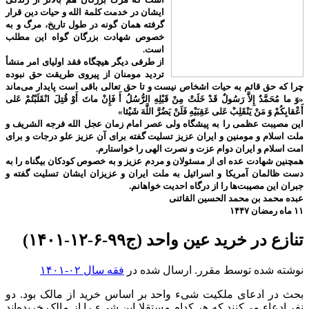
ایشان در خدمت کلمة الله و حیات دین قرار
گرفته همان گونه در طول تاریخ، مرگ و به
خصوص شهادت بزرگان گواه این مطلب
است.
از طرفی دیگر هیچگاه فقد اولیای امر منشأ
تردید مومنان از پیروی طریقت حق نبوده
چرا که حق قائم به حیات اشخاص نیست و تا حق تعالی باقی است پایدار می‌ماند
«وَ ما مُحَمَّدٌ إِلاَّ رَسُولٌ قَدْ خَلَتْ مِنْ قَبْلِهِ الرُّسُلُ أَ فَإِنْ ماتَ أَوْ قُتِلَ انْقَلَبْتُمْ عَلى‌
أَعْقابِكُمْ وَ مَنْ يَنْقَلِبْ عَلى‌ عَقِبَيْهِ فَلَنْ يَضُرَّ اللَّهَ شَيْئا»
این مصیبت عظمی را به پیشگاه ولی عصر امام زمان عجل الله فرجه الشریف و
ملت اسلام و مومنین و ایران عزیز تسلیت گفته برای آن عزیز علو درجات و برای
امت اسلام و ایران دوام عزت و نصرت الهی را خواستارم.
همچنین شهادت عده ای از مسئولان و مردم عزیز و به خصوص کودکان بیگناه را به
دست ظالمان آمریکا و اسرائیل به ملت ایران و عزیزان ایشان تسلیت گفته و
جبران این مصیبت‌ها را از درگاه احدیت خواهانم.
عبده محمد بن محمد الحسین القائنی
۱۱ ماه رمضان ۱۴۴۷
تنازع در خرید عین واحد (ج۹۹-۶-۱۲-۱۴۰۱)
نوشته شده توسط مقرر. ارسال شده در
فقه سال ۰۲-۱۴۰۱
بحث در ادعای ملکیت شیء واحد بر اساس خرید از مالک بود. دو
نفر ادعاء می‌کنند که هر کدام مستقلا این شیء را از مالک خریده‌اند