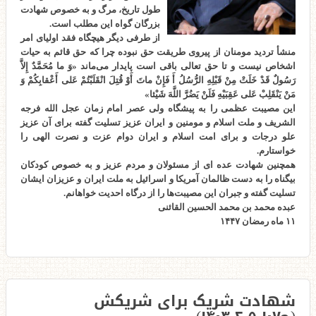
طول تاریخ، مرگ و به خصوص شهادت
بزرگان گواه این مطلب است.
از طرفی دیگر هیچگاه فقد اولیای امر
منشأ تردید مومنان از پیروی طریقت حق نبوده چرا که حق قائم به حیات
اشخاص نیست و تا حق تعالی باقی است پایدار می‌ماند «وَ ما مُحَمَّدٌ إِلاَّ
رَسُولٌ قَدْ خَلَتْ مِنْ قَبْلِهِ الرُّسُلُ أَ فَإِنْ ماتَ أَوْ قُتِلَ انْقَلَبْتُمْ عَلى‌ أَعْقابِكُمْ وَ
مَنْ يَنْقَلِبْ عَلى‌ عَقِبَيْهِ فَلَنْ يَضُرَّ اللَّهَ شَيْئا»
این مصیبت عظمی را به پیشگاه ولی عصر امام زمان عجل الله فرجه
الشریف و ملت اسلام و مومنین و ایران عزیز تسلیت گفته برای آن عزیز
علو درجات و برای امت اسلام و ایران دوام عزت و نصرت الهی را
خواستارم.
همچنین شهادت عده ای از مسئولان و مردم عزیز و به خصوص کودکان
بیگناه را به دست ظالمان آمریکا و اسرائیل به ملت ایران و عزیزان ایشان
تسلیت گفته و جبران این مصیبت‌ها را از درگاه احدیت خواهانم.
عبده محمد بن محمد الحسین القائنی
۱۱ ماه رمضان ۱۴۴۷
شهادت شریک برای شریکش