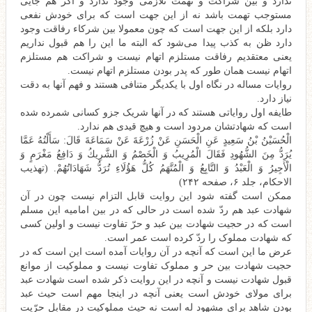
ندارد و بین شراکت و تهمت تلازمی وجود ندارد و اگر هم جایی
مستوجب تهمت باشد نه از این جهت است که برای خودش نفعی
دارد بلکه از این جهت است که چون معمولا بین شرکاء رفاقت وجود
دارد ظن به کذب پیدا می‌شود که البته ما این را هم قبول نداریم
یعنی معتقدیم رفاقت مستلزم اتهام نیست و شراکت هم مستلزم
اتهام نیست همان طور که پدر بودن مستلزم اتهام نیست.
روایات مساله در نگاه اول با یکدیگر متنافی هستند و فهم آنها به دقت
نیاز دارد.
طایفه اول روایاتی هستند که در آنها شریک جزو کسانی شمرده شده
است که شهادتشان مردود است و هیچ قیدی هم ندارد.
الْحُسَيْنُ بْنُ سَعِيدٍ عَنِ الْحَسَنِ عَنْ زُرْعَةَ عَنْ سَمَاعَةَ قَالَ: سَأَلْتُهُ عَمَّا
يُرَدُّ مِنَ الشُّهُودِ فَقَالَ الْمُرِيبُ وَ الْخَصْمُ وَ الشَّرِيكُ وَ دَافِعُ مَغْرَمٍ وَ
الْأَجِيرُ وَ الْعَبْدُ وَ التَّابِعُ وَ الْمُتَّهَمُ كُلُّ هَؤُلَاءِ تُرَدُّ شَهَادَاتُهُمْ. (تهذیب
الاحکام، جلد ۶، صفحه ۲۴۲)
ممکن است گفته شود این روایت قابل التزام نیست چون در آن
شهادت عبد هم ردّ شده است در حالی که در بین امامیه این مسلم
است که در حجیت شهادت بین عبد و حرّ تفاوت نیست و اولین کسی
که شهادت مملوک را ردّ کرده است عمر است.
عرض ما این است که آنچه در آن روایات آمده است این است که در
حجیت شهادت بین حر و مملوک تفاوت نیست و مملوکیت از موانع
قبول شهادت نیست و آنچه در این روایت ذکر شده است شهادت عبد
برای مولای خودش است یعنی آنچه در اینجا مهم است حیث عبد
بودن شاهد برای مشهود له است نه حیث مملوکیت در مقابل حرّیت