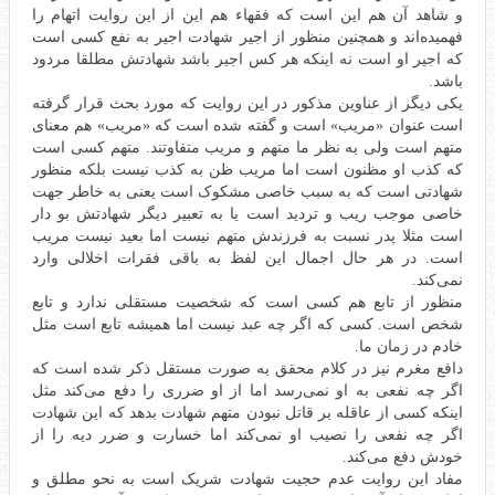
و شاهد آن هم این است که فقهاء هم این از این روایت اتهام را
فهمیده‌اند و همچنین منظور از اجیر شهادت اجیر به نفع کسی است
که اجیر او است نه اینکه هر کس اجیر باشد شهادتش مطلقا مردود
باشد.
یکی دیگر از عناوین مذکور در این روایت که مورد بحث قرار گرفته
است عنوان «مریب» است و گفته شده است که «مریب» هم معنای
متهم است ولی به نظر ما متهم و مریب متفاوتند. متهم کسی است
که کذب او مظنون است اما مریب ظن به کذب نیست بلکه منظور
شهادتی است که به سبب خاصی مشکوک است یعنی به خاطر جهت
خاصی موجب ریب و تردید است یا به تعبیر دیگر شهادتش بو دار
است مثلا پدر نسبت به فرزندش متهم نیست اما بعید نیست مریب
است. در هر حال اجمال این لفظ به باقی فقرات اخلالی وارد
نمی‌کند.
منظور از تابع هم کسی است که شخصیت مستقلی ندارد و تابع
شخص است. کسی که اگر چه عبد نیست اما همیشه تابع است مثل
خادم در زمان ما.
دافع مغرم نیز در کلام محقق به صورت مستقل ذکر شده است که
اگر چه نفعی به او نمی‌رسد اما از او ضرری را دفع می‌کند مثل
اینکه کسی از عاقله بر قاتل نبودن متهم شهادت بدهد که این شهادت
اگر چه نفعی را نصیب او نمی‌کند اما خسارت و ضرر دیه را از
خودش دفع می‌کند.
مفاد این روایت عدم حجیت شهادت شریک است به نحو مطلق و