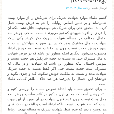
(ج۱۰۷-۵-۲-۱۴۰۳)
ارسال شده در
فقه سال ۰۳-۱۴۰۲
گفتیم علماء موارد شهادت شریک برای شریکش را از موارد تهمت
شمرده‌اند و بر همین اساس روایات را هم به فرض تهمت حمل
کرده‌اند. محقق حتی برای شریک هم موضوعیت قائل نشد بلکه آن
را فردی از افراد شهودی که نفع می‌برند دانست. صاحب جواهر سه
احتمال مختلف در مساله شهادت شریک ذکر کردند یکی اینکه
شهادت به مال مشترک بدهد که در این صورت شهادتش نسبت به
سهم خودش حجت نیست چون در حقیقت نسبت به خودش ادعاء
محسوب می‌شود. دیگری اینکه منظور این باشد که در فرض شهادت
به مال مشترک حتی به نسبت به حصه شریکش هم حجت نیست و
سومین احتمال اینکه منظور این باشد که شهادت او در مالی که
مشترک است حجت نیست حتی اگر فقط نسبت به حصه شریک
شهادت بدهد و نسبت به ملکیت خودش سکوت کند و چیزی نگوید و
خودشان این احتمال را پذیرفتند هر چند خلاف ظاهر کلمات علماء
است.
ما برای تحقیق مساله باید ابتداء نصوص مساله را بررسی کنیم و
البته روشن است که معنای اول مذکور در کلام صاحب جواهر اصلا
محل بحث نیست چون عدم قبول شهادت در آن مورد از این جهت
است که اصلا شهادت نیست بلکه ادعاء است و البته در بحث قبلی
هم توضیح دادیم که عدم قبول شهادت شریک به مساله تهمت ارتباط