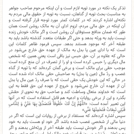
تذکر یک نکته در مورد توبه لازم است و آن اینکه مرحوم صاحب جواهر
به مناسبت بحث توبه از گناهان، نسبت به توبه از حقوق مالی مردم به
نکته‌ای اشاره کردند که در کلمات کمتر مورد توجه قرار گرفته است و
آن اینکه در حق مالی مردم، لزوم ادای آن به مالک روشن است همان
طور که ضمان منافع مستوفای آن روشن است و اگر مالک خودش زنده
نیست باید به ورثه بدهد و حتی اگر طبقات متعدد گذشته باشد باید به
طبقه آخر که موجود هستند بدهد. سپس فرمود ظاهر کلمات این
است که با ادای عین یا بدل به مالک از عهده حق خارج می‌شود در
حالی که علاوه بر آن، حق حبس نیز باقی است یعنی همین که شخص
مال دیگری را حبس کرده است و او را از تصرف در آن منع کرده است
موجب حقی برای مالک است و برخی گمان کرده‌اند که با توبه از گناه
غصب و ردّ‌ مال (عین یا بدل) به صاحبش حقی مالک اداء شده است
در حالی که این خودش یک حقی است که با صرف ردّ عین مال یا بدل
آن از عهده آن خارج نمی‌شود و خروج از عهده این حق فقط به این
است که خداوند متعال وساطت کند و صاحب حق به نحوی از حقش
بگذرد و این از برخی روایات و ادعیه هم قابل استفاده است که در آنها
این تعبیر آمده است: «اللَّهُمَّ إِنَّ لَكَ حُقُوقاً فَتَصَدَّقْ بِهَا عَلَيَّ وَ لِلنَّاسِ
قَبْلِي تَبِعَاتُ فَتَحْمِلَهَا عَنِّي‏»
سپس اشاره کرده‌اند که مستفاد از برخی از روایات این است که اگر در
دنیا مالی از شخصی غصب شده باشد اگر خود او هست باید به خود
پس بدهند و اگر خودش نیست باید طبقه آخر از ورثه‌اش بدهند و اگر
به ورثه‌اش ردّ نشد در روز قیامت خود مالک اول است که صاحب حق