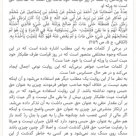
است نه ورثه او.
عِدَّةٌ مِنْ أَصْحَابِنَا عَنْ أَحْمَدَ بْنِ مُحَمَّدٍ عَنْ مُحَمَّدِ بْنِ إِسْمَاعِيلَ عَنْ مُحَمَّدِ
بْنِ عُذَافِرٍ عَنْ عُمَرَ بْنِ يَزِيدَ عَنْ أَبِي عَبْدِ اللَّهِ ع قَالَ: إِذَا كَانَ لِرَجُلٍ عَلَى
رَجُلٍ دَيْنٌ فَمَطَلَهُ حَتَّى مَاتَ ثُمَّ صَالَحَ وَرَثَتَهُ عَلَى شَيْ‌ءٍ فَالَّذِي أَخَذَتْهُ
الْوَرَثَةُ لَهُمْ وَ مَا بَقِيَ فَلِلْمَيِّتِ- حَتَّى يَسْتَوْفِيَهُ مِنْهُ فِي الْآخِرَةِ وَ إِنْ هُوَ لَمْ
يُصَالِحْهُمْ عَلَى شَيْ‌ءٍ حَتَّى مَاتَ وَ لَمْ يَقْضِ عَنْهُ فَهُوَ كُلُّهُ لِلْمَيِّتِ يَأْخُذُهُ بِهِ.
(الکافی، ج ۵، ص ۲۵۹)
در برخی از کلمات هم به این مطلب اشاره شده است که در این
مساله وجوه مختلفی متصور است که در روز قیامت طرف طلبکار خود
میت است یا ورثه او است یا خود خدا ست؟
از کلمات صاحب جواهر برمی‌آید که این روایت نوعی اجمال ایجاد
می‌کند و در هر حال حسابرس خدا ست.
به نظر ما از این روایت یک مطلب دیگر هم استفاده می‌شود و آن اینکه
بعید نیست بر خلاف آنچه صاحب جواهر فرمودند چیزی به عنوان حق
حبس وجود نداشته باشد. از این روایت استفاده می‌شود که در روز
قیامت میت طلبکار چیزی بیش از ما بقی مال نیست و اگر میت زائد
بر آن مقدار حقی به عنوان حق حبس داشت به آن تذکر داده می‌شد.
در ارتکاز متشرعی نیز چیزی به عنوان حق حبس واضح نیست و اینکه
اگر مالی از کسی غصب شد چنانچه مال را به عین یا بدل ردّ‌ کنند باز
هم حقی به عنوان حق حبس وجود دارد که قابل جبران نیست و صرفا
با رضایت صاحب حق قابل گذشت است. و اصلا اگر چنین چیزی باشد
سنگ روی سنگ بند نمی‌شود و هر کسی به خاطر گذشت از این