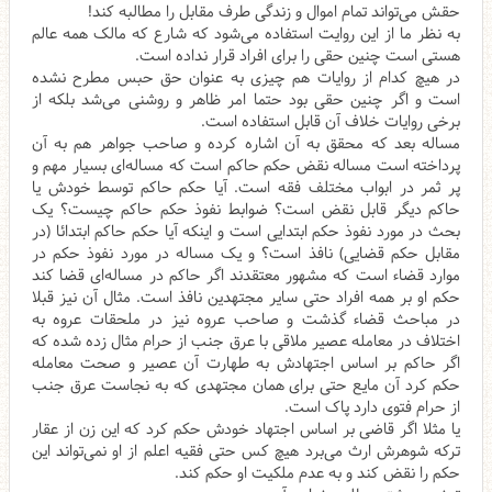
حقش می‌تواند تمام اموال و زندگی طرف مقابل را مطالبه کند!
به نظر ما از این روایت استفاده می‌شود که شارع که مالک همه عالم
هستی است چنین حقی را برای افراد قرار نداده است.
در هیچ کدام از روایات هم چیزی به عنوان حق حبس مطرح نشده
است و اگر چنین حقی بود حتما امر ظاهر و روشنی می‌شد بلکه از
برخی روایات خلاف آن قابل استفاده است.
مساله بعد که محقق به آن اشاره کرده و صاحب جواهر هم به آن
پرداخته است مساله نقض حکم حاکم است که مساله‌ای بسیار مهم و
پر ثمر در ابواب مختلف فقه است. آیا حکم حاکم توسط خودش یا
حاکم دیگر قابل نقض است؟ ضوابط نفوذ حکم حاکم چیست؟ یک
بحث در مورد نفوذ حکم ابتدایی است و اینکه آیا حکم حاکم ابتدائا (در
مقابل حکم قضایی) نافذ است؟ و یک مساله در مورد نفوذ حکم در
موارد قضاء است که مشهور معتقدند اگر حاکم در مساله‌ای قضا کند
حکم او بر همه افراد حتی سایر مجتهدین نافذ است. مثال آن نیز قبلا
در مباحث قضاء گذشت و صاحب عروه نیز در ملحقات عروه به
اختلاف در معامله عصیر ملاقی با عرق جنب از حرام مثال زده شده که
اگر حاکم بر اساس اجتهادش به طهارت آن عصیر و صحت معامله
حکم کرد آن مایع حتی برای همان مجتهدی که به نجاست عرق جنب
از حرام فتوی دارد پاک است.
یا مثلا اگر قاضی بر اساس اجتهاد خودش حکم کرد که این زن از عقار
ترکه شوهرش ارث می‌برد هیچ کس حتی فقیه اعلم از او نمی‌تواند این
حکم را نقض کند و به عدم ملکیت او حکم کند.