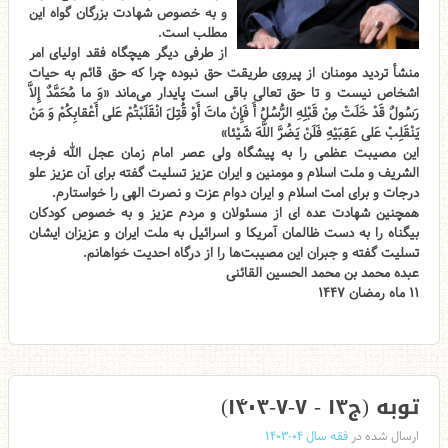
و به خصوص شهادت بزرگان گواه این
مطلب است.
از طرفی دیگر هیچگاه فقد اولیای امر
منشأ تردید مومنان از پیروی طریقت حق نبوده چرا که حق قائم به حیات
اشخاص نیست و تا حق تعالی باقی است پایدار می‌ماند «وَ ما مُحَمَّدٌ إِلاَّ
رَسُولٌ قَدْ خَلَتْ مِنْ قَبْلِهِ الرُّسُلُ أَ فَإِنْ ماتَ أَوْ قُتِلَ انْقَلَبْتُمْ عَلى‌ أَعْقابِكُمْ وَ مَنْ
يَنْقَلِبْ عَلى‌ عَقِبَيْهِ فَلَنْ يَضُرَّ اللَّهَ شَيْئا»
این مصیبت عظمی را به پیشگاه ولی عصر امام زمان عجل الله فرجه
الشریف و ملت اسلام و مومنین و ایران عزیز تسلیت گفته برای آن عزیز علو
درجات و برای امت اسلام و ایران دوام عزت و نصرت الهی را خواستارم.
همچنین شهادت عده ای از مسئولان و مردم عزیز و به خصوص کودکان
بیگناه را به دست ظالمان آمریکا و اسرائیل به ملت ایران و عزیزان ایشان
تسلیت گفته و جبران این مصیبت‌ها را از درگاه احدیت خواهانم.
عبده محمد بن محمد الحسین القائنی
۱۱ ماه رمضان ۱۴۴۷
توبه (ج۱۳ - ۷-۷-۱۴۰۳)
ارسال شده در
فقه سال ۰۴-۱۴۰۳