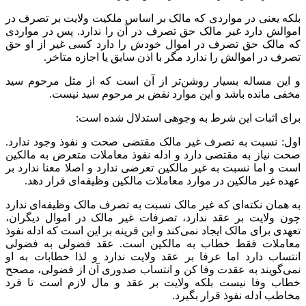
بلکه یعنی در مواردی که مالک بر اساس ملکیت ولایت بر تصرف در
اموالش دارد غیر مالک حق تصرف در آن را ندارد. پس در مواردی
که مالک حق تصرف در اموال خودش را دارد کسی غیر از او حق
تصرف در اموالش را ندارد مگر با اذن سابق یا اجازه متاخر.
و این مساله بسیار روشن‌تر از آن است که از مثل مرحوم سید
مخفی مانده باشد و این موارد نقض بر مرحوم سید نیست.
برای اثبات این شرط به وجوهی استدلال شده است:
اول: نسبت به تصرف غیر مالک مقتضی صحت و نفوذ وجود ندارد.
صحت نیاز به مقتضی دارد و ادله نفوذ معاملات متعرض به مالکین
است و اما نسبت به غیر مالکین تعرضی ندارد و اصلا معنا ندارد بر
عهده غیر مالکین در موارد معاملات مالکین وظیفه‌ای قرار دهد.
به همان نکته‌ای که غیر مالک نسبت به تصرف مالک وظیفه‌ای ندارد
چون ولایت بر عقد ندارد، تصرفات غیر مالک در اموال دیگران،
تعهدی برای مالک ایجاد نمی‌کند و این قرینه بر این است که ادله نفوذ
معاملات فقط خطاب به مالکین است. عقد فضولی به فضولی
انتساب دارد اما عرفا بر عقد ولایت ندارد و لذا خطابات به او
نمی‌گویند به عقدت وفا کن و انتساب صدوری آن از فضولی، مصحح
خطاب وفا نیست بلکه ولایت بر عقد و مال لازم است تا فرد
مخاطب ادله نفوذ قرار بگیرد.