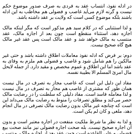
در ادله نفوذ، انتساب عقد به فردی به صرف صدور موضوع حکم
نیست و گرنه لازم می‌آید غاصب و فضولی هم مخاطب به این ادله
باشند بلکه موضوع کسی است که ولایت بر عقد داشته باشد.
و لذا استثنایی که در کلام سید هم مذکور است که مگر اینکه مالک
اجازه دهد، استثناء منقطع است چون بعد از اجازه مالک، عقد
منتسب به مالک خواهد شد و عقد مالک است پس عقد غیر مالک
هیچ گاه صحیح نیست.
دوم: بر فرض که ادله نفوذ معاملات اطلاق داشته باشد و حتی غیر
مالکین را هم شامل شود و غاصب و فضولی هم ملزم به وفای به
عقد باشد اما این اطلاق و عموم مخصص و مقید دارد. از جمله لایحل
مال امرئ المسلم الا بطیبة‌ نفسه.
مفاد این دلیل این است که غاصب مجاز به تصرف در مال نیست
همان طور که مشتری از غاصب هم مجاز به تصرف در مال نیست
و لذا معامله فاسد است. مفاد دلیلی که سلطنت را در رضایت مالک
حصر می‌کند و مطلق تصرفات را منوط به رضایت مالک می‌داند این
است که چنانچه غیر مالک بدون رضایت مالک تصرفی در مال انجام
دهد، ملغی و کان لم یکن است.
و لذا به نظر ما شرط ملکیت منفعت در اجاره معتبر است و بدون
آن اجاره صحیح نیست. بله صحت اجاره فضولی نیز مانند صحت بیع
فضولی و علی القاعده است چون عقد بعد از اجازه مالک، منتسب