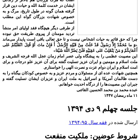
ایشان در خدمت کلمة الله و حیات دین قرار
گرفته همان گونه در طول تاریخ، مرگ و به
خصوص شهادت بزرگان گواه این مطلب
است.
از طرفی دیگر هیچگاه فقد اولیای امر منشأ
تردید مومنان از پیروی طریقت حق نبوده
چرا که حق قائم به حیات اشخاص نیست و تا حق تعالی باقی است پایدار می‌ماند
«وَ ما مُحَمَّدٌ إِلاَّ رَسُولٌ قَدْ خَلَتْ مِنْ قَبْلِهِ الرُّسُلُ أَ فَإِنْ ماتَ أَوْ قُتِلَ انْقَلَبْتُمْ عَلى‌
أَعْقابِكُمْ وَ مَنْ يَنْقَلِبْ عَلى‌ عَقِبَيْهِ فَلَنْ يَضُرَّ اللَّهَ شَيْئا»
این مصیبت عظمی را به پیشگاه ولی عصر امام زمان عجل الله فرجه الشریف و
ملت اسلام و مومنین و ایران عزیز تسلیت گفته برای آن عزیز علو درجات و برای
امت اسلام و ایران دوام عزت و نصرت الهی را خواستارم.
همچنین شهادت عده ای از مسئولان و مردم عزیز و به خصوص کودکان بیگناه را به
دست ظالمان آمریکا و اسرائیل به ملت ایران و عزیزان ایشان تسلیت گفته و
جبران این مصیبت‌ها را از درگاه احدیت خواهانم.
عبده محمد بن محمد الحسین القائنی
۱۱ ماه رمضان ۱۴۴۷
جلسه چهلم ۹ دی ۱۳۹۴
ارسال شده در
فقه سال ۹۵-۱۳۹۴
شروط عوضین: ملکیت منفعت