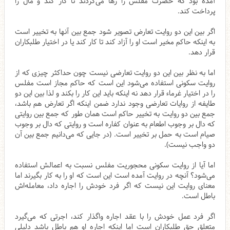
آمده بود که حضرت مفلس را رها می‌کردند تا کار کند و مال را
پرداخت کند.
اگر بین این دو روایت تعارض تصویر شود جمع بین آنها به تخییر است
به اینکه حاکم مخیر است او را آزاد کند تا کار کند یا در اختیار طلبکاران
قرار دهد.
اما به نظر بین این دو روایت تعارضی نیست چون حداکثر چیزی که از
روایت سکونی استفاده می‌شود این است که حاکم مجاز است مفلس
را در اختیار غرماء قرار دهد نه اینکه باید این کار را بکند و لذا بین این دو
طایفه از روایات تعارضی وجود ندارد ضمن اینکه اگر تعارض هم باشد،
جمع بین دو روایت به تخییر حاکم است همان طور که جمع بین روایتی
که دال بر وجوب اطعام به عنوان کفاره است و روایتی که دال بر وجوب
صیام است به حمل بر تخییر است. (در جایی که می‌دانیم جمع بین آن
دو واجب نیست).
اما آیا از روایت سکونی محجوریت مفلس نسبت به اعمالش استفاده
می‌شود؟ آنچه در روایت آمده است این است که او را به کار بگیرند اما
معنای روایت این نیست که اگر فرد خودش را اجاره داد، معامله‌اش
باطل است.
اگر فرد عمل خودش را با عقد اجاره واگذار کند، اجرتی که می‌گیرد
متعلق حق طلبکاران است اما اینکه اجاره او هم باطل باشد دلیلی