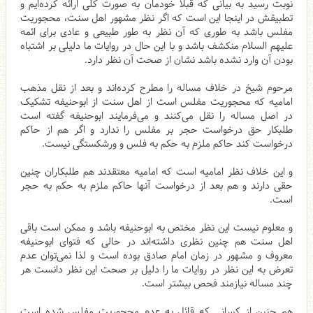
نوبت رسید به بیانی که قبلا خودمان به صورت کلی ارائه کرده‌ایم و
تطبیقش در اینجا این است که اگر نظر مشهور اهل سنت، محجوریت
مفلس باشد به طوری که آن نظر به طور طبیعی و عادی برای ائمه
علیهم السلام منکشف باشد و با این حال در روایات ما دلیلی بر اشتباه
بودن آن وارد نشده باشد نشان از صحت آن نظر دارد.
مرحوم شیخ در خلاف مساله را مطرح کرده‌اند و بعد از نقل مذهب
امامیه که محجوریت مفلس است از اهل سنت از ابوحنیفه تشکیک
در اصل مساله را نقل می‌کنند و می‌فرمایند ابوحنیفه گفته است
طلبکار حق درخواست حجر بر مفلس را ندارد و اگر هم از حاکم
درخواست کند حاکم ملزم به حکم به فلس و ورشکستگی نیست.
و این خلاف نظر امامیه است که امامیه معتقدند هم طلبکاران چنین
حقی دارند و هم بعد از درخواست آنها حاکم ملزم به حکم به حجر
است.
و معلوم نیست این نظر مختص به ابوحنیفه باشد و ممکن است باقی
اهل سنت هم چنین نظری داشته‌اند در حالی که فتوای ابوحنیفه
معروف و مشهور در زمان امام صادق بوده است و لذا نمی‌توان عدم
تعرض به این نظر در روایات ما را دلیل بر صحت این نظر دانست هر
چند مساله نیازمند فحص بیشتر است.
هم چنین از کسانی که قائل به عدم محجوریت مفلس شده است