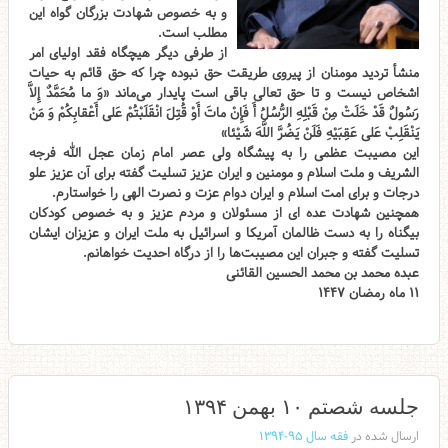
و به خصوص شهادت بزرگان گواه این
مطلب است.
از طرفی دیگر هیچگاه فقد اولیای امر
منشأ تردید مومنان از پیروی طریقت حق نبوده چرا که حق قائم به حیات
اشخاص نیست و تا حق تعالی باقی است پایدار می‌ماند «وَ ما مُحَمَّدٌ إِلاَّ
رَسُولٌ قَدْ خَلَتْ مِنْ قَبْلِهِ الرُّسُلُ أَ فَإِنْ ماتَ أَوْ قُتِلَ انْقَلَبْتُمْ عَلى‌ أَعْقابِكُمْ وَ مَنْ
يَنْقَلِبْ عَلى‌ عَقِبَيْهِ فَلَنْ يَضُرَّ اللَّهَ شَيْئا»
این مصیبت عظمی را به پیشگاه ولی عصر امام زمان عجل الله فرجه
الشریف و ملت اسلام و مومنین و ایران عزیز تسلیت گفته برای آن عزیز علو
درجات و برای امت اسلام و ایران دوام عزت و نصرت الهی را خواستارم.
همچنین شهادت عده ای از مسئولان و مردم عزیز و به خصوص کودکان
بیگناه را به دست ظالمان آمریکا و اسرائیل به ملت ایران و عزیزان ایشان
تسلیت گفته و جبران این مصیبت‌ها را از درگاه احدیت خواهانم.
عبده محمد بن محمد الحسین القائنی
۱۱ ماه رمضان ۱۴۴۷
جلسه شصتم ۱۰ بهمن ۱۳۹۴
ارسال شده در
فقه سال ۹۵-۱۳۹۴