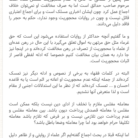
مرحوم صاحب حدائق است اما به صرف مخالفت او نمی‌توان خلاف
اجماع عمل کرد چون ایشان اخباری مسلک است و برای اجماع اعتباری
قائل نیست و چون در روایات محجوریت وجود ندارد، حکم به حجر را
فاقد دلیل می‌دانند.
و ما گفتیم آنچه حداکثر از روایات استفاده می‌شود این است که حق
غرماء مثل حق مرتهن به اموال تعلق می‌گیرد با این حال در رهن عده‌ای
از علماء با محجوریت از تصرف در رهن مخالفت کرده‌اند و در اینجا نیز
جا دارد به همان بیان مخالفت کنیم خصوصا که ادله لفظی قاصر از
اثبات محجوریت است.
البته در کلمات فقهاء به برخی از نصوص و ادله دیگر نیز تمسک
کرده‌اند از جمله اینکه عدم محجوریت او اعانه بر اثم است یا به قاعده
احسان و ... تمسک کرده‌اند که از نظر ما این استدلالات اجنبی از مقام
است و لذا متعرض آنها نشدیم.
معامله مفلس ملازم با تخلف از ادای دین نیست بلکه ممکن است
مفلس با معامله قصدش پرداخت دیون باشد. بین معامله مفلس و
عدم پرداخت دین تلازمی نیست و بر فرض که تلازم باشد معامله
تکلیفا حرام خواهد بود اما چرا معامله وضعا باطل باشد؟
اما اینکه قبلا در بحث اجماع گفته‌ایم اگر علماء از روایتی و از ظاهر دلیل