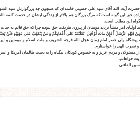
ضرت آیت الله آقای سید علی حسینی خامنه‌ای که همچون جد بزرگوارش سید الشهداء س
ده حق این گونه است که مرگ بزرگان هم بالاتر از زندگی ایشان در خدمت کلمة الله 
واه این مطلب است.
 اولیای امر منشأ تردید مومنان از پیروی طریقت حق نبوده چرا که حق قائم به حیات 
ِنْ قَبْلِهِ الرُّسُلُ أَ فَإِنْ ماتَ أَوْ قُتِلَ انْقَلَبْتُمْ عَلى‌ أَعْقابِكُمْ وَ مَنْ يَنْقَلِبْ عَلى‌ عَقِبَيْهِ فَلَنْ يَضُرّ
پیشگاه ولی عصر امام زمان عجل الله فرجه الشریف و ملت اسلام و مومنین و ایرا
 و نصرت الهی را خواستارم.
 مسئولان و مردم عزیز و به خصوص کودکان بیگناه را به دست ظالمان آمریکا و اسرائ
دیت خواهانم.
ین القائنی