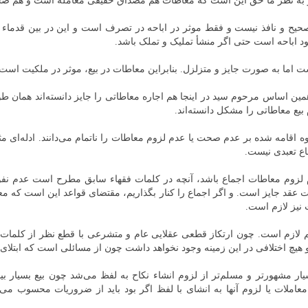
د و به نظر ما حق این است که معاطات هم مصداق حقیقی معامله است و هم ص
یح و نافذ نیست و فقط موثر در اباحه در تصرف است و این در بین قدما
د اباحه است حتی اگر منشأ تملیک و تملک باشد.
اما به صورت جایز و متزلزل. بنابراین معاطات در بیع، موثر در ملکیت است 
مین اساس مرحوم سید در اینجا هم اجاره معاطاتی را جایز دانسته‌اند همان طو
 بیع معاطاتی را مشکل دانسته‌اند.
وه اقامه شده بر عدم صحت یا عدم لزوم معاطات را ناتمام می‌دانند. ادله‌ای مثل
اع تعبدی نیست.
م لزوم معاطات اجماع باشد، آنچه در کلمات فقهاء سابق مطرح است عدم ن
طات عقد جایز است. و اگر اجماع را کنار بگذاریم، مقتضای قواعد این است که 
 نیز لازم است.
ازم است. چون ارتکاز قطعی عقلایی عام و متشرعی با قطع نظر از کلمات فقه
و هیچ اختلافی در این زمینه وجود نخواهد داشت چون از مسائلی است که ابتلای
یار مشهورتر و مسلم‌تر از لزوم انشاء نکاح به لفظ می‌شد چون بیع بسیار بی
املات یا لزوم آنها به انشای با لفظ اگر بود باید از ضروریات محسوب 