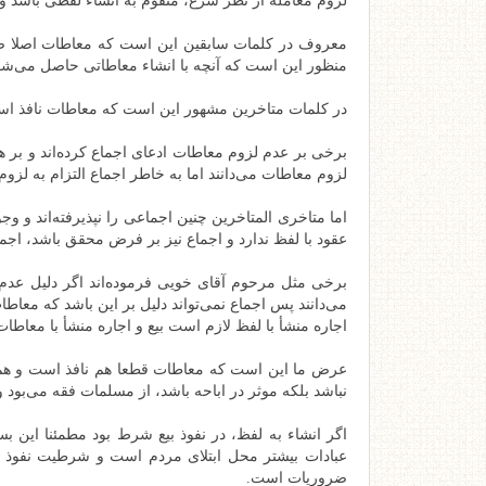
لزوم معامله از نظر شرع،‌ متقوم به انشاء لفظی باش
معروف در کلمات سابقین این است که معاطات اصلا صح
منظور این است که آنچه با انشاء معاطاتی حاصل می‌شو
در کلمات متاخرین مشهور این است که معاطات نافذ است 
برخی بر عدم لزوم معاطات ادعای اجماع کرده‌اند و بر ه
لزوم معاطات می‌دانند اما به خاطر اجماع التزام به لزوم
اما متاخری المتاخرین چنین اجماعی را نپذیرفته‌اند و وج
عقود با لفظ ندارد و اجماع نیز بر فرض محقق باشد، اجم
برخی مثل مرحوم آقای خویی فرموده‌اند اگر دلیل عد
می‌دانند پس اجماع نمی‌تواند دلیل بر این باشد که معا
اجاره منشأ با لفظ لازم است بیع و اجاره منشأ با معاطات
عرض ما این است که معاطات قطعا هم نافذ است و هم ل
نباشد بلکه موثر در اباحه باشد، از مسلمات فقه می‌بود 
اگر انشاء به لفظ، در نفوذ بیع شرط بود مطمئنا این بس
عبادات بیشتر محل ابتلای مردم است و شرطیت نفوذ مع
ضروریات است.