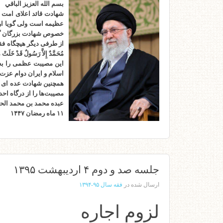
بسم الله العزیز الباقي
شهادت قائد اعلای امت ح
عظیمه است ولی گویا ارا
خصوص شهادت بزرگان گ
از طرفی دیگر هیچگاه فقد
مُحَمَّدٌ إِلاَّ رَسُولٌ قَدْ خَلَتْ م
این مصیبت عظمی را به 
اسلام و ایران دوام عزت
همچنین شهادت عده ای از
مصیبت‌ها را از درگاه اح
عبده محمد بن محمد الحس
۱۱ ماه رمضان ۱۴۴۷
جلسه صد و دوم ۴ اردیبهشت ۱۳۹۵
ارسال شده در
فقه سال ۹۵-۱۳۹۴
لزوم اجاره