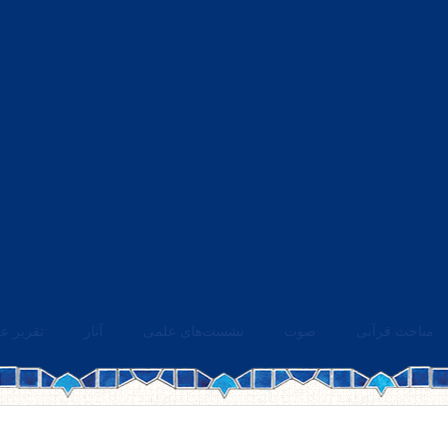
مباحث قرآنی
صوت
نشست‌های علمی
آثار
تقریر ع