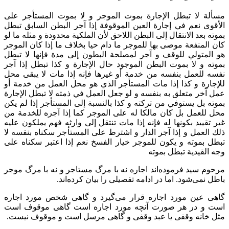
مسألة لا تبطل الإجارة بموت الموجر و لا بموت المستأجر على
الأقوى‌ نعم في إجارة العين الموقوفة إذا آجر البطن السابق تبطل
بموته بعد الانتقال إلى البطن اللاحق لأن الملكية محدودة و مثله ما لو
كان المنفعة موصى بها للموجر ما دام حيا بخلاف ما إذا كان الموجر
هو المتولي للوقف و آجر لمصلحة البطون إلى مدة فإنها لا تبطل
بموته و لا بموت البطن الموجود حال الإجارة و كذا تبطل إذا آجر
نفسه‌ للعمل بنفسه من خدمة أو غيرها فإنه إذا مات لا يبقى محل
للإجارة و كذا إذا مات المستأجر الذي هو محل العمل من خدمة أو
عمل آخر متعلق به بنفسه و لو جعل العمل في ذمته لا تبطل الإجارة
بموته بل يستوفي من تركته و كذا بالنسبة إلى المستأجر إذا لم يكن
محل للعمل بل كان مالكا له على الموجر كما إذا آجره للخدمة من
غير تقييد بكونها له فإنه إذا مات تنتقل إلى وارثه فهم يملكون عليه
ذلك العمل و إذا آجر الدار و اشترط على المستأجر سكناه بنفسه لا
تبطل بموته و يكون للموجر خيار الفسخ نعم إذا اعتبر سكناه على
وجه القيدية تبطل بموته‌
مرحوم سید فرموده‌اند اجاره نه با مرگ مستاجر و نه با مرگ موجر
باطل نمی‌شود. اما در ادامه تفصیلی را بیان کرده‌اند.
گاهی عین مورد اجاره قرار می‌گیرد و گاهی شخص مورد اجاره
است و در هر صورت آنچه مورد اجاره است گاهی موقوف است
مثل خانه وقفی یا عبد وقفی و گاهی مرسل است و موقوف نیست.