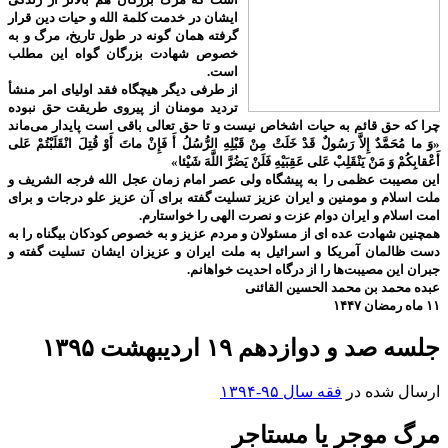
ایشان در خدمت کلمة الله و حیات دین قرار
گرفته همان گونه در طول تاریخ، مرگ و به
خصوص شهادت بزرگان گواه این مطلب
است.
از طرفی دیگر هیچگاه فقد اولیای امر منشأ
تردید مومنان از پیروی طریقت حق نبوده
چرا که حق قائم به حیات اشخاص نیست و تا حق تعالی باقی است پایدار می‌ماند
«وَ ما مُحَمَّدٌ إِلاَّ رَسُولٌ قَدْ خَلَتْ مِنْ قَبْلِهِ الرُّسُلُ أَ فَإِنْ ماتَ أَوْ قُتِلَ انْقَلَبْتُمْ عَلى‌
أَعْقابِكُمْ وَ مَنْ يَنْقَلِبْ عَلى‌ عَقِبَيْهِ فَلَنْ يَضُرَّ اللَّهَ شَيْئا»
این مصیبت عظمی را به پیشگاه ولی عصر امام زمان عجل الله فرجه الشریف و
ملت اسلام و مومنین و ایران عزیز تسلیت گفته برای آن عزیز علو درجات و برای
امت اسلام و ایران دوام عزت و نصرت الهی را خواستارم.
همچنین شهادت عده ای از مسئولان و مردم عزیز و به خصوص کودکان بیگناه را به
دست ظالمان آمریکا و اسرائیل به ملت ایران و عزیزان ایشان تسلیت گفته و
جبران این مصیبت‌ها را از درگاه احدیت خواهانم.
عبده محمد بن محمد الحسین القائنی
۱۱ ماه رمضان ۱۴۴۷
جلسه صد و دوازدهم ۱۹ اردیبهشت ۱۳۹۵
ارسال شده در
فقه سال ۹۵-۱۳۹۴
مرگ موجر یا مستاجر