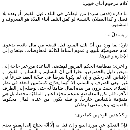
کلام مرحوم آقای خویی:
ما ذكره (قدس سره) من البطلان في التلف قبل القبض أو بعده بلا
فصل و كذا البطلان بالنسبة لو اتّفق التلف أثناء المدّة هو المعروف و
المشهور.
و يستدلّ له:
تارةً: بما ورد من أنّ تلف المبيع قبل قبضه من مال بائعه، بدعوى
عدم خصوصيّة للبيع، و عموم المناط لكافّة المعاوضات، فيتعدّى إلى
الإجارة و غيرها.
و اخرى: بمطابقة الحكم المزبور لمقتضى القاعدة من غير حاجة إلى
نهوض دليل بالخصوص، نظراً إلى أنّ التسليم و التسلّم و القبض و
الإقباض الخارجيّين و إن لم يكونا شرطاً في صحّة العقد شرعاً في
غير بيعي الصرف و السلم، إلّا أنّهما يعدّان كمتمّمين للعقد في نظر
العقلاء، بحيث يرون من بيده المال ضامناً له حتى يوصله إلى الطرف
الآخر، فلم تكن المعاوضة عندهم مجرّد اعتبار الملكيّة محضاً، بل هي
متقوّمة بالتقابض خارجاً، و قبله يكون من عنده المال محكوماً
بالضمان، و هو معنى البطلان.
و كلا هذين الوجهين كما ترى:
فإنّ التعدّي عن مورد البيع و إن قيل به إلّا أنّه يحتاج إلى القطع بعدم