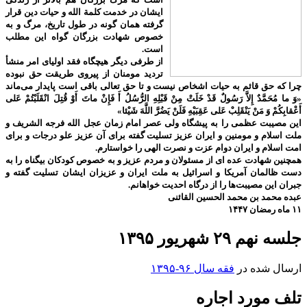
ایشان در خدمت کلمة الله و حیات دین قرار
گرفته همان گونه در طول تاریخ، مرگ و به
خصوص شهادت بزرگان گواه این مطلب
است.
از طرفی دیگر هیچگاه فقد اولیای امر منشأ
تردید مومنان از پیروی طریقت حق نبوده
چرا که حق قائم به حیات اشخاص نیست و تا حق تعالی باقی است پایدار می‌ماند
«وَ ما مُحَمَّدٌ إِلاَّ رَسُولٌ قَدْ خَلَتْ مِنْ قَبْلِهِ الرُّسُلُ أَ فَإِنْ ماتَ أَوْ قُتِلَ انْقَلَبْتُمْ عَلى‌
أَعْقابِكُمْ وَ مَنْ يَنْقَلِبْ عَلى‌ عَقِبَيْهِ فَلَنْ يَضُرَّ اللَّهَ شَيْئا»
این مصیبت عظمی را به پیشگاه ولی عصر امام زمان عجل الله فرجه الشریف و
ملت اسلام و مومنین و ایران عزیز تسلیت گفته برای آن عزیز علو درجات و برای
امت اسلام و ایران دوام عزت و نصرت الهی را خواستارم.
همچنین شهادت عده ای از مسئولان و مردم عزیز و به خصوص کودکان بیگناه را به
دست ظالمان آمریکا و اسرائیل به ملت ایران و عزیزان ایشان تسلیت گفته و
جبران این مصیبت‌ها را از درگاه احدیت خواهانم.
عبده محمد بن محمد الحسین القائنی
۱۱ ماه رمضان ۱۴۴۷
جلسه نهم ۲۹ شهریور ۱۳۹۵
ارسال شده در
فقه سال ۹۶-۱۳۹۵
تلف مورد اجاره