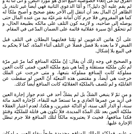
الفرق ليدّعى إلغاء خصوصيّة البيع الذي هو مورد النصّ، و أنّى لنا به و
لم يقم عليه أيّ دليل؟! و أمّا الدعوى الثانية فهي أيضاً غير ثابتة، بل
الظاهر أنّ المال بعد أن انتقل إلى الآخر بعقدٍ صحيح و أصبح ملكاً له
كما هو المفروض فلا جرم كان أمانة شرعيّة بيد من عنده المال حتى
يوصله إلى صاحبه، و لازمه كون التلف على‌ مالكه بطبيعة الحال، و
لم تتحقّق أيّ سيرة عقلائية قائمة على الضمان المدّعى في المقام.
على أنّ هاتين الدعويين لو تمّتا فغايتهما البطلان في التلف قبل
القبض لا ما بعده بلا فصل فضلًا عن التلف أثناء المدّة، كما لا يحكم به
في البيع بلا إشكال.
و الصحيح في وجه ذلك أن يقال: إنّ ملكيّة المنافع كما مرّ غير مرّة
لم تكن ملكيّة مستقلّة و إنّما هي بتبع ملكيّة العين، فمتى كانت العين
مملوكة كانت المنافع مملوكة بتبعها، و متى خرجت عن الملك
خرجت هي أيضاً، و مقتضى هذه التبعيّة أنّ العين لو سقطت عن
القابليّة و لم تتّصف بالملكيّة العقلائيّة كانت المنافع أيضاً كذلك.
و من ثمّ لا ينبغي الشكّ بل لم يشكّ أحد في عدم جواز إجارة العين
في أزيد من عمرها العادي و ما تستعدّ فيه للبقاء، كإجارة العبد مائة
سنة، أو الدار ألف سنة، أو الدابّة عشرين، و هكذا، لعدم اعتبار العقلاء
ملكيّة العين بعد تلك المدّة المديدة، فلا تكون هي قابلة للملكيّة وقتئذٍ
فكذا منافعها، فحيث لا يعتبرونه مالكاً لتلك المنافع فلا جرم تبطل
الإجارة عليها.
و عليه، فملكيّة المالك للمنافع محدودة طبعاً ببقاء العين و إمكان