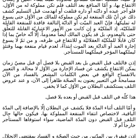
الانتفاع بها، و أمّا المنافع بعد التلف فلم تكن مملوكة له من الأوّل،
فلو آجر عبده أو دابّته أو داره فتلفت أو انهدمت قبل التسليم كشف
ذلك عن أنّ تلك المنفعة لم تكن مملوكة للمالك من الأوّل حتى يسوغ
له تمليكها، فإنّ العبد الميّت أو الدابّة التالفة فاقدة للمنفعة القابلة
للملكيّة، إذ الملكيّة و إن كانت من الأُمور الاعتباريّة القابلة للتعلّق
حتى بالمعدوم، بل قد يكون المالك أيضاً معدوماً، إلّا أنّه خاصّ بما إذا
كان قابلًا للملكيّة العقلائيّة و للانتفاع في ظرفه، و من ثمّ لا يسوغ
إجارة العبد أو الدابّة بعد الموت ابتداءً، لعدم قيام منفعة بهما وقتئذٍ
ليملكهما المؤجر فيملّكهما للمستأجر.
إذن فالتلف قبل القبض بل بعد القبض بلا فصل أي قبل مضيّ زمان
يمكن الانتفاع يكشف عن فساد الإجارة من الأوّل لا محالة. و التعبير
بالانفساخ الواقع في بعض الكلمات المشعر بالفساد من الآن
مسامحةٌ في التعبير يعنون به الصحّة ظاهراً إلى الآن، و عند عروض
التلف يستكشف البطلان من الأوّل كما لا يخفى.
هذا كلّه في التلف قبل القبض أو بعده بلا فصل.
و أمّا التلف أثناء المدّة فلا يكشف عن البطلان إلّا بالإضافة إلى المدّة
الباقية، لاختصاص انتفاء المنفعة المملوكة بها، فيكون حالها حال
التلف قبل القبض دون المدّة الماضية، سواء استوفاها المستأجر
خارجاً أم لا.
إذن فيفرق بين المدّتين من حيث الصحّة و الفساد بمقتضى الانحلال