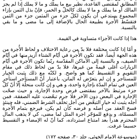
المطابق لمقتضى القاعدة، نظير بيع ما يملك و ما لا يملك إذا لم يجز
المالك أو ما يملك و ما لا يملك كالخلّ و الخمر، فإنّ بذل الثمن بإزاء
المجموع يستدعي أن يكون لكلّ جزء من المثمن جزء من الثمن
فتقسّط الأُجرة بطبيعة الحال بالإضافة إلى ما مضى و ما بقي
بالنسبة.
هذا إذا كانت الأجزاء متساوية في القيمة.
و أمّا إذا كانت مختلفة فلا بدّ من رعاية الاختلاف و لحاظ الأُجرة من
هذه الجهة أيضاً، فقد تكون الأُجرة في أيّام الشتاء أزيد منها في أيّام
الصيف، و بالنسبة إلى الأماكن المقدّسة ربّما تكون الأُجرة في أيّام
الزيارات أغلى قيمةً من غيرها، فلا بدّ من لحاظ ذلك في مقام
التقويم و التقسيط كما هو واضح. و لكنّه مع ذلك يثبت الخيار
للمستأجر و إن لم يتعرّض له الماتن، باعتبار أنّ المستأجر استأجر
العين في تمام المدّة بإجارة واحدة، و هي و إن كانت منحلّة إلّا أنّ كلّ
جزء مرتبط بالآخر بمقتضى فرض وحدة الإجارة، و حيث صحّت‌
الإجارة في البعض دون الآخر فلا جرم تبعّضت عليه الصفقة، فمن
أجله يثبت له خيار التبعّض من أجل تخلّف الشرط الضمني، فله حينئذٍ
فسخ العقد من أصله و فرضه كأن لم يكن، فيرجع بتمام الأُجرة
المسمّاة، و يدفع للمؤجّر اجرة المثل لما مضى، كي لا يذهب المال
المحترم هدراً بعد امتناع استرداده، كما أنّ له الإمضاء و التقسيط
حسبما عرفت.
(موسوعة الامام الخوئی، جلد ۳۰، صفحه ۱۷۲)