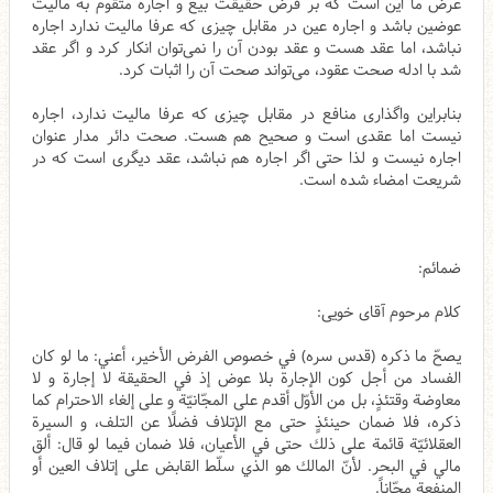
عرض ما این است که بر فرض حقیقت بیع و اجاره متقوم به مالیت
عوضین باشد و اجاره عین در مقابل چیزی که عرفا مالیت ندارد اجاره
نباشد، اما عقد هست و عقد بودن آن را نمی‌توان انکار کرد و اگر عقد
شد با ادله صحت عقود، می‌تواند صحت آن را اثبات کرد.
بنابراین واگذاری منافع در مقابل چیزی که عرفا مالیت ندارد، اجاره
نیست اما عقدی است و صحیح هم هست. صحت دائر مدار عنوان
اجاره نیست و لذا حتی اگر اجاره هم نباشد، عقد دیگری است که در
شریعت امضاء شده است.
ضمائم:
کلام مرحوم آقای خویی:
يصحّ ما ذكره (قدس سره) في خصوص الفرض الأخير، أعني: ما لو‌ كان
الفساد من أجل كون الإجارة بلا عوض إذ في الحقيقة لا إجارة و لا
معاوضة وقتئذٍ، بل من الأوّل أقدم على المجّانيّة و على إلغاء الاحترام كما
ذكره، فلا ضمان حينئذٍ حتى مع الإتلاف فضلًا عن التلف، و السيرة
العقلائيّة قائمة على ذلك حتى في الأعيان، فلا ضمان فيما لو قال: ألق
مالي في البحر. لأنّ المالك هو الذي سلّط القابض على إتلاف العين أو
المنفعة مجّاناً.