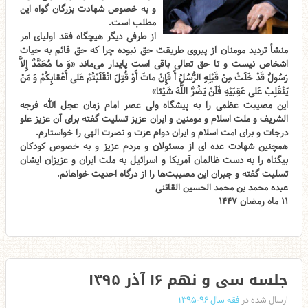
و به خصوص شهادت بزرگان گواه این
مطلب است.
از طرفی دیگر هیچگاه فقد اولیای امر
منشأ تردید مومنان از پیروی طریقت حق نبوده چرا که حق قائم به حیات
اشخاص نیست و تا حق تعالی باقی است پایدار می‌ماند «وَ ما مُحَمَّدٌ إِلاَّ
رَسُولٌ قَدْ خَلَتْ مِنْ قَبْلِهِ الرُّسُلُ أَ فَإِنْ ماتَ أَوْ قُتِلَ انْقَلَبْتُمْ عَلى‌ أَعْقابِكُمْ وَ مَنْ
يَنْقَلِبْ عَلى‌ عَقِبَيْهِ فَلَنْ يَضُرَّ اللَّهَ شَيْئا»
این مصیبت عظمی را به پیشگاه ولی عصر امام زمان عجل الله فرجه
الشریف و ملت اسلام و مومنین و ایران عزیز تسلیت گفته برای آن عزیز علو
درجات و برای امت اسلام و ایران دوام عزت و نصرت الهی را خواستارم.
همچنین شهادت عده ای از مسئولان و مردم عزیز و به خصوص کودکان
بیگناه را به دست ظالمان آمریکا و اسرائیل به ملت ایران و عزیزان ایشان
تسلیت گفته و جبران این مصیبت‌ها را از درگاه احدیت خواهانم.
عبده محمد بن محمد الحسین القائنی
۱۱ ماه رمضان ۱۴۴۷
جلسه سی و نهم ۱۶ آذر ۱۳۹۵
ارسال شده در
فقه سال ۹۶-۱۳۹۵