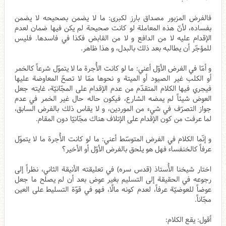
فالفرض المزبور مصداق بارز لكبرى: ما لا يضمن بصحيحه لا يضمن
بفساده، لأنّ هذه المعاملة لو كانت صحيحة لم يكن فيها ضمان لعدم
الإقدام عليه لا من الدافع و لا من القابض فكذا في فاسدها. فليس
للمؤجّر أن يطالبه بعد ذلك بالبدل، و هذا ظاهر.
و أمّا في الفرض الأوّل أعني: ما لو كانت الأُجرة ما لا يتموّل شرعاً كالخمر
أو الكلب غير الصيود أو الميتة و نحوها ممّا لا تصحّ المعاوضة عليها
فيجري فيها الكلام المتقدّم من عدم الإقدام على المجّانيّة، غايته جعل
العوض شيئاً لم يمضه الشارع، فيكون حاله حال غير الخمر في عدم
جواز التصرّف في شي‌ء من الموردين، و لا يقاس ذلك بالفرض السابق،
لما عرفت من كون الإقدام على الإتلاف هناك مجّانيّا دون المقام.
و إنّما الكلام في الفرض المتوسّط أعني: ما لو كانت الأُجرة ما لا يتموّل
عرفاً كالخنفساء فهل هو يلحق بالفرض الأوّل أو الأخير؟
اختار شيخنا الأُستاذ (قدس سره) في تعليقته الأنيقة الثاني، نظراً إلى
رجوعه في الحقيقة إلى التسليم بغير عوض بعد أن لم يصلح ما جعل
عوضاً للعوضيّة عرفاً، لعدم كونه مالًا، فهو في قوّة التسليط على العين
مجّاناً.
أقول: يقع الكلام: