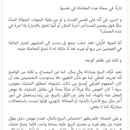
تارةً: في صحّة هذه المعاملة في نفسها.
و اخرى: في أنّه على تقدير الفساد و لو من بقيّة الجهات كجهالة المدّة
مثلًا فهل يضمن المستأجر أُجرة المثل، أو أنّها تلحق بالإجارة بلا اجرة في
عدم الضمان؟
أمّا الجهة الأُولى: فقد ذهب جمع بل نسب إلى المشهور اعتبار الماليّة
في العوضين من بيع أو غيره، فما لا ماليّة له لا تصحّ المعاملة عليه.
و لكنّه غير ظاهر الوجه.
نعم، عُرِّف البيع بمبادلة مالٍ بمال، كما عن المصباح، و لكنّه من الواضح
أنّه تعريف لفظي كما هو شأن اللغوي، فلا يستوجب التخصيص بعد أن
كان المفهوم العرفي أوسع من ذلك، لشموله لمطلق التمليك بعوض،
سواء أ كان العوض مالًا عرفاً أم ملكاً بحتاً، في مقابل التمليك بلا عوض
المعبّر عنه بالهبة، كما يعبّر عن الأوّل بالبيع، بل ربّما يستعمل في أُمور
أُخر مثل بيع الآخرة بالدنيا، أو الضلالة بالهدي، فإنّها ليست باستعمالات
مجازيّة كما لا يخفى.
و على الجملة: فلم يظهر اختصاص البيع بالمال، لعدم نهوض دليل يعوّل
عليه، بل يعمّ غيره و يصدق البيع عليه بمناط واحد، فكما يصحّ تمليك