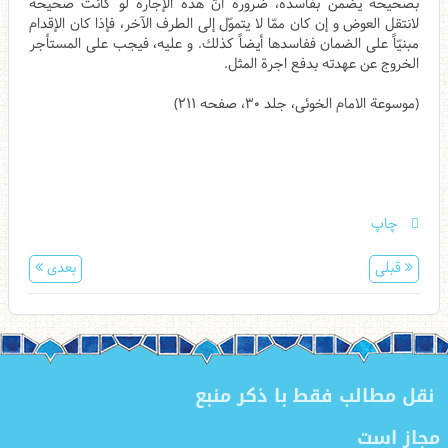
بصحيحه يضمن بفاسده، ضرورة أنّ هذه الإجارة لو كانت صحيحة
لانتقل العوض و إن كان ممّا لا يتموّل إلى الطرف الآخر، فإذا كان الإقدام
مبنيّاً على الضمان ففاسدها أيضاً كذلك. و عليه، فيجب على المستأجر
الخروج عن عهدته بدفع اجرة المثل.
(موسوعة الامام الخوئی، جلد ۳۰، صفحه ۲۱۱)
چاپ
قبلی
بعدی
نقل مطالب فقط با ذکر منبع
مجاز است