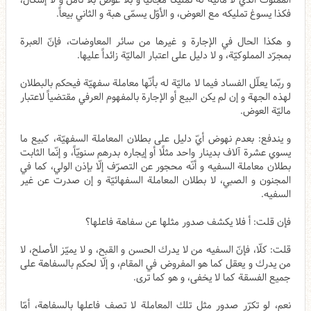
المملوك‌ الذي لا ماليّة له تمليكاً مجّانيّا و بلا عوض بلا تأمّل و لا إشكال،
فكذا يسوغ تمليكه مع العوض، و الأوّل يسمّى هبة و الثاني بيعاً.
و هكذا الحال في الإجارة و غيرها من سائر المعاوضات، فإنّ العبرة
بمجرّد المملوكيّة، و لا دليل على اعتبار الماليّة زائداً عليها.
و ربّما يعلّل الفساد فيما لا ماليّة له بأنّها معاملة سفهيّة فيحكم بالبطلان
لهذه الجهة و إن لم يكن البيع أو الإجارة بالمفهوم العرفي مقتضياً لاعتبار
ماليّة العوض.
و يندفع: بعدم نهوض أيّ دليل على بطلان المعاملة السفهيّة، كبيع ما
يسوي عشرة آلاف بدينار واحد مثلًا أو إيجاره بدرهم سنويّاً، و إنّما الثابت
بطلان معاملة السفيه و أنّه محجور عن التصرّف إلّا بإذن الولي، كما في
المجنون و الصبي، لا بطلان المعاملة السفهائيّة و إن صدرت عن غير
السفيه.
فإن قلت: أ فلا يكشف صدور مثلها عن سفاهة فاعلها؟
قلت: كلّا، فإنّ السفيه من لا يدرك الحسن و القبح، و لا يميّز الأصلح، لا
من يدرك و يعقل كما هو المفروض في المقام، و إلّا لحكم بالسفاهة على
جميع الفسقة كما لا يخفى، و هو كما ترى.
نعم، لو تكرّر صدور مثل تلك المعاملة لا تصف فاعلها بالسفاهة، أمّا