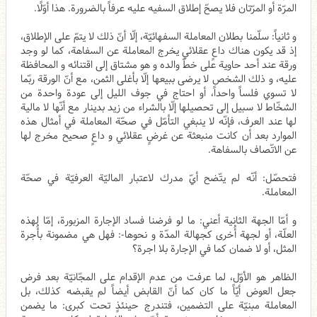
المرّة أو المرّتان فلا يصحّ إطلاق السفيه عليه عرفاً بالضرورة. هذا أوّلًا.
و ثانياً: سلّمنا بطلان المعاملة السفهائيّة، إلّا أنّ ذلك لا يتمّ على الإطلاق،
إذ قد يكون هناك داعٍ عقلائي يخرج المعاملة عن السفاهة، كما لو وجد
ورقة عند أحد حاوية على خطّ والده و هو مشتاق إلى اقتنائه و المحافظة
عليه، و ذلك الشخص لا يرضى ببيعها إلّا بأغلى الثمن، مع أنّ الورقة ربّما
لا تسوي فلساً واحداً، أو احتاج في جوف الليل إلى عودة واحدة من
الشخّاط لا سبيل إلى‌ تحصيلها إلّا بالشراء من زيد بدينار مع أنّها لا مالية
لها عند العرف، فإنّه لا ينبغي التأمّل في صحّة المعاملة في أمثال هذه
الموارد بعد أن كانت منبعثة عن غرضٍ عقلائي و داعٍ صحيح مخرج لها
عن الاتّصاف بالسفاهة.
فتحصّل: أنّه لم يتّضح أيّ مدرك لاعتبار الماليّة العرفيّة في صحّة
المعاملة.
و أمّا الجهة الثانية أعني: ما لو فرضنا فساد الإجارة المزبورة، إمّا لهذه
العلّة، أو لجهة أُخرى كجهالة المدّة و نحوها-: فهل هي مضمونة بأُجرة
المثل، أو لا ضمان كما في الإجارة بلا اجرة؟
الظاهر هو الأوّل، لما عرفت من عدم الإقدام على المجّانيّة بعد فرض
جعل العوض أيّاً ما كان كما أنّ القابض أيضاً لم يقبضه كذلك، بل
المعاملة مبنيّة على التضمين، فتندرج حينئذٍ تحت كبرى: ما يضمن