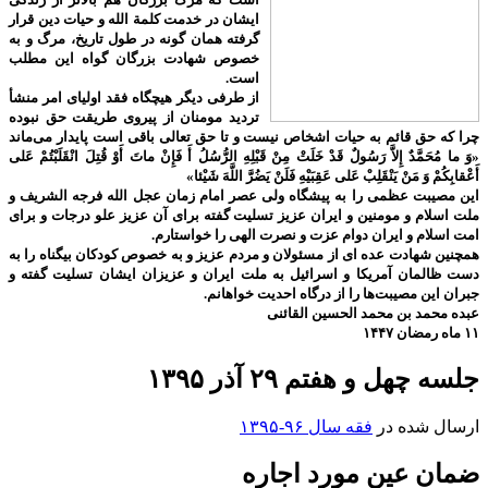
ایشان در خدمت کلمة الله و حیات دین قرار
گرفته همان گونه در طول تاریخ، مرگ و به
خصوص شهادت بزرگان گواه این مطلب
است.
از طرفی دیگر هیچگاه فقد اولیای امر منشأ
تردید مومنان از پیروی طریقت حق نبوده
چرا که حق قائم به حیات اشخاص نیست و تا حق تعالی باقی است پایدار می‌ماند
«وَ ما مُحَمَّدٌ إِلاَّ رَسُولٌ قَدْ خَلَتْ مِنْ قَبْلِهِ الرُّسُلُ أَ فَإِنْ ماتَ أَوْ قُتِلَ انْقَلَبْتُمْ عَلى‌
أَعْقابِكُمْ وَ مَنْ يَنْقَلِبْ عَلى‌ عَقِبَيْهِ فَلَنْ يَضُرَّ اللَّهَ شَيْئا»
این مصیبت عظمی را به پیشگاه ولی عصر امام زمان عجل الله فرجه الشریف و
ملت اسلام و مومنین و ایران عزیز تسلیت گفته برای آن عزیز علو درجات و برای
امت اسلام و ایران دوام عزت و نصرت الهی را خواستارم.
همچنین شهادت عده ای از مسئولان و مردم عزیز و به خصوص کودکان بیگناه را به
دست ظالمان آمریکا و اسرائیل به ملت ایران و عزیزان ایشان تسلیت گفته و
جبران این مصیبت‌ها را از درگاه احدیت خواهانم.
عبده محمد بن محمد الحسین القائنی
۱۱ ماه رمضان ۱۴۴۷
جلسه چهل و هفتم ۲۹ آذر ۱۳۹۵
ارسال شده در
فقه سال ۹۶-۱۳۹۵
ضمان عین مورد اجاره