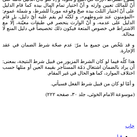
أنّ للمالك تعيين وارثه و أنّ اختيار تمام المال بيده كما قام الدليل
على أنّ اختيار الثلث بيده صحّ وقوعه مورداً للشرط، و شملة عموم:
«المؤمنون عند شروطهم»، و لكنّه لم يقم عليه أيّ دليل، بل قام
الدليل على عدمه، و أنّ الوارث ينحصر في طبقات معيّنة، إلّا مع
الاشتراط في خصوص المتعة فيكون ذلك تخصيصاً في دليل المنع لا
محالة.
و قد تلخّص من جميع ما مرّ: عدم صحّة شرط الضمان في عقد
الإجارة.
هذا كلّه فيما لو كان الشرط المزبور من قبيل شرط النتيجة، بمعنى:
أن يراد بالضمان اشتغال ذمّة المستأجر بقيمة العين أو مثلها حسب
اختلاف الموارد، كما هو الحال في غير المقام.
و أمّا لو كان من قبيل شرط الفعل فسيأتي.
(موسوعة الامام الخوئی، جلد ۳۰، صفحه ۲۲۲)
چاپ
قبلی