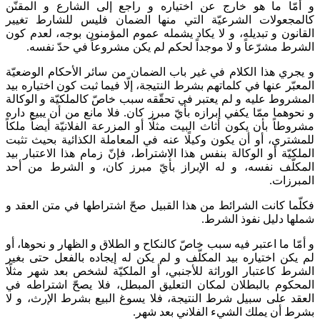
و أمّا ما هو خارج عن اختياره و راجع إلى الشارع و المقنّن
كالمجعولات الشرعيّة التي منها الضمان فليس للشارط تغيير
القانون و تبديله، و لا يكاد‌ يشمله عموم المؤمنون بوجه، لعدم كون
الشرط مشرّعاً و لا موجداً لحكم لم يكن مشروعاً في حدّ نفسه.
و يجري هذا الكلام في غير باب الضمان من سائر الأحكام الوضعيّة
المعبّر عنها في كلماتهم بشرط النتيجة، إلّا فيما ثبت كون اختياره بيد
المشروط عليه و لم يعتبر في تحقّقه سبب خاصّ كالملكيّة و الوكالة
و نحوهما ممّا يكفي إبرازه بأيّ مبرز كان. فلا مانع من أن يبيع داره
مشروطاً بأن يكون أثاث البيت مثلًا أو المزرعة الفلانيّة أيضاً ملكاً
للمشتري، أو أن يكون وكيلًا عنه في المعاملة الكذائية بحيث تثبت
الملكيّة أو الوكالة بنفس هذا الاشتراط، فإنّ زمام هذا الاعتبار بيد
المكلّف نفسه، و له الإبراز بأيّ مبرز كان، و الشرط من أحد
المبرزات.
فكلّما كانت الشرائط من هذا القبيل صحّ اشتراطها في متن العقد و
شملها دليل نفوذ الشرط.
و أمّا ما اعتبر فيه سبب خاصّ كالنكاح و الطلاق و الظهار و نحوها، أو
لم يكن اختياره بيد المكلّف و لم يكن له إيجاده بالفعل حتى بغير
الشرط كاعتبار الوراثة للأجنبي، أو الملكيّة لشخص بعد شهر مثلًا
المحكوم بالبطلان لمكان التعليق المبطل، فلا يصحّ اشتراطه في
العقد على سبيل شرط النتيجة، فلا يسوغ البيع بشرط الإرث، و لا
بشرط أن يملك الشي‌ء الفلاني بعد شهر.