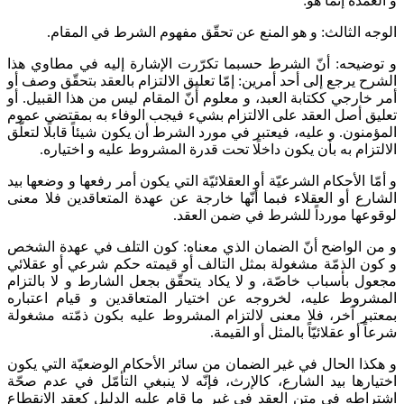
و العمدة إنّما هو:
الوجه الثالث: و هو المنع عن تحقّق مفهوم الشرط في المقام.
و توضيحه: أنّ الشرط حسبما تكرّرت الإشارة إليه في مطاوي هذا
الشرح يرجع إلى أحد أمرين: إمّا تعليق الالتزام بالعقد بتحقّق وصف أو
أمر خارجي ككتابة العبد، و معلوم أنّ المقام ليس من هذا القبيل. أو
تعليق أصل العقد على الالتزام بشي‌ء فيجب الوفاء به بمقتضى عموم
المؤمنون. و عليه، فيعتبر في مورد الشرط أن يكون شيئاً قابلًا لتعلّق
الالتزام به بأن يكون داخلًا تحت قدرة المشروط عليه و اختياره.
و أمّا الأحكام الشرعيّة أو العقلائيّة التي يكون أمر رفعها و وضعها بيد
الشارع أو العقلاء فبما أنّها خارجة عن عهدة المتعاقدين فلا معنى
لوقوعها مورداً للشرط في ضمن العقد.
و من الواضح أنّ الضمان الذي معناه: كون التلف في عهدة الشخص
و كون الذمّة مشغولة بمثل التالف أو قيمته حكم شرعي أو عقلائي
مجعول بأسباب‌ خاصّة، و لا يكاد يتحقّق بجعل الشارط و لا بالتزام
المشروط عليه، لخروجه عن اختيار المتعاقدين و قيام اعتباره
بمعتبر آخر، فلا معنى لالتزام المشروط عليه بكون ذمّته مشغولة
شرعاً أو عقلائيّاً بالمثل أو القيمة.
و هكذا الحال في غير الضمان من سائر الأحكام الوضعيّة التي يكون
اختيارها بيد الشارع، كالإرث، فإنّه لا ينبغي التأمّل في عدم صحّة
اشتراطه في متن العقد في غير ما قام عليه الدليل كعقد الانقطاع