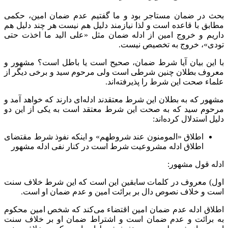
بحث در ضمان مستاجر بود و ما گفتیم عدم ضمان امین، حکمی
مطابق با قاعده است و لذا نیازمند دلیل هم نیست هر چند دلیل هم
داریم و خروج امین از ادله ضمان مثل «علی الید ما اخذت حتی
تودی»، خروج به تخصیص نیست.
با این بیان آیا شرط ضمان، صحیح است یا باطل است؟ مشهور و
معروف بطلان چنین شرطی است ولی مرحوم سید و برخی دیگر از
علماء صحت این شرط را پذیرفته‌اند.
مشهور که به بطلان این شرط معتقدند ادله‌ای دارند که خواهد آمد و
مرحوم سید که به صحت این شرط معتقد است به یکی از این دو
دلیل استدلال کرده‌اند:
اطلاق «المومنون عند شروطهم» و اینکه نفوذ شرط مقتضای
اطلاق ادله مشروعیت شرط است در کنار نفی ادله مشهور
ادله قول مشهور:
اول) معروف در کلمات سابقین این است که این شرط خلاف سنت
است و خلاف نصوص دال بر برائت امین و عدم ضمان او است.
اطلاق ادله عدم ضمان امین اقتضاء می‌کند که شخص امین محکوم
به برائت و عدم ضمان است و اشتراط ضمان او بر خلاف سنت