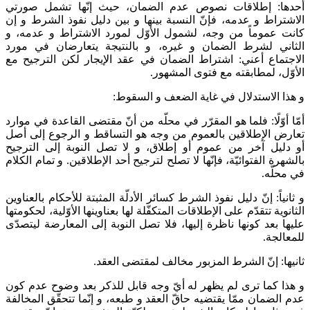
أحدها: إطلاقات نصوص عدم الضمان، حيث إنّها تشمل صورتي
الاشتراط و عدمه، فإنّ النسبة بينها و بين دليل نفوذ الشرط و إن
كانت عموماً من وجه، لشمول الأوّل لمورد الاشتراط و عدمه، و
الثاني لشرط الضمان و غيره، و بالنتيجة يتعارضان في مورد
الاجتماع أعني: اشتراط الضمان في عقد الإيجار لكن الترجيح مع
الأوّل، لمطابقته مع فتوى المشهور.
و هذا الاستدلال في غاية الضعف و السقوط:
أمّا أوّلًا: فلما هو المقرّر في محلّه من أنّ مقتضى القاعدة في موارد
تعارض الإطلاقين بالعموم من وجه هو التساقط و الرجوع إلى أصل
أو دليل آخر من عموم أو إطلاق، و لا تصل النوبة إلى الترجيح
بالشهرة الفتوائيّة، فإنّها لا تصلح لترجيح أحد الإطلاقين. و تمام الكلام
في محلّه.
و ثانياً: إنّ دليل نفوذ الشرط كسائر الأدلّة المثبتة للأحكام بالعناوين
الثانوية تتقدّم على الإطلاقات المتكفّلة لها بعناوينها الأوّلية، لحكومتها
عليها بعد كونها ناظرة إليها، فلا تصل النوبة إلى المعارضة ليتصدّى
للمعالجة.
ثانيها: إنّ الشرط المزبور مخالف لمقتضى العقد.
و هذا كما ترى لم يظهر له أيّ وجه قابل للذكر بعد وضوح عدم كون
عدم الضمان ممّا يقتضيه حاقّ العقد و طبعه، و إنّما تتحقّق المخالفة