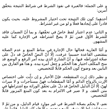
و على الجملة: فالعبرة في نفوذ الشرط في شرائط النتيجة بتحقّق
أمرين:
أحدهما: كون تلك النتيجة تحت اختيار المشروط عليه، بحيث يكون
قادراً على إيجادها فعلًا و لو من غير اشتراط.
و الثاني: عدم اعتبار لفظ خاصّ في تحقّقها، و بما أنّ الضمان فاقد
للشرط الأوّل فمن ثمّ لا يصحّ اشتراطه في الإجارة كما عليه
المشهور.
و أمّا العارية فحالها حال الإجارة في مناط المنع و عدم الصحّة
بمقتضى القاعدة حسبما عرفت، إلّا أنّ النصّ الخاصّ قد دلّ على
صحّة اشتراطه فيها، و أنّ الشارع الذي بيده أمر الرفع و الوضع قد
منح المكلّف اختيار هذا الحكم و جعل أمره بيده. و هذا هو الفارق بين
البابين بعد وضوح كون الحكم قابلًا للتخصيص.
و نظير ذلك إرث المنقطعة، فإنّ الأخبار و إن دلّت على اختصاص
الإرث بالزواج الدائم و أمّا المنقطعات فهنّ مستأجرات و لا ميراث
لهنّ، إلّا أنّ الدليل الخاصّ قد دلّ على تحقّق الوراثة مع اشتراطها في
متن العقد، و لا ضير في الالتزام به بعد كون المنع المزبور قابلًا
للتخصيص.
نعم، لا يحكم بصحّة الشرط في غير موارد قيام الدليل، و من ثمّ لا
يسوغ اشتراط الإرث في البيع و نحوه، و إلّا فلو كان الدليل قائماً على