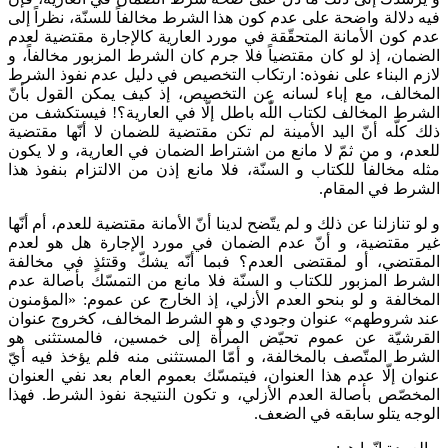
فيه دلالة واضحة على عدم كون هذا الشرط مخالفاً للسنّة، نظراً إلى
عدم كون الأمانة المتحقّقة في مورد العارية كالإجارة مقتضية لعدم
الضمان، إذ لو كان مقتضياً فلا جرم كان الشرط المزبور مخالفاً، و
لازم البناء على نفوذه: ارتكاب التخصيص في دليل عدم نفوذ الشرط
المخالف، مع إباء لسانه عن التخصيص، إذ كيف يمكن القول بأنّ
الشرط المخالف لكتاب اللّٰه باطل إلّا في العارية؟! فيستكشف من
ذلك كلّه أنّ اليد الأمينة لم تكن مقتضية للضمان لا أنّها مقتضية
للعدم، و من ثمّ لا مانع من اشتراط الضمان في العارية، و لا يكون
مثله‌ مخالفاً للكتاب و السنّة، فلا مانع إذن من الالتزام بنفوذ هذا
الشرط في المقام.
و لو تنازلنا عن ذلك و لم يتّضح لدينا أنّ الأمانة مقتضية للعدم، أم أنّها
غير مقتضية، و أنّ عدم الضمان في مورد الإجارة هل هو لعدم
المقتضي، أو لمقتضى العدم؟ فبما أنّه يشكّ وقتئذٍ في مخالفة
الشرط المزبور للكتاب و السنّة فلا مانع من التمسّك بأصالة عدم
المخالفة و لو بنحو العدم الأزلي، إذ الخارج عن عموم: «المؤمنون
عند شروطهم» عنوان وجودي و هو الشرط المخالف، كخروج عنوان
القرشيّة عن عموم تحيّض المرأة إلى خمسين، فالمستثنى هو
الشرط المتّصف بالمخالفة، و أمّا المستثنى منه فلم يؤخذ فيه أيّ
عنوان إلّا عدم هذا العنوان، فيتمسّك بعموم العام بعد نفي العنوان
المخصّص بأصالة العدم الأزلي، و تكون النتيجة نفوذ الشرط. فهذا
الوجه يتلو سابقه في الضعف.