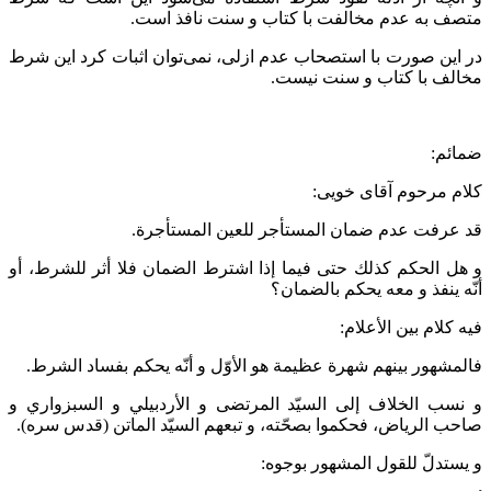
متصف به عدم مخالفت با کتاب و سنت نافذ است.
در این صورت با استصحاب عدم ازلی، نمی‌توان اثبات کرد این شرط
مخالف با کتاب و سنت نیست.
ضمائم:
کلام مرحوم آقای خویی:
قد عرفت عدم ضمان المستأجر للعين المستأجرة.
و هل الحكم كذلك حتى فيما إذا اشترط الضمان فلا أثر للشرط، أو
أنّه ينفذ و معه يحكم بالضمان؟
فيه كلام بين الأعلام:
فالمشهور بينهم شهرة عظيمة هو الأوّل و أنّه يحكم بفساد الشرط.
و نسب الخلاف إلى السيّد المرتضى و الأردبيلي و السبزواري و
صاحب الرياض، فحكموا بصحّته، و تبعهم السيّد الماتن (قدس سره).
و يستدلّ للقول المشهور بوجوه: