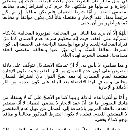
في مثل ما لو كان الشرط عدم ملكيّة المنفعة، حيث إنّ مقتضى
الإجارة و مدلولها هو‌ ملكيّتها، فلا جرم كان اشتراط العدم مخالفاً
لمقتضى العقد. و أمّا شرط الضمان فلم يكن منافياً بل لم يكن
مرتبطاً بمفاد عقد الإيجار و مقتضاه بتاتاً لكي يكون موافقاً أو مخالفاً
كما هو أظهر من أن يخفى.
اللّهُمَّ إلّا أن يريد هذا القائل من المخالفة المزبورة المخالفة للأحكام
المترتّبة على العقد، حيث إنّه محكوم شرعاً بعدم الضمان كما مرّ،
فيراد المخالفة للعقد و لو مع الواسطة الراجعة في الحقيقة إلى كون
الشرط مخالفاً للسنّة و إن عبّر عنها بمخالفة مقتضى العقد
مسامحةً، فيفسد الشرط لهذه العلّة.
و هذا بظاهره لا بأس به، إلّا أنّ تماميّة الاستدلال تتوقّف على دلالة
النصوص على كون عدم الضمان من آثار العقد، بحيث تكون الإجارة
مقتضية لعدم الضمان، إذ معه يصحّ القول بأنّ اشتراط الضمان
مخالف و منافٍ لهذا الاقتضاء بعد البناء على كون عدمه من آثار
الأمانة و الإجارة.
و أمّا لو أنكرنا هذه الدلالة و بنينا كما هو الأصحّ على أنّه لا يستفاد من
هاتيك النصوص ما عدا أنّ عقد الإيجار لا يقتضي الضمان لا أنّه يقتضي
العدم، فالعقد المزبور بالإضافة إلى الضمان من قبيل عدم المقتضي
لا المقتضي للعدم. فعليه، لا يكون الشرط المذكور مخالفاً و منافياً
بوجهٍ كما لا يخفى.
و يرشدك إلى ذلك ما دلّ على صحّة شرط الضمان في العارية، فإنّ