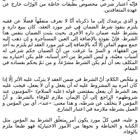
فإنّه اعتبار شرعي مخصوص بطبقات خاصّة من الورّاث خارج عن
عهدة المتعاقدين.
و الذي يرشدك إلى ما ذكرناه أنّا لا نعرف متفقّهاً فضلًا عن فقيه
يلتزم بنفوذ شرط الضمان في غير مورد العقد، كان يبيع داره و
يشترط عليه ضمان داره الأُخرى بحيث يثبت الضمان بنفس هذا
الشرط، فإنّ نفوذه بالإضافة إلى العين المستأجرة و إن ذهب إليه
جمع منهم الماتن إلّا أنّه بالإضافة إلى غير مورد العقد لم يلتزم به أحد
من الفقهاء، و السرّ ما عرفت من أنّ الضمان حكم شرعي له
أسباب معيّنة، و ليس الشرط من أحد أسبابه، فلم يكن اختياره بيد
المكلف بعد أن لم يكن الشرط مشرّعاً، و من ثمّ يحكم بفساده في
المقام.
و ملخّص الكلام: أنّ الشرط في ضمن العقد لا يترتّب عليه الأثر إلّا إذا
كان أمره بيد المشروط عليه له أن يفعل و أن لا يفعل، فيجب عليه
بعد الشرط أن يفعل بمقتضى قوله (عليه السلام): «المؤمنون عند
شروطهم» الراجع إلى أنّ الإيمان ملازم للوفاء بالشرط، و أنّ
المؤمن لا يتخلّف عن شرطه، و هذا معنى: «عند»، أي بين المؤمن و
العمل بشرطه ملازمة في اعتبار الشارع.
و عليه، ففي كلّ مورد يكون أمر متعلّق الشرط بيد المؤمن مثل
الكتابة و الخياطة و نحوها من الأُمور الاختياريّة فهو طبعاً ملزم
بالوفاء.