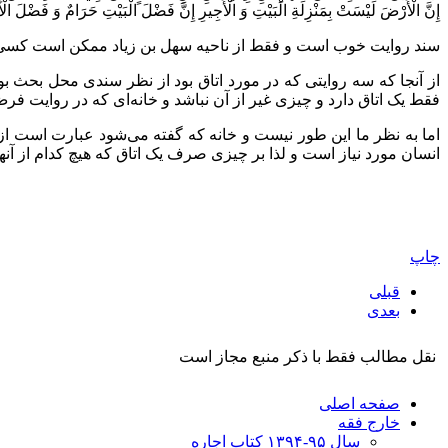
إِنَّ الْأَرْضَ لَيْسَتْ بِمَنْزِلَةِ الْبَيْتِ وَ الْأَجِيرِ إِنَّ فَضْلَ الْبَيْتِ حَرَامٌ وَ فَضْلَ الْأَجِيرِ حَرَامٌ‌ (الکافی، جل
سند روایت خوب است و فقط از ناحیه سهل بن زیاد ممکن است کسی د
از آنجا که سه روایتی که در مورد اتاق بود از نظر سندی محل بحث ب
فقط یک اتاق دارد و چیزی غیر از آن نباشد و خانه‌ای که در روایت ف
اما به نظر ما این طور نیست و خانه که گفته می‌شود عبارت است از 
انسان مورد نیاز است و لذا بر چیزی صرف یک اتاق که هیچ کدام از آنها 
چاپ
قبلی
بعدی
نقل مطالب فقط با ذکر منبع مجاز است
صفحه اصلی
خارج فقه
سال ۹۵-۱۳۹۴ کتاب اجاره