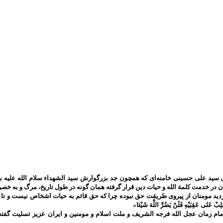
سید علی حسینی خامنه‌ای که همچون جد بزرگوارش سید الشهداء سلام الله علیه به 
ان در خدمت کلمة الله و حیات دین قرار گرفته همان گونه در طول تاریخ، مرگ و به
ومنان از پیروی طریقت حق نبوده چرا که حق قائم به حیات اشخاص نیست و تا حق تعالی باقی است 
َلِبْ عَلى‌ عَقِبَيْهِ فَلَنْ يَضُرَّ اللَّهَ شَيْئا»
م زمان عجل الله فرجه الشریف و ملت اسلام و مومنین و ایران عزیز تسلیت گفته 