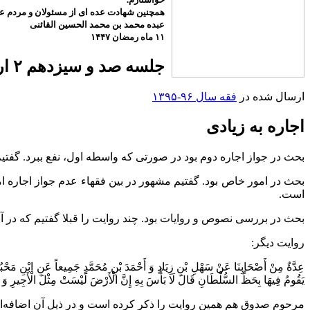
همچنین شهادت عده ای از مسئولان و مردم عزی
عبده محمد بن محمد الحسین القائنی
۱۱ ماه رمضان ۱۴۴۷
جلسه صد و سیزدهم ۲ اردیبهشت ۱۳۹۶
ارسال شده در
فقه سال ۹۶-۱۳۹۵
اجاره به زیادی
بحث در جواز اجاره دوم بود در صورتی که واسطه اول، نفع ببرد. گ
بحث در امور خاص بود. گفتیم مشهور در بین فقهاء عدم جواز اجاره ام
است.
بحث در بررسی نصوص و روایات بود. چند روایت را قبلا گفتیم که در آنه
روایت دیگر:
عِدَّةٌ مِنْ أَصْحَابِنَا عَنْ سَهْلِ بْنِ زِيَادٍ وَ أَحْمَدَ بْنِ مُحَمَّدٍ جَمِيعاً عَنِ ابْنِ مَحْبُوب
يَقُومُ فِيهَا بِحَظِّ السُّلْطَانِ قَالَ لَا بَأْسَ بِهِ إِنَّ الْأَرْضَ لَيْسَتْ مِثْلَ الْأَجِيرِ وَ لَا مِثْلَ الْبَيْتِ إِ
مرحوم صدوق هم همین روایت را ذکر کرده است و در ذیل آن اضافه‌ا