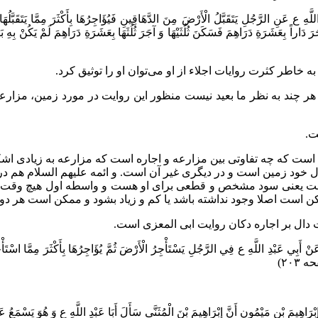
ع عَنِ الرَّجُلِ يَتَقَبَّلُ الْأَرْضَ مِنَ الدَّهَاقِينِ فَيُؤَاجِرُهَا بِأَكْثَرَ مِمَّا يَتَقَبَّلُه
 خاطر کثرت روایات اجلاء از او می‌توان او را توثیق کرد.
 هر چند به نظر ما بعید نیست منظور این روایت در مورد زمین، مزارعه 
ت.
ست که چه تفاوتی بین مزارعه و اجاره است که مزارعه به زیادی اشکال
 خود زمین است و در دیگری غیر آن است. و ائمه علیهم السلام هم در
ت یعنی سود مشخص و قطعی برای او هست و واسطه اول هیچ وقت ضرر
ت اصلا وجود نداشته باشد یا کم و زیاد بشود و ممکن است هر دو نف
ت دال بر اجاره دکان روایت ابی المعزی است.
َبِي عَبْدِ اللَّهِ ع فِي الرَّجُلِ يَسْتَأْجِرُ الْأَرْضَ ثُمَّ يُؤَاجِرُهَا بِأَكْثَرَ مِمَّا اسْتَأْج
اهِيمَ بْنِ مَيْمُونٍ أَنَّ إِبْرَاهِيمَ بْنَ الْمُثَنَّى سَأَلَ أَبَا عَبْدِ اللَّهِ ع وَ هُوَ يَسْمَعُ عَ