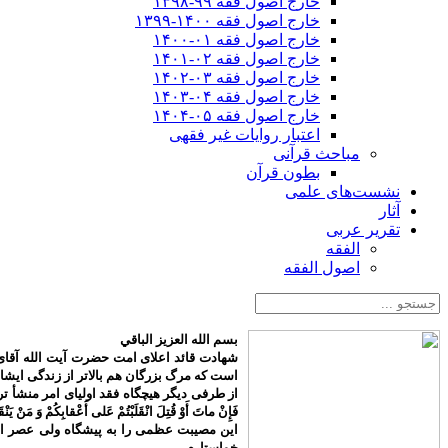
خارج اصول فقه ۹۹-۱۳۹۸
خارج اصول فقه ۱۴۰۰-۱۳۹۹
خارج اصول فقه ۰۱-۱۴۰۰
خارج اصول فقه ۰۲-۱۴۰۱
خارج اصول فقه ۰۳-۱۴۰۲
خارج اصول فقه ۰۴-۱۴۰۳
خارج اصول فقه ۰۵-۱۴۰۴
اعتبار روایات غیر فقهی
مباحث قرآنی
بطون قرآن
نشست‌های علمی
آثار
تقریر عربی
الفقه
اصول الفقه
بسم الله العزیز الباقي
شهادت قائد اعلای امت حضرت آیت الله آقای 
است که مرگ بزرگان هم بالاتر از زندگی ایش
از طرفی دیگر هیچگاه فقد اولیای امر منشأ تردید م
فَإِنْ ماتَ أَوْ قُتِلَ انْقَلَبْتُمْ عَلى‌ أَعْقابِكُمْ وَ مَنْ يَنْق
این مصیبت عظمی را به پیشگاه ولی عصر اما
خواستارم.