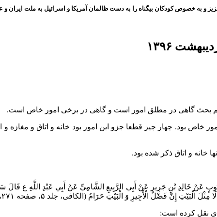
ز و به خصوص کودکان بیگناه را به دست ظالمان آمریکا و اسرائیل به ملت ایران و عز
فتیم بحث گاهی در مطلق امور است و گاهی در برخی امور خاص است.
ور خاص بود. چهار چیز قطعا جزو این امور بود خانه و اتاق و مغازه 
ا خانه و اتاق ذکر شده بود.
ٍ عَنْ خَالِدِ بْنِ جَرِيرٍ عَنْ أَبِي الرَّبِيعِ الشَّامِيِّ عَنْ أَبِي عَبْدِ اللَّهِ ع قَالَ سَأَلْتُهُ ع
نَّ فَضْلَ الْأَجِيرِ وَ الْبَيْتِ حَرَامٌ‌ (الکافی، جلد ۵، صفحه ۲۷۱، تهذیب الاحکام، جلد ۷، صفحه ۲۰۳)
ی نقل کرده است: