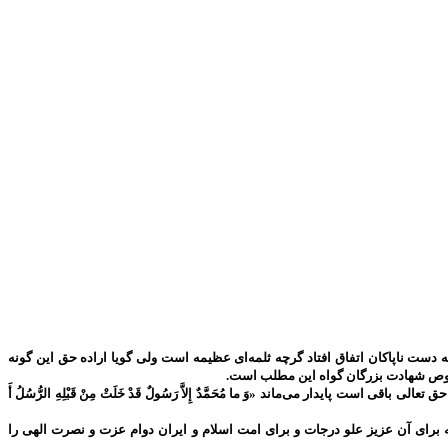
دست ناپاکان اتفاق افتاد گرچه ثلمه‌ای عظیمه است ولی گویا اراده حق این گونه
 خصوص شهادت بزرگان گواه این مطلب است.
پایدار می‌ماند «وَ ما مُحَمَّدٌ إِلاَّ رَسُولٌ قَدْ خَلَتْ مِنْ قَبْلِهِ الرُّسُلُ أَ
برای آن عزیز علو درجات و برای امت اسلام و ایران دوام عزت و نصرت الهی را