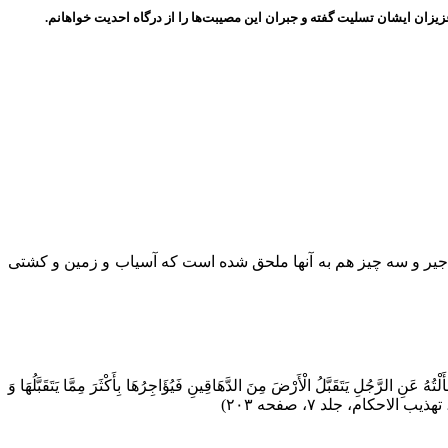
یزان ایشان تسلیت گفته و جبران این مصیبت‌ها را از درگاه احدیت خواهانم.
و اجیر و سه چیز هم به آنها ملحق شده است که آسیاب و زمین و کشتی
َنِ الرَّجُلِ يَتَقَبَّلُ الْأَرْضَ مِنَ الدَّهَاقِينِ فَيُؤَاجِرُهَا بِأَكْثَرَ مِمَّا يَتَقَبَّلُهَا وَ