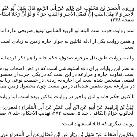
وَ رَوَى الْحَسَنُ بْنُ مَحْبُوبٍ عَنْ خَالِدٍ عَنْ أَبِي الرَّبِيعِ قَالَ سُئِلَ أَبُو عَبْدِ اللَّهِ 
صفحه ۲۴۸)
سند روایت خوب است البته ابو الربیع الشامی توثیق صریحی ندارد اما به
و همین روایت یکی از ادله قائلین به جواز اجاره زمین به زیادی است
است.
و البته روایت طبق نقل مرحوم صدوق، حکم خانه را هم ذکر کرده اس
به نظر این روایات برای دفع استیحاشی است که در ذهن اصحاب بوده ا
است. تفاوت اجاره و مزارعه در این است که در یکی اجرت از محصول
قطعی مشخص شده است این اجاره به زیادی در حقیقت نوعی ربا س
در مزارعه سود تضمین شده‌ای در بین نیست چون محصول زمین ممکن اس
تا کنون حکم خانه و اتاق و اجیر در روایات مذکور بوده است. اما روای
عَلِيُّ بْنُ إِبْرَاهِيمَ عَنْ أَبِيهِ عَنِ ابْنِ أَبِي عُمَيْرٍ عَنْ أَبِي الْمَغْرَاءِ (المعزی) عَنْ أ
الْحَانُوتِ حَرَامٌ‌ (الکافی، جلد ۵،‌ صفحه ۲۷۲، تهذیب الاحکام، جلد ۷، صفحه ۲۰۳)
روایت دیگری که قابلا استشهاد است:
عِدَّةٌ مِنْ أَصْحَابِنَا عَنْ سَهْلِ بْنِ زِيَادٍ عَنِ ابْنِ فَضَّالٍ عَنْ أَبِي الْمَغْرَاءِ عَنْ إِبْرَ