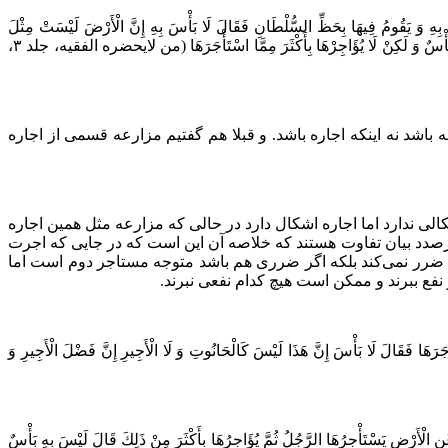
َا بِهِ وَ يَقُومُ فِيهَا بِحَظِّ السُّلْطَانِ فَقَالَ لَا بَأْسَ بِهِ إِنَّ الْأَرْضَ لَيْسَتْ مِثْلَ
الْأَجِيرِ وَ لَا مِثْلَ الْبَيْتِ إِنَّ فَضْلَ الْأَجِيرِ وَ الْبَيْتِ حَرَامٌ‌ وَ لَوْ أَنَّ رَجُلًا اسْتَأْجَرَ دَاراً بِعَشَرَةِ دَرَاهِمَ فَسَكَنَ ثُلُثَيْهَا وَ آجَرَ ثُلُثَهَا بِعَشَرَةِ دَرَاهِمَ لَمْ يَكُنْ بِهِ بَأْسٌ وَ لَكِنْ لَا يُؤَاجِرْهَا بِأَكْثَرَ مِمَّا اسْتَأْجَرَهَا‌ (من لایحضره الفقیه، جلد ۳،
باشد نه اینکه اجاره باشد. و قبلا هم گفتیم مزارعه قسمی از اجاره
ی ندارد اما اجاره اشکال دارد در حالی که مزارعه مثل همین اجاره
صدد بیان تفاوت هستند که خلاصه آن این است که در جایی که اجرت
 نمی‌کند بلکه اگر ضرری هم باشد متوجه مستاجر دوم است اما
ع ببرند و ممکن است هیچ کدام نفعی نبرند.
َرَهَا فَقَالَ لَا بَأْسَ إِنَّ هَذَا لَيْسَ كَالْحَانُوتِ وَ لَا الْأَجِيرِ إِنَّ فَضْلَ الْأَجِيرِ وَ
نِ الْأَرْضِ يَسْتَأْجِرُهَا الرَّجُلُ ثُمَّ يُؤَاجِرُهَا بِأَكْثَرَ مِنْ ذَلِكَ قَالَ لَيْسَ بِهِ بَأْسٌ