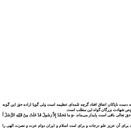
دست ناپاکان اتفاق افتاد گرچه ثلمه‌ای عظیمه است ولی گویا اراده حق این گونه
 خصوص شهادت بزرگان گواه این مطلب است.
پایدار می‌ماند «وَ ما مُحَمَّدٌ إِلاَّ رَسُولٌ قَدْ خَلَتْ مِنْ قَبْلِهِ الرُّسُلُ أَ
برای آن عزیز علو درجات و برای امت اسلام و ایران دوام عزت و نصرت الهی را