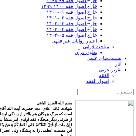
خارج اصول فقه ۹۹-۱۳۹۸
خارج اصول فقه ۱۴۰۰-۱۳۹۹
خارج اصول فقه ۰۱-۱۴۰۰
خارج اصول فقه ۰۲-۱۴۰۱
خارج اصول فقه ۰۳-۱۴۰۲
خارج اصول فقه ۰۴-۱۴۰۳
خارج اصول فقه ۰۵-۱۴۰۴
اعتبار روایات غیر فقهی
مباحث قرآنی
بطون قرآن
نشست‌های علمی
آثار
تقریر عربی
الفقه
اصول الفقه
بسم الله العزیز الباقي
شهادت قائد اعلای امت حضرت آیت الله آقای 
است که مرگ بزرگان هم بالاتر از زندگی ایش
از طرفی دیگر هیچگاه فقد اولیای امر منشأ تردید م
فَإِنْ ماتَ أَوْ قُتِلَ انْقَلَبْتُمْ عَلى‌ أَعْقابِكُمْ وَ مَنْ يَنْق
این مصیبت عظمی را به پیشگاه ولی عصر اما
خواستارم.