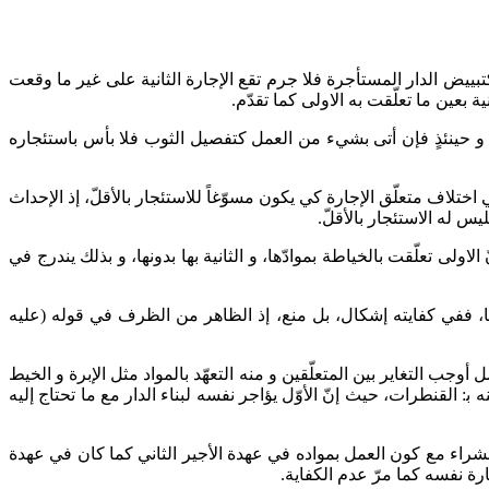
كتبييض الدار المستأجرة فلا جرم تقع الإجارة الثانية على غير ما وقعت
ية بعين ما تعلّقت به الاولى كما تقدّم.
ة، و حينئذٍ فإن أتى بشي‌ء من العمل كتفصيل الثوب فلا بأس باستئجاره
ختلاف متعلّق الإجارة كي يكون مسوّغاً للاستئجار بالأقلّ، إذ الإحداث
يس له الاستئجار بالأقلّ.
لى تعلّقت بالخياطة بموادّها، و الثانية بها بدونها، و بذلك يندرج في
ا، ففي كفايته إشكال، بل منع، إذ الظاهر من الظرف في قوله (عليه
أوجب التغاير بين المتعلّقين و منه التعهّد بالمواد مثل الإبرة و الخيط
 ب‍: القنطرات، حيث إنّ الأوّل يؤاجر نفسه لبناء الدار مع ما تحتاج إليه
لشراء مع كون العمل بمواده في عهدة الأجير الثاني كما كان في عهدة
رة نفسه كما مرّ عدم الكفاية.