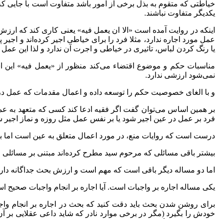
خیاطتی که متقوم به بذل برخی از امور باشد متفاوت است با جایی که
یکدیگر متفاوت نباشند.
اینکه در روایت آمده است «الا ان یعمل فیه» یعنی کاری کند که ارزش
عمل مورد اجاره ندارد، مثلا فرد را برای خیاطی اجیر کرده‌اند و اجی
یا رنگ کردن لباس، تاثیری در خیاطی و اجرت آن ندارد و لذا این عمل
مناسبات حکم و موضوع اقتضاء می‌کند منظور از «یعمل فیه» این 
نمی‌شود ارزشی ندارد.
و با الغای خصوصیت حکم را توسعه داده و اعمال مقدمات که عمل در
بر همین اساس می‌توان گفت اگر فقیه ادعا کند کسی که متعهد به عم
فرد بر عمل در عین اجیر شود یا بر نفس عمل مثل روزه و نماز اجیر ش
درست است که روایات منع، در مورد اعمال متعلق به عین است اما با ا
بیشتر باقی مسائلی که مرحوم سید مطرح کرده‌اند مبتنی بر مسائلی است
اما دو مساله دیگر باقی است که مهم است و ارزش بحث جداگانه دارد
یکی مساله اجاره بر واجبات است. آیا اجاره بر انجام واجبات صحی
برای روشن شدن بحث باید دقت کنید که بحث در اجاره بر انجام واجب
خودش را بگیرد (مگر در برخی موارد نادر که شاید داعی عقلایی بر آ