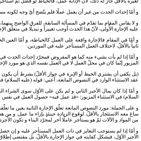
لغيره بالأقلّ جاز له ذلك، لأنّ الإذابة عمل، فالخيّاط لو فصّل ثمّ استأجر
و أمّا إحداث الحدث من غير أن يعمل عملًا فلم يتّضح أيّ وجه لكونه مسوّغ
و لا يقاس المقام بما تقدّم في المسألة السابقة، للفرق الواضح بينهما،
عليه الإجارة الأُولى، لأنّ هذا الحدث أوجب تغييراً و تبديلًا في متعلّق الإ
و أمّا في المقام فالإجارة واقعة على العمل كالخياطة، و أمّا العين ا
ثانياً بالأقلّ، لاختلاف العمل المستأجر عليه في الموردين.
و أمّا إذا لم يأت بشي‌ء منه كما هو المفروض فمجرّد إحداث الحدث في ال
المزبور إنّما كان في محلّ العمل لا في العمل نفسه الذي هو مورد الإجار
(بل يكفي أن يشتري الخيط أو الإبرة في جواز الأقلّ) بشرط أن يكون الشر
عقد الاستثناء الوارد في النصوص المانعة، أعني: قوله (عليه السلام) في
و أمّا إذا كان بمال الأجير الثاني و لم يكن على الأوّل سوى الشر
السلام) في الاستثناء المزبور: «قد عمل فيه» حصول العمل في نفس ما تعل
و على الجملة: مورد النصوص المانعة تعلّق الإجارة الثانية بعين ما تعلّق
ساغ معه الاستئجار بالأقلّ، لوقوع الزيادة حينئذٍ بإزاء ما عمل. و من هذا
من المواد و الآلات ثمّ هو يستأجر عاملًا آخر لمجرّد البناء و تكون الأُجرة
و أمّا إذا لم يستوجب التغاير في ذات العمل المستأجر عليه و إن حصل
الأجير الأوّل، فيشكل كفايته في جواز الإجارة بالأقلّ، بل مقتضى إطلاق