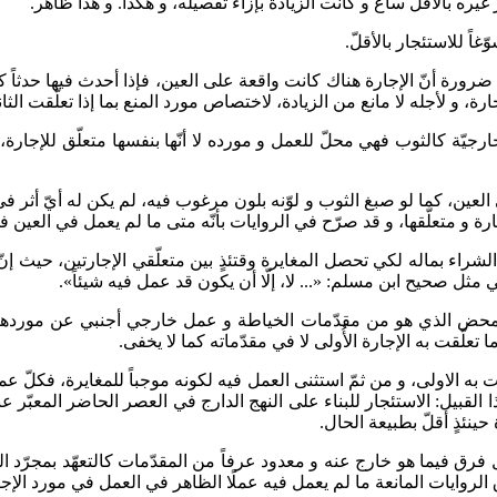
 غيره بالأقلّ ساغ و كانت الزيادة بإزاء تفصيله، و هكذا. و هذا ظاهر.
اً للاستئجار بالأقلّ.
 ضرورة أنّ الإجارة هناك كانت واقعة على العين، فإذا أحدث فيها حدثاً 
جارة، و لأجله لا مانع من الزيادة، لاختصاص مورد المنع بما إذا تعلّقت الثان
لخارجيّة كالثوب فهي محلّ للعمل و مورده لا أنّها بنفسها متعلّق للإجار
عين، كما لو صبغ الثوب و لوّنه بلون مرغوب فيه، لم يكن له أيّ أثر في ا
ة و متعلّقها، و قد صرّح في الروايات بأنّه متى ما لم يعمل في العين فل
اء بماله لكي تحصل المغايرة وقتئذٍ بين متعلّقي الإجارتين، حيث إنّ الاو
 مثل صحيح ابن مسلم: «... لا، إلّا أن يكون قد عمل فيه شيئاً».
اء المحض الذي هو من مقدّمات الخياطة و عمل خارجي أجنبي عن مورده
ّقت به الإجارة الأُولى‌ لا في مقدّماته كما لا يخفى.
ت به الاولى، و من ثمّ استثنى العمل فيه لكونه موجباً للمغايرة، فكلّ عمل 
 القبيل: الاستئجار للبناء على النهج الدارج في العصر الحاضر المعبّر عنه
 حينئذٍ أقلّ بطبيعة الحال.
 فرق فيما هو خارج عنه و معدود عرفاً من المقدّمات كالتعهّد بمجرّد ا
 الروايات المانعة ما لم يعمل فيه عملًا الظاهر في العمل في مورد الإجا