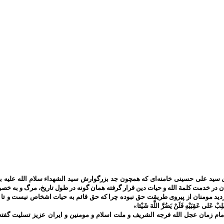
سید علی حسینی خامنه‌ای که همچون جد بزرگوارش سید الشهداء سلام الله علیه به 
ان در خدمت کلمة الله و حیات دین قرار گرفته همان گونه در طول تاریخ، مرگ و به
ومنان از پیروی طریقت حق نبوده چرا که حق قائم به حیات اشخاص نیست و تا حق تعالی باقی است 
َلِبْ عَلى‌ عَقِبَيْهِ فَلَنْ يَضُرَّ اللَّهَ شَيْئا»
م زمان عجل الله فرجه الشریف و ملت اسلام و مومنین و ایران عزیز تسلیت گفته 