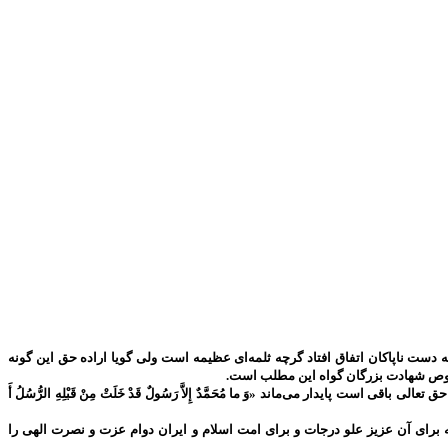
دست ناپاکان اتفاق افتاد گرچه ثلمه‌ای عظیمه است ولی گویا اراده حق این گونه
 خصوص شهادت بزرگان گواه این مطلب است.
پایدار می‌ماند «وَ ما مُحَمَّدٌ إِلاَّ رَسُولٌ قَدْ خَلَتْ مِنْ قَبْلِهِ الرُّسُلُ أَ
برای آن عزیز علو درجات و برای امت اسلام و ایران دوام عزت و نصرت الهی را