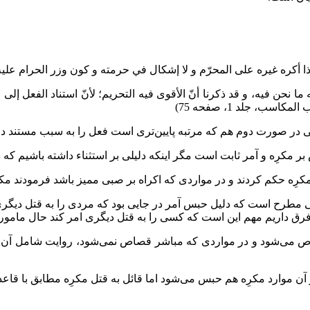
ا أكره غيره على المحرّم و لا إشكال في حرمته و كون وزر الحرام عليه،
له ما نحن فيه، و قد ذكرنا أنّ الأقوى فيه التحريم؛ لأنّ استناد الفعل 
سب، جلد 1، صفحه 75)
 حتی در صورت دوم هم که مرتبه پایین‌تری است فعل را به سبب مستند دا
 بر مکرِه و آمر ثابت است مگر اینکه دلیلی بر استثناء داشته باشیم که
کرِه حکم کردند و در مواردی که اکراه بر صبی ممیز باشد فرمودند م
لی مطرح است که دلیل حبس آمر در جایی بود که مردی را به قتل دیگری
ق داریم مهم این است که کسی را به قتل دیگری امر کند حال مامور مرد
ص می‌شود و در مواردی که مباشر قصاص نمی‌شود، روایت شامل آن مو
آن موارد مکرِه هم حبس می‌شود اما قائل به قتل مکرِه مطابق با قاع