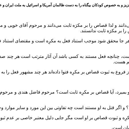
ز و به خصوص کودکان بیگناه را به دست ظالمان آمریکا و اسرائیل به ملت ایران و عز
دانند و لذا قصاص را بر مکرَه ثابت می‌دانند و مرحوم آقای خویی و م
ا بر مکرَه ثابت ندانستند.
ر جا محقق شود موجب استناد فعل به مکرِه است و مقتضای استناد ف
ست، چنانچه فعل مستند به کسی باشد آن آثار مترتب است هر چند صدور
هم هست.
روع به ثبوت قصاص بر مکرِه فتوا داده‌اند هر چند مشهور فعل را به م
تد و بمیرد، آیا قصاص بر مکرِه ثابت است؟ مرحوم فاضل هندی و مرحوم 
 و اگر قتل به او مستند است چه تفاوتی بین این مورد و سایر موارد وج
رِه و ثبوت قصاص بر او است مگر جایی دلیل معتبر خاصی بر عدم ثب
یان است.