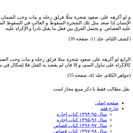
و لو أكرهه على صعود شجرة مثلًا فزلق رجله و مات وجب الضمان عل
الإنسان إذا صعد مثل تلك الشجرة السقوط و الغالب في السقوط الموت 
عليه القصاص. و يحتمل الفرق بين فعل ما يقتل نادراً و الإكراه عليه.
(کشف اللثام، جلد 11، صفحه 39)
الرابع لو أكرهه على صعود شجرة مثلا فزلق رجله و مات وجب‌ الضما
كالإكراه على تناول السم، و إلا فان لم يقصد به القتل فلا إشكال في س
(جواهر الکلام، جلد 42، صفحه 55)
نقل مطالب فقط با ذکر منبع مجاز است
صفحه اصلی
خارج فقه
سال ۹۵-۱۳۹۴ کتاب اجاره
سال ۹۶-۱۳۹۵ کتاب اجاره
سال ۹۷-۱۳۹۶ کتاب قصاص
سال ۹۸-۱۳۹۷ کتاب قصاص