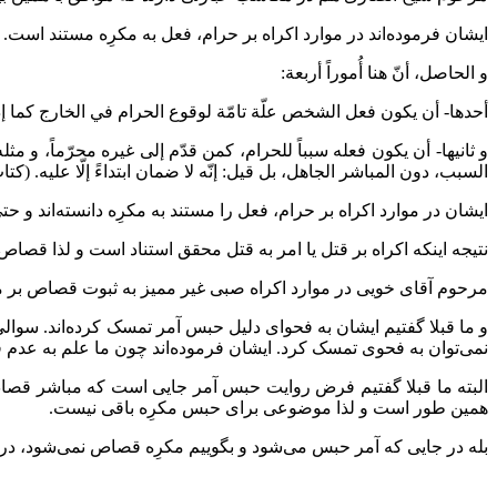
ایشان فرموده‌اند در موارد اکراه بر حرام، فعل به مکرِه مستند است.
و الحاصل، أنّ هنا أُموراً أربعة:
أحدها- أن يكون فعل الشخص علّة تامّة لوقوع الحرام في الخارج كما إذ
و ثانيها- أن يكون فعله سبباً للحرام، كمن قدّم إلى غيره محرّماً، و مث
السبب، دون المباشر الجاهل، بل قيل: إنّه لا ضمان ابتداءً إلّا عليه. (کتاب المکا
ایشان در موارد اکراه بر حرام، فعل را مستند به مکرِه دانسته‌اند و
نتیجه اینکه اکراه بر قتل یا امر به قتل محقق استناد است و لذا قصاص
مرحوم آقای خویی در موارد اکراه صبی غیر ممیز به ثبوت قصاص بر م
و ما قبلا گفتیم ایشان به فحوای دلیل حبس آمر تمسک کرده‌اند. سوا
نمی‌توان به فحوی تمسک کرد. ایشان فرموده‌اند چون ما علم به عدم فر
البته ما قبلا گفتیم فرض روایت حبس آمر جایی است که مباشر قصا
همین طور است و لذا موضوعی برای حبس مکرِه باقی نیست.
بله در جایی که آمر حبس می‌شود و بگوییم مکرِه قصاص نمی‌شود، در 