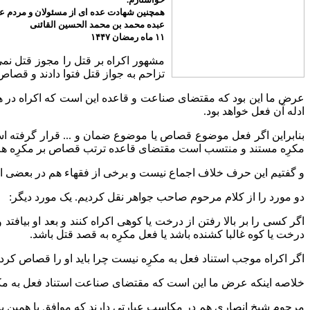
همچنین شهادت عده ای از مسئولان و مردم عزی
عبده محمد بن محمد الحسین القائنی
۱۱ ماه رمضان ۱۴۴۷
مشهور اکراه بر قتل را مجوز قتل نمی‌
تزاحم به جواز قتل فتوا دادند و قصاص ر
عرض ما این بود که مقتضای صناعت و قاعده این است که اکراه در ه
ادله آن فعل خواهد بود.
بنابراین اگر فعل موضوع قصاص یا موضوع ضمان و ... قرار گرفته ا
مکرِه مستند و منتسب است مقتضای قاعده ترتب قصاص بر مکرِه 
و گفتیم این حرف خلاف اجماع نیست و برخی از فقهاء هم در بعضی از ف
دو مورد را از کلام مرحوم صاحب جواهر نقل کردیم. یک مورد دیگر:
اگر کسی را بر بالا رفتن از درخت یا کوهی اکراه کنند و بعد او بیاف
درخت یا کوه غالبا کشنده باشد یا فعل مکرِه به قصد قتل باشد.
اگر اکراه موجب استناد فعل به مکرِه نیست چرا باید او را قصاص کرد؟
خلاصه اینکه عرض ما این است که مقتضای صناعت استناد فعل به مک
مرحوم شیخ انصاری هم در مکاسب عبارتی دارند که موافق با همین ب