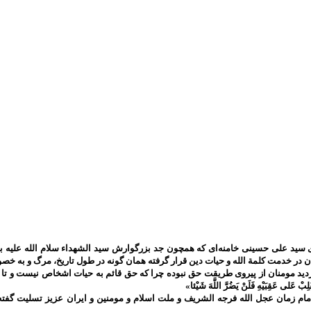
سید علی حسینی خامنه‌ای که همچون جد بزرگوارش سید الشهداء سلام الله علیه به 
ان در خدمت کلمة الله و حیات دین قرار گرفته همان گونه در طول تاریخ، مرگ و به
ومنان از پیروی طریقت حق نبوده چرا که حق قائم به حیات اشخاص نیست و تا حق تعالی باقی است 
َلِبْ عَلى‌ عَقِبَيْهِ فَلَنْ يَضُرَّ اللَّهَ شَيْئا»
م زمان عجل الله فرجه الشریف و ملت اسلام و مومنین و ایران عزیز تسلیت گفته 