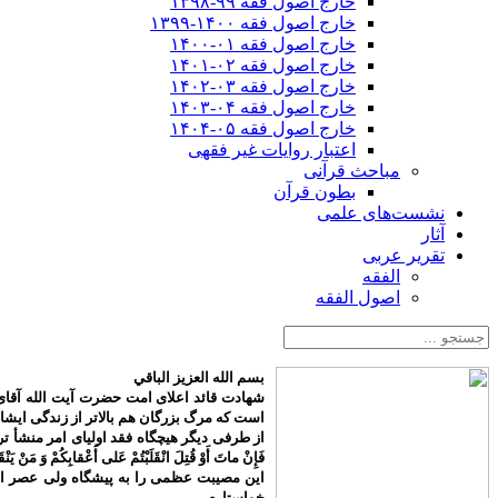
خارج اصول فقه ۹۹-۱۳۹۸
خارج اصول فقه ۱۴۰۰-۱۳۹۹
خارج اصول فقه ۰۱-۱۴۰۰
خارج اصول فقه ۰۲-۱۴۰۱
خارج اصول فقه ۰۳-۱۴۰۲
خارج اصول فقه ۰۴-۱۴۰۳
خارج اصول فقه ۰۵-۱۴۰۴
اعتبار روایات غیر فقهی
مباحث قرآنی
بطون قرآن
نشست‌های علمی
آثار
تقریر عربی
الفقه
اصول الفقه
بسم الله العزیز الباقي
شهادت قائد اعلای امت حضرت آیت الله آقای 
است که مرگ بزرگان هم بالاتر از زندگی ایش
از طرفی دیگر هیچگاه فقد اولیای امر منشأ تردید م
فَإِنْ ماتَ أَوْ قُتِلَ انْقَلَبْتُمْ عَلى‌ أَعْقابِكُمْ وَ مَنْ يَنْق
این مصیبت عظمی را به پیشگاه ولی عصر اما
خواستارم.