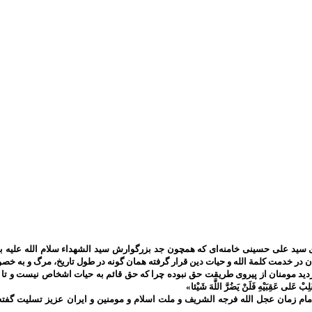
سید علی حسینی خامنه‌ای که همچون جد بزرگوارش سید الشهداء سلام الله علیه به 
ان در خدمت کلمة الله و حیات دین قرار گرفته همان گونه در طول تاریخ، مرگ و به
ومنان از پیروی طریقت حق نبوده چرا که حق قائم به حیات اشخاص نیست و تا حق تعالی باقی است 
َلِبْ عَلى‌ عَقِبَيْهِ فَلَنْ يَضُرَّ اللَّهَ شَيْئا»
م زمان عجل الله فرجه الشریف و ملت اسلام و مومنین و ایران عزیز تسلیت گفته 