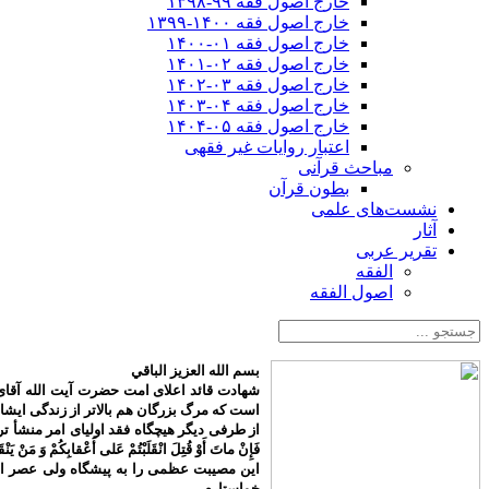
خارج اصول فقه ۹۹-۱۳۹۸
خارج اصول فقه ۱۴۰۰-۱۳۹۹
خارج اصول فقه ۰۱-۱۴۰۰
خارج اصول فقه ۰۲-۱۴۰۱
خارج اصول فقه ۰۳-۱۴۰۲
خارج اصول فقه ۰۴-۱۴۰۳
خارج اصول فقه ۰۵-۱۴۰۴
اعتبار روایات غیر فقهی
مباحث قرآنی
بطون قرآن
نشست‌های علمی
آثار
تقریر عربی
الفقه
اصول الفقه
بسم الله العزیز الباقي
شهادت قائد اعلای امت حضرت آیت الله آقای 
است که مرگ بزرگان هم بالاتر از زندگی ایش
از طرفی دیگر هیچگاه فقد اولیای امر منشأ تردید م
فَإِنْ ماتَ أَوْ قُتِلَ انْقَلَبْتُمْ عَلى‌ أَعْقابِكُمْ وَ مَنْ يَنْق
این مصیبت عظمی را به پیشگاه ولی عصر اما
خواستارم.