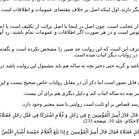
گر دارند. اول اینکه اصل بر خلاف مقتضای عمومات و اطلاقات است 
ز عجایب است. چون اصل در اینجا یا اصل برائت از تکلیف است یا اص
نفوس است و در هر صورت اگر اطلاقات و عمومات تمام باشند، رد آنه
ین حرف این است که این روایت حد صبی را مشخص نکرده است و نگفت
ر روایات دیگر اثبات شده است.
 و گرنه حتی دختر بچه نه ساله هم باید مشمول این روایت باشد در ح
قابل تصور است اما ذکر آن در مقابل روایات خاص صحیح نیست و این روا
 بچه ده ساله اثبات کند و دلیل دیگری هم برای آن نیست.
سد قصاص بر او ثابت است روایتی با سند معتبر وجود دارد.
 ع قَالَ قَالَ أَمِيرُ الْمُؤْمِنِينَ ع فِي رَجُلٍ وَ غُلَامٍ اشْتَرَكَا فِي قَتْلِ رَجُلٍ فَقَتَلَاهُ فَ
قَتَلَاهُ فَقَالَ قَالَ أَمِيرُ الْمُؤْمِنِينَ ع إِذَا بَلَغَ الْغُلَامُ خَمْسَةَ أَشْبَارٍ اقْتُصَّ مِن