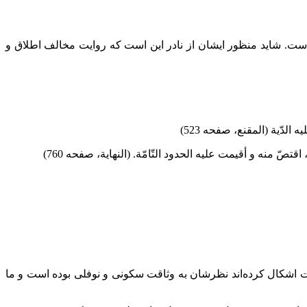
 است. شاید منظور ایشان از نادر این است که روایت مخالف اطلاق و
دّية (المقنع، صفحه 523)
صّ منه و أقيمت عليه الحدود التّامّة. (النهایة، صفحه 760)
اشکال کرده‌اند نظرشان به وثاقت سکونی و نوفلی بوده است و ما