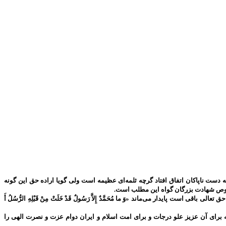
دست ناپاکان اتفاق افتاد گرچه ثلمه‌ای عظیمه است ولی گویا اراده حق این گونه
 خصوص شهادت بزرگان گواه این مطلب است.
پایدار می‌ماند «وَ ما مُحَمَّدٌ إِلاَّ رَسُولٌ قَدْ خَلَتْ مِنْ قَبْلِهِ الرُّسُلُ أَ
برای آن عزیز علو درجات و برای امت اسلام و ایران دوام عزت و نصرت الهی را