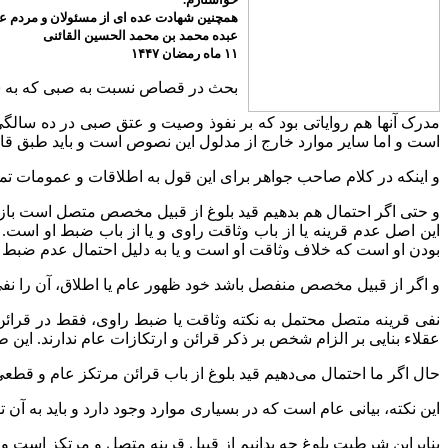
همچنین شهادت عده ای از مسئولان و مردم عزی
عبده محمد بن محمد الحسین القائنی
۱۱ ماه رمضان ۱۴۴۷
بحث در قصاص نسبت به صبی که به سن 
مدرک آنها هم روایاتی بود که بر نفوذ وصیت و عتق صبی در ده سالگی 
است و اما سایر موارد خارج از مدلول این نصوص است و باید طبق قاع
و اینکه در کلام صاحب جواهر برای این قول به اطلاقات و عموما
و حتی اگر احتمال هم بدهیم قید بلوغ از قبیل مخصص متصل است با
این اصل عدم قرینه یا از باب وثاقت راوی و یا از باب ضبط او است
بودن او است که خلاف وثاقت او است و یا به دلیل احتمال عدم ضبط 
و اگر از قبیل مخصص منفصل باشد خود ظهور عام یا اطلاق، آن را نفی
نفی قرینه متصل محتمل به نکته وثاقت یا ضبط راوی، فقط در قرائن شخ
عقلاء بنایی بر الزام شخص بر ذکر قرائن و ارتکازات عام ندارند. این 
حال اگر ما احتمال می‌دهیم قید بلوغ از باب قرائن مرتکز عام و قطعی
این نکته، بیانی عام است که در بسیاری موارد وجود دارد و باید به آن ت
بنابراین شرطیت بلوغ چه بدانیم از قبیل قرینه متصل و مرتکز است و 