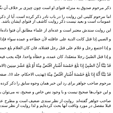
ذکر مرحوم صدوق به منزله فتوای او است چون چیزی بر خلاف آن نگف
اما مرحوم کلینی این روایت را در باب نادر ذکر کرده است. آیا از 
عمومات است و بعید نیست ذکر روایت کاشف از فتوای ایشان باشد.
این روایت سندش معتبر است و عده‌ای از علماء مطابق آن فتوا داده‌اند 
و الصبي إذا قتل كانت الدية على عاقلته لأن خطاءه و عمده سواء فإذا ب
و إذا اجتمع رجل و غلام على قتل رجل فقتلاه، فان كان الغلام بلغ خمسة أ
و إذا قتل الصّبيّ رجلا متعمّدا، كان عمده، و خطأه واحدا. فإنّه يجب فيه 
قَدْ بَيَّنَّا أَنَّ الصَّبِيَّ إِذَا بَلَغَ خَمْسَةَ أَشْبَارٍ اقْتُصَّ مِنْهُ أَوْ بَلَغَ عَشْرَ سِنِينَ (الاستبص
قَدْ بَيَّنَّا أَنَّهُ إِذَا بَلَغَ خَمْسَةَ أَشْبَارٍ اقْتُصَّ مِنْهُ‌ (تهذیب الاحکام، جلد 10، صفحه 243)
مرحوم صاحب جواهر برای رد این خبر همان وجوه سابق را ذکر کرده 
و این جواب‌ها صحیح نیست و با وجود نص خاص و صحیح، نه می‌توان ب
صاحب جواهر گفته‌اند روایت از نظر سندی ضعیف است و مطرح عند ا
قبلا مفصل در مورد وثاقت آنها بحث کرده‌ایم و لذا روایت از نظر سند