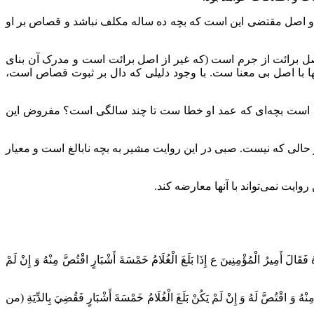
و اصل مقتضی این است که بچه ده ساله مکلف نباشد و قصاص بر او
ل برائت از جرم است (که غیر از اصل برائت است و مدرک آن بنای
ا با اصل بی معنا ست. با وجود دلیلی که دال بر ثبوت قصاص است،
ه است بچه‌ای که عمد او خطا ست تا چند سالگی است؟ مفروض این
الی که نیست. صبی در این روایت مشیر به بچه نابالغ است و معیار
یت نمی‌تواند با آنها معارضه کند.
قَالَ أَمِيرُ الْمُؤْمِنِينَ ع إِذَا بَلَغَ الْغُلَامُ خَمْسَةَ أَشْبَارٍ اقْتُصَّ مِنْهُ وَ إِنْ لَمْ
ْهُ وَ اقْتُصَّ لَهُ وَ إِنْ لَمْ يَكُنْ بَلَغَ الْغُلَامُ خَمْسَةَ أَشْبَارٍ فَقُضِيَ بِالدِّيَةِ‌ (من