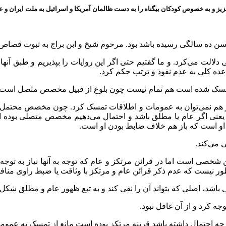
ز و به خصوص کودکان بیگناه را به دست ظالمان آمریکا و اسرائیل به ملت ایران و عز
ده سالگی رسیده باشد بود. مرحوم شیخ و ابن براج به ثبوت قصاص بر 
دلالت می‌کرد. و ما گفتیم حتی اگر این روایات را بپذیریم و طبق آنه
ده کلی به عدم نفوذ و ترتب حکم کرد.
ت تمسک شده است هم تمام نیست چون بلوغ از قبیل مخصص متصل است 
ز هم نمی‌توان به عمومات و اطلاقات تمسک کرد. چون مخصص محتمل ا
. یعنی اگر عام یا مطلق باشد و احتمال می‌دهیم مخصص متصلی بوده ا
او است که باز هم خلاف ضابط بودن او است.
 می‌کند.
صی است اما در قرائن مرتکز و عام که توجه به آنها نیاز به توجه و ت
طور نیست که عدم ذکر قرائن عام و مرتکز با وثاقت یا ضبط راوی منافات
 باشد، اصلی که بتواند آن را نفی کند و به تبع ظهور عام و مطلق شکل 
وجه کرد و از آن غافل نبود.
چه احتمال داشته باشد قرینه مرتکز بوده است مانع از تمسک به عموما