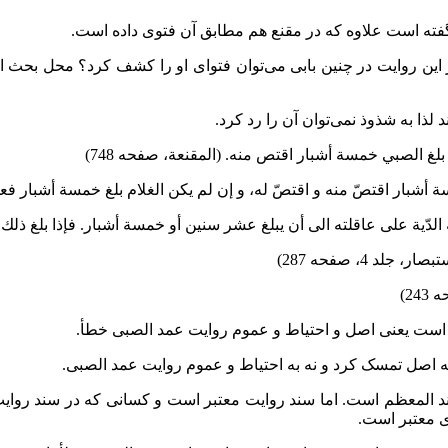
ته است علاوه که در مقنع هم مطابق آن فتوی داده است.
ذکر این روایت در چنین بابی می‌توان فتوای او را کشف کرد؟ محل بحث
لذا به شذوذ نمی‌توان آن را رد کرد.
لغ الصبي خمسة أشبار اقتص منه. (المقنعة، صفحه 748)
شبار اقتصّ منه و اقتصّ له، و إن لم يكن الغلام بلغ خمسة أشبار فعليه ال
الدّية على عاقلته الى أن يبلغ عشر سنين أو خمسة أشبار. فإذا بلغ ذلك، اقت
ار، جلد 4، صفحه 287)
است یعنی اصل و احتیاط و عموم روایت عمد الصبی خطأ.
ه اصل تمسک کرد و نه به احتیاط و عموم روایت عمد الصبی.
لمعظم است. اما سند روایت معتبر است و کسانی که در سند روایت 
ی معتبر است.