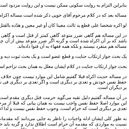
بنابراین التزام به روایت سکونی ممکن نیست و این روایت مردود است 
مساله بعد که در کلام مرحوم آقای خویی ذکر شده است مساله اکراه
لو اكره شخصا على قطع يد ثالث معينا كان أو غير معين و هدّده بالقت
در این مساله هم گاهی ضرر متوعد گاهی کمتر از قتل است و گاهی بر ق
باشد که بر آن اکراه شده است و گرنه اگر ضرر متوعد بیش از آن چیزی
مساله هم منفرد نیستند و بلکه همه فقهاء به آن فتوا داده‌اند.
یک بحث جواز ارتکاب جنایت و قطع عضو است و یک بحث ثبوت دیه و کسی
بحث جواز ارتکاب جنایت در کلام ایشان معلل به همان بحث تزاحم است 
در مساله حدیث اکراه قبلا گفتیم شامل این موارد نیست چون خلاف امت
حفظ نفس خودش و تعدی بر دیگری است و اگر تعدی بر دیگری فی نفس
بر دیگران است.
در آن مساله گفتیم دلیل تقیه می‌گوید حرمت قتل دیگری مقدم است و 
این موارد اصلا حفظ نفس واجب نیست به همان بیانی که قبلا از 
تعدی بر دیگری است که حرام است، وجوب حفظ نفس نیست و لذا اصلا 
به طور کلی ایشان ادله واجبات را ناظر به جایی می‌دانند که مقدم
نسبت به مواردی که مقدمه آن حرام است اطلاق ندارد و گرنه باید حفظ