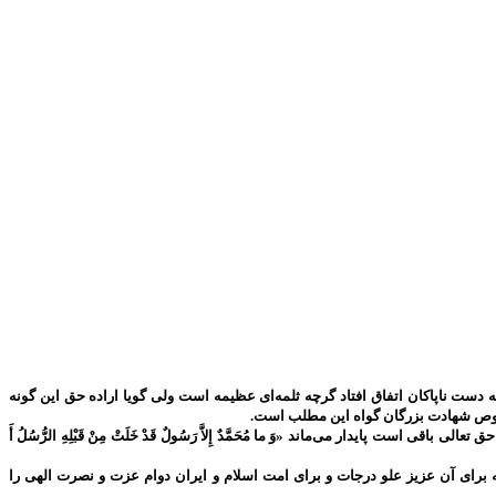
دست ناپاکان اتفاق افتاد گرچه ثلمه‌ای عظیمه است ولی گویا اراده حق این گونه
 خصوص شهادت بزرگان گواه این مطلب است.
پایدار می‌ماند «وَ ما مُحَمَّدٌ إِلاَّ رَسُولٌ قَدْ خَلَتْ مِنْ قَبْلِهِ الرُّسُلُ أَ
برای آن عزیز علو درجات و برای امت اسلام و ایران دوام عزت و نصرت الهی را