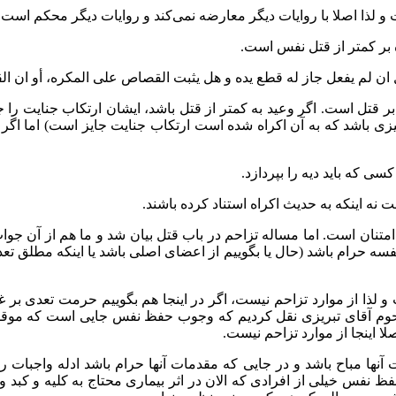
و لذا اصلا با روایات دیگر معارضه نمی‌کند و روایات دیگر محکم است.
 بر کمتر از قتل نفس است.
ل ان لم يفعل جاز له قطع يده و هل يثبت القصاص على المكره، أو ان ا
تل است. اگر وعید به کمتر از قتل باشد، ایشان ارتکاب جنایت را جایز 
 باشد که به آن اکراه شده است ارتکاب جنایت جایز است) اما اگر وعید
 که باید دیه را بپردازد.
نه اینکه به حدیث اکراه استناد کرده باشند.
نان است. اما مساله تزاحم در باب قتل بیان شد و ما هم از آن جواب د
ه حرام باشد (حال یا بگوییم از اعضای اصلی باشد یا اینکه مطلق ت
لذا از موارد تزاحم نیست، اگر در اینجا هم بگوییم حرمت تعدی بر غی
مرحوم آقای تبریزی نقل کردیم که وجوب حفظ نفس جایی است که مو
اینجا از موارد تزاحم نیست.
ات آنها مباح باشد و در جایی که مقدمات آنها حرام باشد ادله واجبا
 نفس خیلی از افرادی که الان در اثر بیماری محتاج به کلیه و کبد و