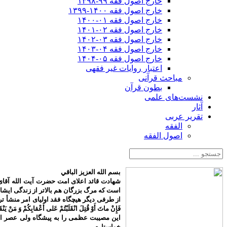
خارج اصول فقه ۹۹-۱۳۹۸
خارج اصول فقه ۱۴۰۰-۱۳۹۹
خارج اصول فقه ۰۱-۱۴۰۰
خارج اصول فقه ۰۲-۱۴۰۱
خارج اصول فقه ۰۳-۱۴۰۲
خارج اصول فقه ۰۴-۱۴۰۳
خارج اصول فقه ۰۵-۱۴۰۴
اعتبار روایات غیر فقهی
مباحث قرآنی
بطون قرآن
نشست‌های علمی
آثار
تقریر عربی
الفقه
اصول الفقه
بسم الله العزیز الباقي
شهادت قائد اعلای امت حضرت آیت الله آقای 
است که مرگ بزرگان هم بالاتر از زندگی ایش
از طرفی دیگر هیچگاه فقد اولیای امر منشأ تردید م
فَإِنْ ماتَ أَوْ قُتِلَ انْقَلَبْتُمْ عَلى‌ أَعْقابِكُمْ وَ مَنْ يَنْق
این مصیبت عظمی را به پیشگاه ولی عصر اما
خواستارم.