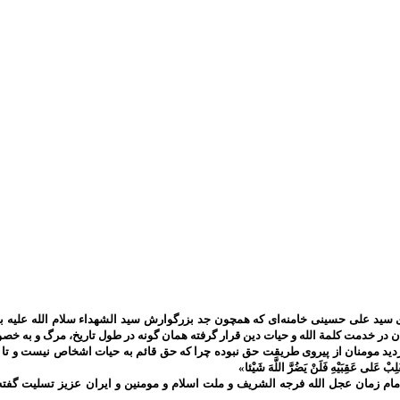
سید علی حسینی خامنه‌ای که همچون جد بزرگوارش سید الشهداء سلام الله علیه به 
ان در خدمت کلمة الله و حیات دین قرار گرفته همان گونه در طول تاریخ، مرگ و به
ومنان از پیروی طریقت حق نبوده چرا که حق قائم به حیات اشخاص نیست و تا حق تعالی باقی است 
َلِبْ عَلى‌ عَقِبَيْهِ فَلَنْ يَضُرَّ اللَّهَ شَيْئا»
م زمان عجل الله فرجه الشریف و ملت اسلام و مومنین و ایران عزیز تسلیت گفته 