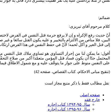
نفس از مثلا برداشتن کلیه یک نفر اهمیت بیشتری دارد قائل به جوار 
ضمائم:
کلام مرحوم آقای تبریزی:
أنّ حديث رفع الإكراه و إن لا يرفع حرمة‌ قتل النفس في الفرض لاختص
البين، فلا مناص من الالتزام بالتخيير و عليه يكون القتل سائغا و غير
إلى قتل الغير و أكل لحمه؛ لأنّ في حفظ النفس في هذا الفرض ارتكاب
أقول: ما يمكن لنا من إحراز التساوي هو تساوي ملاك قتل النفس مع 
المحتمل جدّا أن يكون فساد قتل المؤمن متعمّدا أكبر من صلاح التحفّظ 
على النفس منوط على جواز ما يتوقّف عليه و مع شمول الاطلاق فيما د
(تنقیح مبانی الاحکام، کتاب القصاص، صفحه 42)
نقل مطالب فقط با ذکر منبع مجاز است
صفحه اصلی
خارج فقه
سال ۹۵-۱۳۹۴ کتاب اجاره
سال ۹۶-۱۳۹۵ کتاب اجاره