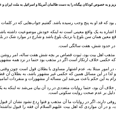
ز و به خصوص کودکان بیگناه را به دست ظالمان آمریکا و اسرائیل به ملت ایران و عز
بود که قد او به پنج وجب رسیده باشد. گفتیم جواب‌هایی که در کلما
حتما اشاره به یک واقع معینی است نه اینکه خودش موضوعیت داشته ب
ین همان سن بلوغ یا نزدیک بلوغ باشد و شارع در موارد شک در بلوغ، ا
ب، در حدود شش، هفت سالگی است.
ق مذهب اهل بیت بود، ثبوت قصاص بر بچه‌ شش هفت ساله، امر روشن و
ه حکمی خلاف ارتکاز است اگر در مذهب بود حتما در نزد همه مشهور 
که در امور مبتلا به، عدم اشتهار مساوی با بطلان قول است چون وق
 لذا در این مسائل همین که حکمی غیر مشهور باشد، به بطلان آن ق
التزام به این حکم باعث می‌شد این مساله از مشهورات و منفردات امامی
خلاف آن بود، حتما روایات متعددی در رد آن بیان می‌شد نه اینکه به 
ات، دلیل بر عدم صحت روایت سکونی است.
وفی دارند، اگر در روایات ما آن مذهب و فتوا ردع نشود نشان از قب
و در آن مواردی که اهل بیت علیهم السلام آن فقه را قبول نداشته‌ا