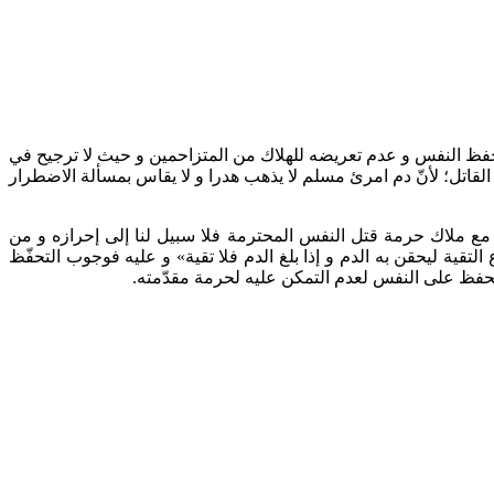
ب حفظ النفس و عدم تعريضه للهلاك من المتزاحمين و حيث لا ترجيح في
 القاتل؛ لأنّ دم امرئ مسلم لا يذهب هدرا و لا يقاس بمسألة الاضطرار
 مع ملاك حرمة قتل النفس المحترمة فلا سبيل لنا إلى إحرازه و من
لتقية ليحقن به الدم و إذا بلغ الدم فلا تقية» و عليه فوجوب التحفّظ
تحفظ على النفس لعدم التمكن عليه لحرمة مقدّمته.