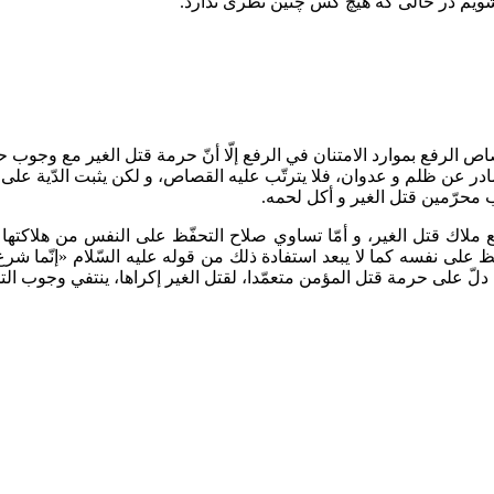
بشویم در حالی که هیچ کس چنین نظری ندارد.
اص الرفع بموارد الامتنان في الرفع إلّا أنّ حرمة قتل الغير مع وجو
 صادر عن ظلم و عدوان، فلا يترتّب عليه القصاص، و لكن يثبت الدّية على
 محرّمين قتل الغير و أكل لحمه.
ملاك قتل الغير، و أمّا تساوي صلاح التحفّظ على النفس من هلاكتها
على نفسه كما لا يبعد استفادة ذلك من قوله عليه السّلام «إنّما شرع ا
لّ على حرمة قتل المؤمن متعمّدا، لقتل الغير إكراها، ينتفي وجوب ال