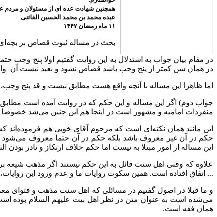
همچنین شهادت عده ای از مسئولان و مردم عزی
عبده محمد بن محمد الحسین القائنی
۱۱ ماه رمضان ۱۴۴۷
بحث در مساله ثبوت قصاص بر بچه‌ای 
در مقام بیان جواب به استدلال به این روایت گفتیم اولا پنج وجب 
در همان سن کمتر از پنج وجب باشد قصاص نشود و بعید نیست آن واقع مع
اما ظاهرا این مساله با آنچه واقع هست مطابق نیست و قد پنج وج
جواب دوم) اگر این مساله و این حکم که در روایت آمده است مطاب
منفردات امامیه و مشهور است در اینجا هم این چنین می‌شد خصوصا ک
این مانند همان نکته‌ای است که مرحوم آقای خویی هم فرموده‌اند 
حکم در آن غیر معروف باشد بلکه حکم در آن حتما معروف می‌شود و
این مساله از امور مبتلا به نیست اما حکم خلاف ارتکاز و نادر بودن 
علاوه که وقتی اهل سنت قائل به این حکم نیستند اگر مذهب شیعه بر 
... اتفاق افتاده است. همین سکوت روایات ما و عدم ورود این روای
و ما قبلا در اصول گفتیم در مسائلی که اهل سنت مذهب و فتوای معر
می‌شده است به عنوان متن در نظر اهل بیت علیهم السلام بوده است، 
همان فقه است.