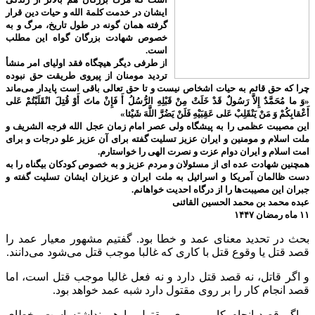
ایشان در خدمت کلمة الله و حیات دین قرار
گرفته همان گونه در طول تاریخ، مرگ و به
خصوص شهادت بزرگان گواه این مطلب
است.
از طرفی دیگر هیچگاه فقد اولیای امر منشأ
تردید مومنان از پیروی طریقت حق نبوده
چرا که حق قائم به حیات اشخاص نیست و تا حق تعالی باقی است پایدار می‌ماند
«وَ ما مُحَمَّدٌ إِلاَّ رَسُولٌ قَدْ خَلَتْ مِنْ قَبْلِهِ الرُّسُلُ أَ فَإِنْ ماتَ أَوْ قُتِلَ انْقَلَبْتُمْ عَلى‌
أَعْقابِكُمْ وَ مَنْ يَنْقَلِبْ عَلى‌ عَقِبَيْهِ فَلَنْ يَضُرَّ اللَّهَ شَيْئا»
این مصیبت عظمی را به پیشگاه ولی عصر امام زمان عجل الله فرجه الشریف و
ملت اسلام و مومنین و ایران عزیز تسلیت گفته برای آن عزیز علو درجات و برای
امت اسلام و ایران دوام عزت و نصرت الهی را خواستارم.
همچنین شهادت عده ای از مسئولان و مردم عزیز و به خصوص کودکان بیگناه را به
دست ظالمان آمریکا و اسرائیل به ملت ایران و عزیزان ایشان تسلیت گفته و
جبران این مصیبت‌ها را از درگاه احدیت خواهانم.
عبده محمد بن محمد الحسین القائنی
۱۱ ماه رمضان ۱۴۴۷
بحث در تحدید معنای عمد و خطا بود. گفتیم مشهور معیار عمد را
قصد قتل یا وقوع قتل با کاری که غالبا موجب قتل می‌شود می‌دانند.
و اگر قاتل، نه قصد قتل دارد و نه فعل غالبا موجب قتل است، اما
قصد انجام کار را بر روی مقتول دارد شبه عمد خواهد بود.
و اگر قصد انجام کار بر روی مقتول را هم نداشته است، خطای