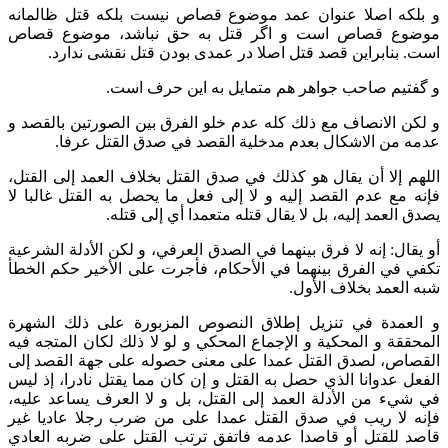
و بلکه اصلا عنوان عمد موضوع قصاص نیست بلکه قتل ظالمانه
موضوع قصاص است و اگر قتل به حق نباشد، موضوع قصاص
است. بنابراین قصد قتل اصلا در عمدی بودن قتل نقشی ندارد.
و گفتیم صاحب جواهر هم متمایل به این حرف است.
و لكن الانصاف مع ذلك كله عدم خلو الفرق بين الصورتين بالقصد و
عدمه من الاشكال بعدم مدخلية القصد في صدق القتل عرفا.
اللهم إلا أن يقال هو كذلك في صدق القتل بخلاف العمد إلى القتل،
فإنه مع عدم القصد إليه و لا إلى فعل ما يحصل به القتل غالبا لا
يصدق العمد إليه، بل لا يقال قتله متعمدا أي إلى قتله.
أو يقال: إنه لا فرق بينهما في الصدق العرفي، و لكن الأدلة الشرعية
تكفي في الفرق بينهما في الأحكام، فأجرت على الأخير حكم الخطأ
شبه العمد بخلاف الأول.
و العمدة في تنزيل إطلاق النصوص المزبورة على ذلك الشهرة
المحققة و المحكية و الإجماع المحكي و لو لا ذلك لكان المتجه فيه
القصاص، لصدق القتل عمدا على معنى حصوله على جهة القصد إلى
الفعل عدوانا الذي حصل‌ به القتل و إن كان مما يقتل نادرا، إذ ليس
في شي‌ء من الأدلة العمد إلى القتل، بل و لا العرف يساعد عليه،
فإنه لا ريب في صدق القتل عمدا على من ضرب رجلا عاديا غير
قاصد للقتل أو قاصدا عدمه فاتفق ترتب القتل على ضربه العادي