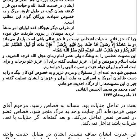
ایشان در خدمت کلمة الله و حیات دین قرار
گرفته همان گونه در طول تاریخ، مرگ و به
خصوص شهادت بزرگان گواه این مطلب
است.
از طرفی دیگر هیچگاه فقد اولیای امر منشأ
تردید مومنان از پیروی طریقت حق نبوده
چرا که حق قائم به حیات اشخاص نیست و تا حق تعالی باقی است پایدار می‌ماند
«وَ ما مُحَمَّدٌ إِلاَّ رَسُولٌ قَدْ خَلَتْ مِنْ قَبْلِهِ الرُّسُلُ أَ فَإِنْ ماتَ أَوْ قُتِلَ انْقَلَبْتُمْ عَلى‌
أَعْقابِكُمْ وَ مَنْ يَنْقَلِبْ عَلى‌ عَقِبَيْهِ فَلَنْ يَضُرَّ اللَّهَ شَيْئا»
این مصیبت عظمی را به پیشگاه ولی عصر امام زمان عجل الله فرجه الشریف و
ملت اسلام و مومنین و ایران عزیز تسلیت گفته برای آن عزیز علو درجات و برای
امت اسلام و ایران دوام عزت و نصرت الهی را خواستارم.
همچنین شهادت عده ای از مسئولان و مردم عزیز و به خصوص کودکان بیگناه را به
دست ظالمان آمریکا و اسرائیل به ملت ایران و عزیزان ایشان تسلیت گفته و
جبران این مصیبت‌ها را از درگاه احدیت خواهانم.
عبده محمد بن محمد الحسین القائنی
۱۱ ماه رمضان ۱۴۴۷
بحث در تداخل جنایات بود. مساله به قصاص رسید. مرحوم آقای
خویی فرموده‌اند اگر جنایت واحد به مرگ منجر شود، قصاص عضو
در قصاص نفس تداخل می‌کند. و بعد گفته‌اند اگر جنایات با تعدد
ضربات باشد تداخل نمی‌کند.
این عبارت ایشان صاف نیست. ایشان در مقابل جنایت واحد،