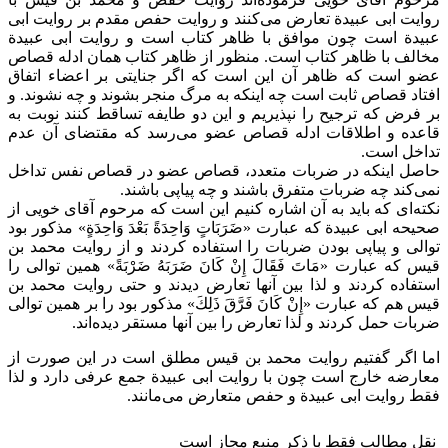
روایت ابی عبیدة تعارض می‌کنند و روایت حفص مقدم بر روایت ابی
عبیدة است چون موافق با ظاهر کتاب است و روایت ابی عبیدة
مخالف با ظاهر کتاب است. منظور از ظاهر کتاب همان ادله قصاص
عضو است که ظاهر آن این است که اگر جنایتی بر اعضاء اتفاق
افتاد قصاص ثابت است چه اینکه به مرگ منجر بشوند و چه نشوند. و
بر فرض که ترجیح را نپذیریم و این دو طایفه تساقط کنند نوبت به
قاعده و اطلاقات ادله قصاص عضو می‌رسد که مقتضای آن عدم
تداخل است.
حاصل اینکه در ضربات متعدد، قصاص عضو در قصاص نفس تداخل
نمی‌کند چه ضربات متفرق باشند و چه پیاپی باشند.
نکته‌ای که باید به آن اشاره کنیم این است که مرحوم آقای خویی از
صحیحه ابی عبیدة که عبارت «ضَرَبَاتٍ وَاحِدَةً بَعْدَ وَاحِدَةٍ» مذکور بود
توالی و پیاپی بودن ضربات را استفاده کردند و از روایت محمد بن
قیس که عبارت «مَاتَ فَقَالَ إِنْ كَانَ ضَرَبَهُ ضَرْبَةً» همین توالی را
استفاده کردند و لذا بین آنها تعارض دیدند و حتی روایت محمد بن
قیس هم که عبارت «إِنْ كَانَ فَرَّقَ ذَلِكَ» مذکور بود را بر همین توالی
ضربات حمل کردند و لذا تعارض را بین آنها مستقر دیده‌اند.
اما اگر گفتیم روایت محمد بن قیس مطلق است در این صورت از
معارضه خارج است چون با روایت ابی عبیدة جمع عرفی دارد و لذا
فقط روایت ابی عبیدة و حفص متعارض می‌مانند.
نقل مطالب فقط با ذکر منبع مجاز است