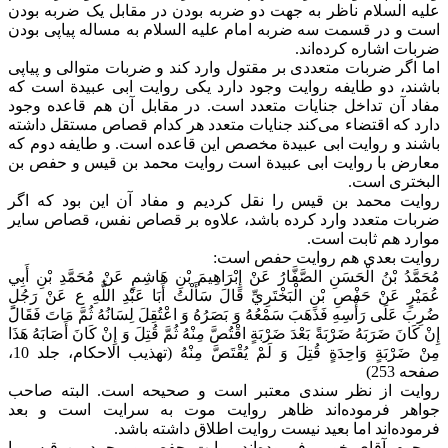
علیه السلام ناظر به جهت دو ضربه بودن در مقابل یک ضربه بودن
است و در قسمت سه ضربه‌ امام علیه السلام به مساله پیاپی بودن
ضربات اشاره کرده‌اند.
اما اگر ضربات متعددی بر مقتول وارد کند و ضربات متوالی و پیاپی
باشند، دو طایفه روایت وجود دارد یکی روایت ابی عبیدة است که
مفاد آن تداخل جنایات متعدد است. در مقابل آن هم قاعده وجود
دارد که اقتضاء می‌کند جنایات متعدد هر کدام قصاص مستقل داشته
باشند و روایت ابی عبیدة مخصص این قاعده است. و طایفه دوم که
معارض با روایت ابی عبیدة است روایت محمد بن قیس و حفص بن
البختری است.
روایت محمد بن قیس را نقل کردیم و مفاد آن این بود که اگر
ضربات متعدد وارد کرده باشد، علاوه بر قصاص نفس، قصاص سایر
موارد هم ثابت است.
روایت بعدی هم روایت حفص است:
مُحَمَّدُ بْنُ الْحَسَنِ الصَّفَّارُ عَنْ إِبْرَاهِيمَ بْنِ هَاشِمٍ عَنْ مُحَمَّدِ بْنِ أَبِي
عُمَيْرٍ عَنْ حَفْصِ بْنِ الْبَخْتَرِيِّ قَالَ سَأَلْتُ أَبَا عَبْدِ اللَّهِ ع عَنْ رَجُلٍ
ضُرِبَ عَلَى رَأْسِهِ فَذَهَبَ سَمْعُهُ وَ بَصَرُهُ وَ اعْتُقِلَ لِسَانُهُ ثُمَّ مَاتَ فَقَالَ
إِنْ كَانَ ضَرَبَهُ ضَرْبَةً بَعْدَ ضَرْبَةٍ اقْتُصَّ مِنْهُ ثُمَّ قُتِلَ وَ إِنْ كَانَ أَصَابَهُ هَذَا
مِنْ ضَرْبَةٍ وَاحِدَةٍ قُتِلَ وَ لَمْ يُقْتَصَّ مِنْهُ‌ (تهذیب الاحکام، جلد 10،
صفحه 253)
روایت از نظر سندی معتبر است و صحیحه است. البته صاحب
جواهر فرموده‌اند ظاهر روایت موت به سرایت است و بعد
فرموده‌اند اما بعید نیست روایت اطلاق داشته باشد.
مرحوم آقای خویی فرموده‌اند روایت حفص و محمد بن قیس با