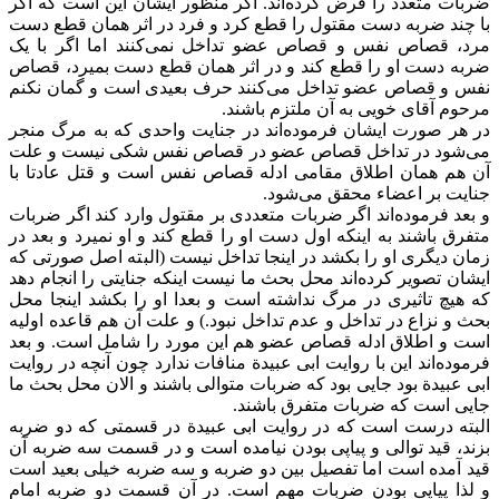
ضربات متعدد را فرض کرده‌اند. اگر منظور ایشان این است که اگر
با چند ضربه دست مقتول را قطع کرد و فرد در اثر همان قطع دست
مرد، قصاص نفس و قصاص عضو تداخل نمی‌کنند اما اگر با یک
ضربه دست او را قطع کند و در اثر همان قطع دست بمیرد، قصاص
نفس و قصاص عضو تداخل می‌کنند حرف بعیدی است و گمان نکنم
مرحوم آقای خویی به آن ملتزم باشند.
در هر صورت ایشان فرموده‌اند در جنایت واحدی که به مرگ منجر
می‌شود در تداخل قصاص عضو در قصاص نفس شکی نیست و علت
آن هم همان اطلاق مقامی ادله قصاص نفس است و قتل عادتا با
جنایت بر اعضاء محقق می‌شود.
و بعد فرموده‌اند اگر ضربات متعددی بر مقتول وارد کند اگر ضربات
متفرق باشند به اینکه اول دست او را قطع کند و او نمیرد و بعد در
زمان دیگری او را بکشد در اینجا تداخل نیست (البته اصل صورتی که
ایشان تصویر کرده‌اند محل بحث ما نیست اینکه جنایتی را انجام دهد
که هیچ تاثیری در مرگ نداشته است و بعدا او را بکشد اینجا محل
بحث و نزاع در تداخل و عدم تداخل نبود.) و علت آن هم قاعده اولیه
است و اطلاق ادله قصاص عضو هم این مورد را شامل است. و بعد
فرموده‌اند این با روایت ابی عبیدة منافات ندارد چون آنچه در روایت
ابی عبیدة بود جایی بود که ضربات متوالی باشند و الان محل بحث ما
جایی است که ضربات متفرق باشند.
البته درست است که در روایت ابی عبیدة در قسمتی که دو ضربه
بزند، قید توالی و پیاپی بودن نیامده است و در قسمت سه ضربه آن
قید آمده است اما تفصیل بین دو ضربه و سه ضربه خیلی بعید است
و لذا پیاپی بودن ضربات مهم است. در آن قسمت دو ضربه امام