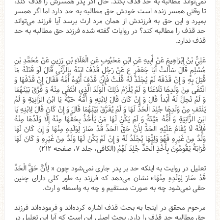
نمی‌تواند مطالبه به حد قذف بکند. حال اگر پدر همسرش را قذف کند،
تا وقتی همسر زنده است خودش حق مطالبه به حد دارد اما اگر همسر
بمیرد و این حق به فرزندش از همان مرد ارث برسد آیا فرزند می‌تواند
حد قذف را مطالبه کند؟ در روایات گفته‌ شده فرزند حق مطالبه به حد
قذف ندارد.
عَلِيُّ بْنُ إِبْرَاهِيمَ عَنْ أَبِيهِ عَنِ ابْنِ مَحْبُوبٍ عَنِ الْعَلَاءِ بْنِ رَزِينٍ عَنْ مُحَمَّدِ بْنِ‌
مُسْلِمٍ قَالَ سَأَلْتُ أَبَا جَعْفَرٍ ع عَنْ رَجُلٍ قَذَفَ ابْنَهُ بِالزِّنَى قَالَ لَوْ قَتَلَهُ مَا
قُتِلَ بِهِ وَ إِنْ قَذَفَهُ لَمْ يُجْلَدْ لَهُ قُلْتُ فَإِنْ قَذَفَ أَبُوهُ أُمَّهُ فَقَالَ إِنْ قَذَفَهَا وَ
انْتَفَى مِنْ وَلَدِهَا تَلَاعَنَا وَ لَمْ يُلْزَمْ ذَلِكَ الْوَلَدَ الَّذِي انْتَفَى مِنْهُ وَ فُرِّقَ بَيْنَهُمَا
وَ لَمْ تَحِلَّ لَهُ أَبَداً قَالَ وَ إِنْ كَانَ قَالَ لِابْنِهِ وَ أُمُّهُ حَيَّةٌ يَا ابْنَ الزَّانِيَةِ وَ لَمْ
يَنْتَفِ مِنْ وَلَدِهَا جُلِدَ الْحَدَّ لَهَا وَ لَمْ يُفَرَّقْ بَيْنَهُمَا قَالَ وَ إِنْ كَانَ قَالَ لِابْنِهِ يَا
ابْنَ الزَّانِيَةِ وَ أُمُّهُ مَيِّتَةٌ وَ لَمْ يَكُنْ لَهَا مَنْ يَأْخُذُ بِحَقِّهَا مِنْهُ إِلَّا وَلَدُهَا مِنْهُ
فَإِنَّهُ لَا يُقَامُ عَلَيْهِ الْحَدُّ لِأَنَّ حَقَّ الْحَدِّ قَدْ صَارَ لِوَلَدِهِ مِنْهَا وَ إِنْ كَانَ لَهَا
وَلَدٌ مِنْ غَيْرِهِ فَهُوَ وَلِيُّهَا يُجْلَدُ لَهُ وَ إِنْ لَمْ يَكُنْ لَهَا وَلَدٌ مِنْ غَيْرِهِ وَ كَانَ لَهَا
قَرَابَةٌ يَقُومُونَ بِأَخْذِ الْحَدِّ جُلِدَ لَهُمْ‌ (الکافی، جلد ۷، صفحه ۲۱۲)
تعلیل در روایت به اینکه حد بر پدر جاری نمی‌شود چون « لِأَنَّ حَقَّ الْحَدِّ
قَدْ صَارَ لِوَلَدِهِ مِنْهَا» نشان می‌دهد که فرزند به طور کلی دارای چنین
حقی نمی‌شود چه به صورت مستقیم و چه به واسطه و ارث.
مرحوم محقق در اینجا به بحث قذف اشاره کرده‌اند و فرموده‌اند فرزند
حق مطالبه حد قذف را دارد. بحث اصلی این است که آیا این تعلیل در