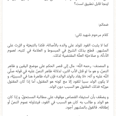
اینجا قابل تطبیق است؟
ضمائم:
کلام مرحوم شهید ثانی:
كما لا يثبت القود للولد على والده بالأصالة، فكذا بالتبعيّة و الإرث على
المشهور. قطع بذلك الشيخ في المبسوط و العلامة في كتبه، لعموم
الأدلّة، و صلاحيّة العلّة المقتضية لذلك.
و المصنف- رحمه اللّه- مال إلى قصر الحكم على موضع اليقين و ظاهر‌
النصّ، و هو ما لو قتل الأب الابن، لدلالة ظاهر النصّ عليه في قوله صلّى
اللّه عليه و آله: «لا يقاد بالولد الوالد» فإن الباء ظاهرة هنا في السببيّة، و
لا يكون الولد سببا للقود إلا مع كونه هو المقتول، أما إذا كان المقتول
مورّثه فذلك المقتول هو السبب دون الولد.
و يضعّف بأن استيفاء القصاص موقوف على مطالبة المستحقّ، و إذا كان
هو الولد و طالب به كان هو السبب في القود، فيتناوله عموم النصّ أو
إطلاقه. فالقول بالمشهور أجود.