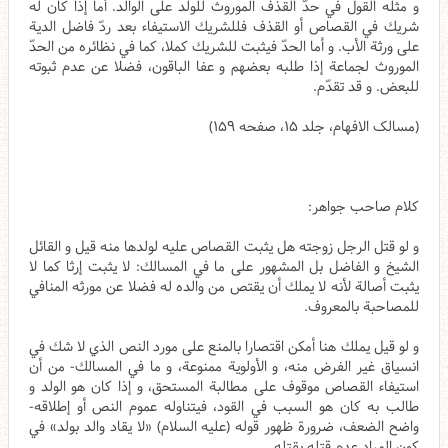
و مثله القول في حدّ القذف الموروث للولد على الوالد. أما إذا كان له
شريك في القصاص أو القذف فللشريك الاستيفاء بعد ردّ فاضل الدية
على ورثة الأب. و أما الحدّ فيثبت للشريك كملا، كما في نظائره من الحدّ
الموروث لجماعة إذا طلبه بعضهم و عفا الباقون، فضلا عن عدم ثبوته
للبعض. و قد تقدّم.
(مسالک الافهام، جلد ۱۵، صفحه ۱۵۹)
کلام صاحب جواهر:
و لو قتل الرجل زوجته هل يثبت القصاص عليه لولدها منه قيل و القائل
الشيخ و الفاضل بل المشهور على ما في المسالك: لا يثبت إرثا كما لا
يثبت أصالة لأنه لا يملك أن يقتص من والده له فضلا عن مورثه المنافي
للمصاحبة بالمعروف.
و لو قيل يملك هنا أمكن اقتصارا بالمنع على مورد النص الذي لا شك في
انسياق غير الفرض منه، و الأولوية ممنوعة، و ما في المسالك- من أن
استيفاء القصاص موقوف على مطالبة المستحق، و إذا كان هو الولد و
طالب به كان هو السبب في القود، فيتناوله عموم النص أو إطلاقه-
واضح الضعف، ضرورة ظهور‌ قوله (عليه السلام) «لا يقاد والد بولد»‌ في
كون المراد عدم قتله بقتله.