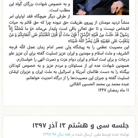
و به خصوص شهادت بزرگان گواه این
مطلب است.
از طرفی دیگر هیچگاه فقد اولیای امر
منشأ تردید مومنان از پیروی طریقت حق نبوده چرا که حق قائم به حیات
اشخاص نیست و تا حق تعالی باقی است پایدار می‌ماند «وَ ما مُحَمَّدٌ إِلاَّ
رَسُولٌ قَدْ خَلَتْ مِنْ قَبْلِهِ الرُّسُلُ أَ فَإِنْ ماتَ أَوْ قُتِلَ انْقَلَبْتُمْ عَلى‌ أَعْقابِكُمْ وَ مَنْ
يَنْقَلِبْ عَلى‌ عَقِبَيْهِ فَلَنْ يَضُرَّ اللَّهَ شَيْئا»
این مصیبت عظمی را به پیشگاه ولی عصر امام زمان عجل الله فرجه
الشریف و ملت اسلام و مومنین و ایران عزیز تسلیت گفته برای آن عزیز علو
درجات و برای امت اسلام و ایران دوام عزت و نصرت الهی را خواستارم.
همچنین شهادت عده ای از مسئولان و مردم عزیز و به خصوص کودکان
بیگناه را به دست ظالمان آمریکا و اسرائیل به ملت ایران و عزیزان ایشان
تسلیت گفته و جبران این مصیبت‌ها را از درگاه احدیت خواهانم.
عبده محمد بن محمد الحسین القائنی
۱۱ ماه رمضان ۱۴۴۷
جلسه سی و هشتم ۱۳ آذر ۱۳۹۷
نوشته شده توسط مقرر. ارسال شده در
فقه سال ۹۸-۱۳۹۷