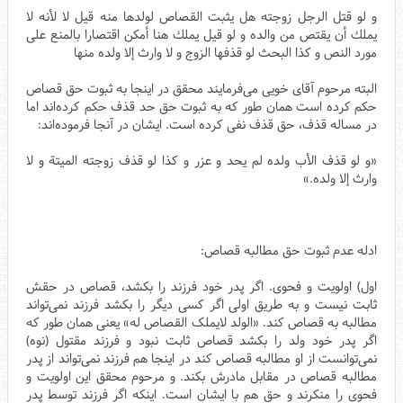
و لو قتل الرجل زوجته هل يثبت القصاص لولدها منه قيل لا لأنه لا
يملك‌ أن يقتص من والده و لو قيل يملك هنا أمكن اقتصارا بالمنع على
مورد النص و كذا البحث لو قذفها الزوج و لا وارث إلا ولده منها
البته مرحوم آقای خویی می‌فرمایند محقق در اینجا به ثبوت حق قصاص
حکم کرده است همان طور که به ثبوت حق حد قذف حکم کرده‌اند اما
در مساله قذف، حق قذف نفی کرده است. ایشان در آنجا فرموده‌اند:
«و لو قذف الأب ولده لم يحد و عزر و كذا لو قذف زوجته الميتة و لا
وارث إلا ولده.»
ادله عدم ثبوت حق مطالبه قصاص:
اول) اولویت و فحوی. اگر پدر خود فرزند را بکشد، قصاص در حقش
ثابت نیست و به طریق اولی اگر کسی دیگر را بکشد فرزند نمی‌تواند
مطالبه به قصاص کند. «الولد لایملک القصاص له» یعنی همان طور که
اگر پدر خود ولد را بکشد قصاص ثابت نبود و فرزند مقتول (نوه)
نمی‌توانست از او مطالبه قصاص کند در اینجا هم فرزند نمی‌تواند از پدر
مطالبه قصاص در مقابل مادرش بکند. و مرحوم محقق این اولویت و
فحوی را منکرند و حق هم با ایشان است. اینکه اگر فرزند توسط پدر