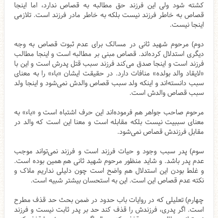
کشته شود ولی این فرزند حق مطالبه به قصاص ندارد، اما اینجا
قصاص به خاطر فرزند نیست بلکه به خاطر مادر فرزند است. تلازمی
اینجا نیست.
دوم) مرحوم شهید ثانی در مسالک برای عدم ثبوت قصاص به وجه
دیگری استدلال کرده‌اند. قصاص مبنی بر مطالبه است و اینجا مطالب
فرزند است و اینجا صدق می‌کند فرزند سبب قتل پدرش است و این با
«لایقاد والد بولده» منافات دارد. در حقیقت ایشان «باء» را به معنای
سبب دانسته‌اند و اینکه ولد سبب قصاص والدش نمی‌شود و اینجا ولد
سبب قصاص والدش است.
مرحوم صاحب جواهر هم فرموده‌اند این حرف اشتباه است و «باء» به
معنای سببیت نیست بلکه مقابله است و معنا این است که والد در
مقابل فرزندش قصاص نمی‌شود.
سوم) پدر سبب وجود و حیات فرزند است و فرزند نمی‌تواند موجب
عدم پدر باشد. و شاید منظور مرحوم شهید ثانی هم همین بوده است.
و غلط بودن این استدلال هم واضح است چون دلیلی نداریم ملاک و
نکته عدم قصاص این است. این به استحسان بیشتر شبیه است.
چهارم) تعلیلی که در روایات باب حدود در ضمن بحث حد قذف مطرح
است. اگر پدری، فرزندش را قذف کند حد بر پدر ثابت نیست و فرزند