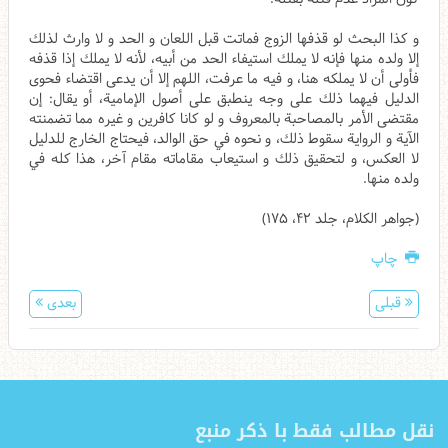
و كذا البحث لو قذفها الزوج فماتت قبل اللعان و الحد و لا وارث لذلك
إلا ولده منها فإنه لا يملك استيفاء الحد من أبيه، لأنه لا يملك إذا قذفه
فأولى أن لا يملكه هنا، و فيه ما عرفت، اللهم إلا أن يدعى اقتضاء فحوى
الدليل فيهما ذلك على وجه ينطبق على أصول الإمامية، أو يقال: إن
مقتضى الأمر بالمصاحبة بالمعروف و لو كانا كافرين و غيره مما تضمنته
الآية و الرواية سقوط ذلك، و نحوه في حق الوالد، فيحتاج الخارج للدليل
لا العكس، و لتحقيق ذلك و استيعاب مقاماته مقام آخر، هذا كله في
ولده منها.
(جواهر الکلام، جلد ۴۲، ۱۷۵)
چاپ
قبلی
بعدی
نقل مطالب فقط با ذکر منبع