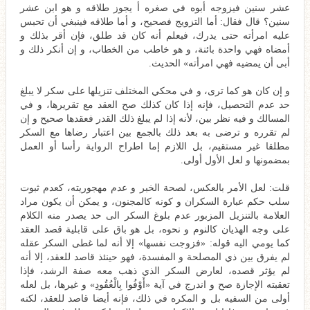
عشر سنين فيزوجه أبوه في صغره أ يجوز طلاقه و هو ابن عشر
سنين؟ قال فقال: أما التزويج فصحيح، و أما طلاقه فينبغي أن تحبس
عليه امرأته حتى يدرك، فيعلم أنه كان قد طلق، فإن أقر بذلك و
أمضاه فهي واحدة بائنة، و هو خاطب من الخطاب، و إن أنكر ذلك و
أبى أن يمضيه فهي امرأته»‌ الحديث.
و إن كان هو كما ترى، و في محكي المختلف تنزيلها على سكر لا يبلغ
حد عدم التحصيل، فإنه إذا كان كذلك صح العقد مع تقريرها، و في
المسالك و فيه نظر بين، لأنه إذا لم يبلغ ذلك القدر فعقدها صحيح و إن
لم تقرره و ترضى به بعد ذلك بالجمع بين اعتبار رضاها مع السكر
مطلقا غير مستقيم، بل اللازم إما اطراح الرواية رأسا أو العمل
بمضمونها و لعل الأول أولى.
قلت: لعل الأمر بالعكس، لصحة الخبر و عدم مهجوريته، كعدم ثبوت
سلب حكم عبارة السكران و كونه كالمجنون، و يمكن أن يكون مراد
العلامة بالتنزيل المزبور عدم بلوغ السكر الى حد يصدر منه الكلام
على وجه الهذيان كالنوم و نحوه، بل هو باق على قابلية قصد العقد
كما يومي اليه قوله: «فزوجت نفسها» إلا أنه لما غطى السكر عقله
لم يفرق بين ذي المصلحة و المفسدة، فهو حينئذ قاصد للعقد، إلا أنه
لم يؤثر قصده، لعارض السكر الذي ذهب معه صفة الرشد، فإذا
تعقبته الإجازة صح و اندرج في آية «أَوْفُوا بِالْعُقُودِ» و غيرها، بل لعله
أولى من السفيه بل و المكره في ذلك، فإنه أيضا قاصد للعقد، لكنه