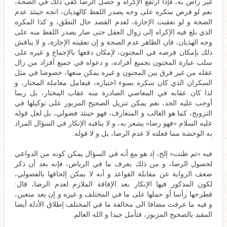
غير راض به، فإذا ارتفع الإكراه و حصل الرضا كفى ذلك في الصحة،
نعم لو فرض سكره على وجه يصدر اللفظ كالهذيان، اتجه حينئذ عدم
الصحة و لو تعقبت الإجازة، لعدم القصد حال النطق، و كذا المكره
الذي بلغ فيه الإكراه إلى زوال العقل حتى صار يصدر اللفظ منه على
وجه الهذيان، فان الظاهر عدم الصحة و إن تعقبته الإجازة، و لا يناقش
ذلك بإمكان فرضه في المجنون، لإمكان دفعها بالإجماع و غيره على
سلب عبارة المجنون بجميع أفراده، و دعواه في جميع أفراد من زال
عقله من غير فرق بين المجنون و غيره يمكن منعها، خصوصا في مثل
السكران الذي كان سكره بسوء اختياره، فيعامل‌ معاملة المختار، و
لذا كان عقابه في المعاصي الصادرة منه عقاب المختار، بل ربما
أوجب عليه الحد، نعم يمكن تنزيل الصحيح المزبور على توكيلها في
التزويج، كما هو الغالب و المتعارف، فهو حينئذ فضولي، بل لعل قوله
عليه السلام «فهو رضا» يشعر به، و لا ينافيه الإنكار في السؤال المراد
به الوحشة مما فعلته لا عدم الرضا، بل و لا قوله:
فيه «ثم ظنت» إلخ، إذ هو مع أنه في السؤال يمكن كونه من الدواعي
لحصول الرضا، و من ذلك يعرف ما في الرياض، فإنه بعد أن ذكر
ضعف الرواية عن مقابلة القواعد و أنه لا يمكن إلحاقها بالفضولي،
لكون المذكور فيها الإنكار بعد الإفاقة الملازم لعدم الرضا، قال:
فطرحها رأسا أو حملها على ما في المختلف و غيره و إن بعد متعين،
و فيه ما عرفت مضافا الى مخالفة ما في المختلف إطلاق الأدلة أيضا
المقيد بالصحيح المزبور، فتأمل جيدا و الله العالم.