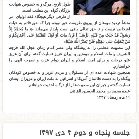
طول تاریخ، مرگ و به خصوص شهادت
بزرگان گواه این مطلب است.
از طرفی دیگر هیچگاه فقد اولیای امر
منشأ تردید مومنان از پیروی طریقت حق نبوده چرا که حق قائم به حیات
اشخاص نیست و تا حق تعالی باقی است پایدار می‌ماند «وَ ما مُحَمَّدٌ إِلاَّ
رَسُولٌ قَدْ خَلَتْ مِنْ قَبْلِهِ الرُّسُلُ أَ فَإِنْ ماتَ أَوْ قُتِلَ انْقَلَبْتُمْ عَلى‌ أَعْقابِكُمْ وَ
مَنْ يَنْقَلِبْ عَلى‌ عَقِبَيْهِ فَلَنْ يَضُرَّ اللَّهَ شَيْئا»
این مصیبت عظمی را به پیشگاه ولی عصر امام زمان عجل الله فرجه
الشریف و ملت اسلام و مومنین و ایران عزیز تسلیت گفته برای آن عزیز
علو درجات و برای امت اسلام و ایران دوام عزت و نصرت الهی را
خواستارم.
همچنین شهادت عده ای از مسئولان و مردم عزیز و به خصوص کودکان
بیگناه را به دست ظالمان آمریکا و اسرائیل به ملت ایران و عزیزان ایشان
تسلیت گفته و جبران این مصیبت‌ها را از درگاه احدیت خواهانم.
عبده محمد بن محمد الحسین القائنی
۱۱ ماه رمضان ۱۴۴۷
جلسه پنجاه و دوم ۴ دی ۱۳۹۷