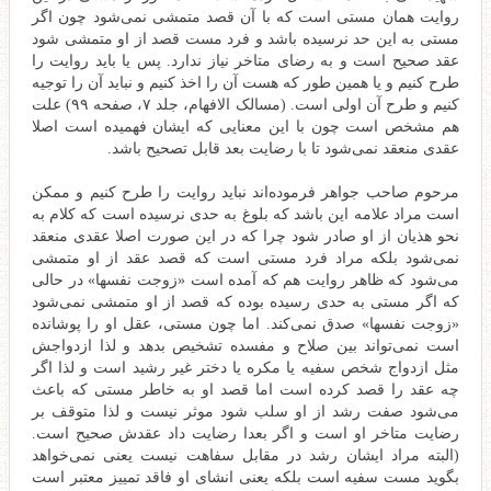
روایت همان مستی است که با آن قصد متمشی نمی‌شود چون اگر
مستی به این حد نرسیده باشد و فرد مست قصد از او متمشی شود
عقد صحیح است و به رضای متاخر نیاز ندارد. پس یا باید روایت را
طرح کنیم و یا همین طور که هست آن را اخذ کنیم و نباید آن را توجیه
کنیم و طرح آن اولی است. (مسالک الافهام، جلد ۷، صفحه ۹۹) علت
هم مشخص است چون با این معنایی که ایشان فهمیده است اصلا
عقدی منعقد نمی‌شود تا با رضایت بعد قابل تصحیح باشد.
مرحوم صاحب جواهر فرموده‌اند نباید روایت را طرح کنیم و ممکن
است مراد علامه این باشد که بلوغ به حدی نرسیده است که کلام به
نحو هذیان از او صادر شود چرا که در این صورت اصلا عقدی منعقد
نمی‌شود بلکه مراد فرد مستی است که قصد عقد از او متمشی
می‌شود که ظاهر روایت هم که آمده است «زوجت نفسها» در حالی
که اگر مستی به حدی رسیده بوده که قصد از او متمشی نمی‌شود
«زوجت نفسها» صدق نمی‌کند. اما چون مستی، عقل او را پوشانده
است نمی‌تواند بین صلاح و مفسده تشخیص بدهد و لذا ازدواجش
مثل ازدواج شخص سفیه یا مکره یا دختر غیر رشید است و لذا اگر
چه عقد را قصد کرده است اما قصد او به خاطر مستی که باعث
می‌شود صفت رشد از او سلب شود موثر نیست و لذا متوقف بر
رضایت متاخر او است و اگر بعدا رضایت داد عقدش صحیح است.
(البته مراد ایشان رشد در مقابل سفاهت نیست یعنی نمی‌خواهد
بگوید مست سفیه است بلکه یعنی انشای او فاقد تمییز معتبر است