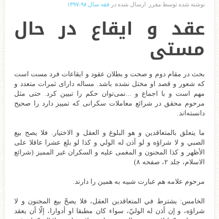
نوشته شده توسط مقرر. ارسال شده در
فقه سال ۹۸-۱۳۹۷
عقد و ایقاع در حال
مستی
بحث در مقام دوم و صحت و بطلان عقود و ایقاعات فرد مست است
که شعور و قصد او مختل نشده باشد. مساله دارای ثمرات متعدد و
مهم است و با اجماع و ...نمی‌توان حکم را تبیین کرد. حتی مثل
مرحوم محقق در شرائع معاملات سکرانی که تمییز دارد را صحیح
دانسته‌اند.
ما يتعلق بالمتعاقدين‌ و هو البلوغ و العقل و الاختيار. فلا يصح بيع
الصبي و لا شراؤه و لو أذن له الولي و كذا لو بلغ عشرا عاقلا على
الأظهر و كذا المجنون و المغمى عليه و السكران غير المميز (شرائع
الاسلام، جلد ۲، صفحه ۸)
مرحوم علامه هم عبارت شبیه به همین را دارند.
الخامس: يشترط في المتعاقدين العقل، فلا يصحّ بيع المجنون و لا
شراؤه، و إن أذن له الوليّ، سواء كان مطبقا او أدوارا، إلّا أن يعقد