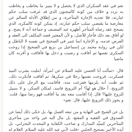
نعم في عقد السكران الذي لا يحصل و لا يميز ما يخاطب و يخاطب
به تردد و خلاف من كونه كالمجنون الذي قد عرفت سلب حكم
عبارته، فلا تجديه الإجازة المتأخرة، و من إطلاق الأدلة السالم عن
معارضة ما يقتضي سلب حكم عبارته، إذ يمكن كونه كالمكره، الذي
يصحح عقد رضاه المتأخر أظهره عند المصنف و جماعة أنه لا يصح، و
لو أفاق بعد ذلك فأجاز للأصل، و لأن المعتبر قصد المكلف الى العقد و
الفرض عدمه، و الإجازة انما تثمر في الصحيح في نفسه لا الباطل و
لكن في رواية محمد بن إسماعيل بن بزيع في الصحيح إذا زوجت
السكرى نفسها ثم أفاقت و رضيت و دخل بها فأفاقت و أقرته كان
ماضيا‌
قال: «سألت أبا الحسن عليه السلام عن امرأة، ابتليت بشرب النبيذ
فسكرت، فزوجت نفسها رجلا في سكرها، ثم أفاقت فأنكرت ذلك،
ثم ظنت أنه يلزمها ففزعت منه، فأقامت مع الرجل على ذلك
التزويج، أ حلال هو لها؟ أم التزويج فاسد، لمكان السكر، و لا سبيل
للزوج عليها؟ قال: إذا أقامت معه بعد ما أفاقت فهو رضا منها، قلت:
و يجوز ذلك التزويج عليها، قال: نعم»‌
بل عن الشيخ في النهاية و من تبعه العمل بها، بل حكى ذلك أيضا عن
الصدوق في الفقيه و المقنع، بل مال اليه غير واحد من متأخري
المتأخرين كسيِّد المدارك و صاحب الكفاية و المحدث البحراني، بل
أيده الأخير بصحيح الحلبي «قلت لأبي عبد الله عليه السلام: الغلام له