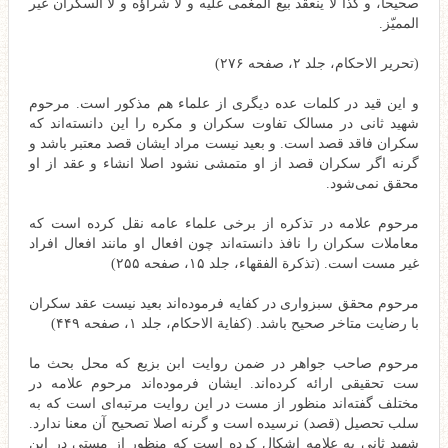
صحيحا، و كذا لا ينعقد بيع المغمى عليه و لا شراؤه و لا السكران غير
المميّز.
(تحریر الاحکام، جلد ۲، صفحه ۲۷۶)
و این قید در کلمات عده‌ دیگری از علماء هم مذکور است. مرحوم
شهید ثانی در مسالک تفاوت سکران و مکره را این دانسته‌اند که
سکران فاقد قصد است. و بعید نیست مراد ایشان قصد معتبر باشد و
گرنه اگر سکران قصد از او متمشی نشود اصلا انشاء و عقد از او
محقق نمی‌شود.
مرحوم علامه در تذکره از برخی علماء عامه نقل کرده است که
معاملات سکران را نافذ دانسته‌اند چون افعال او مانند افعال افراد
غیر مست است. (تذکرة الفقهاء، جلد ۱۵، صفحه ۲۵۵)
مرحوم محقق سبزواری در کفایه فرموده‌اند بعید نیست عقد سکران
با رضایت متاخر صحیح باشد. (کفایة الاحکام، جلد ۱، صفحه ۴۴۹)
مرحوم صاحب جواهر در ضمن روایت ابن بزیع که محل بحث ما
ست تحقیقی ارائه کرده‌اند. ایشان فرموده‌اند مرحوم علامه در
مختلف گفته‌اند منظور از مست در این روایت مرتبه‌ای است که به
سلب تحصیل (قصد) نرسیده است و گرنه اصلا تصحیح آن معنا ندارد.
شهید ثانی به علامه اشکال کرده است که منظور از مستی در این