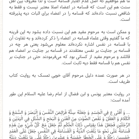
ما هم موافقیم که اصل عدم اعتبار قسامه است و لذا معروف بین اهل
سنت هم این است که قسامه در اعضاء اصلا معتبر نیست و فقط به
شافعی نسبت داده‌اند که قسامه را در اعضاء برای اثبات دیه پذیرفته
است.
و ممکن است به مرحوم مفید هم این نسبت داده بشود به این قرینه
که ما گفتیم وقتی علماء قسامه در اعضاء را ذکر کرده‌اند و به تفاوت آن
با قسامه در نفس اشاره نکرده‌اند معلوم می‌شود یعنی هر چه در
قسامه بر جنایت بر نفس معتقدند در قسامه بر جنایت بر اعضاء هم
قائلند و مرحوم مفید از کسانی بود که می‌فرمودند حتی در جنایت بر
نفس هم با قسامه فقط دیه ثابت است.
در هر صورت عمده دلیل مرحوم آقای خویی تمسک به روایت کتاب
ظریف است.
در روایت معتبر یونس و ابن فضال از امام رضا علیه السلام این طور
آمده است:
... وَ أَفْتَى ع فِي الْجَسَدِ وَ جَعَلَهُ سِتَّةَ فَرَائِضَ النَّفْسَ وَ الْبَصَرَ وَ السَّمْعَ وَ
الْكَلَامَ وَ الْعَقْلَ وَ نَقْصَ الصَّوْتِ مِنَ الْغَنَنِ وَ الْبَحَحِ وَ الشَّلَلِ فِي الْيَدَيْنِ وَ
الرِّجْلَيْنِ فَجَعَلَ هَذَا بِقِيَاسِ ذَلِكَ الْحُكْمِ ثُمَّ جَعَلَ مَعَ كُلِّ شَيْ‌ءٍ مِنْ هَذِهِ
قَسَامَةً عَلَى نَحْوِ مَا بَلَغَتِ الدِّيَةُ وَ الْقَسَامَةَ فِي النَّفْسِ جَعَلَ عَلَى الْعَمْدِ
خَمْسِينَ رَجُلًا وَ عَلَى الْخَطَإِ خَمْسَةً وَ عِشْرِينَ رَجُلًا عَلَى مَا بَلَغَتْ دِيَتُهُ