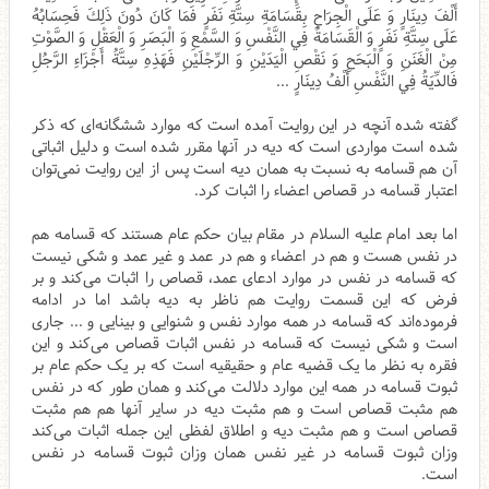
أَلْفَ دِينَارٍ وَ عَلَى الْجِرَاحِ بِقَسَامَةِ سِتَّةِ نَفَرٍ فَمَا كَانَ دُونَ ذَلِكَ فَحِسَابُهُ
عَلَى سِتَّةِ نَفَرٍ وَ الْقَسَامَةُ فِي النَّفْسِ وَ السَّمْعِ وَ الْبَصَرِ وَ الْعَقْلِ وَ الصَّوْتِ
مِنْ الْغَنَنِ وَ الْبَحَحِ وَ نَقْصِ الْيَدَيْنِ وَ الرِّجْلَيْنِ فَهَذِهِ سِتَّةُ أَجْزَاءِ الرَّجُلِ
فَالدِّيَةُ فِي النَّفْسِ أَلْفُ دِينَارٍ ...
گفته شده آنچه در این روایت آمده است که موارد ششگانه‌ای که ذکر
شده است مواردی است که دیه در آنها مقرر شده است و دلیل اثباتی
آن هم قسامه به نسبت به همان دیه است پس از این روایت نمی‌توان
اعتبار قسامه در قصاص اعضاء را اثبات کرد.
اما بعد امام علیه السلام در مقام بیان حکم عام هستند که قسامه هم
در نفس هست و هم در اعضاء و هم در عمد و غیر عمد و شکی نیست
که قسامه در نفس در موارد ادعای عمد، قصاص را اثبات می‌کند و بر
فرض که این قسمت روایت هم ناظر به دیه باشد اما در ادامه
فرموده‌اند که قسامه در همه موارد نفس و شنوایی و بینایی و ... جاری
است و شکی نیست که قسامه در نفس اثبات قصاص می‌کند و این
فقره به نظر ما یک قضیه عام و حقیقیه است که بر یک حکم عام بر
ثبوت قسامه در همه این موارد دلالت می‌کند و همان طور که در نفس
هم مثبت قصاص است و هم مثبت دیه در سایر آنها هم هم مثبت
قصاص است و هم مثبت دیه و اطلاق لفظی این جمله اثبات می‌کند
وزان ثبوت قسامه در غیر نفس همان وزان ثبوت قسامه در نفس
است.