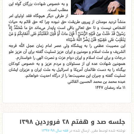
و به خصوص شهادت بزرگان گواه این
مطلب است.
از طرفی دیگر هیچگاه فقد اولیای امر
منشأ تردید مومنان از پیروی طریقت حق نبوده چرا که حق قائم به حیات
اشخاص نیست و تا حق تعالی باقی است پایدار می‌ماند «وَ ما مُحَمَّدٌ إِلاَّ
رَسُولٌ قَدْ خَلَتْ مِنْ قَبْلِهِ الرُّسُلُ أَ فَإِنْ ماتَ أَوْ قُتِلَ انْقَلَبْتُمْ عَلى‌ أَعْقابِكُمْ وَ مَنْ
يَنْقَلِبْ عَلى‌ عَقِبَيْهِ فَلَنْ يَضُرَّ اللَّهَ شَيْئا»
این مصیبت عظمی را به پیشگاه ولی عصر امام زمان عجل الله فرجه
الشریف و ملت اسلام و مومنین و ایران عزیز تسلیت گفته برای آن عزیز علو
درجات و برای امت اسلام و ایران دوام عزت و نصرت الهی را خواستارم.
همچنین شهادت عده ای از مسئولان و مردم عزیز و به خصوص کودکان
بیگناه را به دست ظالمان آمریکا و اسرائیل به ملت ایران و عزیزان ایشان
تسلیت گفته و جبران این مصیبت‌ها را از درگاه احدیت خواهانم.
عبده محمد بن محمد الحسین القائنی
۱۱ ماه رمضان ۱۴۴۷
جلسه صد و هفتم ۲۸ فروردین ۱۳۹۸
نوشته شده توسط مقرر. ارسال شده در
فقه سال ۹۸-۱۳۹۷