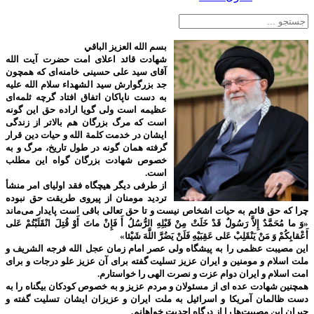
بسم الله العزیز الباقي
شهادت قائد اعلای امت حضرت آیت الله
آقای سید علی حسینی خامنه‌ای که همچون
جد بزرگوارش سید الشهداء سلام الله علیه
به دست ناپاکان اتفاق افتاد گرچه ثلمه‌ای
عظیمه است ولی گویا اراده حق این گونه
است که مرگ بزرگان هم بالاتر از زندگی
ایشان در خدمت کلمة الله و حیات دین قرار
گرفته همان گونه در طول تاریخ، مرگ و به
خصوص شهادت بزرگان گواه این مطلب
است.
از طرفی دیگر هیچگاه فقد اولیای امر منشأ
تردید مومنان از پیروی طریقت حق نبوده
چرا که حق قائم به حیات اشخاص نیست و تا حق تعالی باقی است پایدار می‌ماند
«وَ ما مُحَمَّدٌ إِلاَّ رَسُولٌ قَدْ خَلَتْ مِنْ قَبْلِهِ الرُّسُلُ أَ فَإِنْ ماتَ أَوْ قُتِلَ انْقَلَبْتُمْ عَلى‌
أَعْقابِكُمْ وَ مَنْ يَنْقَلِبْ عَلى‌ عَقِبَيْهِ فَلَنْ يَضُرَّ اللَّهَ شَيْئا»
این مصیبت عظمی را به پیشگاه ولی عصر امام زمان عجل الله فرجه الشریف و
ملت اسلام و مومنین و ایران عزیز تسلیت گفته برای آن عزیز علو درجات و برای
امت اسلام و ایران دوام عزت و نصرت الهی را خواستارم.
همچنین شهادت عده ای از مسئولان و مردم عزیز و به خصوص کودکان بیگناه را به
دست ظالمان آمریکا و اسرائیل به ملت ایران و عزیزان ایشان تسلیت گفته و
جبران این مصیبت‌ها را از درگاه احدیت خواهانم.