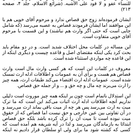
للنساء عفو و لا قود على الأشبه. (شرائع الاسلام، جلد ۴، صفحه
۲۱۳)
ایشان فرموده‌اند زوج حق قصاص ندارد و مرحوم آقای خویی هم با
این موافقند اما ایشان فرمودند قصاص به عصبه می‌رسد (که شامل
جایی است که حتی اگر وارث هم نباشند) و این قسمت با مرحوم
آقای خویی متفاوت است.
این مساله در کلمات محل اختلاف شدید است. و در دو مقام باید
بحث کرد یکی اینکه مقتضای اصل و قاعده چیست و دیگری اینکه از
این قاعده چه مواردی استثناء شده است.
معروف در کلمات این است که هر کسی وارث مال است وارث
قصاص هم هست و برای آن به عمومات و اطلاقات ادله ارث تمسک
شده است. عمومات ادله ارث اقتضاء می‌کند طبقات ارث، همه چیز
را ارث می‌برند چه مال و چه حق و ... و از جمله حق قصاص.
این استدلال ناتمام است چون بر اینکه همه چیز موروث است دلیلی
نداریم آنچه اطلاقات ادله ارث اثبات می‌کند این است که ما ترک
میت به ارث می‌رسد پس هر چه از میت باقی بماند ارث می‌رسد و
در آن تفاوتی بین عین خارجی و حق نیست اما قصاص که از حقوق
میت نبوده است تا میت آن را ترک کرده باشد بلکه حق قصاص
ابتدائا به بازماندگان می‌رسد و لذا در آیه شریفه هم آمده است که
کسی که کشته شود ما برای ولی او سلطان قرار دادیم نه اینکه