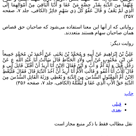
عَنْهُمَا مِنَ الدِّيَةِ بِقَدْرِ حِصَّةِ مَنْ عَفَا وَ أَدَّيَا الْبَاقِيَ مِنْ أَمْوَالِهِمَا إِلَى
الَّذِي لَمْ يَعْفُ وَ قَالَ عَفْوُ كُلِّ ذِي سَهْمٍ جَائِزٌ‌ (الکافی، جلد ۷، صفحه
۳۵۷)
روایاتی که از آنها این معنا استفاده می‌شود که صاحبان حق قصاص
همان صاحبان سهام هستند متعددند.
روایت دیگر:
عَلِيُّ بْنُ إِبْرَاهِيمَ عَنْ أَبِيهِ وَ مُحَمَّدُ بْنُ يَحْيَى عَنْ أَحْمَدَ بْنِ مُحَمَّدٍ جَمِيعاً
عَنِ ابْنِ مَحْبُوبٍ عَنْ أَبِي وَلَّادٍ الْحَنَّاطِ قَالَ سَأَلْتُ أَبَا عَبْدِ اللَّهِ ع عَنْ
رَجُلٍ قُتِلَ وَ لَهُ أُمٌّ وَ أَبٌ وَ ابْنٌ فَقَالَ الِابْنُ أَنَا أُرِيدُ أَنْ أَقْتُلَ قَاتِلَ أَبِي وَ
قَالَ الْأَبُ أَنَا أَعْفُو وَ قَالَتِ الْأُمُّ أَنَا أُرِيدُ أَنْ آخُذَ الدِّيَةَ قَالَ فَقَالَ فَلْيُعْطِ
الِابْنُ أُمَّ الْمَقْتُولِ السُّدُسَ مِنَ الدِّيَةِ وَ يُعْطِي وَرَثَةَ‌ الْقَاتِلِ السُّدُسَ مِنَ
الدِّيَةِ حَقَّ الْأَبِ الَّذِي عَفَا وَ لْيَقْتُلْهُ‌ (الکافی، جلد ۷، صفحه ۳۵۶)
چاپ
قبلی
بعدی
نقل مطالب فقط با ذکر منبع مجاز است