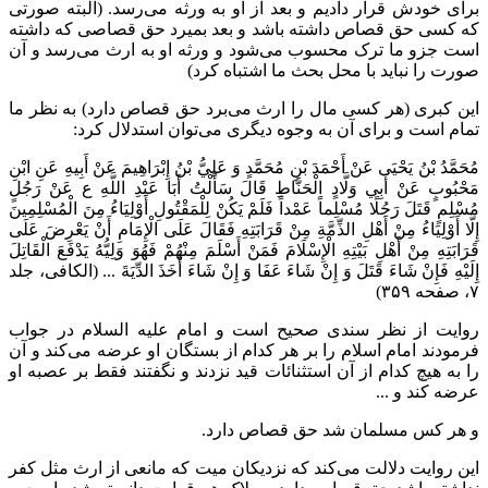
برای خودش قرار دادیم و بعد از او به ورثه می‌رسد. (البته صورتی
که کسی حق قصاص داشته باشد و بعد بمیرد حق قصاصی که داشته
است جزو ما ترک محسوب می‌شود و ورثه او به ارث می‌رسد و آن
صورت را نباید با محل بحث ما اشتباه کرد)
این کبری (هر کسی مال را ارث می‌برد حق قصاص دارد) به نظر ما
تمام است و برای آن به وجوه دیگری می‌توان استدلال کرد:
مُحَمَّدُ بْنُ يَحْيَى عَنْ أَحْمَدَ بْنِ مُحَمَّدٍ وَ عَلِيُّ بْنُ إِبْرَاهِيمَ عَنْ أَبِيهِ عَنِ ابْنِ
مَحْبُوبٍ عَنْ أَبِي وَلَّادٍ الْحَنَّاطِ قَالَ سَأَلْتُ أَبَا عَبْدِ اللَّهِ ع عَنْ رَجُلٍ
مُسْلِمٍ قَتَلَ رَجُلًا مُسْلِماً عَمْداً فَلَمْ يَكُنْ لِلْمَقْتُولِ أَوْلِيَاءُ مِنَ الْمُسْلِمِينَ
إِلَّا أَوْلِيَاءُ مِنْ أَهْلِ الذِّمَّةِ مِنْ قَرَابَتِهِ فَقَالَ عَلَى الْإِمَامِ أَنْ يَعْرِضَ عَلَى
قَرَابَتِهِ مِنْ أَهْلِ بَيْتِهِ الْإِسْلَامَ فَمَنْ أَسْلَمَ مِنْهُمْ فَهُوَ وَلِيُّهُ يَدْفَعَ الْقَاتِلَ
إِلَيْهِ فَإِنْ شَاءَ قَتَلَ وَ إِنْ شَاءَ عَفَا وَ إِنْ شَاءَ أَخَذَ الدِّيَةَ ... (الکافی، جلد
۷، صفحه ۳۵۹)
روایت از نظر سندی صحیح است و امام علیه السلام در جواب
فرمودند امام اسلام را بر هر کدام از بستگان او عرضه می‌کند و آن
را به هیچ کدام از آن استثنائات قید نزدند و نگفتند فقط بر عصبه او
عرضه کند و ...
و هر کس مسلمان شد حق قصاص دارد.
این روایت دلالت می‌کند که نزدیکان میت که مانعی از ارث مثل کفر