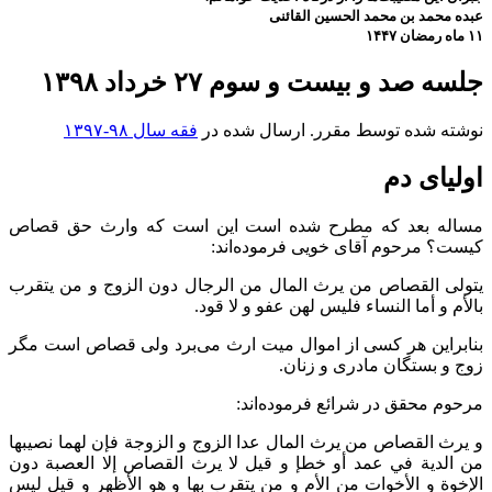
عبده محمد بن محمد الحسین القائنی
۱۱ ماه رمضان ۱۴۴۷
جلسه صد و بیست و سوم ۲۷ خرداد ۱۳۹۸
نوشته شده توسط مقرر. ارسال شده در
فقه سال ۹۸-۱۳۹۷
اولیای دم
مساله بعد که مطرح شده است این است که وارث حق قصاص
کیست؟ مرحوم آقای خویی فرموده‌اند:
يتولى القصاص من يرث المال من الرجال دون الزوج و من يتقرب
بالأم و أما النساء فليس لهن عفو و لا قود.
بنابراین هر کسی از اموال میت ارث می‌برد ولی قصاص است مگر
زوج و بستگان مادری و زنان.
مرحوم محقق در شرائع فرموده‌اند:
و يرث القصاص من يرث المال عدا الزوج و الزوجة فإن لهما نصيبها
من الدية في عمد أو خطإ و قيل لا يرث القصاص إلا العصبة دون
الإخوة و الأخوات من الأم و من يتقرب بها و هو الأظهر و قيل ليس