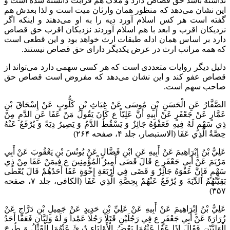
نداشته باشد حق قصاص دارد و ملاک هم قرابت دانسته شده است و
این نشان می‌دهد که منظور همان وارثان میت است و لذا بعدش هم
گفته است هر کس اسلام آورد دیه را به او می‌دهند و اینکه اگر
نزدیکان اقرب و ابعد با هم اسلام آوردند نزدیکان اقرب حق قصاص
دارد بر اساس همان ادله طبقات ارث خواهد بود و این قطعی است
که همه مراتب ارث در عرض یکدیگر دارای حق قصاص نیستند.
دلیل دیگر روایات متعددی است که هر کسی سهمی دارد می‌تواند از
قصاص عفو کند و این نشان می‌دهد که مفروض است قصاص حق
صاحب سهم است.
الصَّفَّارُ عَنِ الْحَسَنِ بْنِ مُوسَى عَنْ غِيَاثِ بْنِ كَلُّوبٍ عَنْ إِسْحَاقَ بْنِ
عَمَّارٍ عَنْ جَعْفَرٍ عَنْ أَبِيهِ أَنَّ عَلِيّاً ع كَانَ يَقُولُ مَنْ عَفَا عَنِ الدَّمِ مِنْ
ذِي سَهْمٍ لَهُ فِيهِ فَعَفْوُهُ جَائِزٌ وَ يَسْقُطُ الدَّمُ وَ يَصِيرُ دِيَةً وَ يُرْفَعُ عَنْهُ
حِصَّةُ الَّذِي عَفَا‌ (الاستبصار، جلد ۴، صفحه ۲۶۴)
عَلِيُّ بْنُ إِبْرَاهِيمَ عَنْ أَبِيهِ عَنِ ابْنِ فَضَّالٍ عَنْ يُونُسَ بْنِ يَعْقُوبَ عَنْ أَبِي
مَرْيَمَ عَنْ أَبِي جَعْفَرٍ ع قَالَ قَضَى أَمِيرُ الْمُؤْمِنِينَ ع فِيمَنْ عَفَا مِنْ ذِي
سَهْمٍ فَإِنَّ عَفْوَهُ جَائِزٌ وَ قَضَى فِي أَرْبَعَةِ إِخْوَةٍ عَفَا أَحَدُهُمْ قَالَ يُعْطَى
بَقِيَّتُهُمُ الدِّيَةَ وَ يُرْفَعُ عَنْهُمْ بِحِصَّةِ الَّذِي عَفَا‌ (الکافی، جلد ۷، صفحه
۳۵۷)
عَلِيُّ بْنُ إِبْرَاهِيمَ عَنْ أَبِيهِ عَنْ عَلِيِّ بْنِ حَدِيدٍ عَنْ جَمِيلِ بْنِ دَرَّاجٍ عَنْ
زُرَارَةَ عَنْ أَبِي جَعْفَرٍ ع فِي رَجُلَيْنِ قَتَلَا رَجُلًا عَمْداً وَ لَهُ وَلِيَّانِ فَعَفَا أَحَدُ
الْوَلِيَّيْنِ فَقَالَ إِذَا عَفَا عَنْهُمَا بَعْضُ الْأَوْلِيَاءِ دُرِئَ عَنْهُمَا الْقَتْلُ وَ طُرِحَ