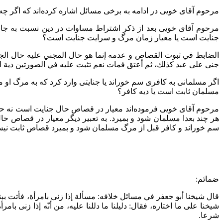
مرحوم آقای خویی در ادامه به برخی مسائل اشاره کرده‌اند که اگر چه
مرحوم آقای خویی بعد از ذکر اشتراط مساوات در دین نسبت به جانی
جنایت است یا معیار زمان مرگ و سرایت جنایت است؟
الضابط في ثبوت القصاص و عدمه إنما هو حال المجني عليه حال الجناي
جنى على عبد كذلك، ثم أعتق فمات نعم تثبت عليه في الصورتين دية ا
اگر مسلمانی به کافری سم خوراند یا جنایتی وارد کرد که به مرگ او 
مسلمان ثابت است یا دیه کافر؟
مرحوم آقای خویی فرموده‌اند معیار در قصاص حال جنایت است نه ح
هر چند بعدا مسلمان شود و بمیرد. به تعبیر دیگر معیار در قصاص ح
سم خوراند و کافر قبل از مرگ مسلمان شود و بمیرد قصاص ثابت نی
ضمائم:
قال شيخنا أبو جعفر في مسائل خلافه: مسألة إذا زنى بامرأة، فأتت ببنت
شيخنا على ما اختاره، فقال: دليلنا ما دللنا عليه، من أنّه إذا زنى بامرأة، حر
شرعا.