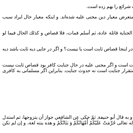
 شرائع را بهم زده است.
رض معیار دین مجنی علیه شده‌اند. و اینکه معیار حال ایراد سبب
لجناية قاتلة عادة، ثم أسلم فمات، فلا قصاص و كذلك الحال فيما لو
ر اینجا قصاص ثابت است یا نیست؟ و اگر در جایی دیه ثابت باشد دیه
ت است و اگر مجنی علیه در حال جنایت کافر بود قصاص ثابت نیست
تقرار جنایت است نه حدوث جنایت. بنابراین اگر مسلمانی به کافری
 و به قال أبو حنيفة. ثمّ حكى عن الشافعي جواز أن يتزوجها، ثم استدل
ِمَتْ عَلَيْكُمْ أُمَّهٰاتُكُمْ وَ بَنٰاتُكُمْ و هذه بنته لغة، و إن لم تكن