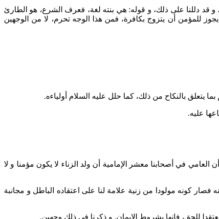
، و قد دللنا على ذلك، و قوله: هي بنته لغة، فعرف الشرع، هو الطارئ
ا يجوز للمؤمن أن يتزوج بكافرة، فمن هذا الوجه تحرم، لا من الوجهين
بما يتعلق بالنكاح من ذلك، كما حلل عليه السلام أولياءه.
عها عليه.
العامي في أصحابنا معشر الإمامية أن ولد الزناء لا يكون مؤمنا و لا
منه فصار كونه مولودا من زنية علامة لنا على اعتقاده الباطل و مجانبة
عتقدا للحق، فإنها بشروط الايمان. و ذكرنا في ذلك وجهين.