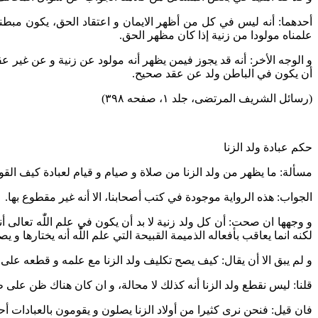
أحدهما: أنه ليس في كل من أظهر الايمان و اعتقاد الحق، يكون مبطنا 
علمناه مولودا من زنية إذا كان مظهر الحق.
و الوجه الأخر: أنه قد يجوز فيمن يظهر أنه مولود عن زنية و عن غير ع
أن يكون في الباطن ولد عن عقد صحيح.
(رسائل الشریف المرتضی، جلد ۱، صفحه ۳۹۸)
حكم عبادة ولد الزنا‌
مسألة: ما يظهر من ولد الزنا من صلاة و صيام و قيام لعبادة كيف القول 
الجواب: هذه الرواية موجودة في كتب أصحابنا، الا أنه غير مقطوع بها.
و وجهها ان صحت: أن كل ولد زنية لا بد أن يكون في علم اللّٰه تعالى أنه
لكنه انما يعاقب بأفعاله الذميمة القبيحة التي علم اللّٰه أنه يختارها و 
و لم يبق الا أن يقال: كيف يصح تكليف ولد الزنا مع علمه و قطعه على أنه 
قلنا: ليس نقطع ولد الزنا أنه كذلك لا محالة، و ان كان هناك ظن على ظ
فان قيل: فنحن نرى كثيرا من أولاد الزنا يصلون و يقومون بالعبادات 