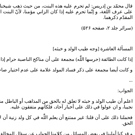
قال محمّد بن إدريس: لم تحرم عليه هذه البنت، من حيث ذهب شيخنا إليه
على عرف اللغة، و إنّما تحرم عليه إذا كان الزاني مؤمنا، لأنّ البنت
المقدّم ذكرهما.
(سرائر جلد ۲، صفحه ۵۲۶)
المسألة العاشرة [وجه طيب الولد و خبثه]
إذا كانت الطائفة (حرسها اللّٰه) مجمعة على أن مناكح الناصبة حرام إذا
و كانت أيضا مجمعة على ذكر فساد المولد علامة على عدم اختيار صاحبه 
...
الجواب:
اعلم أن طيب الولد و خبثه لا تعلق له بالحق من المذاهب أو الباطل من
نجيبا، و ان عولوا في ذلك على أخبار آحاد، فلكأنهم متفقون عليه.
فحملنا ذلك على أن قلنا: غير ممتنع أن يعلم اللّٰه في كل ولد زنية أن 
الحق.
و قد كنا أملينا في بعض المسائل من كلامنا الجواب عن سؤال المخالف لن