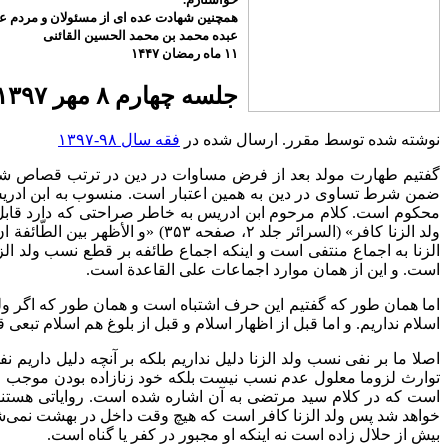
همچنین شهادت عده ای از مسئولان و مردم عزی
عبده محمد بن محمد الحسین القائنی
۱۱ ماه رمضان ۱۴۴۷
جلسه چهارم ۸ مهر ۱۳۹۷
نوشته شده توسط مقرر. ارسال شده در
فقه سال ۹۸-۱۳۹۷
گفتیم طهارت مولد بعد از فرض مساوات در دین در ترتب قصاص شرط 
ضمن شرط تساوی در دین به همین اعتبار است. منسوب به ابن ادریس 
الزنا به اجماع منتفی است و اینکه اجماع طائفه بر قطع نسب ولد الز
است. و این از همان موارد اجماعات علی القاعدة است.
اما همان طور که گفتیم این حرف اشتباه است و همان طور که اگر ولد 
اسلام نداریم. و اما قبل از اظهار اسلام و قبل از بلوغ هم اسلام تبعی 
اصلا ما بر نفی نسب ولد الزنا دلیل نداریم بلکه بر آنچه دلیل دار
توارث لزوما معلول عدم نسب نیست بلکه خود زنازاده بودن موجب ع
است که در کلام سید مرتضی به آن اشاره شده است. روایاتی هستند ک
خواهد شد پس ولد الزنا کافر است که هیچ وقت داخل در بهشت نمی‌شود. 
بیش از حلال زاده است نه اینکه او مجبور در کفر یا گناه است.