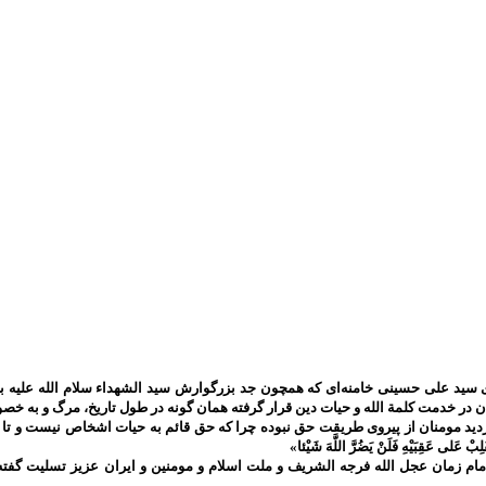
سید علی حسینی خامنه‌ای که همچون جد بزرگوارش سید الشهداء سلام الله علیه به 
ان در خدمت کلمة الله و حیات دین قرار گرفته همان گونه در طول تاریخ، مرگ و به
ومنان از پیروی طریقت حق نبوده چرا که حق قائم به حیات اشخاص نیست و تا حق تعالی باقی است 
َلِبْ عَلى‌ عَقِبَيْهِ فَلَنْ يَضُرَّ اللَّهَ شَيْئا»
م زمان عجل الله فرجه الشریف و ملت اسلام و مومنین و ایران عزیز تسلیت گفته 