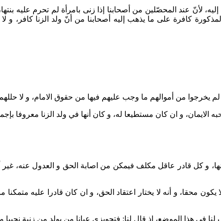
، لأنّ عند المحصّلين من أصحابنا إذا زنى بامرأة لم تحرم عليه بنتها
 المذكورة كافرة على ما يذهب إليه أصحابنا من أنّ ولد الزنا كافر، و ل
 لم يخرجوا من أموالهم ما وجب عليهم فيها من حقوق الامام، و لا حللهم 
الايمان، و ان كان مستطيعا له، و كان أنها في ولد الزنا معروفا بإجما
ها، و كل قادر عاقل مكلف فيمكن من اصابة الحق و العدول عنه، غير أن 
لا يكون محقا، و أنه لا يختار اعتقاد الحق، و ان كان قادرا عليه متمكنا 
ا في هذا الموضع، إذ قال لنا: فتجويزي عيانا من يولد من زنية نجيبا م