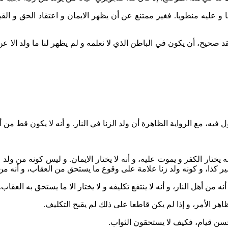
و عليه منطويا. فغير ممتنع عن أن يظهر الايمان و اعتقاد الحق و الق
قد صحيح، أن يكون في الباطن الذي لا نعلمه و لم يظهر لنا ما ولد الا ع
فيه، مع الرواية الظاهرة أن ولد الزنا في النار. و أنه لا يكون قط من أ
 يختار الكفر و يموت عليه، و أنه لا يختار الايمان. و ليس كونه من ولد ال
يصير كذا، و كونه ولد زنا علامة على وقوع ما يستحق من العقاب، و أنه من أ
من أهل النار، و أنه لا ينتفع تكليفه و لا يختار الا ما يستحق به العقاب.
اهر الأمر، و إذا لم يكن قاطعا على ذلك لم يقبح التكليف.
أحسن قيام، فكيف لا يستحقون الثواب.