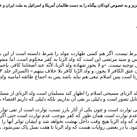
ز و به خصوص کودکان بیگناه را به دست ظالمان آمریکا و اسرائیل به ملت ایران و عز
نیست. اگر هم کسی طهارت مولد را شرط دانسته است از این باب است
و سید مرتضی این است که ولد الزنا به کفر محکوم است. اما مشهور 
نا است پس اسلام تبعی هم نباید باشد پس به اجماع طائفه امامیه ولد ا
الزنای مسیحی اسلام را اظهار کند مسلمان است ولد الزنای از مسلمان
قابل تصور است و دلیلی بر نفی آن نداریم. بلکه دلیلی که داریم اقتضاء 
یم نفی توارث است و چون یکی از آثار بارز نسب، توارث است از نفی تو
دم توارث است همان طور که کفر موجب عدم توارث است حتی اگر فرز
ه ولد الزنا هیچ وقت داخل بهشت نخواهد شد و ایشان تواتر آنها را 
یا در بعضی روایات هست که ولد الزنا تا هفت نسل پاک نمی‌شود. و الب