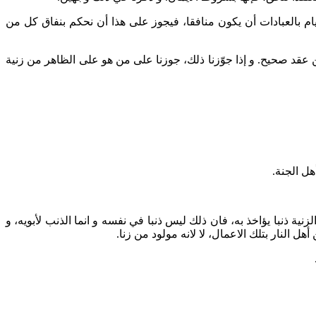
يام بالعبادات أن يكون منافقا، فيجوز على هذا أن نحكم بنفاق كل من
ن عقد صحيح. و إذا جوّزنا ذلك، جوزنا على من هو على الظاهر من زنية
هل الجنة.
زنية ذنبا يؤاخذ به، فان ذلك ليس ذنبا في نفسه و انما الذنب لأبويه، و
هل النار بتلك الاعمال، لا لانه مولود من زنا.