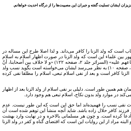
یزان ایشان تسلیت گفته و جبران این مصیبت‌ها را از درگاه احدیت خواهانم.
 که ولد الزنا را کافر می‌داند. و لذا اصلا طرح این مساله در
بین علماء این است که ولد الزنا در صورت اظهار اسلام به اسلام
محکوم است. کلام مرحوم ابن ادریس به خاطر صراحتی که دارد قابل توجیه نیست. «و لا يجوز شهادة ولد الزنا، لأنّه عند أصحابنا كافر، بإجماعهم عليه» (السرائر جلد ۲، صفحه ۱۲۲) «و لا خلاف بين أصحابنا، أنّ
ولد الزنا كافر» (السرائر جلد ۲، صفحه ۳۵۳) «و الأظهر بين الطّائفة ان عتق الكافر لا يجوز، و ولد الزّنا كافر بلا خلاف بينهم.» (السرائر جلد ۳، صفحه ۱۰) به نظر می‌رسد ایشان می‌خواسته است بگوید نسب ولد
لزنا کافر است و بعد از نفی اسلام تبعی، اسلام را مطلقا نفی کرده
 هم همین طور است. دلیلی بر نفی اسلام از ولد الزنا بعد از اظهار
می‌کند در موارد ولد بدون نکاح، اسلام تبعی هم وجود دارد.
ارث نفی نسب را فهمیده‌اند اما حق این است که این طور نیست. عدم
ند کافر حلال زاده باشد. شاید آنچه منشأ این توهم شده است آن
ادعا کرده است. و چون هر مسلمانی بالاخره و در نهایت وارد بهشت
ته مراد از این روایات این است که اقتضای گناه و کفر در ولد الزنا