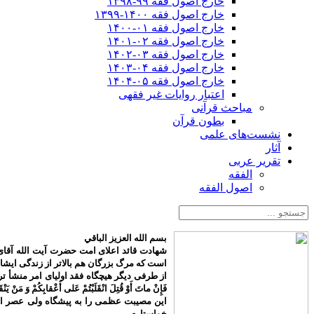
خارج اصول فقه ۹۹-۱۳۹۸
خارج اصول فقه ۱۴۰۰-۱۳۹۹
خارج اصول فقه ۰۱-۱۴۰۰
خارج اصول فقه ۰۲-۱۴۰۱
خارج اصول فقه ۰۳-۱۴۰۲
خارج اصول فقه ۰۴-۱۴۰۳
خارج اصول فقه ۰۵-۱۴۰۴
اعتبار روایات غیر فقهی
مباحث قرآنی
بطون قرآن
نشست‌های علمی
آثار
تقریر عربی
الفقه
اصول الفقه
بسم الله العزیز الباقي
شهادت قائد اعلای امت حضرت آیت الله آقای 
است که مرگ بزرگان هم بالاتر از زندگی ایش
از طرفی دیگر هیچگاه فقد اولیای امر منشأ تردید م
فَإِنْ ماتَ أَوْ قُتِلَ انْقَلَبْتُمْ عَلى‌ أَعْقابِكُمْ وَ مَنْ يَنْق
این مصیبت عظمی را به پیشگاه ولی عصر اما
خواستارم.