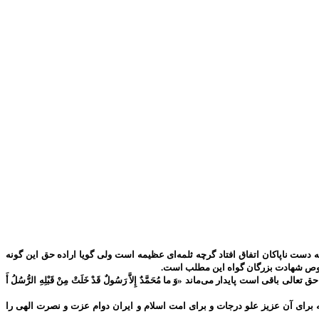
دست ناپاکان اتفاق افتاد گرچه ثلمه‌ای عظیمه است ولی گویا اراده حق این گونه
 خصوص شهادت بزرگان گواه این مطلب است.
پایدار می‌ماند «وَ ما مُحَمَّدٌ إِلاَّ رَسُولٌ قَدْ خَلَتْ مِنْ قَبْلِهِ الرُّسُلُ أَ
برای آن عزیز علو درجات و برای امت اسلام و ایران دوام عزت و نصرت الهی را