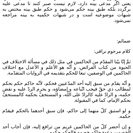
یعنی اگر مدعی بینه دارد، لازم نیست صبر کنند تا مدعی علیه
برگردد بلکه طبق بینه حکم می‌شود و حکم طبق بینه مختص به
شبهات موضوعیه است و در شبهات حکمیه به بینه مراجعه
نمی‌شود.
ضمائم:
کلام مرحوم نراقی:
ثمَّ إنّا بيّنا المقدّم من الحاكمين في مثل ذلك في مسألة الاختلاف في
الحبوة من كتاب الفرائض، و أنّه هو الأعلم و الأعدل مع اختلاف
الحاكمين في الوصفين، تبعا للحكم بتقديمه في الروايات المتقدّمة.
و أنّه يقدّم من سبق إليه أحد المدّعيين فحكم، لأنّه حاكم حكم بحكم
لمطالب ذي حقّ فيجب اتّباعه و إمضاؤه، و يحرم الردّ عليه و نقض
حكمه، و الرادّ عليه كالرادّ على اللّه، و المستخفّ بحكمه كالمستخفّ
بحكم الإمام، كما في المقبولة.
و لو استبق كلّ منهما إلى حاكم، فإن سبق أحدهما بالحكم فيقدّم
حكمه.
و إن أحضر كلّ من الحاكمين غريم من ترافع إليه، فإن أجاب أحد
الخصمين دعوة حاكم خصمه فالحكم حكمه.