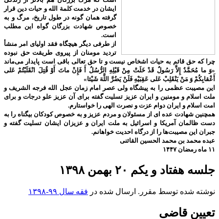
ایشان در خدمت کلمة الله و حیات دین قرار
گرفته همان گونه در طول تاریخ، مرگ و به
خصوص شهادت بزرگان گواه این مطلب
است.
از طرفی دیگر هیچگاه فقد اولیای امر منشأ
تردید مومنان از پیروی طریقت حق نبوده
چرا که حق قائم به حیات اشخاص نیست و تا حق تعالی باقی است پایدار می‌ماند
«وَ ما مُحَمَّدٌ إِلاَّ رَسُولٌ قَدْ خَلَتْ مِنْ قَبْلِهِ الرُّسُلُ أَ فَإِنْ ماتَ أَوْ قُتِلَ انْقَلَبْتُمْ عَلى‌
أَعْقابِكُمْ وَ مَنْ يَنْقَلِبْ عَلى‌ عَقِبَيْهِ فَلَنْ يَضُرَّ اللَّهَ شَيْئا»
این مصیبت عظمی را به پیشگاه ولی عصر امام زمان عجل الله فرجه الشریف و
ملت اسلام و مومنین و ایران عزیز تسلیت گفته برای آن عزیز علو درجات و برای
امت اسلام و ایران دوام عزت و نصرت الهی را خواستارم.
همچنین شهادت عده ای از مسئولان و مردم عزیز و به خصوص کودکان بیگناه را به
دست ظالمان آمریکا و اسرائیل به ملت ایران و عزیزان ایشان تسلیت گفته و
جبران این مصیبت‌ها را از درگاه احدیت خواهانم.
عبده محمد بن محمد الحسین القائنی
۱۱ ماه رمضان ۱۴۴۷
جلسه هفتاد و یکم ۲۰ بهمن ۱۳۹۸
نوشته شده توسط مقرر. ارسال شده در
فقه سال ۹۹-۱۳۹۸
تعیین قاضی