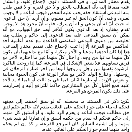
يقدم مختار المدعي، و في المستند دعوى الإجماع عليه، و استدل
عليه مضافا إليه بأنّه المطالب بالحق و لا حق لغيره أو لا فمن طلب
منه المدعى استنقاذ حقه يجب عليه الفحص فيجب‌ اتباعه و لا وجوب
لغيره، و فيه، أنّ كون الحق له غير معلوم، و إن أريد أنّ حق الدعوى
له حيث أنّ له أن يدعي و له أن يترك، ففيه، أنّ مجرد هذا لا يوجب
تقدم مختاره إذ بعد الدعوى يكون للآخر أيضا حق الجواب، مع أنّه
يمكن أن يسبق المدعى عليه بعد الدعوى إلى حاكم و يطلب منه
تخليصه من دعوى المدعى فمقتضى القاعدة مع عدم أعلمية أحد
الحاكمين هو القرعة إلّا إذا ثبت الإجماع على تقديم مختار المدعي،
هذا إذا كان أحدهما مدعيا و الآخر منكرا، و أمّا مع تداعيهما بأن يكون
كلّ منهما مدعيا من وجه، و اختار كلّ منهما غير ما اختاره الآخر مع
فرض تساويهما فلا ينبغي الإشكال في القرعة، كما إذا زوجت الباكرة
الرشيدة نفسها من رجل و زوجها أبوها من آخر فتنازع الرجلان في
زوجيتها، أو تنازع الولد الأكبر مع سائر الورثة في كون الحبوة مجانية
أو بعوض الإرث، أو تنازعا اثنان فيما في يد ثالث أو فيما لا يد لأحد
عليه فمع اختيار كل من المتنازعين حاكما للترافع إليه و إصرارهما
على ذلك يكون المرجع هو القرعة.
لكن: ذكر في المستند ما محصله: انّه لو سبق أحدهما إلى مجتهد
فحكم له بناء على جواز الحكم على الغائب يقدم لانّه حاكم حكم لذي
حق مطالب فيجب اتباعه و يحرم الرد عليه، و لو استبق كل منهما
إلى حاكم فحكم له يقدم من حكمه أسبق و إن تقارنا لم ينفذ شي‌ء
منهما و إن اشتبه السابق كان المرجع القرعة، و كذا إن لم يحكم
واحد منهما لعدم جواز الحكم على الغائب عنده.