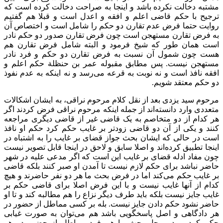
مشتبه دخالت نکرده باشد و اینجا به صراحت دخالت کرده است که
ترجیح با حکم قاضی اعلم و افقه و اعدل است و قبلا هم گفتیم
روایت حتما فرض عدم تقارن دو حکم را شامل است و اختصاص آن
به فرض تقارن مستهجن است چون فرض تقارن صدور دو حکم نادر
است همان طور که شیخ فرمود و البته شامل فرض تقارن هم
هست چون شمول آن نسبت به فرض تقارن دو حکم و فرد نادر
مستهجن نیست. پس مطابق مقبوله عمر بن حنظلة حکم اعلم و
افقه نافذ است و نه نوبت به قرعه می‌رسد و نه اینکه به عدم نفوذ
دو حکم معتقد شویم.
مرحوم سید یزدی بعد از نقل کلام مرحوم نراقی، به ایشان اشکالات
متعددی وارد دانسته‌اند از جمله اینکه مرحوم نراقی فرض کردند اگر
هر کدام از دو متخاصم به یک قاضی غیر از قاضی دیگری مراجعه
کنند و یکی از آن دو قاضی زودتر بر غایب حکم کرد حکم او نافذ
است در حالی که ایشان بحث جواز قضای بر غایب را به اشتباه در
اینجا تطبیق کرده‌اند و اصلا سابق و لاحق در اینجا قابل تصویر نیست
چون مفاد ادله قضای بر غایب این است که اگر مدعی علیه در شهر
حاضر نباشد برای حکم لازم نیست تا آمدن او صبر کنند بلکه قاضی
بر غایب حکم می‌کند اما در فرض بحث ما هر دو نفر حاضرند و هیچ
کدام از آنها غایب نیست و با این فرض اصلا برای قاضی حکم بر
غایب جایز نیست بلکه باید طرف دیگر نزاع را هم مطالبه کند و تا او
حاضر نشود حکم دادن جایز نیست. بله بر کسی مماطل از حضور در
هر دادگاهی و اصل پاسخگویی باشد هم می‌توان به صورت غیابی
حکم کرد. و در محل بحث ما هم فرد مماطل از حضور در هر