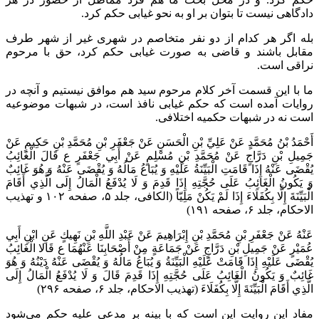
دادگاهی نیست تا بتوان بر او به نحو غیابی حکم کرد.
بله اگر هر کدام از دو نفر متخاصم در شهری غیر از شهر طرف
مقابل باشند و قاضی به صورت غیابی حکم کرد، حق با مرحوم
نراقی است.
ما با این قسمت آخر کلام مرحوم سید هم موافق نیستیم و آنچه در
روایات آمده است که حکم غیابی نافذ است، در شبهات موضوعیه
است نه در شبهات حکمیه اختلافی.
أَحْمَدُ بْنُ مُحَمَّدٍ عَنْ عَلِيِّ بْنِ الْحَسَنِ عَنْ جَعْفَرِ بْنِ مُحَمَّدِ بْنِ حَكِيمٍ عَنْ
جَمِيلِ بْنِ دَرَّاجٍ عَنْ مُحَمَّدِ بْنِ مُسْلِمٍ عَنْ أَبِي جَعْفَرٍ ع قَالَ الْغَائِبُ
يُقْضَى عَنْهُ إِذَا قَامَتِ الْبَيِّنَةُ عَلَيْهِ وَ يُبَاعُ مَالُهُ وَ يُقْضَى عَنْهُ وَ هُوَ غَائِبٌ
وَ يَكُونُ الْغَائِبُ عَلَى حُجَّتِهِ إِذَا قَدِمَ وَ لَا يُدْفَعُ الْمَالُ إِلَى الَّذِي أَقَامَ
الْبَيِّنَةَ إِلَّا بِكُفَلَاءَ إِذَا لَمْ يَكُنْ مَلِيّاً (الکافی، جلد ۵، صفحه ۱۰۲ و تهذیب
الاحکام، جلد ۶، صفحه ۱۹۱)
عَنْهُ عَنْ جَعْفَرِ بْنِ مُحَمَّدِ بْنِ إِبْرَاهِيمَ عَنْ عَبْدِ اللَّهِ بْنِ نَهِيكٍ عَنِ ابْنِ أَبِي
عُمَيْرٍ عَنْ جَمِيلِ بْنِ دَرَّاجٍ عَنْ جَمَاعَةٍ مِنْ أَصْحَابِنَا عَنْهُمَا ع قَالا الْغَائِبُ
يُقْضَى عَلَيْهِ إِذَا قَامَتْ عَلَيْهِ الْبَيِّنَةُ وَ يُبَاعُ مَالُهُ وَ يُقْضَى عَنْهُ دَيْنُهُ وَ هُوَ
غَائِبٌ وَ يَكُونُ الْغَائِبُ عَلَى حُجَّتِهِ إِذَا قَدِمَ قَالَ وَ لَا يُدْفَعُ الْمَالُ إِلَى
الَّذِي أَقَامَ الْبَيِّنَةَ إِلَّا بِكُفَلَاءَ‌ (تهذیب الاحکام، جلد ۶، صفحه ۲۹۶)
مفاد این روایت این است که با بینه بر مدعی علیه حکم می‌شود