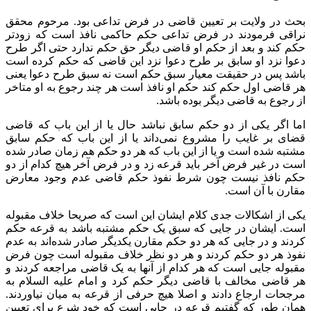
بحث در ولایت بر تعیین قاضی در فرض تداعی بود. مرحوم محقق
نراقی فرمودند در فرض تداعی حکم حاکمی نافذ است که زودتر
حکم کند و بعد از حکم او قاضی دیگر حق حکم ندارد حتی اگر طرح
دعوا نزد او سابق بر طرح دعوا نزد این قاضی که حکم کرده است
باشد پس در حقیقت معیار سبق حکم است نه سبق طرح دعوا یعنی
هر قاضی اول حکم کند حکم او نافذ است هر چند رجوع به او متاخر
از رجوع به قاضی دیگر بوده باشد.
اما اگر یکی از دو حکم سابق نباشد حال یا از این باب که قاضی
قضای بر غایب را مشروع نمی‌داند یا از این باب که حکم سابق
مشتبه شده است و یا از این باب که هر دو حکم هم زمان صادر شده
است در غیر فرض آخر باید قرعه زد و در فرض آخر هیچ کدام از دو
حکم نافذ نیست چون شرط نفوذ حکم قاضی عدم وجود معارض
مقارن با آن است.
یکی از اشکالات جدی کلام ایشان این است که صریحا خلاف مقبوله
است. ایشان در جایی که سبق یک حکم مشتبه باشد به قرعه حکم
کردند و در جایی که هر دو حکم مقارن یکدیگر صادر شده‌اند به عدم
نفوذ هر دو حکم کردند و هر دو نظر خلاف مقبوله است چون فرض
مقبوله جایی است که هر کدام از آنها به یک قاضی مراجعه کردند و
هر قاضی مخالف با قاضی دیگر حکم کرد و امام علیه السلام به
مرجحات ارجاع دادند و اصلا هیچ حرفی از قرعه به میان نیاوردند.
همان طور که گفتیم قرعه در جایی است که خود شرع برای تعیین