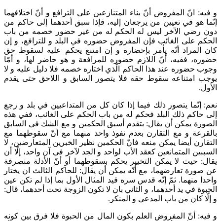
و فيه: انّ المفروض أنّ بناء المتنازعين على الترافع و أنّ اختلافهما
إنّما هو في تعيين من يرجعان إليه، فإذا سبق أحدهما إلى حاكم من
دون رضي الآخر ليس له الحكم له من غير حضور خصمه من باب
الحكم على الغائب فإن المفروض حضوره في البلد و للترافع، و إن
كان المراد أنّه يأمر بإحضاره و إن امتنع يحكم عليه لسقوط حق
حضوره، ففيه، أنّ اللازم حضوره للمرافعة و هو حاضر لها، و أمّا
وجوب حضوره عند هذا الحاكم الّذي اختاره خصمه فلا دليل عليه و لا
يوجب امتناعه سقوط حقه فلا يتصور السابق و اللاحق حتى يقدم
الأول.
نعم: إنّما يتصور ذلك فيما إذا كان كل من المتداعيين في بلد و رجع
إلى حاكم ذلك‌ البلد فحكم له من باب الحكم على الغائب، ففي هذه
الصورة يمكن أن يقال: بتقدم أسبق الحكمين و مع الشك في السابق
بالقرعة و مع التقارن بعدم نفوذ واحد منهما مع أنّ سقوطهما مع
التقارن أيضا يمكن منعه فانّ الحكمين نظير الخبرين المتعارضين، لا
السببين المتمانعين كعقد الأب لواحد و الجد لآخر في آن واحد، إلّا أن
يقال: حيث لا يمكن التخيير يحكم بسقوطهما أو أنّ الأدلة منصرفة
عن صورة تعارضهما، مع أنّه يمكن أن يقال: للحاكم الثالث ان يختار
واحدا منهما. ثمّ إنّه قدس سره قيد المثال الأول بما إذا لم تكن عين
الحبوة في يد أحدهما، و الثاني بان لا تكون الزوجة تحت أحدهما، قال:
و إلّا كان من باب المدعي و المنكر.
و فيه: أنّ المفروض العلم بكون المال من الحبوة فلا فرق بين كونه