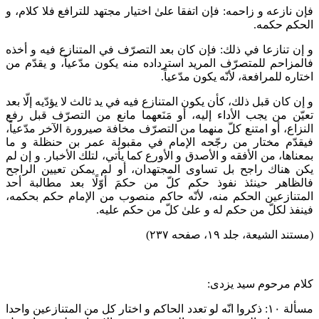
فإن نازعه و زاحمه: فإن اتفقا علىٰ اختيار مجتهد للترافع فلا كلام، و
الحكم حكمه.
و إن تنازعا في ذلك: فإن كان بعد التصرّف في المتنازع فيه و أخذه
فالمزاحم للمتصرّف المريد استرداده منه يكون مدّعياً، و يقدّم من
اختاره للمرافعة، لأنّه يكون مدّعياً.
و إن كان قبل ذلك، كأن يكون المتنازع فيه في يد ثالث لا يؤدّيه إلّا بعد
تعيّن من يجب الأداء إليه، أو مَنَعهما مانع من التصرّف قبل رفع
النزاع، أو امتنع كلّ منهما من التصرّف مخافة صيرورة الآخر مدّعياً،
فيقدّم مختار‌ من رجّحه الإمام في مقبولة عمر بن حنظلة و ما
بمعناها، من الأفقه و الأصدق و الأورع كما يأتي، لتلك الأخبار. و إن لم
يكن هناك راجح بل تساوى المجتهدان، أو لم يمكن تعيين الراجح
فالظاهر حينئذ نفوذ حكم كلّ من حكمَ أوّلًا بعد مطالبة أحد
المتنازعين الحكم منه، لأنّه حاكم منصوب من الإمام حكم بحكمه،
فينفذ لكلّ من حكم له و علىٰ كلّ من حكم عليه.
(مستند الشیعة، جلد ۱۹، صفحه ۲۳۷)
کلام مرحوم سید یزدی:
مسألة ۱۰: ذكروا انّه لو تعدد الحاكم و اختار كل من المتنازعين واحدا‌