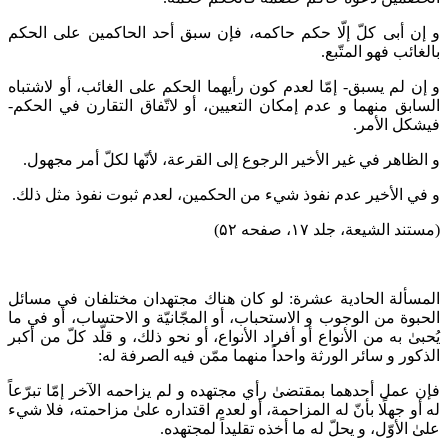
و إن أبى كلّ إلّا حكم حاكمه، فإن سبق أحد الحاكمين على الحكم
بالغائب فهو المتّبع.
و إن لم يسبق- إمّا لعدم كون رأيهما الحكم على الغائب، أو لاشتباه
السابق منهما و عدم إمكان التعيين، أو لاتّفاق التقارن في الحكم-
فيشكل الأمر.
و الظاهر في غير الأخير الرجوع إلى القرعة، لأنّها لكلّ أمر مجهول.
و في الأخير عدم نفوذ شي‌ء من الحكمين، لعدم ثبوت نفوذ مثل ذلك.
(مستند الشیعة، جلد ۱۷، صفحه ۵۲)
المسألة الحادية عشرة: لو كان هناك مجتهدان مختلفان في مسائل
الحبوة‌ من الوجوب و الاستحباب، أو المجّانيّة و الاحتساب، أو في ما
يُحبىٰ به من الأنواع أو أفراد الأنواع، أو نحو ذلك، و قلّد كلّ من أكبر
الذكور و سائر الورثة واحداً منهما ممّن فيه الصرفة له:
فإن عمل أحدهما بمقتضىٰ رأي مجتهده و لم يزاحمه الآخر إمّا تبرّعاً
له أو جهلًا بأنّ له المزاحمة، أو لعدم اقتداره علىٰ مزاحمته، فلا شي‌ء
علىٰ الأوّل، و يحلّ له ما أخذه تقليداً لمجتهده.