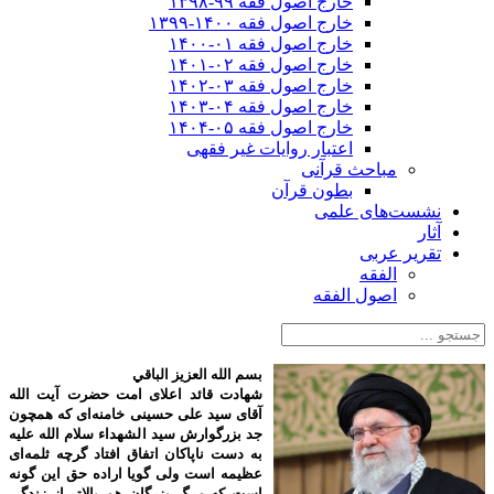
خارج اصول فقه ۹۹-۱۳۹۸
خارج اصول فقه ۱۴۰۰-۱۳۹۹
خارج اصول فقه ۰۱-۱۴۰۰
خارج اصول فقه ۰۲-۱۴۰۱
خارج اصول فقه ۰۳-۱۴۰۲
خارج اصول فقه ۰۴-۱۴۰۳
خارج اصول فقه ۰۵-۱۴۰۴
اعتبار روایات غیر فقهی
مباحث قرآنی
بطون قرآن
نشست‌های علمی
آثار
تقریر عربی
الفقه
اصول الفقه
بسم الله العزیز الباقي
شهادت قائد اعلای امت حضرت آیت الله
آقای سید علی حسینی خامنه‌ای که همچون
جد بزرگوارش سید الشهداء سلام الله علیه
به دست ناپاکان اتفاق افتاد گرچه ثلمه‌ای
عظیمه است ولی گویا اراده حق این گونه
است که مرگ بزرگان هم بالاتر از زندگی