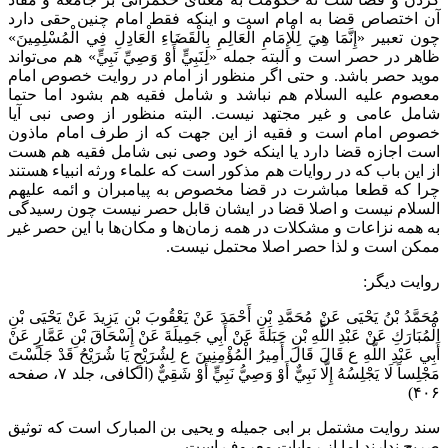
آن اختصاص قضا به امام است و اینکه فقط امام چنین حقی دارد
چون تعبیر «إِنَّمَا هِيَ لِلْإِمَامِ الْعَالِمِ بِالْقَضَاءِ الْعَادِلِ فِي الْمُسْلِمِينَ»
ظاهر در حصر است و البته جمله «لِنَبِيٍّ أَوْ وَصِيِّ نَبِيٍّ‌» هم می‌تواند
موید حصر باشد. و حتی اگر منظور از امام در روایت خصوص امام
معصوم علیه السلام هم نباشد و شامل فقیه هم بشود اما حتما
شامل عامی و غیر مجتهد نیست. البته منظور از وصی نبی آیا
خصوص امام است و فقیه از این جهت که از طرف امام ماذون
است اجازه قضا دارد یا اینکه خود وصی نبی شامل فقیه هم هست
از این باب که در روایات هم مذکور است که علماء ورثه انبیاء هستند
چرا که قطعا مباشرت در قضا مخصوص به پیامبران و ائمه علیهم
السلام نیست و اصلا قضا در ایشان قابل حصر نیست چون رسیدگی
به همه نزاعات و مشکلات در همه زمان‌ها و مکان‌ها با این حصر غیر
ممکن است و لذا حصر اصلا محتمل نیست.
روایت دیگر:
مُحَمَّدُ بْنُ يَحْيَى عَنْ مُحَمَّدِ بْنِ أَحْمَدَ عَنْ يَعْقُوبَ بْنِ يَزِيدَ عَنْ يَحْيَى بْنِ
الْمُبَارَكِ عَنْ عَبْدِ اللَّهِ بْنِ جَبَلَةَ عَنْ أَبِي جَمِيلَةَ عَنْ إِسْحَاقَ بْنِ عَمَّارٍ عَنْ
أَبِي عَبْدِ اللَّهِ ع قَالَ قَالَ أَمِيرُ الْمُؤْمِنِينَ ع لِشُرَيْحٍ يَا شُرَيْحُ قَدْ جَلَسْتَ
مَجْلِساً لَا يَجْلِسُهُ إِلَّا نَبِيٌّ أَوْ وَصِيُّ نَبِيٍّ أَوْ شَقِيٌّ‌ (الکافی، جلد ۷، صفحه
۴۰۶)
سند روایت مشتمل بر ابی جمیله و یحیی بن المبارک است که توثیق
صریح ندارند اما از روایات معروف است.