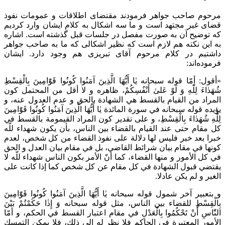
مرحوم صاحب جواهر فرمودند مقتضای اطلاقات و عمومات نفوذ
قضای غیر مجتهد است و ما سه اشکال به کلام ایشان وارد کردیم
که توضیح آن به صورت مفصل در جلسات قبل گذشته است. اشاره
به این نکته هم لازم است که نظیر اشکالی که ما به صاحب جواهر
داشتیم در کلام مرحوم آقای تبریزی هم وجود دارد. ایشان
فرموده‌اند:
«أقول: أمّا قوله سبحانه يٰا أَيُّهَا الَّذِينَ آمَنُوا كُونُوا قَوّٰامِينَ بِالْقِسْطِ
شُهَدٰاءَ لِلّٰهِ وَ لَوْ عَلىٰ أَنْفُسِكُمْ، ظاهره و لا أقل من المحتمل كون
المراد من القيام بالقسط هي الشهادة بالحق و عدم العدول عنه، و
يؤيده قوله سبحانه في سورة‌ المائدة يٰا أَيُّهَا الَّذِينَ آمَنُوا كُونُوا قَوّٰامِينَ
لِلّٰهِ شُهَدٰاءَ بِالْقِسْطِ، و على تقدير كون المراد القيمومة بالقسط في
كل مقام حتى عند القيام بالقضاء بين الناس، بأن يكون شهداء للّه
خبرا بعد خبر فليس لها دلالة على نفوذ القضاء من كل شخص، لعدم
كونها في مقام بيان شرائط القاضي، بل في مقام بيان العدل و الحق
في كل الأمور و منها القضاء، كما أنّ الأمر بكون الناس شهداء للّه لا
يقتضي قبول الشهادة في كل مقام عن كل شخص كما إذا كانت على
الغير و لم يكن عادلا.
و بتعبير آخر شمول قوله سبحانه يٰا أَيُّهَا الَّذِينَ آمَنُوا كُونُوا قَوّٰامِينَ
بِالْقِسْطِ للقضاء بين الناس، مثل قوله سبحانه وَ إِذٰا حَكَمْتُمْ بَيْنَ
النّٰاسِ أَنْ تَحْكُمُوا بِالْعَدْلِ في مقام اعتبار القسط في الحكم، و أمّا
الأمور المعتبرة في الحاكم فلا نظر له إلى ذلك، فلا يمكن التمسك