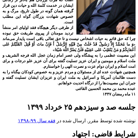
ایشان در خدمت کلمة الله و حیات دین قرار
گرفته همان گونه در طول تاریخ، مرگ و به
خصوص شهادت بزرگان گواه این مطلب
است.
از طرفی دیگر هیچگاه فقد اولیای امر منشأ
تردید مومنان از پیروی طریقت حق نبوده
چرا که حق قائم به حیات اشخاص نیست و تا حق تعالی باقی است پایدار می‌ماند
«وَ ما مُحَمَّدٌ إِلاَّ رَسُولٌ قَدْ خَلَتْ مِنْ قَبْلِهِ الرُّسُلُ أَ فَإِنْ ماتَ أَوْ قُتِلَ انْقَلَبْتُمْ عَلى‌
أَعْقابِكُمْ وَ مَنْ يَنْقَلِبْ عَلى‌ عَقِبَيْهِ فَلَنْ يَضُرَّ اللَّهَ شَيْئا»
این مصیبت عظمی را به پیشگاه ولی عصر امام زمان عجل الله فرجه الشریف و
ملت اسلام و مومنین و ایران عزیز تسلیت گفته برای آن عزیز علو درجات و برای
امت اسلام و ایران دوام عزت و نصرت الهی را خواستارم.
همچنین شهادت عده ای از مسئولان و مردم عزیز و به خصوص کودکان بیگناه را به
دست ظالمان آمریکا و اسرائیل به ملت ایران و عزیزان ایشان تسلیت گفته و
جبران این مصیبت‌ها را از درگاه احدیت خواهانم.
عبده محمد بن محمد الحسین القائنی
۱۱ ماه رمضان ۱۴۴۷
جلسه صد و سیزدهم ۲۵ خرداد ۱۳۹۹
نوشته شده توسط مقرر. ارسال شده در
فقه سال ۹۹-۱۳۹۸
شرایط قاضی: اجتهاد