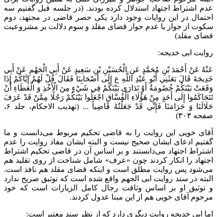
عدم اشتراط اجتهاد استدلال کرده بودند. (در جلسه قبل گفتیم سه
احتمال در این روایات وجود دارد یکی حصر قاضی در مجتهد، دوم
سکوت از جواز یا عدم جواز قضای مقلد و سوم دلالت بر مشروعیت
قضای مقلد)
روایت ابی خدیجه:
عَنْهُ عَنْ أَحْمَدَ بْنِ مُحَمَّدٍ عَنِ الْحُسَيْنِ بْنِ سَعِيدٍ عَنْ أَبِي الْجَهْمِ عَنْ أَبِي
خَدِيجَةَ قَالَ بَعَثَنِي أَبُو عَبْدِ اللَّهِ ع إِلَى أَصْحَابِنَا فَقَالَ قُلْ لَهُمْ إِيَّاكُمْ إِذَا
وَقَعَتْ بَيْنَكُمْ خُصُومَةٌ أَوْ تَدَارَى بَيْنَكُمْ فِي شَيْ‌ءٍ مِنَ الْأَخْذِ وَ الْعَطَاءِ أَنْ
تَتَحَاكَمُوا إِلَى أَحَدٍ مِنْ هَؤُلَاءِ الْفُسَّاقِ اجْعَلُوا بَيْنَكُمْ رَجُلًا مِمَّنْ قَدْ عَرَفَ
حَلَالَنَا وَ حَرَامَنَا فَإِنِّي قَدْ جَعَلْتُهُ قَاضِياً ... (تهذیب الاحکام، جلد ۶،
صفحه ۳۰۳)
آقای خویی این روایت را به قاضی تحکیم مربوط می‌دانست و ما
گفتیم ادعای ایشان صحیح نیست و البته ایشان مفاد روایت را عدم
اشتراط اجتهاد می‌دانستند و بر اساس آن در قاضی تحکیم اشتراط
اجتهاد را انکار کردند چون «عرف» شامل شناخت از روی تقلید هم
می‌شود پس روایت مطلق است و اینکه قضای مقلد هم نافذ است.
البته در سند روایت ابی الجهم واقع شده است که توثیق صریح ندارد
و توثیق او بر اساس وثاقت رجال کامل الزیارات است که خود
مرحوم آقای خویی هم از این مبنا عدول کردند.
اما ابی خدیجه روایت دیگری دارد که از نظر سند معتبر است: