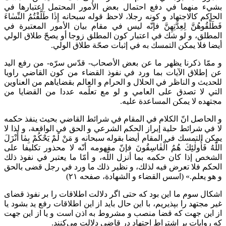
بشي‌ء منهما في دفع احتمال بعض الأمور المحتمل اعتبارها في
الحاكم كالاجتهاد و كونه رجلا، لاحظ قوله سبحانه إِذٰا طَلَّقْتُمُ النِّسٰاءَ
فَطَلِّقُوهُنَّ لِعِدَّتِهِنَّ فإنّه ليس في مقام بيان الأمور المعتبرة في
المطلق، و لو شك في اعتبار كون المطلق زوجا أو يصحّ طلاق الولي
أيضا فلا يمكن التمسك به في إثبات صحّة طلاق الولي.
و ممّا ذكرنا يظهر ما عن بعض الأصحاب- قدّس سرّه- من رفع اليد
عن إطلاق الآيات بما ورد في نفوذ القضاء من كون القاضي راويا
للحديث و الناظر في الحلال و الحرام و العالم بقضاياهم من العناوين
التي لا تصدق على العامي و لو مع تعلّمه عددا من القضايا من
مجتهده لا يمكن المساعدة عليه.
و الحاصل انّ الكلام في المقام في شرائط القاضي بحيث ينفذ حكمه
لا في شرائط حلية إبراز الحكم الشرعي و الحق في الواقعة، و لذا لا
يمكن التمسك في المقام أيضا بقوله سبحانه وَ مَنْ لَمْ يَحْكُمْ بِمٰا أَنْزَلَ
اللّٰهُ فَأُولٰئِكَ هُمُ الْفٰاسِقُونَ فإنّ مفهومه أنّه لا محذور تكليفا على
الشخص إذا كان حكمه بما أنزل اللّه، و أمّا ما يعتبر في نفوذ ذلك
الحكم فلا تعرض فيه لذلك، و نظير ذلك ما ورد في رجل قضى بالحق
و هو يعلم.» (اسس القضاء و الشهادة، صفحه ۲۱)
اشکال سوم ما این بود که حتی اگر دلالت اطلاقات را بر نفوذ قضای
غیر مجتهد را بپذیریم، با این حال باید از این اطلاقات رفع ید بشود یا
از این جهت که قضا منصب و مشروط به اذن است و یا از این جهت
که روایات بر اشتراط اجتهاد در قاضی دلالت می‌کنند.