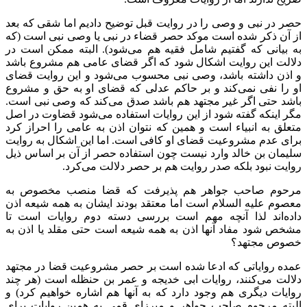
حصر در نبی و وصی را در روایت قبل توضیح دادیم اما شقی که بعد
از آن ذکر شده است موکد حصر قضاء در نبی یا وصی نبی است (که
به بیانی که گفتیم شامل فقیه هم می‌شود). البته ممکن است در
دلالت این روایت اشکال شود که اگر قضای عامی هم مشروع باشد
و اذن داشته باشد، وصی نبی محسوب می‌شود و این روایت قضای
او را نفی نمی‌کند و بر حاکم عدلی که قضای او به حق و مشروع
باشد حتی اگر غیر مجتهد هم باشد صدق می‌کند که وصی نبی است.
مگر اینکه گفته شود از این روایات استفاده می‌شود قضاوت در اصل
متعلق به انبیاء است و همین که نتوان اذن به عامی را احراز کرد
برای عدم مشروعیت قضای او کافی است. اما این اشکال به روایت
سلیمان بن خالد وارد نیست چون استفاده حصر از آن بر اساس ذیل
روایت نبود بلکه صدر روایت هم بر حصر دلالت می‌کرد.
مرحوم صاحب جواهر هم پذیرفت که قضا منصب مخصوص به
معصوم علیه السلام است اما معتقد بودند ایشان به همه شیعه اذن
داده‌اند لذا آنچه مهم است بررسی دسته دوم روایات است تا
مشخص شود مفاد آنها اذن به همه شیعه است حتی مقلد یا اذن به
خصوص مجتهد؟
عمده روایاتی که ادعا شده است بر حصر مشروعیت قضا در مجتهد
دلالت می‌کنند، روایات ابی خدیجه و عمر بن حنظله است (هر چند
روایات دیگری هم وجود دارد که به آنها هم اشاره خواهیم کرد) و
البته مرحوم صاحب جواهر و میرزای قمی به همین روایات برای