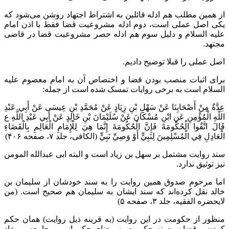
از همین مطلب هم ادله قائلین به اشتراط اجتهاد روشن می‌شود که
یکی اصل عملی است، دوم ادله مشروعیت قضا فقط با اذن امام
علیه السلام و دلیل سوم هم ادله حصر مشروعیت قضا در قاضی
مجتهد.
اصل عملی را قبلا توضیح دادیم.
برای اثبات منصب بودن قضا و اختصاص آن به امام معصوم علیه
السلام است به برخی روایات تمسک شده است از جمله:
عِدَّةٌ مِنْ أَصْحَابِنَا عَنْ سَهْلِ بْنِ زِيَادٍ عَنْ مُحَمَّدِ بْنِ عِيسَى عَنْ أَبِي عَبْدِ
اللَّهِ الْمُؤْمِنِ عَنِ ابْنِ مُسْكَانَ عَنْ سُلَيْمَانَ بْنِ خَالِدٍ عَنْ أَبِي عَبْدِ اللَّهِ ع
قَالَ اتَّقُوا الْحُكُومَةَ فَإِنَّ الْحُكُومَةَ إِنَّمَا هِيَ لِلْإِمَامِ الْعَالِمِ بِالْقَضَاءِ
الْعَادِلِ فِي الْمُسْلِمِينَ لِنَبِيٍّ أَوْ وَصِيِّ نَبِيٍّ‌ (الکافی، جلد ۷، صفحه ۴۰۶)
سند روایت مشتمل بر سهل بن زیاد است و البته ابی عبدالله المومن
نیز توثیق ندارد.
اما مرحوم صدوق همین روایت را به سند خودشان از سلیمان بن
خالد نقل کرده‌اند که سند ایشان به سلیمان هم صحیح است. (من
لایحضره الفقیه، جلد ۳، صفحه ۵)
منظور از حکومت در این روایت (به قرینه ذیل روایت) همان حکم
کردن و قضا ست نه حکومت به معنای حکمرانی بر جامعه و مفاد