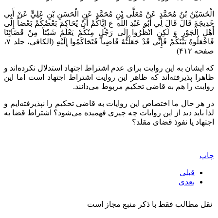
الْحُسَيْنُ بْنُ مُحَمَّدٍ عَنْ مُعَلَّى بْنِ مُحَمَّدٍ عَنِ الْحَسَنِ بْنِ عَلِيٍّ عَنْ أَبِي
خَدِيجَةَ قَالَ قَالَ لِي أَبُو عَبْدِ اللَّهِ ع إِيَّاكُمْ أَنْ يُحَاكِمَ بَعْضُكُمْ بَعْضاً إِلَى
أَهْلِ الْجَوْرِ وَ لَكِنِ انْظُرُوا إِلَى رَجُلٍ مِنْكُمْ يَعْلَمُ شَيْئاً مِنْ قَضَائِنَا
فَاجْعَلُوهُ بَيْنَكُمْ فَإِنِّي قَدْ جَعَلْتُهُ قَاضِياً فَتَحَاكَمُوا إِلَيْهِ‌ (الکافی، جلد ۷،
صفحه ۴۱۲)
که ایشان به این روایت برای عدم اشتراط اجتهاد استدلال نکرده‌اند و
ظاهرا پذیرفته‌اند که ظاهر این روایت اشتراط اجتهاد است اما این
روایت را هم به قاضی تحکیم مربوط می‌دانند.
در هر حال ما اختصاص این روایات به قاضی تحکیم را نپذیرفته‌ایم و
لذا باید دید از این روایات چه چیزی فهمیده می‌شود؟ اشتراط قضا به
اجتهاد یا نفوذ قضای مقلد؟
چاپ
قبلی
بعدی
نقل مطالب فقط با ذکر منبع مجاز است