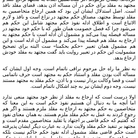
مجتهد به مقلد برای حکم در آن مساله اذن بدهد، قضای مقلد نافذ
است. اصل استدلال ایشان این بود که همین ارجاع متخاصمین به
مقلد توسط مجتهد، مصداق حکم مجتهد در نزاع است و نافذ و لازم
الاتباع است و اطلاق ادله نفوذ حکم مجتهد شامل این حکم هم
می‌شود چرا که فصل خصومت همان طور که با حکم خود مجتهد در
مساله فیصله پیدا می‌کند و مشمول آن ادله است با حکم مجتهد به
ارجاع به مقلد هم فیصله پیدا می‌کند و مشمول آن ادله است و این
هم مشمول همان تعبیر «حکم بحکمنا» ست البته برای تصحیح
مشمولیت این حکم در تعبیر روایت باید گفت مجتهد به مقلد خودش
ارجاع بدهد.
به نظر ما راه حل مرحوم نراقی ناتمام است. وجه اول ایشان که
مساله آلت بودن مقلد و استناد حکم به مجتهد است حرف ناتمامی
است و قضا وکالت بردار نیست و با اذن، حکم مقلد به مجتهد مستند
نیست. وجه دوم ایشان نیز به چند اشکال ناتمام است.
اولا درست است که ارجاع به مقلد از نظر خود مجتهد منعی ندارد
اما آنچه ما به دنبال آن هستیم نفوذ حکم است به این معنا که
متخاصمین به حکم مجتهد به ارجاع به مقلد ملزم هستند و اگر هم
رجوع کردند به عمل به حکم مقلد ملزم هستند. به همان معنای نفوذ
که گفتیم که حکم قاضی بر اجتهاد یا تقلید متخاصمین مقدم است و
مجتهد بر تنفیذ حکم مقلد ولایت ندارد. به عبارت دیگر ایشان پذیرفته
است حکم قاضی مقلد مشمول ادله نفوذ حکم حاکم نیست بلکه
می‌خواهد حکم مجتهد به ارجاع به مقلد را مشمول ادله نفوذ حکم