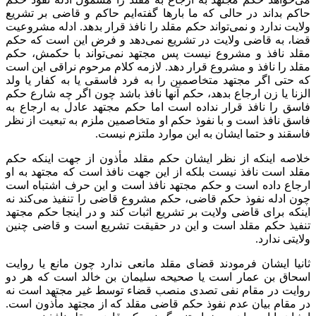
حاکم بداند در حالی که ما بارها گفته‌ایم حاکم و قاضی بر تشریع
ولایت ندارد و نمی‌تواند حکم مقلد را نافذ قرار بدهد. ادله مشروعیت
قضا، به قاضی ولایت در تشریع نمی‌دهد و فرض این است که حکم
مقلد نافذ و مشروع نیست پس مجتهد نمی‌تواند با حکمش، حکم
مقلد را نافذ و مشروع قرار دهد. لازمه کلام مرحوم نراقی این است
که حتی اگر مجتهد متخاصمین را به فرد فاسقی یا به کفار یا ولد
الزنا یا زن ارجاع بدهد، حکم آنها نافذ باشد چون اگر چه شارع حکم
فاسق را نافذ قرار نداده است اما حکم مجتهد عادل به ارجاع به
فاسق نافذ است و با نفوذ حکم او متخاصمین ملزم به تبعیت از نظر
فاسقند و حتما ایشان به این موارد ملتزم نیست.
خلاصه اینکه از نظر ایشان حکم مقلد مأذون از جهت اینکه حکم
مقلد است نافذ نیست بلکه از این جهت نافذ است که مجتهد به او
ارجاع داده است و حکم مجتهد نافذ است و این حرف اشتباه است
چون ادله نفوذ حکم قاضی، حکم مشروع قاضی را تنفیذ می‌کند نه
اینکه برای قاضی ولایت بر تشریع اثبات کند و در اینجا حکم مجتهد
تنفیذ حکم مقلد است و این در حقیقت تشریع است و قاضی چنین
ولایتی ندارد.
ثانیا ایشان فرمودند قضای مقلد مانعی ندارد چون مانع یا روایت
اسحاق بن عمار است یا صحیحه سلیمان بن خالد است که هر دو
روایت در مقام نفی تصدی منصب قضاء توسط غیر مجتهد است نه
در مقام بیان عدم نفوذ حکم قاضی مقلد که از مجتهد مأذون است.