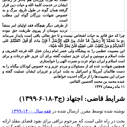
ایشان در خدمت کلمة الله و حیات دین قرار
گرفته همان گونه در طول تاریخ، مرگ و به
خصوص شهادت بزرگان گواه این مطلب
است.
از طرفی دیگر هیچگاه فقد اولیای امر منشأ
تردید مومنان از پیروی طریقت حق نبوده
چرا که حق قائم به حیات اشخاص نیست و تا حق تعالی باقی است پایدار می‌ماند
«وَ ما مُحَمَّدٌ إِلاَّ رَسُولٌ قَدْ خَلَتْ مِنْ قَبْلِهِ الرُّسُلُ أَ فَإِنْ ماتَ أَوْ قُتِلَ انْقَلَبْتُمْ عَلى‌
أَعْقابِكُمْ وَ مَنْ يَنْقَلِبْ عَلى‌ عَقِبَيْهِ فَلَنْ يَضُرَّ اللَّهَ شَيْئا»
این مصیبت عظمی را به پیشگاه ولی عصر امام زمان عجل الله فرجه الشریف و
ملت اسلام و مومنین و ایران عزیز تسلیت گفته برای آن عزیز علو درجات و برای
امت اسلام و ایران دوام عزت و نصرت الهی را خواستارم.
همچنین شهادت عده ای از مسئولان و مردم عزیز و به خصوص کودکان بیگناه را به
دست ظالمان آمریکا و اسرائیل به ملت ایران و عزیزان ایشان تسلیت گفته و
جبران این مصیبت‌ها را از درگاه احدیت خواهانم.
عبده محمد بن محمد الحسین القائنی
۱۱ ماه رمضان ۱۴۴۷
شرایط قاضی: اجتهاد (ج۳-۱۸-۶-۱۳۹۹)
نوشته شده توسط مقرر. ارسال شده در
فقه سال ۱۴۰۰-۱۳۹۹
بحث در راه حلی است که مرحوم نراقی برای نفوذ قضای مقلد ارائه
کرده‌اند. ایشان فرمودند اگر متخاصمین ابتدائا به مجتهد ترافع کنند و