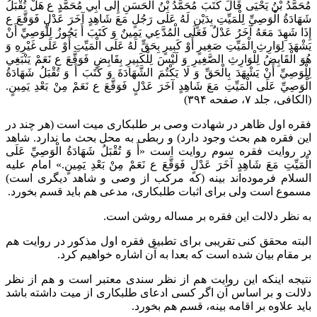
مُحَمَّدُ بْنُ يَحْيَى قَالَ كَتَبَ مُحَمَّدُ بْنُ الْحَسَنِ إِلَى أَبِي مُحَمَّدٍ ع هَلْ تُقْبَلُ
شَهَادَةُ الْوَصِيِّ لِلْمَيِّتِ بِدَيْنٍ لَهُ عَلَى رَجُلٍ مَعَ شَاهِدٍ آخَرَ عَدْلٍ فَوَقَّعَ ع
إِذَا شَهِدَ مَعَهُ آخَرُ عَدْلٌ فَعَلَى الْمُدَّعِي يَمِينٌ وَ كَتَبَ أَ يَجُوزُ لِلْوَصِيِّ أَنْ
يَشْهَدَ لِوَارِثِ الْمَيِّتِ صَغِيرٍ أَوْ كَبِيرٍ بِحَقٍّ لَهُ عَلَى الْمَيِّتِ أَوْ عَلَى غَيْرِهِ وَ
هُوَ الْقَابِضُ لِلْوَارِثِ الصَّغِيرِ وَ لَيْسَ لِلْكَبِيرِ بِقَابِضٍ فَوَقَّعَ ع نَعَمْ يَنْبَغِي
لِلْوَصِيِّ أَنْ يَشْهَدَ بِالْحَقِّ وَ لَا يَكْتُمَ الشَّهَادَةَ وَ كَتَبَ أَ وَ تُقْبَلُ شَهَادَةُ
الْوَصِيِّ عَلَى الْمَيِّتِ مَعَ شَاهِدٍ آخَرَ عَدْلٍ فَوَقَّعَ ع نَعَمْ مِنْ بَعْدِ يَمِينٍ.
(الکافی، جلد ۷، صفحه ۳۹۴)
فقره اول ظاهر در شهادت وصی بر طلبکاری میت است (هر چند در
این فقره هم بحث وجود دارد) و ربطی به محل بحث ما ندارد. شاهد
در روایت فقره سوم روایت است «
أَ وَ تُقْبَلُ شَهَادَةُ الْوَصِيِّ عَلَى
الْمَيِّتِ مَعَ
شَاهِدٍ آخَرَ عَدْلٍ فَوَقَّعَ
ع نَعَمْ مِنْ بَعْدِ يَمِينٍ.
» امام علیه
السلام فرموده‌اند بینه (که مرکب از وصی و شاهد دیگری است)
مسموع است ولی برای اثبات طلبکاری، مدعی هم باید قسم بخورد.
به نظر دلالت این فقره بر مساله روشن است.
البته محقق کنی تقریبی برای تطبیق فقره اول مذکور در روایت هم
بر مقام بیان شده است که بعدا به آن اشاره خواهیم کرد.
نتیجه اینکه این روایت هم از نظر سندی معتبر است و هم از نظر
دلالت و بر اساس آن اگر کسی ادعای طلبکاری از میت داشته باشد
باید علاوه بر اقامه بینه، قسم هم بخورد.