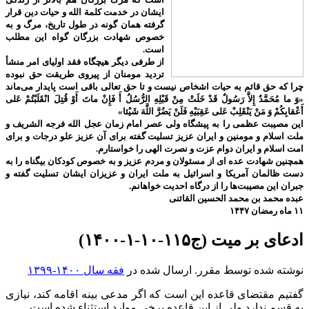
ایشان در خدمت کلمة الله و حیات دین قرار
گرفته همان گونه در طول تاریخ، مرگ و به
خصوص شهادت بزرگان گواه این مطلب
است.
از طرفی دیگر هیچگاه فقد اولیای امر منشأ
تردید مومنان از پیروی طریقت حق نبوده
چرا که حق قائم به حیات اشخاص نیست و تا حق تعالی باقی است پایدار می‌ماند
«وَ ما مُحَمَّدٌ إِلاَّ رَسُولٌ قَدْ خَلَتْ مِنْ قَبْلِهِ الرُّسُلُ أَ فَإِنْ ماتَ أَوْ قُتِلَ انْقَلَبْتُمْ عَلى‌
أَعْقابِكُمْ وَ مَنْ يَنْقَلِبْ عَلى‌ عَقِبَيْهِ فَلَنْ يَضُرَّ اللَّهَ شَيْئا»
این مصیبت عظمی را به پیشگاه ولی عصر امام زمان عجل الله فرجه الشریف و
ملت اسلام و مومنین و ایران عزیز تسلیت گفته برای آن عزیز علو درجات و برای
امت اسلام و ایران دوام عزت و نصرت الهی را خواستارم.
همچنین شهادت عده ای از مسئولان و مردم عزیز و به خصوص کودکان بیگناه را به
دست ظالمان آمریکا و اسرائیل به ملت ایران و عزیزان ایشان تسلیت گفته و
جبران این مصیبت‌ها را از درگاه احدیت خواهانم.
عبده محمد بن محمد الحسین القائنی
۱۱ ماه رمضان ۱۴۴۷
ادعای بر میت (ج۱۱۵-۱۰-۱-۱۴۰۰)
نوشته شده توسط مقرر. ارسال شده در
فقه سال ۱۴۰۰-۱۳۹۹
گفتیم مقتضای قاعده این است که اگر مدعی بینه اقامه کند، نیازی
به قسم ندارد ولی از این قاعده برخی موارد استثناء شده است.