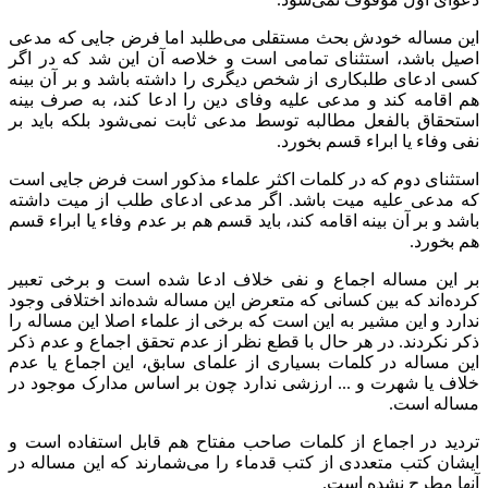
این مساله خودش بحث مستقلی می‌طلبد اما فرض جایی که مدعی
اصیل باشد، استثنای تمامی است و خلاصه آن این شد که در اگر
کسی
ادعای طلبکاری از شخص دیگری را داشته باشد و بر آن بینه
هم اقامه کند و مدعی علیه وفای دین را ادعا کند، به صرف بینه
استحقاق بالفعل مطالبه توسط مدعی ثابت نمی‌شود بلکه باید بر
نفی وفاء یا ابراء قسم بخورد.
استثنای دوم که در کلمات اکثر علماء مذکور است فرض جایی است
که مدعی علیه میت باشد. اگر مدعی ادعای طلب از میت داشته
باشد و بر آن بینه اقامه کند، باید قسم هم بر عدم وفاء یا ابراء قسم
هم بخورد.
بر این مساله اجماع و نفی خلاف ادعا شده است و برخی تعبیر
کرده‌اند که بین کسانی که متعرض این مساله شده‌اند اختلافی وجود
ندارد و این مشیر به این است که برخی از علماء اصلا این مساله را
ذکر نکردند. در هر حال با قطع نظر از عدم تحقق اجماع و عدم ذکر
این مساله در کلمات بسیاری از علمای سابق، این اجماع یا عدم
خلاف یا شهرت و ... ارزشی ندارد چون بر اساس مدارک موجود در
مساله است.
تردید در اجماع از کلمات صاحب مفتاح هم قابل استفاده است و
ایشان کتب متعددی از کتب قدماء را می‌شمارند که این مساله در
آنها مطرح نشده است.