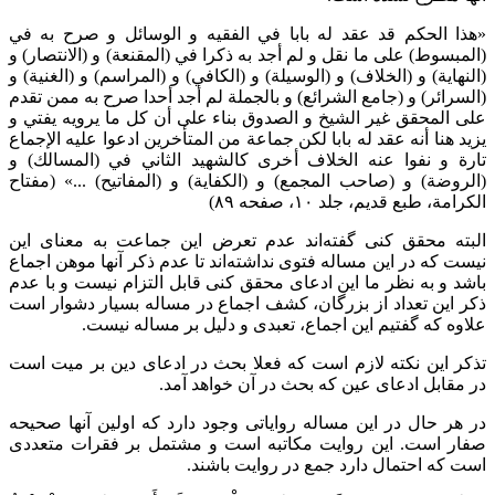
«
هذا الحكم قد عقد له بابا في الفقيه و الوسائل و صرح به في
(المبسوط) على ما نقل و لم أجد به ذكرا في (المقنعة) و (الانتصار) و
(النهاية) و (الخلاف) و (الوسيلة) و (الكافي) و (المراسم) و (الغنية) و
(السرائر) و (جامع الشرائع) و بالجملة لم أجد أحدا صرح به ممن تقدم
على المحقق غير الشيخ و الصدوق بناء على أن كل ما يرويه يفتي و
يزيد هنا أنه عقد له بابا لكن جماعة من المتأخرين ادعوا عليه الإجماع
تارة و نفوا عنه الخلاف أخرى كالشهيد الثاني في (المسالك) و
(الروضة) و (صاحب المجمع) و (الكفاية) و (المفاتيح) ...» (مفتاح
الکرامة، طبع قدیم، جلد ۱۰، صفحه ۸۹)
البته محقق کنی گفته‌اند عدم تعرض این جماعت به معنای این
نیست که در این مساله فتوی نداشته‌اند تا عدم ذکر آنها موهن اجماع
باشد و به نظر ما این ادعای محقق کنی قابل التزام نیست و با عدم
ذکر این تعداد از بزرگان، کشف اجماع در مساله بسیار دشوار است
علاوه که گفتیم این اجماع، تعبدی و دلیل بر مساله نیست.
تذکر این نکته لازم است که فعلا بحث در ادعای دین بر میت است
در مقابل ادعای عین که بحث در آن خواهد آمد.
در هر حال در این مساله روایاتی وجود دارد که اولین آنها صحیحه
صفار است. این روایت مکاتبه است و مشتمل بر فقرات متعددی
است که احتمال دارد جمع در روایت باشند.