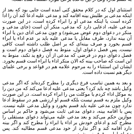
استثنای اول که در کلام محقق کنی آمده است جایی بود که بعد از
اینکه مدعی بر طلبش بینه اقامه کند و مدعی علیه ادعا کند آن را ادا
کرده است یا اینکه مدعی او را ابراء کرده است، در این صورت
مدعی علیه، ادعایی دارد که مدعی، منکر آن است (جای مدعی و
منکر در دعوای دوم عوض می‌شود) و چون مدعی ادای دین یا ابراء
آن بینه ندارد، طرف مقابل یا مدعی علیه باید بر عدم اداء یا ابراء
قسم بخورد و صرف بینه‌ای که بر اصل طلب داشته است کافی
نیست. پس فصل دعوای اول، منوط به فصل دعوای دوم است و
فصل دعوای دوم در فرضی که مدعی از آن رفع ید نکند، منوط به
این است که صاحب بینه که الان منکر اداء یا ابراء است قسم بخورد.
ایشان این استثناء را به مرحوم علامه هم در قواعد و برخی علمای
دیگر هم نسبت داده است.
و بعد به همین تناسب فرع دیگری را مطرح کرده‌اند که اگر مدعی
وکیل باشد چه باید کرد؟ یعنی مدعی علیه ادعا می‌کند که من دین را
به موکل اداء کردم یا موکلت من را ابراء کرده است. در این صورت
وکیل ملزم به قسم نیست بلکه قسم او ارزشی هم در سقوط ادعا
ندارد چون مدعی علیه باید قسم بخورد و وکیل مدعی علیه نیست.
پس با اقامه بینه، دعوای مدعی ثابت می‌شود و حاکم بر اساس
موازین حکم می‌کند و بعد مدعی علیه می‌تواند دعوای مستقلی را
مطرح کند و ادعای خودش بر اداء یا ابراء را مطرح کند و اگر بینه
دارد اقامه کند و اگر ندارد از خود مدعی قسم مطالبه کند. پس
دعوای اول موقوف نمی‌شود.