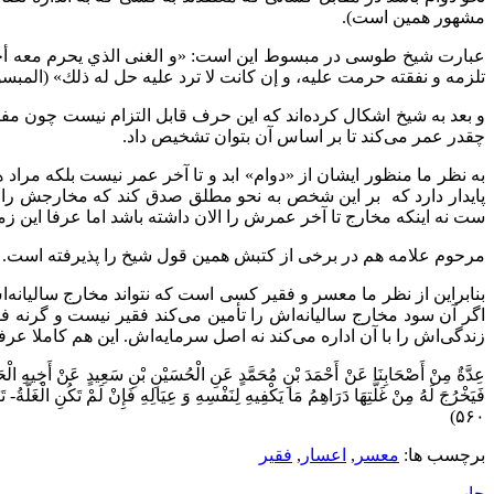
مشهور همین است).
عبارت شیخ طوسی در مبسوط این است: «و الغنى الذي يحرم معه أخذ ال
تلزمه و نفقته حرمت عليه، و إن كانت لا ترد عليه حل له ذلك» (المبسوط، جلد ۱، 
و بعد به شیخ اشکال کرده‌اند که این حرف قابل التزام نیست چون 
چقدر عمر می‌کند تا بر اساس آن بتوان تشخیص داد.
به نظر ما منظور ایشان از «دوام» ابد و تا آخر عمر نیست بلکه مر
پایدار دارد که بر این شخص به نحو مطلق صدق کند که مخارجش را دا
ست نه اینکه مخارج تا آخر عمرش را الان داشته باشد اما عرفا این زمی
مرحوم علامه هم در برخی از کتبش همین قول شیخ را پذیرفته است. (منتهی المطلب، جلد ۸، صفحه ۳۲۹ و م
بنابراین از نظر ما معسر و فقیر کسی است که نتواند مخارج سالیانه‌ا
اگر آن سود مخارج سالیانه‌اش را تأمین می‌کند فقیر نیست و گرنه 
زندگی‌اش را با آن اداره می‌کند نه اصل سرمایه‌اش. این هم کاملا عر
عِدَّةٌ مِنْ أَصْحَابِنَا عَنْ أَحْمَدَ بْنِ مُحَمَّدٍ عَنِ الْحُسَيْنِ بْنِ سَعِيدٍ عَنْ أَخِيهِ الْحَس
۵۶۰)
برچسب ها:
معسر
,
اعسار
,
فقیر
چاپ