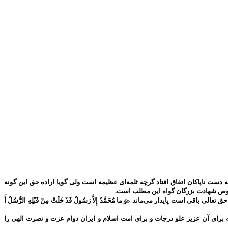
دست ناپاکان اتفاق افتاد گرچه ثلمه‌ای عظیمه است ولی گویا اراده حق این گونه
 خصوص شهادت بزرگان گواه این مطلب است.
پایدار می‌ماند «وَ ما مُحَمَّدٌ إِلاَّ رَسُولٌ قَدْ خَلَتْ مِنْ قَبْلِهِ الرُّسُلُ أَ
برای آن عزیز علو درجات و برای امت اسلام و ایران دوام عزت و نصرت الهی را