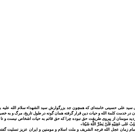
سید علی حسینی خامنه‌ای که همچون جد بزرگوارش سید الشهداء سلام الله علیه به 
ان در خدمت کلمة الله و حیات دین قرار گرفته همان گونه در طول تاریخ، مرگ و به
ومنان از پیروی طریقت حق نبوده چرا که حق قائم به حیات اشخاص نیست و تا حق تعالی باقی است 
َلِبْ عَلى‌ عَقِبَيْهِ فَلَنْ يَضُرَّ اللَّهَ شَيْئا»
م زمان عجل الله فرجه الشریف و ملت اسلام و مومنین و ایران عزیز تسلیت گفته 