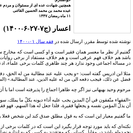
همچنین شهادت عده ای از مسئولان و مردم عزی
عبده محمد بن محمد الحسین القائنی
۱۱ ماه رمضان ۱۴۴۷
اعسار (ج۷-۲۷-۶-۱۴۰۰)
نوشته شده توسط مقرر. ارسال شده در
فقه سال ۰۱-۱۴۰۰
گفتیم از نظر ما معسر همان فقیر است و او کسی است که مخارج سا
باشد هم خلاف فهم عرفی است و هم خلاف مستفاد از برخی روایات. 
در مساله اجماعی وجود ندارد هر چند ظاهری کلمات برخی علماء، ادع
مثلا ابن ادریس گفته است: «و يجب عليه عند مطالبة من له الحق، دفع ج
فضل عن ذلك، فيجب دفعه الى من له عليه الدين، عند المطالبة.» (السرائر، جلد 
مرحوم وحید بهبهانی نیز اگر چه ظاهرا اجماع را پذیرفته است اما با 
«الفقهاء متّفقون في أنّ المدين يجب عليه أداء ديونه بكلّ ما يملك، س
أن يذلّ المؤمن نفسه و يجعلها فقيرة، فلذا جعل له هذا السهم، فهو فقير واقعا
ما گفتیم معیار این است که به قول مطلق صدق کند این شخص فعلا و 
نکته‌ای که باید مورد توجه قرار بگیرد این است که در کلمات برخی
نحو دوام باشد در مقابل کسانی که معتقدند به کسی که به اندازه نصا