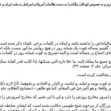
ز و به خصوص کودکان بیگناه را به دست ظالمان آمریکا و اسرائیل به ملت ایران و عز
لیانه‌اش را نداشته باشد و اینکه در کلمات برخی علماء ذکر شده ا
گفتیم مساله قوت یک شبانه روز در هیچ روایتی مذکور نیست بلکه 
ای اجماع بر مساله است و البته تصریح به قوت شبانه روز در کلمات 
ميع ما يملكه إليه، ما خلا داره التي يسكنها، إذا كانت قدر كفاية سك
۲، صفحه ۳۳)
آن مخالفت کرده است.
وى قوت يومه و ليلته، و لباسه، و الدار، و الخادم، و نحوهما، لأنّ لازم
، و هو المرعيّ في المقام، كما هو ظاهر.» (مصابیح الظلام، جلد ۱۰، صفحه ۴۴۸)
امروز مخارج روزش را دارد و این با این تعبیر که مخارج امروزش ر
 از بزرگان از مرحوم شیخ طوسی حکایت شده است که ایشان ضابطه غنای 
ب زکات مال داشته باشد نمی‌توان زکات داد و کسانی که معتقدند به ک