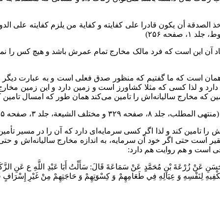
صدقة أن يكون قادرا على كفايته و كفاية من يلزم كفايته على الدوام.
صفحه ۲۵۶)
مفاد آن این است که فرد مالک مخارج تمام عمرش باشد و هیچ کس را
اد همان است که ما گفتیم که منظور صدق فعلی است و به عبارت دیگر
رد و لذا کسی که مثلا کشاورز است و زمین دارد و این زمین مخارج 
ن که مخارج سالیانه‌اش را تامین می‌کند همان طور که امسال تامین کرد
ختلف الشیعة، جلد ۳، صفحه ۲۱۵)
ش را تامین کند و لذا اگر کسی سرمایه‌ای دارد که آن را در مسیر تأم
فقیر است حتی اگر خود آن سرمایه، به اندازه مخارج سالیانه‌اش و 
فی است و هم روایت هم دارد:
َنِ‏ عَنْ زُرْعَةَ بْنِ مُحَمَّدٍ عَنْ سَمَاعَةَ قَالَ: سَأَلْتُ أَبَا عَبْدِ اللَّهِ ع عَنِ الزَّكَاةِ 