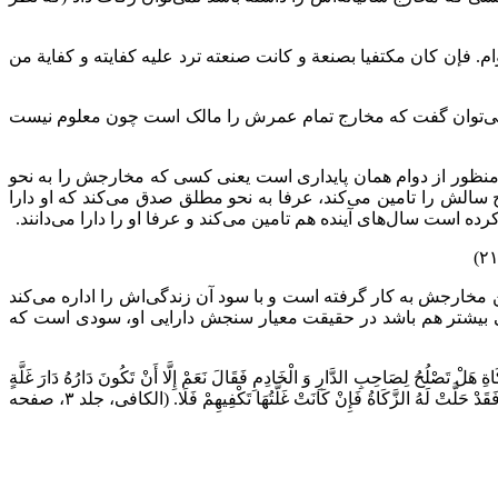
 فإن كان مكتفيا بصنعة و كانت صنعته ترد عليه كفايته و كفاية من
 نمی‌توان گفت که مخارج تمام عمرش را مالک است چون معلوم نیست
 منظور از دوام همان پایداری است یعنی کسی که مخارجش را به نحو
سالش را تامین می‌کند، عرفا به نحو مطلق صدق می‌کند که او دارا
ه است سال‌های آینده هم تامین می‌کند و عرفا او را دارا می‌دانند.
ین مخارجش به کار گرفته است و با سود آن زندگی‌اش را اداره می‌کند
حتی بیشتر هم باشد در حقیقت معیار سنجش دارایی او، سودی است که
هَلْ تَصْلُحُ لِصَاحِبِ الدَّارِ وَ الْخَادِمِ فَقَالَ نَعَمْ إِلَّا أَنْ تَكُونَ دَارُهُ دَارَ غَلَّةٍ
فَيَخْرُجَ لَهُ مِنْ غَلَّتِهَا دَرَاهِمُ مَا يَكْفِيهِ لِنَفْسِهِ وَ عِيَالِهِ فَإِنْ لَمْ تَكُنِ الْغَلَّةُ- تَكْفِيهِ لِنَفْسِهِ وَ عِيَالِهِ فِي طَعَامِهِمْ وَ كِسْوَتِهِمْ وَ حَاجَتِهِمْ مِنْ غَيْرِ إِسْرَافٍ فَقَدْ حَلَّتْ لَهُ الزَّكَاةُ فَإِنْ كَانَتْ غَلَّتُهَا تَكْفِيهِمْ فَلَا. (الکافی، جلد ۳، صفحه