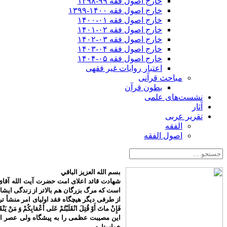
خارج اصول فقه ۹۹-۱۳۹۸
خارج اصول فقه ۱۴۰۰-۱۳۹۹
خارج اصول فقه ۰۱-۱۴۰۰
خارج اصول فقه ۰۲-۱۴۰۱
خارج اصول فقه ۰۳-۱۴۰۲
خارج اصول فقه ۰۴-۱۴۰۳
خارج اصول فقه ۰۵-۱۴۰۴
اعتبار روایات غیر فقهی
مباحث قرآنی
بطون قرآن
نشست‌های علمی
آثار
تقریر عربی
الفقه
اصول الفقه
بسم الله العزیز الباقي
شهادت قائد اعلای امت حضرت آیت الله آقای 
است که مرگ بزرگان هم بالاتر از زندگی ایش
از طرفی دیگر هیچگاه فقد اولیای امر منشأ تردید م
فَإِنْ ماتَ أَوْ قُتِلَ انْقَلَبْتُمْ عَلى‌ أَعْقابِكُمْ وَ مَنْ يَنْق
این مصیبت عظمی را به پیشگاه ولی عصر اما
خواستارم.