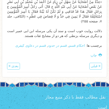
«عِدَّةٌ مِنْ أَصْحَابِنَا عَنْ سَهْلِ بْنِ زِيَادٍ عَنْ أَحْمَدَ بْنِ مُحَمَّدِ بْنِ أَبِي نَصْرٍ
عَنْ بَعْضِ أَصْحَابِنَا عَنْ أَبِي عَبْدِ اللَّهِ ع قَالَ: أَتَى رَجُلٌ أَمِيرَ الْمُؤْمِنِينَ ع
بِرَجُلٍ فَقَالَ هَذَا قَدْ قَذَفَنِي وَ لَمْ تَكُنْ لَهُ بَيِّنَةٌ فَقَالَ يَا أَمِيرَ الْمُؤْمِنِينَ
اسْتَحْلِفْهُ فَقَالَ لَا يَمِينَ فِي حَدٍّ وَ لَا قِصَاصَ فِي عَظْمٍ.» (الکافی، جلد
۷، صفحه ۲۵۵)
دلالت روایت خوب است و سند آن یکی مرسله ابن ابی عمیر است
و دیگری مرسله بزنطی که هر دو از مشایخ ثقات هستند.
برچسب ها:
احکام قسم
,
قسم در حدود
,
قسم در دعاوی کیفری
چاپ
قبلی
بعدی
نقل مطالب فقط با ذکر منبع مجاز
است