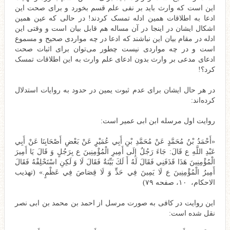
این است که وارث باید بر نفی علم قسم بخورد و برای صحت این
ادعا به اطلاقات همین ادله تمسک کردند! در حالی که عین همین
اشکال ایشان در اینجا در آن مساله هم قابل بیان است و وقتی این
ادله در مقام بیان این نباشند که ادعا در چه مواردی صحیح و مسموع
است و در چه مواردی نیست چطور می‌توان برای اثبات صحت
ادعای مدعی بر وارث بدون ادعای علم وارث به این اطلاقات تمسک
کرد؟!
در هر حال ایشان برای عدم ثبوت یمین در حدود به روایات استدلال
کرده‌اند:
روایت اول مرسله ابن ابی عمیر است:
«أَحْمَدُ بْنُ مُحَمَّدٍ عَنْ مُحَمَّدِ بْنِ أَبِي عُمَيْرٍ عَنْ بَعْضِ أَصْحَابِنَا عَنْ أَبِي
عَبْدِ اللَّهِ ع قَالَ: جَاءَ رَجُلٌ إِلَى أَمِيرِ الْمُؤْمِنِينَ ع بِرَجُلٍ وَ قَالَ يَا أَمِيرَ
الْمُؤْمِنِينَ هَذَا قَذَفَنِي فَقَالَ لَهُ أَ لَكَ بَيِّنَةٌ فَقَالَ لَا وَ لَكِنِ اسْتَحْلِفْهُ فَقَالَ‌
أَمِيرُ الْمُؤْمِنِينَ ع لَا يَمِينَ فِي حَدٍّ وَ لَا قِصَاصَ فِي عَظْمٍ.» (تهذیب
الاحکام، ۱۰، صفحه ۷۹)
این روایت در کافی به صورت مرسل از احمد بن محمد بن ابی نصر
نقل شده است: