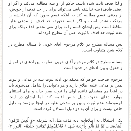
و لذا قذف ثابت شده باشد، حاکم از او بینه مطالبه می‌کند و اگر او
(یعنی قاذف) بینه نداشته باشد می‌تواند برای درأ حد قذف از خودش،
از مدعی قسم مطالبه کند به اینکه قسم بخورد که آن فاحشه را
مرتکب نشده است و اگر قسم نخورد، حد قذف از مدعی علیه
ساقط است. پس ایشان قسم را نه برای نفی تحقق قذف بلکه برای
عدم ثبوت حد قذف با ثبوت اصل آن مطرح کرده‌اند.
پس مساله مطرح در کلام مرحوم آقای خویی با مساله مطرح در
کلام شیخ متفاوت است.
مساله مطرح در کلام مرحوم آقای خویی، تفاوت بین ادعای در اموال
و حقوق و بین ادعای در حدود است.
مرحوم صاحب جواهر که معتقد بود ادله ثبوت بینه بر مدعی و ثبوت
یمین بر مدعی علیه اطلاق دارند و هر دعوایی را شامل می‌شوند باید
در اینجا هم مقتضای قاعده اولی را ثبوت یمین بداند و برای استثنای
موارد ادعای حدود، دلیل خاص اقامه کند. اما ایشان در اینجا
فرموده‌اند عدم ثبوت یمین بر مدعی علیه در اینجا نیازمند به دلیل
خاص نیست و برای آن به دو دلیل استدلال کرده است.
یکی استدلال به اطلاقات ادله قذف مثل آیه شریفه «وَ الَّذِينَ يَرْمُونَ
الْمُحْصَنَاتِ ثُمَّ لَمْ يَأْتُوا بِأَرْبَعَةِ شُهَدَاءَ فَاجْلِدُوهُمْ ثَمَانِينَ جَلْدَةً» (النور ۴)