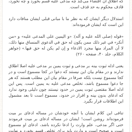
که اطلاق آن اقتضاء می‌کند چه مدعی علیه قسم بخورد و چه نخورد،
قاذف محکوم به حد قذف است.
استدلال دیگر ایشان که به نظر ما با مبانی قبلی ایشان منافات دارد
این است که ایشان فرموده‌اند:
«قوله (صلى الله عليه و آله): «و اليمين‌ على المدعى عليه»‌ و «من
أنكر» في غير ذلك ممن يكون له حق في الدعوى المنساق منها ذلك،
لا أن المراد منها مجرد الادعاء و إن لم يكن له حق فيها.» (جواهر
الکلام، جلد ۴۰، صفحه ۲۶۰)
یعنی ادله ثبوت بینه بر مدعی و ثبوت یمین بر مدعی علیه اصلا اطلاق
ندارند و در مقام بیان این نیستند که دعوا در کجا مسموع است و در
کجا مسموع نیست بلکه صرفا در مقام بیان این مطلب هستند که هر
جا دعوا مسموع باشد، تخلص مدعی علیه به یمین است. پس این
ادله اصلا مقتضی ثبوت یمین در حدود نیستند چون دلیلی وجود ندارد
که ادعای بدون بینه و اقرار در حدود، مسموع است تا بعد مشمول
این اطلاقات قرار بگیرد.
تنافی این کلام ایشان با آنچه خودشان در مساله ادعای بر میت
فرموده‌اند روشن است! ایشان در مساله ادعای بر میت فرمودند
حتی اگر مدعی، علم وارث را ادعا نکرده باشد، ادعای او مسموع
است و صحیح است و وارث باید برای تخلص قسم بخورد و نهایت