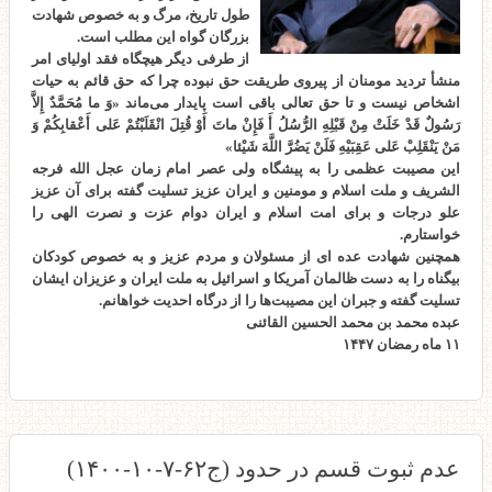
طول تاریخ، مرگ و به خصوص شهادت
بزرگان گواه این مطلب است.
از طرفی دیگر هیچگاه فقد اولیای امر
منشأ تردید مومنان از پیروی طریقت حق نبوده چرا که حق قائم به حیات
اشخاص نیست و تا حق تعالی باقی است پایدار می‌ماند «وَ ما مُحَمَّدٌ إِلاَّ
رَسُولٌ قَدْ خَلَتْ مِنْ قَبْلِهِ الرُّسُلُ أَ فَإِنْ ماتَ أَوْ قُتِلَ انْقَلَبْتُمْ عَلى‌ أَعْقابِكُمْ وَ
مَنْ يَنْقَلِبْ عَلى‌ عَقِبَيْهِ فَلَنْ يَضُرَّ اللَّهَ شَيْئا»
این مصیبت عظمی را به پیشگاه ولی عصر امام زمان عجل الله فرجه
الشریف و ملت اسلام و مومنین و ایران عزیز تسلیت گفته برای آن عزیز
علو درجات و برای امت اسلام و ایران دوام عزت و نصرت الهی را
خواستارم.
همچنین شهادت عده ای از مسئولان و مردم عزیز و به خصوص کودکان
بیگناه را به دست ظالمان آمریکا و اسرائیل به ملت ایران و عزیزان ایشان
تسلیت گفته و جبران این مصیبت‌ها را از درگاه احدیت خواهانم.
عبده محمد بن محمد الحسین القائنی
۱۱ ماه رمضان ۱۴۴۷
عدم ثبوت قسم در حدود (ج۶۲-۷-۱۰-۱۴۰۰)