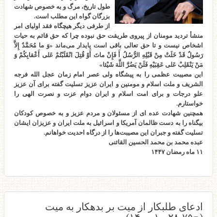
طول تاریخ، مرگ و به خصوص شهادت
بزرگان گواه این مطلب است.
از طرفی دیگر هیچگاه فقد اولیای امر
منشأ تردید مومنان از پیروی طریقت حق نبوده چرا که حق قائم به حیات
اشخاص نیست و تا حق تعالی باقی است پایدار می‌ماند «وَ ما مُحَمَّدٌ إِلاَّ
رَسُولٌ قَدْ خَلَتْ مِنْ قَبْلِهِ الرُّسُلُ أَ فَإِنْ ماتَ أَوْ قُتِلَ انْقَلَبْتُمْ عَلى‌ أَعْقابِكُمْ وَ
مَنْ يَنْقَلِبْ عَلى‌ عَقِبَيْهِ فَلَنْ يَضُرَّ اللَّهَ شَيْئا»
این مصیبت عظمی را به پیشگاه ولی عصر امام زمان عجل الله فرجه
الشریف و ملت اسلام و مومنین و ایران عزیز تسلیت گفته برای آن عزیز
علو درجات و برای امت اسلام و ایران دوام عزت و نصرت الهی را
خواستارم.
همچنین شهادت عده ای از مسئولان و مردم عزیز و به خصوص کودکان
بیگناه را به دست ظالمان آمریکا و اسرائیل به ملت ایران و عزیزان ایشان
تسلیت گفته و جبران این مصیبت‌ها را از درگاه احدیت خواهانم.
عبده محمد بن محمد الحسین القائنی
۱۱ ماه رمضان ۱۴۴۷
ادعای طلبکار از میت بر بدهکار به میت