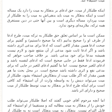
میت استیفاء کند.
اینکه طلبکار از میت، حق ادعای بر بدهکار به میت را دارد یک مساله
است و اینکه بدهکار به میت باید بدهی‌اش به میت را به طلبکار از
میت بپردازد مساله دیگری است و بین آنها حتی در دین مستغرق
همه ترکه، ملازمه‌ای وجود ندارد.
ممکن است ما بر اساس تعلق حق طلبکار به ترکه میت، طرح ادعا
از طرف او را صحیح بدانیم (که ما صحیح دانستیم) و گفتیم برای
صحت ادعا همین مقدار کافی است که ادعا برای مدعی اثری داشته
باشد و اگر ادعا ثابت شود مدعی از آن منتفع شود و لازم نیست
همیشه مدعا برای خود مدعی باشد. بر خلاف صاحب جواهر که
فرمودند ادعا فقط در جایی صحیح است که ادعای لنفسه باشد و
ادعای للغیر صحیح نیست. اما ما گفتیم ادعای للغیر در جایی که برای
مدعی نفع و اثری داشته باشد صحیح است. در محل بحث ما هم
همین مقدار که اگر طلب میت از بدهکارش استیفاء بشود، طلبکار از
میت می‌تواند دینش را به واسطه وارث از آن استیفاء کند کافی
است برای اینکه طرح ادعا بر بدهکار به میت توسط طلبکار از میت
صحیح و دارای اثر باشد.
اما آنچه مرحوم آقای خویی گفتند که اصلا طلبکار می‌تواند طلب
خودش را از بدهکار به میت مطالبه کند و مستقیما از او استیفاء کند
قابل التزام نیست. بدهکار، به میت بدهکار است نه به طلبکار از