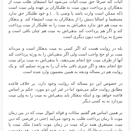
اثبات کند صرفا حق میت اثبات می‌شود اما استیفای طلب میت از
بدهکاران و پرداخت دیون میت به طلبکاران بر عهده ولی میت است
(که ممکن است وارث باشد یا وصی یا ...) و خود طلبکار حق ندارد
مستقیما و اصالتا دینش را از بدهکاران به میت استیفاء کند. و بدهکار
به میت هم حق ندارد بدهی‌اش به میت را به طلبکار از میت پرداخت
کند و اگر هم پرداخت کند بدهی‌اش به میت هم چنان باقی است و
متبرع به پرداخت دیون دیگری است.
بله در روایت هست که اگر کسی به میت بدهکار است و می‌داند
میت بر او حج واجب است ولی اگر بدهی‌اش را به ورثه پرداخت کند
آنها از طرف میت حج انجام نمی‌دهند، با بدهی‌اش به میت برای میت
حج انجام بدهد و اگر چیزی باقی ماند آن را به ورثه تسلیم کند. و یک
روایت هم در مساله ودیعه به همین مضمون وارد شده است.
در خصوص این دو مساله که روایت وجود دارد، بر خلاف قاعده
مطابق روایت حکم می‌شود اما در غیر این دو مورد، حکم بر اساس
قاعده خواهد بود و اینکه بدهکار باید بدهی‌اش به میت را به ولی میت
بپردازد نه به کسی دیگر.
بر همین اساس هم گفتیم نمائات و فوائد اموال میت که در بین زمان
موت تا زمان پرداخت طلب به وجود می‌آیند (حتی در فرضی که دین
میت مستغرق همه ترکه میت در زمان موت باشد) ملک میت یا
وارث است نه طلبکار و این نقض به مرحوم آقای خویی هم محسوب