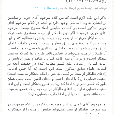
(ج۷۵-۲۸-۱۰-۱۴۰۰)
نوشته شده توسط مقرر. ارسال شده در
فقه سال ۰۱-۱۴۰۰
تذکر این نکته لازم است که بین کلام مرحوم آقای خویی و سابقین
بر ایشان تفاوت اساسی وجود دارد و آنچه در کلام مرحوم آقای
خویی مذکور است در کلمات سابقین اصلا مطرح نیست. مرحوم
آقای خویی فرمودند اگر دین طلبکار از میت، مستغرق همه ترکه
باشد، طلبکار می‌تواند از بدهکار به میت، دینش را مطالبه کند و این
مساله در کلمات علمای سابق مطرح نیست. آنچه در کلمات علمای
سابق مطرح شده است بحث ادعای بدهکاری شخصی به میت است.
آیا طلبکار از میت می‌تواند بر شخص ثالث طرح دعوا کند که به میت
بدهکار است؟ و برای آن بینه اقامه کند یا با شاهد و یمین ادعایش را
اثبات کند یا از مدعی علیه قسم مطالبه کند؟ در حقیقت آنچه در
کلمات علماء سابق مذکور است این است که آیا چنین ادعایی
(ادعای طلبکار از میت بر کسی به عنوان اینکه بدهکار به میت است)
ماهیت قضایی دارد؟ یا ادعای اجنبی و ادعای للغیر است. یعنی همان
طور که کسی نمی‌تواند ادعا کند زید به عمرو بدهکار است و این ادعا
ماهیت قضایی ندارد آیا ادعای طلبکار از میت به اینکه عمرو به میت
است مانند همین است یا این ادعا ماهیت قضایی دارد؟
اما مرحوم آقای خویی در این مورد بحث نکرده‌اند بلکه فرمودند در
چند صورت، طلبکار از میت، می‌تواند طلبش از میت را از بدهکار به