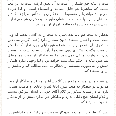
میت و اینکه حق طلبکار از میت به آن تعلق گرفته است به این معنا
نیست که مباشرتا هم قابل مطالبه و استیفاء است. و لذا غرماء
نمی‌توانند مباشرتا و مستقیما به بدهکاران به مفلّس مراجعه کنند و
طلبشان را از آنها مطالبه کنند همان طور که بدهکاران هم حق ندارند
بدهی‌شان به مفلّس را به طلبکاران از او بپردازند.
بدهکار به میت هم باید بدهی‌شان به میت را به کسی بدهند که ولی
میت است و اختیار استیفای دیون میت را دارد (حتی اگر در مثل دین
مستغرق، آن شخص وارث نباشد) و هیچ دلیلی وجود ندارد که طلبکار
از میت، ولایت استیفای دیون میت را دارد. درست است که مقدار
دین، به وارث منتقل نمی‌شود اما به طلبکار از میت هم منتقل
نمی‌شود بلکه در حکم ملک میت خواهد بود و لذا وجهی ندارد طلبکار
دینش را به صورت مستقیم از بدهکار به میت مطالبه کند و طلبش را
از او استیفاء کند.
در نتیجه ما در مساله مذکور در کلام سابقین معتقدیم طلبکار از میت
می‌تواند بر بدهکار به میت طرح ادعا کند و ادعای او ماهیت قضایی
دارد اما در مساله مذکور در کلام آقای خویی با ایشان موافق نیستیم
و کلام ایشان هیچ دلیلی ندارد و طلبکار حق ندارد دینش را از بدهکار
به میت استیفاء کند.
پس اگر طلبکار از میت بر بدهکار به میت طرح ادعا کند و ادعایش را