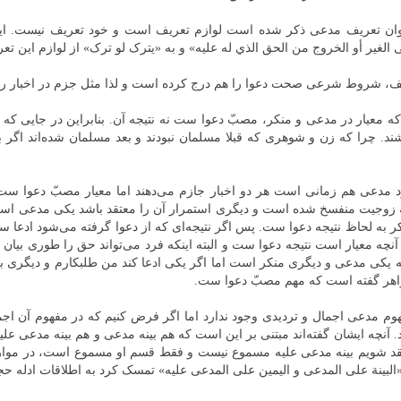
وان تعریف مدعی ذکر شده است لوازم تعریف است و خود تعریف نیست. ای
 الغير أو الخروج من الحق الذي له عليه» و به «یترک لو ترک» از لوازم این ت
عریف، شروط شرعی صحت دعوا را هم درج کرده است و لذا مثل جزم در اخبار را
عیار در مدعی و منکر، مصبّ دعوا ست نه نتیجه آن. بنابراین در جایی که ز
اشند. چرا که زن و شوهری که قبلا مسلمان نبودند و بعد مسلمان شده‌اند اگ
 مدعی هم زمانی است هر دو اخبار جازم می‌دهند اما معیار مصبّ دعوا ست ن
د که زوجیت منفسخ شده است و دیگری استمرار آن را معتقد باشد یکی مدعی
منکر به لحاظ نتیجه دعوا ست. پس اگر نتیجه‌ای که از دعوا گرفته می‌شود اد
چه معیار است نتیجه دعوا ست و البته اینکه فرد می‌تواند حق را طوری بیان
 که یکی مدعی و دیگری منکر است اما اگر یکی ادعا کند من طلبکارم و دیگری
اهر گفته است که مهم مصبّ دعوا ست.
وم مدعی اجمال و تردیدی وجود ندارد اما اگر فرض کنیم که در مفهوم آن
 کرد. آنچه ایشان گفته‌اند مبتنی بر این است که هم بینه مدعی و هم بینه مد
قد شویم بینه مدعی علیه مسموع نیست و فقط قسم او مسموع است، در موار
«البینة علی المدعی و الیمین علی المدعی علیه» تمسک کرد به اطلاقات ادله ح