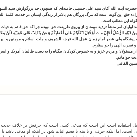
ضرت آیت الله آقای سید علی حسینی خامنه‌ای که همچون جد بزرگوارش سید الشهداء س
ده حق این گونه است که مرگ بزرگان هم بالاتر از زندگی ایشان در خدمت کلمة الله 
واه این مطلب است.
 اولیای امر منشأ تردید مومنان از پیروی طریقت حق نبوده چرا که حق قائم به حیات 
ِنْ قَبْلِهِ الرُّسُلُ أَ فَإِنْ ماتَ أَوْ قُتِلَ انْقَلَبْتُمْ عَلى‌ أَعْقابِكُمْ وَ مَنْ يَنْقَلِبْ عَلى‌ عَقِبَيْهِ فَلَنْ يَضُرّ
پیشگاه ولی عصر امام زمان عجل الله فرجه الشریف و ملت اسلام و مومنین و ایرا
 و نصرت الهی را خواستارم.
 مسئولان و مردم عزیز و به خصوص کودکان بیگناه را به دست ظالمان آمریکا و اسرائ
دیت خواهانم.
ین القائنی
ابل استفاده است این است که مدعی کسی است که حرفش بر خلاف حجت است ی
. اما اینکه حرف او با بینه یا قسم اثبات شود در اینکه او مدعی باشد یا م