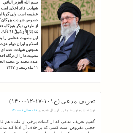
بسم الله العزیز الباقي
شهادت قائد اعلای امت ح
عظیمه است ولی گویا ارا
خصوص شهادت بزرگان گ
از طرفی دیگر هیچگاه فقد
مُحَمَّدٌ إِلاَّ رَسُولٌ قَدْ خَلَتْ م
این مصیبت عظمی را به 
اسلام و ایران دوام عزت
همچنین شهادت عده ای از
مصیبت‌ها را از درگاه اح
عبده محمد بن محمد الحس
۱۱ ماه رمضان ۱۴۴۷
تعریف مدعی (ج۱۰۱-۱۷-۱۲-۱۴۰۰)
نوشته شده توسط مقرر. ارسال شده در
فقه سال ۰۱-۱۴۰۰
گفتیم تعریف مدعی که از کلمات برخی از علماء هم ق
حجتی مفروض است کسی که بر خلاف آن ادعا کند مدعی است