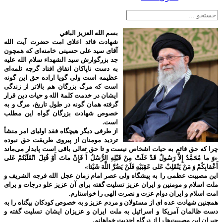
بسم الله العزیز الباقي
شهادت قائد اعلای امت حضرت آیت الله
آقای سید علی حسینی خامنه‌ای که همچون
جد بزرگوارش سید الشهداء سلام الله علیه
به دست ناپاکان اتفاق افتاد گرچه ثلمه‌ای
عظیمه است ولی گویا اراده حق این گونه
است که مرگ بزرگان هم بالاتر از زندگی
ایشان در خدمت کلمة الله و حیات دین قرار
گرفته همان گونه در طول تاریخ، مرگ و به
خصوص شهادت بزرگان گواه این مطلب
است.
از طرفی دیگر هیچگاه فقد اولیای امر منشأ
تردید مومنان از پیروی طریقت حق نبوده
چرا که حق قائم به حیات اشخاص نیست و تا حق تعالی باقی است پایدار می‌ماند
«وَ ما مُحَمَّدٌ إِلاَّ رَسُولٌ قَدْ خَلَتْ مِنْ قَبْلِهِ الرُّسُلُ أَ فَإِنْ ماتَ أَوْ قُتِلَ انْقَلَبْتُمْ عَلى‌
أَعْقابِكُمْ وَ مَنْ يَنْقَلِبْ عَلى‌ عَقِبَيْهِ فَلَنْ يَضُرَّ اللَّهَ شَيْئا»
این مصیبت عظمی را به پیشگاه ولی عصر امام زمان عجل الله فرجه الشریف و
ملت اسلام و مومنین و ایران عزیز تسلیت گفته برای آن عزیز علو درجات و برای
امت اسلام و ایران دوام عزت و نصرت الهی را خواستارم.
همچنین شهادت عده ای از مسئولان و مردم عزیز و به خصوص کودکان بیگناه را به
دست ظالمان آمریکا و اسرائیل به ملت ایران و عزیزان ایشان تسلیت گفته و
جبران این مصیبت‌ها را از درگاه احدیت خواهانم.