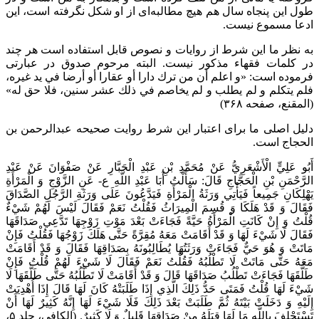
طول این پنجاه سال هم هیچ مطالبه‌ای از او شکل نگرفته است، این
ادعا مسموع نیست.
به نظر ما این شرط از روایات و نصوص قابل استفاده است هر چند
در کلمات فقهاء مذکور نیست. البته مرحوم صدوق در عبارتی
فرموده است: «
و اعلم أن من ترك دارا أو عقارا أو أرضا في يد غيره،
فلم يتكلم و لم يطلب و لم يخاصم في ذلك عشر سنين، فلا حق له
»
(المقنع، صفحه ۳۶۸)
دلیل اصلی ما برای اعتبار این شرط روایت صحیحه عبدالرحمن بن
الحجاج است.
أَبُو عَلِيٍّ الْأَشْعَرِيُّ عَنْ مُحَمَّدِ بْنِ عَبْدِ الْجَبَّارِ عَنْ صَفْوَانَ عَنْ عَبْدِ
الرَّحْمَنِ بْنِ الْحَجَّاجِ قَالَ: سَأَلْتُ أَبَا عَبْدِ اللَّهِ ع- عَنِ الزَّوْجِ وَ الْمَرْأَةِ
يَهْلِكَانِ جَمِيعاً فَيَأْتِي وَرَثَةُ الْمَرْأَةِ‌ فَيَدَّعُونَ عَلَى وَرَثَةِ الرَّجُلِ الصَّدَاقَ
فَقَالَ وَ قَدْ هَلَكَا وَ قُسِمَ الْمِيرَاثُ فَقُلْتُ نَعَمْ فَقَالَ لَيْسَ لَهُمْ شَيْ‌ءٌ
قُلْتُ وَ إِنْ كَانَتِ الْمَرْأَةُ حَيَّةً فَجَاءَتْ بَعْدَ مَوْتِ زَوْجِهَا تَدَّعِي صَدَاقَهَا
فَقَالَ لَا شَيْ‌ءَ لَهَا وَ قَدْ أَقَامَتْ مَعَهُ مُقِرَّةً حَتَّى هَلَكَ زَوْجُهَا فَقُلْتُ فَإِنْ
مَاتَتْ وَ هُوَ حَيٌّ فَجَاءَتْ وَرَثَتُهَا يُطَالِبُونَهُ بِصَدَاقِهَا فَقَالَ وَ قَدْ أَقَامَتْ
مَعَهُ حَتَّى مَاتَتْ لَا تَطْلُبُهُ فَقُلْتُ نَعَمْ فَقَالَ لَا شَيْ‌ءَ لَهُمْ قُلْتُ فَإِنْ
طَلَّقَهَا فَجَاءَتْ تَطْلُبُ صَدَاقَهَا قَالَ وَ قَدْ أَقَامَتْ لَا تَطْلُبُهُ حَتَّى طَلَّقَهَا لَا
شَيْ‌ءَ لَهَا قُلْتُ فَمَتَى حَدُّ ذَلِكَ الَّذِي إِذَا طَلَبَتْهُ كَانَ لَهَا قَالَ إِذَا أُهْدِيَتْ
إِلَيْهِ وَ دَخَلَتْ بَيْتَهُ ثُمَّ طَلَبَتْ بَعْدَ ذَلِكَ فَلَا شَيْ‌ءَ لَهَا إِنَّهُ كَثِيرٌ لَهَا أَنْ
تَسْتَحْلِفَ بِاللَّهِ مَا لَهَا قِبَلَهُ مِنْ صَدَاقِهَا قَلِيلٌ وَ لَا كَثِيرٌ. (الکافی، جلد ۵،