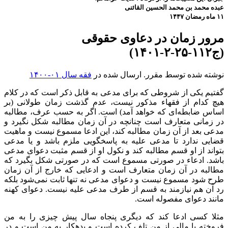
عبده محمد بن محمد الحسین القائنی
۱۱ ماه رمضان ۱۴۴۷
مرور زمان در دعاوی حقوقی
(ج۱۱۲-۲۵-۲-۱۴۰۱)
نوشته شده توسط مقرر. ارسال شده در
فقه سال ۰۱-۱۴۰۰
گفتیم یکی از شروطی که برای مدعی به قابل ذکر است که در کلام
هیچ کدام از فقهاء مذکور نیست، عدم گذشت زمان طولانی (بر
اساس ضابطه‌ای که خواهد آمد) است. اگر به حسب عرف، مطالبه
در زمانی متعارف است چنانچه در آن زمان مطالبه شکل نگیرد و
مدعی بعد از آن زمان مطالبه کند، این ادعا مسموع نیست و ماهیت
قضایی ندارد تا مدعی علیه به پاسخگویی ملزم باشد و یا مدعی
بتواند از او قسم مطالبه کند و نکول او از قسم مثبت دعوای مدعی
باشد. ادعاء در صورتی مسموع است که در صورتی شکل بگیرد که
مطالبه در آن زمان متعارف است و ادعایی که خارج از آن زمان
طرح شود مسموع نیست و دعوای مدعی نه تنها ثابت نمی‌شود بلکه
رد آن هم نیازمند به قسم از طرف مدعی علیه نیست. دعوای کهنه
مانند دعوای مفصوله است.
مثلا کسی ادعا کند که دیگری پنجاه سال پیش چیزی را به من
فروخته یا مالی از من تلف کرده است و بدهکار به من است و در