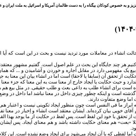
ز و به خصوص کودکان بیگناه را به دست ظالمان آمریکا و اسرائیل به ملت ایران و عز
خالت انشاء در معاملات مورد تردید نیست و بحث در این است که آیا ا
نیم هر چند جایگاه این بحث در علم اصول است. گفتیم مشهور معتقدند ا
بیع یک مفهومی دارد در مقابل اجاره و خوردن و آشامیدن و ... که همان
حکایت از تحقق آن (سابقا یا لاحقا) است اما در انشاء بیان این معنا به 
دارد و حیث حکایت یا ایجاد خارج از معنا ست به این معنا که جزء مع
 شده است برای انشاء‌ طلب به داعی بعث و طلب حقیقی. در مثل بیع هم 
گذشته است و اینکه چطور چیزی داخل در معنا نباشد اما داخل در وضع 
 اما وضع متفاوت دارند.
 ابراز ما فی النفس است چون منظور ایجاد تکوینی نیست و اعتبار هم ق
 خویی بیان کرده‌اند. ایشان معتقد است انشاء و اِخبار در معنا تفا
یت از تحقق با خود این لفظ است. پس لفظ در حکایت از ما یوجد بهذا ا
ا «بعت» هم معنای حکایت داشته باشد و هم معنای ایجاد. پس ایشان ق
د.
ت اما لفظی که با آن ایجاد می‌شود برای ایجاد وضع نشده است. این کلا