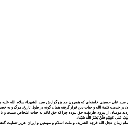
سید علی حسینی خامنه‌ای که همچون جد بزرگوارش سید الشهداء سلام الله علیه به 
ان در خدمت کلمة الله و حیات دین قرار گرفته همان گونه در طول تاریخ، مرگ و به
ومنان از پیروی طریقت حق نبوده چرا که حق قائم به حیات اشخاص نیست و تا حق تعالی باقی است 
َلِبْ عَلى‌ عَقِبَيْهِ فَلَنْ يَضُرَّ اللَّهَ شَيْئا»
م زمان عجل الله فرجه الشریف و ملت اسلام و مومنین و ایران عزیز تسلیت گفته 