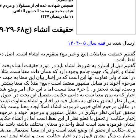
همچنین شهادت عده ای از مسئولان و مردم عزی
عبده محمد بن محمد الحسین القائنی
۱۱ ماه رمضان ۱۴۴۷
حقیقت انشاء (ج۶۸-۲۹-۹-۱۴۰۴)
ارسال شده در
فقه سال ۰۵-۱۴۰۴
گفتیم حقیقت معاملات (بیع و غیر بیع) متقوم به انشاء است. اصل د
لفظ باشد.
گفتیم قبل از اشاره به شروط انشاء باید در مورد حقیقت انشاء بحث ک
انشاء و اِخبار یک جهت جامع وجود دارد که همان ذات معنا ست. مثلا 
در انشاء. ولی تفاوت آنها این است که در اِخبار بیان این معنا به جهت 
مرحوم آخوند در مقابل مشهور معتقد است «بیع» مثلا یک معنا بیشتر ن
و بعث، تهدید، تعجیز و ...) جزء معنا نیست اما با این حال امر وضع
اِخبار که به بیان معنا ست به داعی حکایت. تفصیل این بحث در اصول 
پس از نظر ایشان معنای مستعمل فیه در اِخبار و انشاء متفاوت نیست
در مقابل مرحوم آقای خویی فرمودند انشاء اصلا ایجاد معنا نیست بلکه
محقق عراقی نظر دیگری در مقابل مشهور و مرحوم آخوند و مرحوم آقای
اِخبار حکایت از تحقق با قطع نظر از این لفظ است اما در انشاء حکا
ایشان فرموده بعید است لفظ واحد دو معنای مختلف داشته باشد مثل
برای حکایت از تحقق آن وضع شده است و در آن معنا استعمال می‌شو
به عبارت دیگر ایشان قبول دارد اِخبار حکایت است و انشاء ایجاد اس