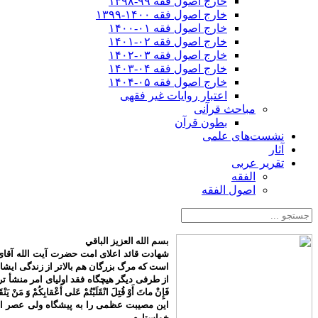
خارج اصول فقه ۹۹-۱۳۹۸
خارج اصول فقه ۱۴۰۰-۱۳۹۹
خارج اصول فقه ۰۱-۱۴۰۰
خارج اصول فقه ۰۲-۱۴۰۱
خارج اصول فقه ۰۳-۱۴۰۲
خارج اصول فقه ۰۴-۱۴۰۳
خارج اصول فقه ۰۵-۱۴۰۴
اعتبار روایات غیر فقهی
مباحث قرآنی
بطون قرآن
نشست‌های علمی
آثار
تقریر عربی
الفقه
اصول الفقه
بسم الله العزیز الباقي
شهادت قائد اعلای امت حضرت آیت الله آقای 
است که مرگ بزرگان هم بالاتر از زندگی ایش
از طرفی دیگر هیچگاه فقد اولیای امر منشأ تردید م
فَإِنْ ماتَ أَوْ قُتِلَ انْقَلَبْتُمْ عَلى‌ أَعْقابِكُمْ وَ مَنْ يَنْق
این مصیبت عظمی را به پیشگاه ولی عصر اما
خواستارم.