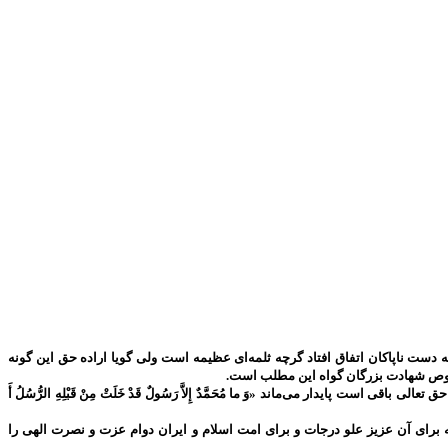
دست ناپاکان اتفاق افتاد گرچه ثلمه‌ای عظیمه است ولی گویا اراده حق این گونه
 خصوص شهادت بزرگان گواه این مطلب است.
پایدار می‌ماند «وَ ما مُحَمَّدٌ إِلاَّ رَسُولٌ قَدْ خَلَتْ مِنْ قَبْلِهِ الرُّسُلُ أَ
برای آن عزیز علو درجات و برای امت اسلام و ایران دوام عزت و نصرت الهی را