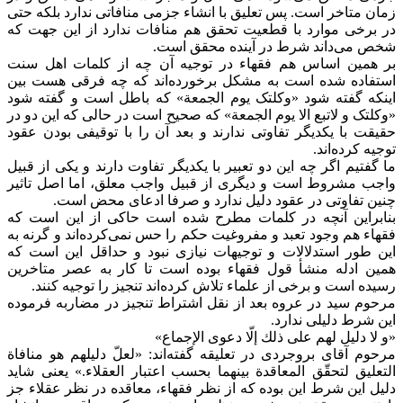
زمان متاخر است. پس تعلیق با انشاء جزمی منافاتی ندارد بلکه حتی
در برخی موارد با قطعیت تحقق هم منافات ندارد از این جهت که
شخص می‌داند شرط در آینده محقق است.
بر همین اساس هم فقهاء در توجیه آن چه از کلمات اهل سنت
استفاده شده است به مشکل برخورده‌اند که چه فرقی هست بین
اینکه گفته شود «وکلتک یوم الجمعة» که باطل است و گفته شود
«وکلتک و لاتبع الا یوم الجمعة» که صحیح است در حالی که این دو در
حقیقت با یکدیگر تفاوتی ندارند و بعد آن را با توقیفی بودن عقود
توجیه کرده‌اند.
ما گفتیم اگر چه این دو تعبیر با یکدیگر تفاوت دارند و یکی از قبیل
واجب مشروط است و دیگری از قبیل واجب معلق، اما اصل تاثیر
چنین تفاوتی در عقود دلیل ندارد و صرفا ادعای محض است.
بنابراین آنچه در کلمات مطرح شده است حاکی از این است که
فقهاء هم وجود تعبد و مفروغیت حکم را حس نمی‌کرده‌اند و گرنه به
این طور استدلالات و توجیهات نیازی نبود و حداقل این است که
همین ادله منشأ قول فقهاء بوده است تا کار به عصر متاخرین
رسیده است و برخی از علماء تلاش کرده‌اند تنجیز را توجیه کنند.
مرحوم سید در عروه بعد از نقل اشتراط تنجیز در مضاربه فرموده
این شرط دلیلی ندارد.
«و لا دليل لهم على ذلك إلّا دعوى الإجماع»
مرحوم آقای بروجردی در تعلیقه گفته‌اند: «لعلّ دليلهم هو منافاة
التعليق لتحقّق المعاقدة بينهما بحسب اعتبار العقلاء.» یعنی شاید
دلیل این شرط این بوده که از نظر فقهاء، معاقده در نظر عقلاء جز