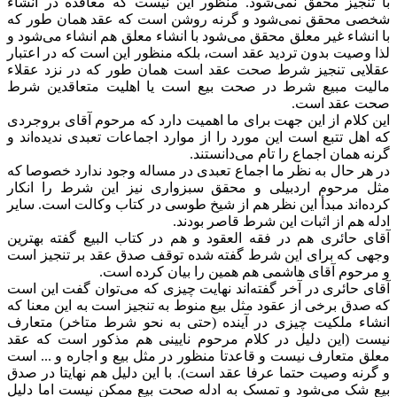
با تنجیز محقق نمی‌شود. منظور این نیست که معاقده در انشاء
شخصی محقق نمی‌شود و گرنه روشن است که عقد همان طور که
با انشاء غیر معلق محقق می‌شود با انشاء معلق هم انشاء‌ می‌شود و
لذا وصیت بدون تردید عقد است، بلکه منظور این است که در اعتبار
عقلایی تنجیز شرط صحت عقد است همان طور که در نزد عقلاء
مالیت مبیع شرط در صحت بیع است یا اهلیت متعاقدین شرط
صحت عقد است.
این کلام از این جهت برای ما اهمیت دارد که مرحوم آقای بروجردی
که اهل تتبع است این مورد را از موارد اجماعات تعبدی ندیده‌اند و
گرنه همان اجماع را تام می‌دانستند.
در هر حال به نظر ما اجماع تعبدی در مساله وجود ندارد خصوصا که
مثل مرحوم اردبیلی و محقق سبزواری نیز این شرط را انکار
کرده‌اند مبدأ این نظر هم از شیخ طوسی در کتاب وکالت است. سایر
ادله هم از اثبات این شرط قاصر بودند.
آقای حائری هم در فقه العقود و هم در کتاب البیع گفته بهترین
وجهی که برای این شرط گفته شده توقف صدق عقد بر تنجیز است
و مرحوم آقای هاشمی هم همین را بیان کرده است.
آقای حائری در آخر گفته‌اند نهایت چیزی که می‌توان گفت این است
که صدق برخی از عقود مثل بیع منوط به تنجیز است به این معنا که
انشاء ملکیت چیزی در آینده (حتی به نحو شرط متاخر) متعارف
نیست (این دلیل در کلام مرحوم نایینی هم مذکور است که عقد
معلق متعارف نیست و قاعدتا منظور در مثل بیع و اجاره و ... است
و گرنه وصیت حتما عرفا عقد است). با این دلیل هم نهایتا در صدق
بیع شک می‌شود و تمسک به ادله صحت بیع ممکن نیست اما دلیل