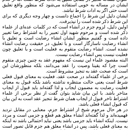
ایشان در مساله به خوبی استفاده می‌شود که منظور واقع تعلیق
است حتی اگر به ادات شرط نباشد.
ایشان دلیل این شرط را اجماع دانست و چهار وجه دیگری که برای
این شرط ذکر شده است را نپذیرفت.
اولین دلیل، لزوم جزم در انشاء است که در کلمات عده‌ای از علماء
ذکر شده است و مرحوم شهید اول تعبیر را به اشتراط رضا تغییر
داده است و گفتیم منظور ایشان انشاء رضایت است و تعلیق با
انشاء رضایت ناسازگار است و با تعلیق، در حقیقت رضایت انشاء
نشده است. انشاء رضایت متقوم به فعلیت است و با تعلیق چون
فعلیت نیست پس انشاء رضایت نیست.
البته مقصود علماء این نیست که مفهوم عقد به چنین چیزی متقوم
است چرا که یقینا وصیت را عقد می‌دانند، بلکه منظورشان این
است که صحت عقد به تنجیز مشروط است.
برخی از علماء گفته‌اند در صحت عقد، فعلیت به معنای قبول فعلی
شرط است یعنی حالت منتظره نداشته باشد بلکه قبول به معنای
فعلیت رضایت به مضمون ایجاب و لذا گفته‌اند باید قبول از ایجاب
متاخر باشد. با این بیان شاید بتوان گفت از نظر برخی از علماء
اشتراط تاخر قبول از ایجاب همان شرط تنجیز عقد است به این بیان
که قبول انشاء فعلی باشد.
در هر حال مرحوم شیخ از اشتراط جزم، معنایی در مقابل تردید
فهمیده‌اند و لذا گفته‌اند انشاء معلق هم قطع و جزمی است و مردد
نیست. اینکه انشاء باید جزمی باشد یعنی نباید احتمالی باشد نه اینکه
به معنای فعلی باشد، پس در انشاء معلق هم جزم قابل تصور است