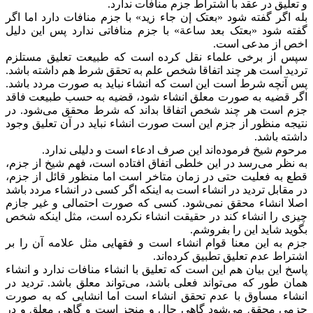
و تعلیق در عقد با اشتراط جزم منافات ندارد.
بله اگر گفته شود «بعتک إن جاء زید» با جزم منافات دارد اما اگر
گفته شود «بعتک بعد ساعة» با جزم منافاتی ندارد پس این دلیل
اخص از مدعی است.
سپس از برخی علماء نقل کرده است که طبیعت تعلیق مستلزم
تردید است هر چند اتفاقا شخص علم به تحقق شرط هم داشته باشد.
پس آنچه شرط است این است که انشاء نباید به صورت مردد باشد.
اگر قضیه به صورت معلق انشاء شود، قضیه به حسب طبیعت فاقد
جزم است هر چند شخص اتفاقا بداند که شرط محقق می‌شود. در
نتیجه منظور از جزم این است صورت انشاء نباید در آن تعلیق وجود
داشته باشد.
مرحوم شیخ فرموده‌اند این صرف ادعاء است و دلیلی ندارد.
به نظر می‌رسد در این خلطی اتفاق افتاده است، فهم شیخ از جزم،
قطع به فعلیت حتی در زمان متاخر است اما منظور قائل از جزم،
در مقابل تردید در انشاء است به اینکه اگر کسی در انشاء مردد باشد
اصلا انشاء محقق نمی‌شود. کسی که صورت احتمالی و غیر جازم
چیزی را انشاء کند در حقیقت انشاء نکرده است، مثل اینکه شخص
بگوید شاید این را بفروشم.
جزم به این معنا قوام انشاء است و فقهایی مثل علامه آن را بر
اشتراط عدم تعلیق تطبیق کرده‌اند.
پاسخ این بیان هم این است که تعلیق با انشاء منافات ندارد و انشاء
همان طور که می‌تواند فعلی باشد، می‌تواند معلق باشد. تردید در
انشاء مساوق با عدم تحقق انشاء است اما انشایی که به صورت
جزمی محقق می‌شود گاهی حال و منجز است و گاهی معلق و در