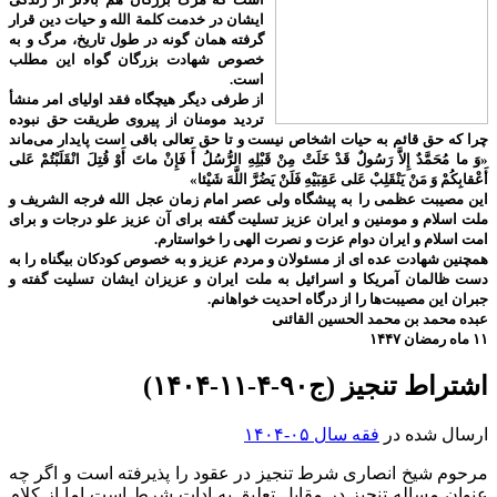
ایشان در خدمت کلمة الله و حیات دین قرار
گرفته همان گونه در طول تاریخ، مرگ و به
خصوص شهادت بزرگان گواه این مطلب
است.
از طرفی دیگر هیچگاه فقد اولیای امر منشأ
تردید مومنان از پیروی طریقت حق نبوده
چرا که حق قائم به حیات اشخاص نیست و تا حق تعالی باقی است پایدار می‌ماند
«وَ ما مُحَمَّدٌ إِلاَّ رَسُولٌ قَدْ خَلَتْ مِنْ قَبْلِهِ الرُّسُلُ أَ فَإِنْ ماتَ أَوْ قُتِلَ انْقَلَبْتُمْ عَلى‌
أَعْقابِكُمْ وَ مَنْ يَنْقَلِبْ عَلى‌ عَقِبَيْهِ فَلَنْ يَضُرَّ اللَّهَ شَيْئا»
این مصیبت عظمی را به پیشگاه ولی عصر امام زمان عجل الله فرجه الشریف و
ملت اسلام و مومنین و ایران عزیز تسلیت گفته برای آن عزیز علو درجات و برای
امت اسلام و ایران دوام عزت و نصرت الهی را خواستارم.
همچنین شهادت عده ای از مسئولان و مردم عزیز و به خصوص کودکان بیگناه را به
دست ظالمان آمریکا و اسرائیل به ملت ایران و عزیزان ایشان تسلیت گفته و
جبران این مصیبت‌ها را از درگاه احدیت خواهانم.
عبده محمد بن محمد الحسین القائنی
۱۱ ماه رمضان ۱۴۴۷
اشتراط تنجیز (ج۹۰-۴-۱۱-۱۴۰۴)
ارسال شده در
فقه سال ۰۵-۱۴۰۴
مرحوم شیخ انصاری شرط تنجیز در عقود را پذیرفته است و اگر چه
عنوان مساله تنجیز در مقابل تعلیق به ادات شرط است اما از کلام