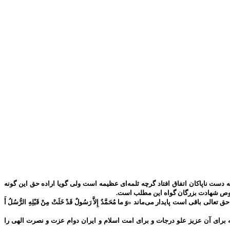
دست ناپاکان اتفاق افتاد گرچه ثلمه‌ای عظیمه است ولی گویا اراده حق این گونه
 خصوص شهادت بزرگان گواه این مطلب است.
پایدار می‌ماند «وَ ما مُحَمَّدٌ إِلاَّ رَسُولٌ قَدْ خَلَتْ مِنْ قَبْلِهِ الرُّسُلُ أَ
برای آن عزیز علو درجات و برای امت اسلام و ایران دوام عزت و نصرت الهی را