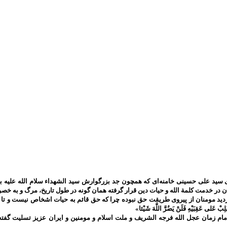
سید علی حسینی خامنه‌ای که همچون جد بزرگوارش سید الشهداء سلام الله علیه به 
ان در خدمت کلمة الله و حیات دین قرار گرفته همان گونه در طول تاریخ، مرگ و به
ومنان از پیروی طریقت حق نبوده چرا که حق قائم به حیات اشخاص نیست و تا حق تعالی باقی است 
َلِبْ عَلى‌ عَقِبَيْهِ فَلَنْ يَضُرَّ اللَّهَ شَيْئا»
م زمان عجل الله فرجه الشریف و ملت اسلام و مومنین و ایران عزیز تسلیت گفته 