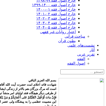
خارج اصول فقه ۹۹-۱۳۹۸
خارج اصول فقه ۱۴۰۰-۱۳۹۹
خارج اصول فقه ۰۱-۱۴۰۰
خارج اصول فقه ۰۲-۱۴۰۱
خارج اصول فقه ۰۳-۱۴۰۲
خارج اصول فقه ۰۴-۱۴۰۳
خارج اصول فقه ۰۵-۱۴۰۴
اعتبار روایات غیر فقهی
مباحث قرآنی
بطون قرآن
نشست‌های علمی
آثار
تقریر عربی
الفقه
اصول الفقه
بسم الله العزیز الباقي
شهادت قائد اعلای امت حضرت آیت الله آقای 
است که مرگ بزرگان هم بالاتر از زندگی ایش
از طرفی دیگر هیچگاه فقد اولیای امر منشأ تردید م
فَإِنْ ماتَ أَوْ قُتِلَ انْقَلَبْتُمْ عَلى‌ أَعْقابِكُمْ وَ مَنْ يَنْق
این مصیبت عظمی را به پیشگاه ولی عصر اما
خواستارم.