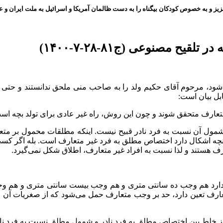
ز و به خصوص کودکان بیگناه را به دست ظالمان آمریکا و اسرائیل به ملت ایران و عز
یح مصنوعی (ج۸۱-۲۸-۷-۱۴۰۰)
، مرحوم آقای حکیم ولد را به صاحب منی ملحق ندانستند و حتی ازدوا
ابل بیان است:
تعارف متحقق شوند و چون این روش، راه غیر عادی برای تولد بچه اس
شمول آن نسبت به فرد نادر قبیح نیست. اینکه مطلقات محمول بر متع
ه اشکال دارد اختصاص مطلق به فرد غیر متعارف است. بله اگر کسی م
ف هستند و لذا نسبت به افراد غیر متعارف، اطلاق شکل نمی‌گیرد.
نا ندارد هم وجب ده سانتی متری و هم وجب بیست سانتی متری و هم 
رف تعین دارد، حد بر وجب متعارف حمل می‌شود که از صغریات آن قاعد
ز خلط بین اختصاص مطلق به فرد نادر و شمول مطلق نسبت به فرد نا