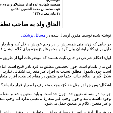
همچنین شهادت عده ای از مسئولان و مردم عزی
عبده محمد بن محمد الحسین القائنی
۱۱ ماه رمضان ۱۴۴۷
الحاق ولد به صاحب نطفه در تلق
نوشته شده توسط مقرر. ارسال شده در
مسائل پزشکی
در جایی که زن، منی همسرش را در رحم خودش داخل کند و باردار شود
دلیل برای کلام ایشان بیان کرد و مجموعا پنج وجه برای کلام ایشان ق
اول: احکام شرعی در جایی ثابت هستند که موضوعات آنها از طریق م
این بیان ناتمام است چون تخصیص مطلق به فرد نادر قبیح است اما 
است چون شمول مطلق نسبت به افراد غیر متعارف اشکالی ندارد، آنچ
شکل گیری اطلاق بداند، حتما قدر متیقن در مقام تخاطب، افراد متعار
اشکال: پس چرا در مثل حد کرّ، وجب متعارف را معیار قرار داده‌اند؟
جواب: در مساله تعیین حد، چون حد است و باید متعین باشد و مع
وجود داشته باشد و چون وجب غیر متعارف، تعینی ندارد اما وجب متعا
و غیر متعین، کلام بر متعین حمل می‌شود.
در هر حال ادعای انصراف مطلق به افراد متعارف، در حقیقت ناشی ا