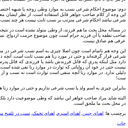
دوم: موضوع احکام شرعی نسب به موارد وطی زوجه یا شبهه اختص
این وجه از کلام صاحب جواهر قابل استفاده است. از نظر ایشان 
شرعی نباشد احکام شرعی مترتب بر نسب ثابت نیست هر چند نسب 
در مساله محل بحث ما هم فرزند، از وطی متولد نشده است در نتیج
صاحب نطفه با آن فرزند حرام است چون موضوع حرمت ازدواج، نسب عر
عرفی هم صادق نیست.
این وجه هم ناتمام است چون اصلا چیزی به اسم نسب شرعی در مق
شرعی قرار گرفته‌اند و حتی در مورد زنا هم نسب ثابت است. آنچه
دارد مثل اینکه پدری که قاتل فرزندش باشد یا فرزندی که قاتل پدرش
نیست حتی در خود آن روایاتی که توارث در موارد زنا نفی شده اس
دلیلی ندارد. در موارد زنا آنچه منفی است توارث است نه نسب و از
ست!
بنابراین چیزی به اسم ولد یا نسب شرعی نداریم و حتی در موارد ز
البته شاید مراد صاحب جواهر این نباشد که وطی موضوعیت دارد بل
در محل بحث ما ملحق است.
برچسب ها:
اهدای جنین
,
اهدای اسپرم
,
اهدای تخمک
,
نسب در تلقیح م
چاپ