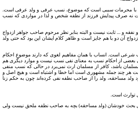
ح با محرمات سببی است که موضوع، نسب عرفی و ولد عرفی است.
ست نه صرف پیدایش فرزند از نطفه شخص و لذا در مواردی که نسب
 و ... ثابت نیست و البته بنابر نظر مرحوم صاحب جواهر ازدواج
ج آن دو با هم جایز است و ظاهر کلام ایشان این بود که حتی ولد
شرعی است. انساب با همان مفاهیم لغوی که دارند موضوع احکام
ی بعضی از احکام نسب به معنای نفی نسب نیست و موارد دیگری هم
ی مسلمان باشد، کافر از مسلمان ارث نمی‌برد در حالی که نسب منفی
ست هر چند جمله مشهوری است اما خطا و اشتباه است و هیچ اصل و
 ولد مساحقه، ولد را از صاحب نطفه نفی کرده‌اند چون به حکم زنا
ل توارث است.
محل بحث خودشان (ولد مساحقه) بچه به صاحب نطفه ملحق نیست ولی