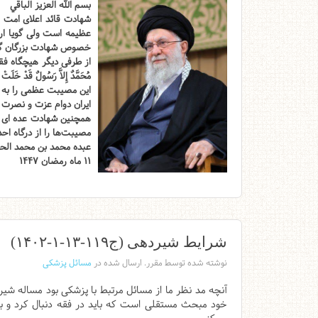
بسم الله العزیز الباقي
شهادت قائد اعلای امت ح
عظیمه است ولی گویا ارا
خصوص شهادت بزرگان گو
از طرفی دیگر هیچگاه فقد
مُحَمَّدٌ إِلاَّ رَسُولٌ قَدْ خَلَتْ م
این مصیبت عظمی را به پ
ایران دوام عزت و نصرت ا
همچنین شهادت عده ای از
مصیبت‌ها را از درگاه اح
عبده محمد بن محمد الحس
۱۱ ماه رمضان ۱۴۴۷
شرایط شیردهی (ج۱۱۹-۱۳-۱-۱۴۰۲)
نوشته شده توسط مقرر. ارسال شده در
مسائل پزشکی
آنچه مد نظر ما از مسائل مرتبط با پزشکی بود مساله شیر
خود مبحث مستقلی است که باید در فقه دنبال کرد و بر