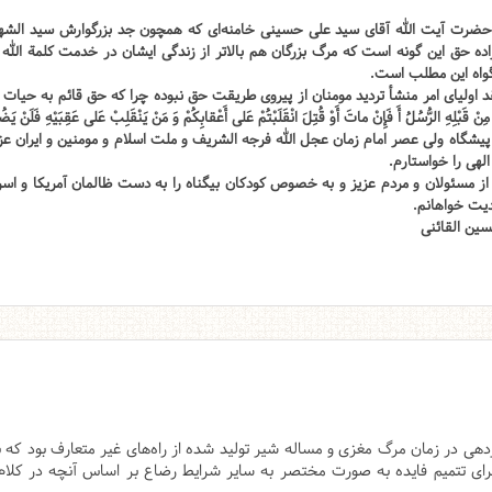
ضرت آیت الله آقای سید علی حسینی خامنه‌ای که همچون جد بزرگوارش سید الشهداء س
ده حق این گونه است که مرگ بزرگان هم بالاتر از زندگی ایشان در خدمت کلمة الله 
اه این مطلب است.
 اولیای امر منشأ تردید مومنان از پیروی طریقت حق نبوده چرا که حق قائم به حیات 
ِنْ قَبْلِهِ الرُّسُلُ أَ فَإِنْ ماتَ أَوْ قُتِلَ انْقَلَبْتُمْ عَلى‌ أَعْقابِكُمْ وَ مَنْ يَنْقَلِبْ عَلى‌ عَقِبَيْهِ فَلَنْ يَضُر
یشگاه ولی عصر امام زمان عجل الله فرجه الشریف و ملت اسلام و مومنین و ایران عزی
لهی را خواستارم.
 مسئولان و مردم عزیز و به خصوص کودکان بیگناه را به دست ظالمان آمریکا و اسرائ
دیت خواهانم.
ین القائنی
دهی در زمان مرگ مغزی و مساله شیر تولید شده از راه‌های غیر متعارف بود که
ای تتمیم فایده به صورت مختصر به سایر شرایط رضاع بر اساس آنچه در کلا