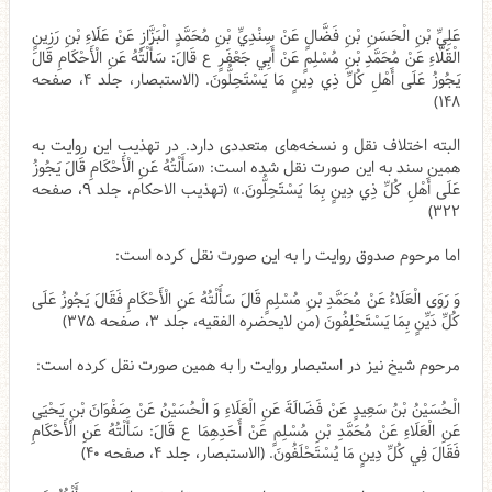
عَلِيِّ بْنِ الْحَسَنِ بْنِ فَضَّالٍ عَنْ سِنْدِيِّ بْنِ مُحَمَّدٍ الْبَزَّازِ عَنْ عَلَاءِ بْنِ رَزِينٍ
الْقَلَّاءِ عَنْ مُحَمَّدِ بْنِ مُسْلِمٍ عَنْ أَبِي جَعْفَرٍ ع قَالَ: سَأَلْتُهُ عَنِ الْأَحْكَامِ قَالَ
يَجُوزُ عَلَى أَهْلِ كُلِّ ذِي دِينٍ مَا يَسْتَحِلُّونَ. (الاستبصار، جلد ۴، صفحه
۱۴۸)
البته اختلاف نقل و نسخه‌های متعددی دارد. در تهذیب این روایت به
همین سند به این صورت نقل شده است: «
سَأَلْتُهُ عَنِ الْأَحْكَامِ قَالَ يَجُوزُ
عَلَى أَهْلِ كُلِّ ذِي دِينٍ بِمَا
يَسْتَحِلُّونَ
.
» (تهذیب الاحکام، جلد ۹، صفحه
۳۲۲)
اما مرحوم صدوق روایت را به این صورت نقل کرده است:
وَ رَوَى الْعَلَاءُ عَنْ مُحَمَّدِ بْنِ مُسْلِمٍ قَالَ سَأَلْتُهُ عَنِ الْأَحْكَامِ فَقَالَ يَجُوزُ عَلَى
كُلِّ دَيِّنٍ بِمَا يَسْتَحْلِفُونَ (من لایحضره الفقیه، جلد ۳، صفحه ۳۷۵)
مرحوم شیخ نیز در استبصار روایت را به همین صورت نقل کرده است:
الْحُسَيْنُ بْنُ سَعِيدٍ عَنْ فَضَالَةَ عَنِ الْعَلَاءِ وَ الْحُسَيْنُ عَنْ صَفْوَانَ بْنِ يَحْيَى
عَنِ الْعَلَاءِ عَنْ مُحَمَّدِ بْنِ مُسْلِمٍ عَنْ أَحَدِهِمَا ع قَالَ: سَأَلْتُهُ عَنِ الْأَحْكَامِ
فَقَالَ فِي كُلِّ دِينٍ مَا يُسْتَحْلَفُونَ. (الاستبصار، جلد ۴، صفحه ۴۰)