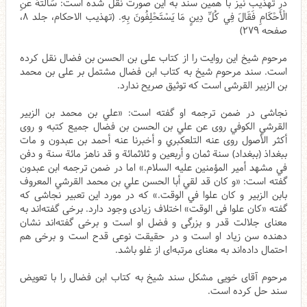
در تهذیب نیز با همین سند به این صورت نقل شده است:
سَأَلْتُهُ عَنِ
الْأَحْكَامِ فَقَالَ فِي كُلِّ دِينٍ مَا
يَسْتَحْلِفُونَ
بِهِ. (تهذیب الاحکام، جلد ۸،
صفحه ۲۷۹)
مرحوم شیخ این روایت را از کتاب علی بن الحسن بن فضال نقل کرده
است. سند مرحوم شیخ به کتاب ابن فضال مشتمل بر علی بن محمد
بن الزبیر القرشی است که توثیق صریح ندارد.
نجاشی در ضمن ترجمه او گفته است: «
علي بن محمد بن الزبير
القرشي الكوفي روى عن علي بن الحسن بن فضال جميع كتبه و روى
أكثر الأصول روى عنه التلعكبري و أخبرنا عنه أحمد بن عبدون و مات
ببغداذ (ببغداد) سنة ثمان و أربعين و ثلاثمائة و قد ناهز مائة سنة و دفن
في مشهد أمير المؤمنين عليه السلام.» اما در ضمن ترجمه ابن عبدون
گفته است: «و كان قد لقي أبا الحسن علي بن محمد القرشي المعروف
بابن الزبير و كان علوا في الوقت.» که در مورد این تعبیر نجاشی که
گفته «کان علوا فی الوقت» اختلاف زیادی وجود دارد. برخی گفته‌اند به
معنای جلالت قدر و بزرگی و فضل او است و برخی گفته‌اند نشان
دهنده سن زیاد او است و در حقیقت نوعی قدح است و برخی هم
احتمال داده‌اند به معنای مرتبه‌ای از غلو باشد.
مرحوم آقای خویی مشکل سند شیخ به کتاب ابن فضال را با تعویض
سند حل کرده است.