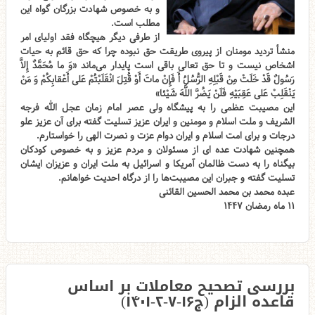
و به خصوص شهادت بزرگان گواه این
مطلب است.
از طرفی دیگر هیچگاه فقد اولیای امر
منشأ تردید مومنان از پیروی طریقت حق نبوده چرا که حق قائم به حیات
اشخاص نیست و تا حق تعالی باقی است پایدار می‌ماند «وَ ما مُحَمَّدٌ إِلاَّ
رَسُولٌ قَدْ خَلَتْ مِنْ قَبْلِهِ الرُّسُلُ أَ فَإِنْ ماتَ أَوْ قُتِلَ انْقَلَبْتُمْ عَلى‌ أَعْقابِكُمْ وَ مَنْ
يَنْقَلِبْ عَلى‌ عَقِبَيْهِ فَلَنْ يَضُرَّ اللَّهَ شَيْئا»
این مصیبت عظمی را به پیشگاه ولی عصر امام زمان عجل الله فرجه
الشریف و ملت اسلام و مومنین و ایران عزیز تسلیت گفته برای آن عزیز علو
درجات و برای امت اسلام و ایران دوام عزت و نصرت الهی را خواستارم.
همچنین شهادت عده ای از مسئولان و مردم عزیز و به خصوص کودکان
بیگناه را به دست ظالمان آمریکا و اسرائیل به ملت ایران و عزیزان ایشان
تسلیت گفته و جبران این مصیبت‌ها را از درگاه احدیت خواهانم.
عبده محمد بن محمد الحسین القائنی
۱۱ ماه رمضان ۱۴۴۷
بررسی تصحیح معاملات بر اساس
قاعده الزام (ج۱۶-۷-۲-۱۴۰۱)