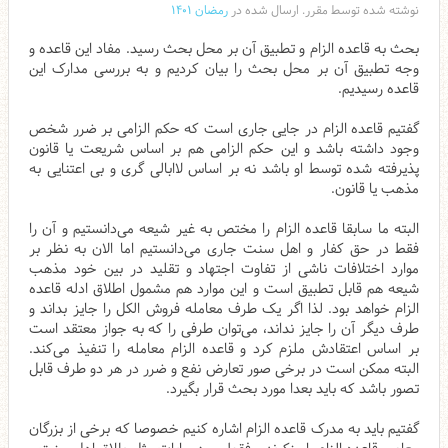
نوشته شده توسط مقرر. ارسال شده در
رمضان ۱۴۰۱
بحث به قاعده الزام و تطبیق آن بر محل بحث رسید. مفاد این قاعده و
وجه تطبیق آن بر محل بحث را بیان کردیم و به بررسی مدارک این
قاعده رسیدیم.
گفتیم قاعده الزام در جایی جاری است که حکم الزامی بر ضرر شخص
وجود داشته باشد و این حکم الزامی هم بر اساس شریعت یا قانون
پذیرفته شده توسط او باشد نه بر اساس لاابالی گری و بی اعتنایی به
مذهب یا قانون.
البته ما سابقا قاعده الزام را مختص به غیر شیعه می‌دانستیم و آن را
فقط در حق کفار و اهل سنت جاری می‌دانستیم اما الان به نظر بر
موارد اختلافات ناشی از تفاوت اجتهاد و تقلید در بین خود مذهب
شیعه هم قابل تطبیق است و این موارد هم مشمول اطلاق ادله قاعده
الزام خواهد بود. لذا اگر یک طرف معامله فروش الکل را جایز بداند و
طرف دیگر آن را جایز نداند، می‌توان طرفی را که به جواز معتقد است
بر اساس اعتقادش ملزم کرد و قاعده الزام معامله را تنفیذ می‌کند.
البته ممکن است در برخی صور تعارض نفع و ضرر در هر دو طرف قابل
تصور باشد که باید بعدا مورد بحث قرار بگیرد.
گفتیم باید به مدرک قاعده الزام اشاره کنیم خصوصا که برخی از بزرگان