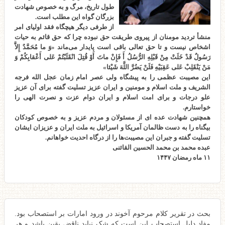
طول تاریخ، مرگ و به خصوص شهادت
بزرگان گواه این مطلب است.
از طرفی دیگر هیچگاه فقد اولیای امر
منشأ تردید مومنان از پیروی طریقت حق نبوده چرا که حق قائم به حیات
اشخاص نیست و تا حق تعالی باقی است پایدار می‌ماند «وَ ما مُحَمَّدٌ إِلاَّ
رَسُولٌ قَدْ خَلَتْ مِنْ قَبْلِهِ الرُّسُلُ أَ فَإِنْ ماتَ أَوْ قُتِلَ انْقَلَبْتُمْ عَلى‌ أَعْقابِكُمْ وَ
مَنْ يَنْقَلِبْ عَلى‌ عَقِبَيْهِ فَلَنْ يَضُرَّ اللَّهَ شَيْئا»
این مصیبت عظمی را به پیشگاه ولی عصر امام زمان عجل الله فرجه
الشریف و ملت اسلام و مومنین و ایران عزیز تسلیت گفته برای آن عزیز
علو درجات و برای امت اسلام و ایران دوام عزت و نصرت الهی را
خواستارم.
همچنین شهادت عده ای از مسئولان و مردم عزیز و به خصوص کودکان
بیگناه را به دست ظالمان آمریکا و اسرائیل به ملت ایران و عزیزان ایشان
تسلیت گفته و جبران این مصیبت‌ها را از درگاه احدیت خواهانم.
عبده محمد بن محمد الحسین القائنی
۱۱ ماه رمضان ۱۴۴۷
بحث در تقریر کلام مرحوم آخوند در ورود امارات بر استصحاب بود.
مفاد دلیل استصحاب این است که شک نباید ناقض یقین باشد و هر