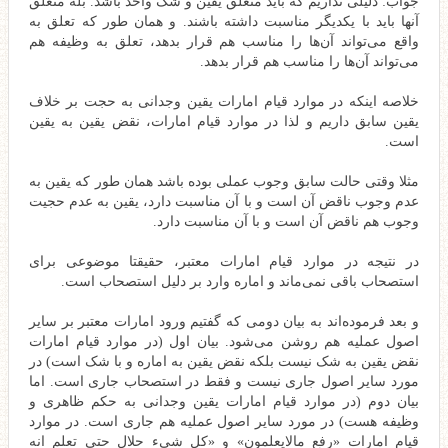
جواب: دلیلی نداریم که باید متعلق یقین و شک واحد باشد. بله متعلق
آنها باید با یکدیگر مناسبت داشته باشند. و همان طور که تعلق به
واقع می‌تواند آن‌ها را مناسب هم قرار بدهد، تعلق به وظیفه هم
می‌تواند آن‌ها را مناسب هم قرار بدهد.
خلاصه اینکه در موارد قیام امارات یقین وجدانی به حجت بر خلاف
یقین سابق داریم و لذا در موارد قیام امارات، نقض یقین به یقین
است.
مثلا وقتی حالت سابق وجوب عملی بوده باشد همان طور که یقین به
عدم وجوب ناقض آن است و با آن مناسبت دارد، یقین به عدم حجیت
وجوب هم ناقض آن است و با آن مناسبت دارد.
در نتیجه در موارد قیام امارات معتبر، حقیقتا موضوعی برای
استصحاب باقی نمی‌ماند و اماره وارد بر دلیل استصحاب است.
و بعد فرموده‌اند به بیان دومی که گفتیم ورود امارات معتبر بر سایر
اصول عملیه هم روشن می‌شود. بیان اول (در موارد قیام امارات
نقض یقین به شک نیست بلکه نقض یقین به اماره و با شک است) در
مورد سایر اصول جاری نیست و فقط در استصحاب جاری است. اما
بیان دوم (در موارد قیام امارات یقین وجدانی به حکم ظاهری و
وظیفه هست) در مورد سایر اصول عملیه هم جاری است. در موارد
قیام امارات «رفع مالایعلمون» و «کل شیء حلال حتی تعلم انه