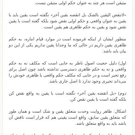
متیقن است هر چند به عنوان حکم اولی متیقن نیست.
«لاتنقض الیقین بالشک بل انقضه بقین آخر» نگفته است یقین باید با
یقین به عنوان واقعی و حکم اولی نقض شود بلکه گفته است با یقین
نقض شود و یقین به حکم ظاهری هم یقین است.
منظور ایشان از اینکه فرموده است در موارد قیام اماره، به حکم
ظاهری یقین داریم در حالی که ما وجدانا یقین نداریم یکی از این دو
بیان باید باشد:
اول) دلیل حجیت اصول ناظر به جایی است که مکلف نه به حکم
واقعی و نه به حکم ظاهری دسترسی نداشته باشد چون اصل برای
رفع تحیر است و در جایی که مکلف حکم واقعی یا ظاهری خودش را
می‌داند تحیری وجود ندارد تا اصل جاری باشد.
دوم) «بل انقضه بقین آخر» نگفته است با یقین به واقع نقض کن
بلکه گفته است با یقین نقض کن.
اشکال: ظاهر روایت وحدت متعلق یقین و شک است و همان طور
که متعلق یقین سابق، واقع است یقینی هم که قرار است ناقض آن
باشد باید به واقع متعلق باشد.