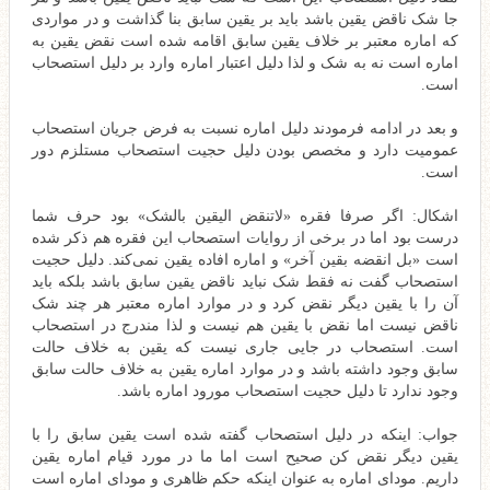
جا شک ناقض یقین باشد باید بر یقین سابق بنا گذاشت و در مواردی
که اماره معتبر بر خلاف یقین سابق اقامه شده است نقض یقین به
اماره است نه به شک و لذا دلیل اعتبار اماره وارد بر دلیل استصحاب
است.
و بعد در ادامه فرمودند دلیل اماره نسبت به فرض جریان استصحاب
عمومیت دارد و مخصص بودن دلیل حجیت استصحاب مستلزم دور
است.
اشکال: اگر صرفا فقره «لاتنقض الیقین بالشک» بود حرف شما
درست بود اما در برخی از روایات استصحاب این فقره هم ذکر شده
است «بل انقضه بقین آخر» و اماره افاده یقین نمی‌کند. دلیل حجیت
استصحاب گفت نه فقط شک نباید ناقض یقین سابق باشد بلکه باید
آن را با یقین دیگر نقض کرد و در موارد اماره معتبر هر چند شک
ناقض نیست اما نقض با یقین هم نیست و لذا مندرج در استصحاب
است. استصحاب در جایی جاری نیست که یقین به خلاف حالت
سابق وجود داشته باشد و در موارد اماره یقین به خلاف حالت سابق
وجود ندارد تا دلیل حجیت استصحاب مورود اماره باشد.
جواب: اینکه در دلیل استصحاب گفته شده است یقین سابق را با
یقین دیگر نقض کن صحیح است اما ما در مورد قیام اماره یقین
داریم. مودای اماره به عنوان اینکه حکم ظاهری و مودای اماره است