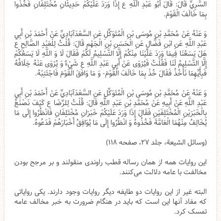
السَّرِيِّ قَالَ: قَالَ أَبُو عَبْدِ اللَّهِ ع‏ إِذَا وَرَدَ عَلَيْكُمْ حَدِيثَانِ مُخْتَلِفَانِ فَخُذُوا
بِمَا خَالَفَ‏ الْقَوْمَ‏.
وَ عَنْهُ عَنْ مُحَمَّدِ بْنِ مُوسَى بْنِ الْمُتَوَكِّلِ عَنِ السَّعْدَآبَادِيِّ عَنْ أَحْمَدَ بْنِ أَبِي
عَبْدِ اللَّهِ عَنِ ابْنِ فَضَّالٍ عَنِ الْحَسَنِ بْنِ الْجَهْمِ قَالَ: قُلْتُ لِلْعَبْدِ الصَّالِحِ ع
هَلْ يَسَعُنَا فِيمَا وَرَدَ عَلَيْنَا مِنْكُمْ إِلَّا التَّسْلِيمُ لَكُمْ فَقَالَ لَا وَ اللَّهِ لَا يَسَعُكُمْ
إِلَّا التَّسْلِيمُ لَنَا فَقُلْتُ فَيُرْوَى عَنْ أَبِي عَبْدِ اللَّهِ ع شَيْ‏ءٌ وَ يُرْوَى عَنْهُ خِلَافُهُ
فَبِأَيِّهِمَا نَأْخُذُ فَقَالَ خُذْ بِمَا خَالَفَ الْقَوْمَ- وَ مَا وَافَقَ الْقَوْمَ فَاجْتَنِبْهُ.
وَ عَنْهُ عَنْ مُحَمَّدِ بْنِ مُوسَى بْنِ الْمُتَوَكِّلِ عَنِ السَّعْدَآبَادِيِّ عَنْ أَحْمَدَ بْنِ أَبِي
عَبْدِ اللَّهِ عَنْ أَبِيهِ عَنْ مُحَمَّدِ بْنِ عَبْدِ اللَّهِ قَالَ: قُلْتُ لِلرِّضَا ع كَيْفَ نَصْنَعُ
بِالْخَبَرَيْنِ الْمُخْتَلِفَيْنِ فَقَالَ إِذَا وَرَدَ عَلَيْكُمْ خَبَرَانِ مُخْتَلِفَانِ فَانْظُرُوا إِلَى مَا
يُخَالِفُ مِنْهُمَا الْعَامَّةَ فَخُذُوهُ وَ انْظُرُوا إِلَى مَا يُوَافِقُ أَخْبَارَهُمْ فَدَعُوهُ.
(وسائل الشیعة، جلد ۲۷، صفحه ۱۱۸)
این روایات همه از همان رساله قطب راوندی منقولند و بر مرجح بودن
مخالفت با عامه دلالت می‌کنند.
البته غیر از این روایات دو طایفه دیگر روایات وجود دارند. یکی روایاتی
که مفاد آنها این است که باید در هنگام ضرورت به خبر مخالف عامه
تمسک کرد.