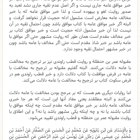
خبر موافق عامه جاری نیست و اگر اصل عدم تقیه جاری نشد تعبد به
صدور روایت لغو و بیهوده است و لذا خبر موافق عامه که با خبر
مخالف عامه معارض است مشمول ادله حجیت قرار نخواهد گرفت. و
البته اگر خبر موافق عامه با کتاب موافق باشد چون احتمال تقیه در آن
نیست لذا آن خبر مشمول ادله حجیت است و خبر موافق کتاب بر
خبر مخالف مقدم است همان طور که روایت مشهور حتی اگر موافق با
عامه باشد بر خبر شاذ مقدم است حتی اگر مخالف با عامه باشد چون
در خبر مشهور احتمال تقیه وجود ندارد.
مقبوله عمر بن حنظلة و روایت قطب راوندی نیز بر ترجیح به مخالفت
با عامه دلالت می‌کنند. البته گفتیم مقبوله بر ترجیح به مخالفت با
عامه در فرض موافقت با کتاب دلالت دارد و خبر قطب راوندی هم در
فرض سکوت کتاب بر ترجیح به مخالفت با عامه دلالت می‌کند.
اما روایات دیگری هم هست که بر مرجح بودن مخالفت با عامه دلالت
می‌کنند و البته مطلقند یعنی مفاد آنها این است که هر جا خبری
مخالف عامه باشد بر خبر موافق عامه مقدم است چه اینکه موافق با
کتاب باشند یا نه و چه اینکه یکی مشهور باشد یا نه؟ و این اطلاق با
روایت مقبوله عمر بن حنظله و قطب راوندی تقیید می‌شود.
وَ بِالْإِسْنَادِ عَنِ ابْنِ بَابَوَيْهِ عَنْ مُحَمَّدِ بْنِ الْحَسَنِ عَنِ الصَّفَّارِ عَنْ أَحْمَدَ بْنِ
مُحَمَّدِ بْنِ عِيسَى عَنْ رَجُلٍ عَنْ يُونُسَ بْنِ عَبْدِ الرَّحْمَنِ عَنِ الْحُسَيْنِ‏ بْنِ