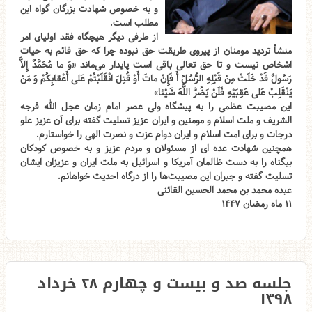
و به خصوص شهادت بزرگان گواه این
مطلب است.
از طرفی دیگر هیچگاه فقد اولیای امر
منشأ تردید مومنان از پیروی طریقت حق نبوده چرا که حق قائم به حیات
اشخاص نیست و تا حق تعالی باقی است پایدار می‌ماند «وَ ما مُحَمَّدٌ إِلاَّ
رَسُولٌ قَدْ خَلَتْ مِنْ قَبْلِهِ الرُّسُلُ أَ فَإِنْ ماتَ أَوْ قُتِلَ انْقَلَبْتُمْ عَلى‌ أَعْقابِكُمْ وَ مَنْ
يَنْقَلِبْ عَلى‌ عَقِبَيْهِ فَلَنْ يَضُرَّ اللَّهَ شَيْئا»
این مصیبت عظمی را به پیشگاه ولی عصر امام زمان عجل الله فرجه
الشریف و ملت اسلام و مومنین و ایران عزیز تسلیت گفته برای آن عزیز علو
درجات و برای امت اسلام و ایران دوام عزت و نصرت الهی را خواستارم.
همچنین شهادت عده ای از مسئولان و مردم عزیز و به خصوص کودکان
بیگناه را به دست ظالمان آمریکا و اسرائیل به ملت ایران و عزیزان ایشان
تسلیت گفته و جبران این مصیبت‌ها را از درگاه احدیت خواهانم.
عبده محمد بن محمد الحسین القائنی
۱۱ ماه رمضان ۱۴۴۷
جلسه صد و بیست و چهارم ۲۸ خرداد
۱۳۹۸