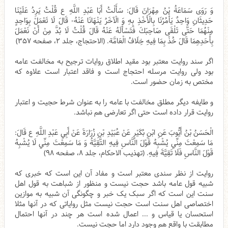
وَ رَوَى سَمَاعَةُ بْنُ مِهْرَانَ‏ قَالَ‏: سَأَلْتُ أَبَا عَبْدِ اللَّهِ ع قُلْتُ يَرِدُ عَلَيْنَا
حَدِيثَانِ وَاحِدٌ يَأْمُرُنَا بِالْأَخْذِ بِهِ وَ الْآخَرُ يَنْهَانَا عَنْهُ- قَالَ لَا تَعْمَلْ‏ بِوَاحِدٍ
مِنْهُمَا حَتَّى تَلْقَى صَاحِبَكَ فَتَسْأَلَهُ عَنْهُ قَالَ قُلْتُ لَا بُدَّ مِنْ أَنْ نَعْمَلَ
بِأَحَدِهِمَا قَالَ خُذْ بِمَا فِيهِ خِلَافُ الْعَامَّة. (الاحتجاج، جلد ۲، صفحه ۳۵۷)
اگر سند روایت معتبر بود مقید اطلاق روایات ترجیح به مخالفت عامه
بود ولی روایت مرسله احتجاج است و فاقد اعتبار است علاوه که
مختص به زمان حضور است.
و طایفه دیگر مطلق مخالفت با عامه را به عنوان شرط حجیت و اعتبار
روایت قرار داده است حتی اگر تعارضی هم نباشد.
الْحَسَنُ بْنُ أَيُّوبَ عَنِ ابْنِ بُكَيْرٍ عَنْ عُبَيْدِ بْنِ زُرَارَةَ عَنْ أَبِي عَبْدِ اللَّهِ ع قَالَ:
مَا سَمِعْتَ مِنِّي يُشْبِهُ‏ قَوْلَ‏ النَّاسِ‏ فِيهِ التَّقِيَّةُ وَ مَا سَمِعْتَ مِنِّي لَا يُشْبِهُ‏
قَوْلَ‏ النَّاسِ‏ فَلَا تَقِيَّةَ فِيهِ. (تهذیب الاحکام، جلد ۸، صفحه ۹۸)
روایت از نظر سندی معتبر است و مفاد آن این است که خبری که
شبیه قول عامه باشد حجت نیست و منظور از شباهت به قول اهل
سنت این است که اگر سبک یک خبر و چگونگی آن شبیه به موازین
اختصاصی اهل سنت است حجت نیست مثل روایاتی که در آنها مثلا
استحسان یا قیاس و ... اعمال شده است هر چند در آنها احتمال
مطابقت با واقع هم وجود دارد اما حجت نیست.