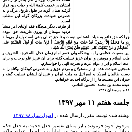
ایشان در خدمت کلمة الله و حیات دین قرار
گرفته همان گونه در طول تاریخ، مرگ و به
خصوص شهادت بزرگان گواه این مطلب
است.
از طرفی دیگر هیچگاه فقد اولیای امر منشأ
تردید مومنان از پیروی طریقت حق نبوده
چرا که حق قائم به حیات اشخاص نیست و تا حق تعالی باقی است پایدار می‌ماند
«وَ ما مُحَمَّدٌ إِلاَّ رَسُولٌ قَدْ خَلَتْ مِنْ قَبْلِهِ الرُّسُلُ أَ فَإِنْ ماتَ أَوْ قُتِلَ انْقَلَبْتُمْ عَلى‌
أَعْقابِكُمْ وَ مَنْ يَنْقَلِبْ عَلى‌ عَقِبَيْهِ فَلَنْ يَضُرَّ اللَّهَ شَيْئا»
این مصیبت عظمی را به پیشگاه ولی عصر امام زمان عجل الله فرجه الشریف و
ملت اسلام و مومنین و ایران عزیز تسلیت گفته برای آن عزیز علو درجات و برای
امت اسلام و ایران دوام عزت و نصرت الهی را خواستارم.
همچنین شهادت عده ای از مسئولان و مردم عزیز و به خصوص کودکان بیگناه را به
دست ظالمان آمریکا و اسرائیل به ملت ایران و عزیزان ایشان تسلیت گفته و
جبران این مصیبت‌ها را از درگاه احدیت خواهانم.
عبده محمد بن محمد الحسین القائنی
۱۱ ماه رمضان ۱۴۴۷
جلسه هفتم ۱۱ مهر ۱۳۹۷
نوشته شده توسط مقرر. ارسال شده در
اصول سال ۹۸-۱۳۹۷
مرحوم آخوند فرمودند بنابر مبنای تفسیر جعل حجیت به جعل حکم
مماثل یا جعل منجزیت و معذریت امارات بر اصول عملیه حاکم