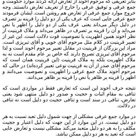
بنابر تعریفی که مرحوم آخوند از تعارض ارائه کردند موارد حکومت و
جمع عرفی و توفیق عرفی را خارج از تعریف تعارض دانستند. وجه
خروج موارد جمع عرفی از تعارض هم روشن است. ایشان فرمودند
جمع عرفی جایی است که عرف یکی از دو دلیل را قرینه بر تصرف
در دلیل دیگر می‌داند یعنی عرف یکی از دو دلیل را اظهر یا نص
می‌داند و آن را قرینه بر تصرف در ظاهر می‌داند و ملاک قرینیت از
نظر آخوند همین اظهریت یا نصوصیت قوت دلالت است. این غیر از
تعبیر قرینیت در کلام مثل مرحوم آقای خویی و آقای تبریزی است.
مراد این بزرگان از قرینیت در مقابل تعبیر مرحوم آخوند است و لذا
مرحوم آقای تبریزی تصریح دارند که خاص بر عام مقدم است نه به
ملاک اظهریت بلکه به ملاک قرینیت (این قرینیت همان است که
مرحوم آقای صدر از آن به قرینیت نوعی تعبیر کرده‌اند) در حالی که
مرحوم آخوند ملاک جمع عرفی را اظهریت و نصوصیت می‌دانند و
اظهر را قرینه بر ظاهر یا نص را قرینه بر ظاهر می‌دانند.
نتیجه حرف آخوند این است که تعارض فقط در مواردی است که
تنافی به مقام اثبات و حجیت و صدور دو دلیل منتهی شود یعنی
تعارض، تنافی در سند است و تنافی حجیت دو دلیل است نه تنافی
در دلالت.
در موارد جمع عرفی مشکلی از جهت شمول دلیل تعبد نسبت به هر
دو دلیل نیست. در این موارد از این جهت که دلیل اعتبار و حجیت
مکلف را به هر دو دلیل متعبد می‌کند مشکلی نیست و تعارض جایی
است که تعبد به هر دو دلیل ممکن نباشد.