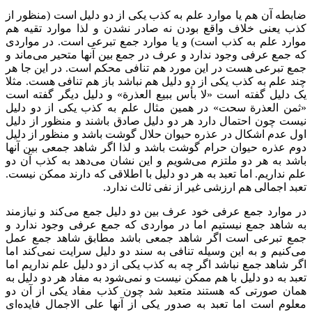
ضابطه آن هم یا موارد علم به کذب یکی از دو دلیل است (منظور از
کذب یعنی خلاف واقع بودن نه صادر نشدن و لذا موارد تقیه هم
موارد علم به کذب است) و یا موارد جمع تبرعی است. در مواردی
که جمع عرفی وجود ندارد و عرف در جمع بین آنها متحیر می‌ماند و
جمع تبرعی هست در این مورد هم تنافی محکم است. در این جا هر
چند علم به کذب یکی از دو دلیل هم نباشد باز هم تنافی هست. مثلا
یک دلیل گفته است «لا بأس ببیع العذرة» و دلیل دیگر گفته است
«ثمن العذرة سحت» در همین مثال علم به کذب یکی از دو دلیل
نیست چون احتمال دارد هر دو دلیل صادق باشند و منظور از دلیل
اول عدم اشکال در عذره حیوان حلال گوشت باشد و منظور از دلیل
دوم عذره حیوان حرام گوشت باشد و لذا اگر شاهد جمعی بین آنها
باشد به هر دو ملتزم می‌شویم و این نشان می‌دهد به کذب آن دو
علم نداریم. اما تعبد به هر دو دلیل با اطلاقی که دارند ممکن نیست.
تعبد اجمالی هم ارزشی غیر از نفی ثالث ندارد.
در موارد جمع عرفی خود عرف بین دو دلیل جمع می‌کند و نیازمند
به شاهد جمع نیستیم اما در مواردی که جمع عرفی وجود ندارد و
جمع تبرعی است اگر شاهد جمعی باشد مطابق شاهد جمع عمل
می‌کنیم و به این وسیله تنافی به سند دو دلیل سرایت نمی‌کند اما
اگر شاهد جمع نباشد اگر چه به کذب یکی از دو دلیل علم نداریم اما
تعبد به دو دلیل با هم ممکن نیست و نمی‌شود به مفاد هر دو دلیل به
همان صورتی که هستند متعبد شد چون کذب مفاد یکی از آن دو
معلوم است اما تعبد به صدور یکی از آنها علی الاجمال فایده‌ای