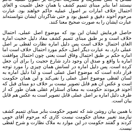
نیستند اما بنابر مبنای تتمیم کشف یا همان جعل علمیت و الغای
احتمال خلاف امارات بر اصول عملیه حاکم خواهند بود. عبارت
مرحوم آخوند دقیق و عمیق بود و حتی شاگردان ایشان نتوانسته‌اند
عبارت ایشان را به صورت صحیح معنا کنند.
حاصل فرمایش ایشان این بود که موضوع اصل عملی، احتمال
خلاف است و بر طبق مبنای تتمیم کشف مفاد دلیل حجیت اماره
الغای احتمال خلاف است پس دلیل اماره نظارت لفظی بر اصل
عملی دارد. به عبارت دیگر اصل، حکم مورد احتمال خلاف است اما
اماره حکم بر طبق احتمال وفاق است یعنی چون احتمال موافقت
اماره با واقع و صدق آن وجود دارد شارع حجیت را برای آن جعل
کرده است. پس دلیل اماره در لسانش همان چیزی را مورد توجه
قرار داده است که موضوع اصل عملی است و لذا دلیل اماره به
لسان لفظی موضوع اصل عملی را نفی‌کند و این همان حکومت
است و عکس آن هم قابل تصویر نیست بر خلاف دو مبنای قبل که
آخوند فرمودند حکومت به معنای استلزام عقلی همان طور که از
طرف دلیل اماره بر اصل عملی قابل تصویر است به عکس هم قابل
بیان است.
با همین بیان روشن شد که تصویر حکومت بنابر مبنای تتمیم کشف
نیازمند تغییر معنای حکومت نیست کاری که مرحوم آقای خویی
کردند و گفتند حکومت در این موارد به ملاک نظارت و شرح لفظی
نیست.