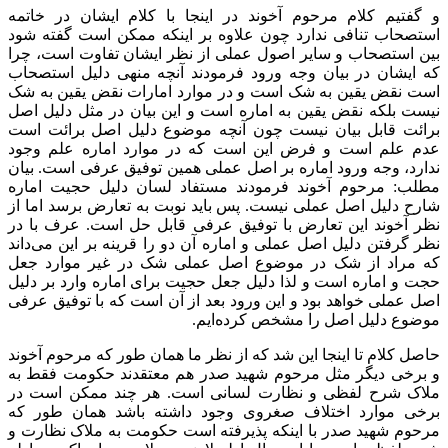
و گفتیم کلام مرحوم آخوند در اینجا با کلام ایشان در خاتمه
استصحاب تنافی ندارد چون علاوه بر اینکه ممکن است گفته شود
بین استصحاب و سایر اصول عملی از نظر ایشان تفاوت است، چرا
که ایشان در بیان وجه ورود فرمودند آنچه منهی دلیل استصحاب
است نقض یقین به شک است و در موارد امارات نقض یقین به شک
نیست بلکه نقض یقین به اماره است و این بیان در مثل دلیل اصل
برائت قابل بیان نیست چون آنچه موضوع دلیل اصل برائت است
عدم علم است و فرض این است که در موارد اماره علم وجود
ندارد، وجه ورود اماره بر اصل عملی همین توفیق عرفی است. بیان
مطلب: مرحوم آخوند فرمودند مستفاد لسان دلیل حجیت اماره
شارح دلیل اصل عملی نیست. پس باید نوبت به تعارض برسد اما از
نظر آخوند این تعارض با توفیق عرفی قابل حل است. عرف با در
نظر گرفتن دلیل اصل عملی و اماره آن دو را قرینه بر این می‌داند
که مراد از شک در موضوع اصل عملی شک در غیر موارد جعل
حجت و اماره است و لذا دلیل جعل حجیت برای اماره وارد بر دلیل
اصل عملی خواهد بود و این ورود بعد از آن است که با توفیق عرفی
موضوع دلیل اصل را مشخص کرده‌ایم.
حاصل کلام تا اینجا این شد که از نظر ما همان طور که مرحوم آخوند
و برخی دیگر مثل مرحوم شهید صدر هم معتقدند حکومت فقط به
ملاک شرح لفظی و نظارت لسانی است. هر چند ممکن است در
برخی موارد اختلاف صغروی وجود داشته باشد همان طور که
مرحوم شهید صدر با اینکه پذیرفته است حکومت به ملاک نظارت و