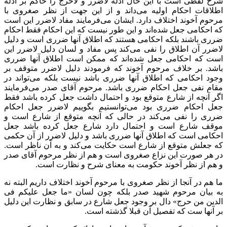
شرح لفظی است با این حال ادله لاضرر و لاحرج را حاکم بر ادله
اطلاقات احکام اولیه می‌داند و از این جهت از نظر صغروی با
مرحوم آخوند اختلاف دارد. ایشان می‌فرمایند مفاد لاضرر این است
که احکامی جعل شده‌اند و این طور نیست که این احکام فقط احکام
ضرری باشند بلکه احکامی هستند که اطلاق آنها ضرری است و دلیل
لاضرر آن اطلاق را نفی‌ می‌کند پس مفاد و لسان دلیل لاضرر این
است که احکامی جعل شده‌اند که ممکن است اطلاق آنها ضرری
باشد. بر خلاف مرحوم آخوند که فرمودند دلیل لاضرر متوقف بر
وجود احکامی که اطلاق آنها ضرری باشد نیست بلکه می‌تواند در
مقام نفی جعل احکام ضرری باشد. مرحوم آقای صدر می‌فرمایند
اگر آنچه از شارع متوقع بود و احتمال داشت جعل کرده باشد فقط
جعل احکام ضرری بود می‌توانستیم بگوییم لاضرر جعل احکام
ضرری را نفی می‌کند در حالی که آنچه متوقع از شارع است و
موقف شارع است و احتمال دارد شارع جعل کرده باشد جعل
احکامی است که اطلاق آنها ضرری باشد و دلیل لاضرر از آن حکمی
که جعلش متوقع از شارع است حکایت می‌کند و به آن ناظر است.
در هر صورت این نزاع صغروی است و هم از نظر مرحوم آقای صدر
و هم از نظر آخوند حکومت به معنای شرح و نظارت است.
ما هم در آنجا از نظر صغروی با مرحوم آخوند اختلاف داریم البته نه
به بیان مرحوم شهید صدر بلکه چون لسان «ما جعل علیکم فی
الدین من حرج» دال بر وجود جعل شارع در سابق و نظارت این دلیل
بر آنها ست که تفصیل آن قبلا گذشته است.