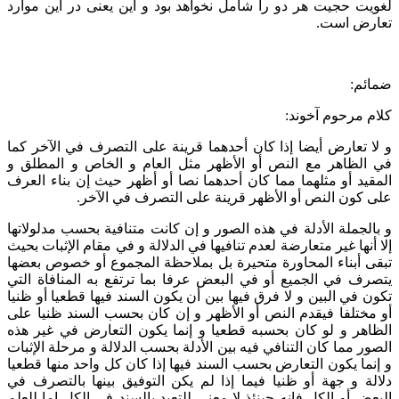
لغویت حجیت هر دو را شامل نخواهد بود و این یعنی در این موارد
تعارض است.
ضمائم:
کلام مرحوم آخوند:
و لا تعارض أيضا إذا كان أحدهما قرينة على التصرف في الآخر كما
في الظاهر مع النص أو الأظهر مثل‏ العام و الخاص و المطلق و
المقيد أو مثلهما مما كان أحدهما نصا أو أظهر حيث إن بناء العرف
على كون النص أو الأظهر قرينة على التصرف في الآخر.
و بالجملة الأدلة في هذه الصور و إن كانت متنافية بحسب مدلولاتها
إلا أنها غير متعارضة لعدم تنافيها في الدلالة و في مقام الإثبات بحيث
تبقى أبناء المحاورة متحيرة بل بملاحظة المجموع أو خصوص بعضها
يتصرف في الجميع أو في البعض عرفا بما ترتفع به المنافاة التي
تكون في البين و لا فرق فيها بين أن يكون السند فيها قطعيا أو ظنيا
أو مختلفا فيقدم النص أو الأظهر و إن كان بحسب السند ظنيا على
الظاهر و لو كان بحسبه قطعيا و إنما يكون التعارض في غير هذه
الصور مما كان التنافي فيه بين الأدلة بحسب الدلالة و مرحلة الإثبات
و إنما يكون التعارض بحسب السند فيها إذا كان كل واحد منها قطعيا
دلالة و جهة أو ظنيا فيما إذا لم يكن التوفيق بينها بالتصرف في
البعض أو الكل فإنه حينئذ لا معنى للتعبد بالسند في الكل إما للعلم