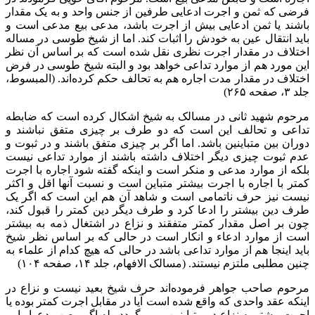
فرضی که ثمن و اجرت ادعایی طرفین از جنس واحد و به یک مقدار
باشند یا ثمن ادعایی بیش از اجرت باشد، مدعی بیع مدعی است و
باید انتقال عین به خودش را اثبات کند. اما از شیخ طوسی در مساله‌‌
اختلاف در مقدار اجرت نظری نقل شده است که بر اساس آن نظر
این مورد هم از موارد تداعی خواهد بود و البته شیخ طوسی در فرض
اختلاف در مقدار مدت اجاره هم به تحالف حکم کرده‌اند. (المبسوط،
جلد ۳، صفحه ۲۶۵)
مرحوم شهید ثانی در مسالک به شیخ اشکال کرده است که ضابطه
تداعی و تحالف این است که دو طرف بر چیزی متفق نباشند و
دوران بین متباینین باشد. اما اگر بر چیزی متفق باشند و در ثبوت و
عدم ثبوت چیزی دیگر اختلاف داشته باشند از موارد تداعی نیست
بلکه از موارد مدعی و منکر است و اینکه گفته شود اجاره با اجرت
کمتر با اجاره با اجرت بیشتر متباین است و نسبت آنها اقل و اکثر
نیست نیز حرف ناتمامی است و شاهد آن هم این است که اگر یک
طرف دین بیشتر را ادعا کرد و طرف دیگر دین کمتر را قبول کند،
چون بر اصل مقدار کمتر متفقند و نزاع در اشتغال ذمه به بیشتر
است از موارد ادعاء و انکار است در حالی که بر اساس نظر شیخ
باید اینجا هم از موارد تداعی باشد در حالی که هیچ کدام از علماء به
چنین مطلبی ملتزم نیستند. (مسالک الافهام، جلد ۱۴، صفحه ۱۰۴)
مرحوم صاحب جواهر فرموده‌اند حرف شیخ بعید نیست و نزاع در
اینکه عقد واحدی که واقع شده است آیا در مقابل اجرت کمتر بوده یا
اجرت بیشتر به نزاع در متباینین برمی‌گردد. بله اگر مصب دعوا را بر