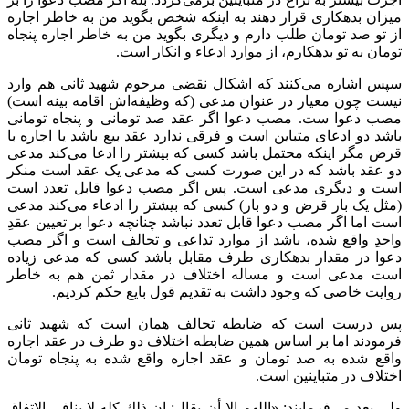
میزان بدهکاری قرار دهند به اینکه شخص بگوید من به خاطر اجاره
از تو صد تومان طلب دارم و دیگری بگوید من به خاطر اجاره پنجاه
تومان به تو بدهکارم، از موارد ادعاء و انکار است.
سپس اشاره می‌کنند که اشکال نقضی مرحوم شهید ثانی هم وارد
نیست چون معیار در عنوان مدعی (که وظیفه‌اش اقامه بینه است)
مصب دعوا ست. مصب دعوا اگر عقد صد تومانی و پنجاه تومانی
باشد دو ادعای متباین است و فرقی ندارد عقد بیع باشد یا اجاره با
قرض مگر اینکه محتمل باشد کسی که بیشتر را ادعا می‌کند مدعی
دو عقد باشد که در این صورت کسی که مدعی یک عقد است منکر
است و دیگری مدعی است. پس اگر مصب دعوا قابل تعدد است
(مثل یک بار قرض و دو بار) کسی که بیشتر را ادعاء می‌کند مدعی
است اما اگر مصب دعوا قابل تعدد نباشد چنانچه دعوا بر تعیین عقدِ
واحدِ واقع شده، باشد از موارد تداعی و تحالف است و اگر مصب
دعوا در مقدار بدهکاری طرف مقابل باشد کسی که مدعی زیاده
است مدعی است و مساله اختلاف در مقدار ثمن هم به خاطر
روایت خاصی که وجود داشت به تقدیم قول بایع حکم کردیم.
پس درست است که ضابطه تحالف همان است که شهید ثانی
فرمودند اما بر اساس همین ضابطه اختلاف دو طرف در عقد اجاره
واقع شده به صد تومان و عقد اجاره واقع شده به پنجاه تومان
اختلاف در متباینین است.
ولی بعد می‌فرمایند: «اللهم إلا أن يقال: إن ذلك كله لا ينافي الاتفاق