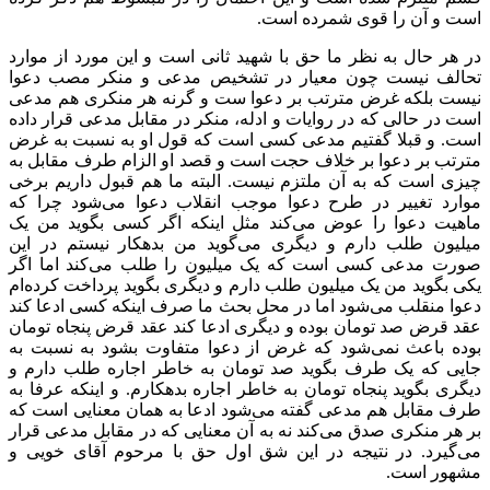
است و آن را قوی شمرده است.
در هر حال به نظر ما حق با شهید ثانی است و این مورد از موارد
تحالف نیست چون معیار در تشخیص مدعی و منکر مصب دعوا
نیست بلکه غرض مترتب بر دعوا ست و گرنه هر منکری هم مدعی
است در حالی که در روایات و ادله، منکر در مقابل مدعی قرار داده
است. و قبلا گفتیم مدعی کسی است که قول او به نسبت به غرض
مترتب بر دعوا بر خلاف حجت است و قصد او الزام طرف مقابل به
چیزی است که به آن ملتزم نیست. البته ما هم قبول داریم برخی
موارد تغییر در طرح دعوا موجب انقلاب دعوا می‌شود چرا که
ماهیت دعوا را عوض می‌کند مثل اینکه اگر کسی بگوید من یک
میلیون طلب دارم و دیگری می‌گوید من بدهکار نیستم در این
صورت مدعی کسی است که یک میلیون را طلب می‌کند اما اگر
یکی بگوید من یک میلیون طلب دارم و دیگری بگوید پرداخت کرده‌ام
دعوا منقلب می‌شود اما در محل بحث ما صرف اینکه کسی ادعا کند
عقد قرض صد تومان بوده و دیگری ادعا کند عقد قرض پنجاه تومان
بوده باعث نمی‌شود که غرض از دعوا متفاوت بشود به نسبت به
جایی که یک طرف بگوید صد تومان به خاطر اجاره طلب دارم و
دیگری بگوید پنجاه تومان به خاطر اجاره بدهکارم. و اینکه عرفا به
طرف مقابل هم مدعی گفته می‌شود ادعا به همان معنایی است که
بر هر منکری صدق می‌کند نه به آن معنایی که در مقابل مدعی قرار
می‌گیرد. در نتیجه در این شق اول حق با مرحوم آقای خویی و
مشهور است.