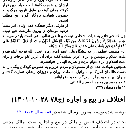
ایشان در خدمت کلمة الله و حیات دین قرار
گرفته همان گونه در طول تاریخ، مرگ و به
خصوص شهادت بزرگان گواه این مطلب
است.
از طرفی دیگر هیچگاه فقد اولیای امر منشأ
تردید مومنان از پیروی طریقت حق نبوده
چرا که حق قائم به حیات اشخاص نیست و تا حق تعالی باقی است پایدار می‌ماند
«وَ ما مُحَمَّدٌ إِلاَّ رَسُولٌ قَدْ خَلَتْ مِنْ قَبْلِهِ الرُّسُلُ أَ فَإِنْ ماتَ أَوْ قُتِلَ انْقَلَبْتُمْ عَلى‌
أَعْقابِكُمْ وَ مَنْ يَنْقَلِبْ عَلى‌ عَقِبَيْهِ فَلَنْ يَضُرَّ اللَّهَ شَيْئا»
این مصیبت عظمی را به پیشگاه ولی عصر امام زمان عجل الله فرجه الشریف و
ملت اسلام و مومنین و ایران عزیز تسلیت گفته برای آن عزیز علو درجات و برای
امت اسلام و ایران دوام عزت و نصرت الهی را خواستارم.
همچنین شهادت عده ای از مسئولان و مردم عزیز و به خصوص کودکان بیگناه را به
دست ظالمان آمریکا و اسرائیل به ملت ایران و عزیزان ایشان تسلیت گفته و
جبران این مصیبت‌ها را از درگاه احدیت خواهانم.
عبده محمد بن محمد الحسین القائنی
۱۱ ماه رمضان ۱۴۴۷
اختلاف در بیع و اجاره (ج۷۸-۲۸-۱۰-۱۴۰۱)
نوشته شده توسط مقرر. ارسال شده در
فقه سال ۰۲-۱۴۰۱
بحث در اختلاف قابض و مالک در بیع و اجاره است. مالک مدعی
اجاره است و قابض مدعی بیع است. مرحوم آقای خویی فرمودند در