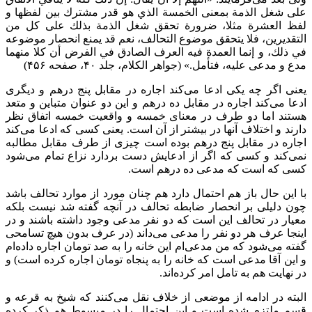
على شغل الذمة بمعنى الخمسة الذي هو قدر مشترك بين لفظها و
لفظ العشرة مثلا، ضرورة تحقق شغل الذمة بذلك على كل من
التقديرين، فلا يتحقق موضوع التحالف، نعم قد يمنع انحصار موضوعه
في ذلك، و إنما العمدة فيه العرف الصادق في الفرض أن كلا منهما
مدع و مدعى عليه، فتأمل.» (جواهر الکلام، جلد ۴۰، صفحه ۴۵۶)
یعنی اگر چه یکی ادعا می‌کند اجاره در مقابل پنج درهم و دیگری
ادعا می‌کند اجاره در مقابل ده درهم و این دو عنوان متباین و متعد
هستند اما دو طرف در معنای خمسه و واقعیت خمسه اتفاق نظر
دارند و اختلاف آنها در بیشتر از آن است. یعنی کسی که ادعا می‌کند
اجاره در مقابل پنج درهم بوده است چیزی از طرف مقابل مطالبه
نمی‌کند و کسی که اگر از ادعایش دست بردارد نزاع تمام می‌شود
کسی که است که مدعی ده درهم است.
با این حال باز هم احتمال دارد هم چنان مورد از موارد تحالف باشد
چون دلیلی بر انحصار ضابطه تحالف در آنچه گفته شد نیست بلکه
معیار در تحالف این است که دو نفر مدعی وجود داشته باشند و در
اینجا عرف هر دو نفر را مدعی می‌داند (در عرف بدون هیچ تسامحی
گفته می‌شود که من مدعی‌ام این خانه را به صد تومان اجاره داده‌ام
و این آقا مدعی است که خانه را به پنجاه تومان اجاره کرده است) و
در نهایت هم به تامل امر کرده‌اند.
البته در ادامه از موضعی از خلاف نقل می‌کنند که شیخ به قرعه و
قسم ملتزم شده است و این احتمال را در مبسوط هم ذکر کرده