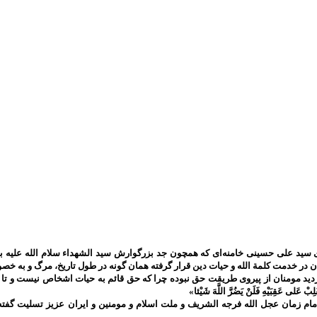
سید علی حسینی خامنه‌ای که همچون جد بزرگوارش سید الشهداء سلام الله علیه به 
ان در خدمت کلمة الله و حیات دین قرار گرفته همان گونه در طول تاریخ، مرگ و به
ومنان از پیروی طریقت حق نبوده چرا که حق قائم به حیات اشخاص نیست و تا حق تعالی باقی است 
َلِبْ عَلى‌ عَقِبَيْهِ فَلَنْ يَضُرَّ اللَّهَ شَيْئا»
م زمان عجل الله فرجه الشریف و ملت اسلام و مومنین و ایران عزیز تسلیت گفته 