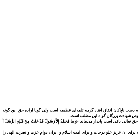
دست ناپاکان اتفاق افتاد گرچه ثلمه‌ای عظیمه است ولی گویا اراده حق این گونه
 خصوص شهادت بزرگان گواه این مطلب است.
پایدار می‌ماند «وَ ما مُحَمَّدٌ إِلاَّ رَسُولٌ قَدْ خَلَتْ مِنْ قَبْلِهِ الرُّسُلُ أَ
برای آن عزیز علو درجات و برای امت اسلام و ایران دوام عزت و نصرت الهی را