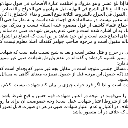
لقا إذا بلغ عشرا و هو متروك و اختلفت عبارة الأصحاب في قبول شهادت
د الله ع قال الشيخ في النهاية تقبل شهادتهم في الجراح و القصاص و 
القبول في الجراح بالشروط الثلاثة بلوغ العشر و بقاء الاجتماع إذا كا
 معتبر نیست. در مساله ادعای اجماع شده است و به نظر ما حتی اگر 
ها اجماع علماء کاشف از قول معصوم علیه السلام نیست و مدرکی بود
ه آن اشاره شده است و حتی عدم پذیرش شهادت صبی ده ساله را به مخ
عای اجماع شده است و این خود شاهد بر این است که اجماع در اشتراط
اله مقبول است و مرحوم صاحب جواهر گفته‌اند اصلا معلوم نیست کسی
جراح و قتل معتبر است و بعد به شیخ نسبت داده است که شهادت آنه
ممیز تقسیم کرده‌اند و گفته‌اند در عدم پذیرش شهادت صبی غیر مم
دارد:
ه مسائل جنسی متوجه است در مقابل بچه غیر ممیز که بچه‌ای است که
د (که حصول این مرتبه قبل از حصول تمییز به معنای آگاهی به مسائ
شود.
است و لذا اگر فرد خواب چیزی را بیان کند شهادت نیست. کلام بچ
ا می‌فهمد در نتیجه در اعتبار شهادت فهم حسن و قبح شرط باشد ه
ند از شروط اعتبار شهادت عقل است) وجه خصوصیت آن برای ما روشن
تلاف در اعتبار و عدم اعتبار شهادت صبی در هر دو صورت قابل تصور
 که خلاف در آن متصور نباشد.