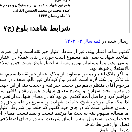
همچنین شهادت عده ای از مسئولان و مردم عزی
عبده محمد بن محمد الحسین القائنی
۱۱ ماه رمضان ۱۴۴۷
شرایط شاهد: بلوغ (ج۷-۱۰-۷-۱۴۰۲)
ارسال شده در
فقه سال ۰۳-۱۴۰۲
گفتیم مناط اعتبار بینه، غیر از مناط اعتبار خبر ثقه است و این صر
القاعده شهادت صبی هم مسموع است چون در بنای عقلاء در اعتبار خبر
امامی بودن و یا مسلمان بودن مستلزم اعتبار بلوغ نیست چون اسلام و
بالاستقلال خواهد بود.
اما اگر ملاک اعتبار بینه را متفاوت از ملاک اعتبار خبر ثقه دانستیم
بله تذکر این نکته لازم است که در نوع کودکان غیر بالغ، ضعف در ض
مرحوم آقای منتظری هم بین حجیت خبر ثقه و حجیت بینه از این جه
در مقدمه بحث شهادت و توضیح معنای شهادت همین مقدار کافی است ه
خواهیم کرد و حاصل آنچه گفتیم این بود که در معنای شهادت از نظر م
از همان خلطی است که در جای خود گفتیم که خلط بین شروط اعتبا
اما مساله مفهوم بینه به بحث ما مرتبط نیست و بعید نیست معنای
حجت است و استعمال بینه در لسان شریعت بینه در معنای اصطلاحی
فصل اول: شرایط شاهد
شرط اول: بلوغ