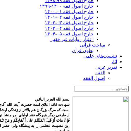
خارج اصول فقه ۹۹-۱۳۹۸
خارج اصول فقه ۱۴۰۰-۱۳۹۹
خارج اصول فقه ۰۱-۱۴۰۰
خارج اصول فقه ۰۲-۱۴۰۱
خارج اصول فقه ۰۳-۱۴۰۲
خارج اصول فقه ۰۴-۱۴۰۳
خارج اصول فقه ۰۵-۱۴۰۴
اعتبار روایات غیر فقهی
مباحث قرآنی
بطون قرآن
نشست‌های علمی
آثار
تقریر عربی
الفقه
اصول الفقه
بسم الله العزیز الباقي
شهادت قائد اعلای امت حضرت آیت الله آقای 
است که مرگ بزرگان هم بالاتر از زندگی ایش
از طرفی دیگر هیچگاه فقد اولیای امر منشأ تردید م
فَإِنْ ماتَ أَوْ قُتِلَ انْقَلَبْتُمْ عَلى‌ أَعْقابِكُمْ وَ مَنْ يَنْق
این مصیبت عظمی را به پیشگاه ولی عصر اما
خواستارم.