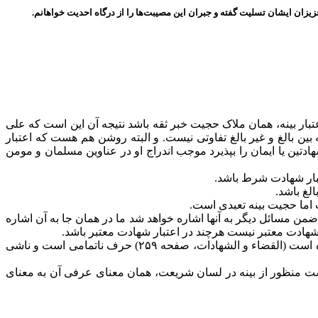
یزان ایشان تسلیت گفته و جبران این مصیبت‌ها را از درگاه احدیت خواهانم.
تبار بینه، همان ملاک حجیت خبر ثقه باشد نتیجه آن این است که علی
ین بالغ و غیر بالغ تفاوتی نیست. و البته روشن هم هست که اعتبار
دتین یا ایمان را بپذیرد موجب اندراج او در عناوین مسلمان و مومن
عتبار شهادت شرط باشد.
لغ باشد.
اما حجیت بینه تعبدی است.
مسائل دیگر به آنها اشاره خواهد شد ما در همان جا به آن اشاره
 شهادت معتبر نیست هرچند در اعتبار شهادت معتبر باشد.
لذا اینکه مثل مرحوم شیخ، حقیقت شهادت را متفرع بر علم و جزم دانسته و تعابیر شهادت به غیر علم را بر اخبار به صورت جزم حمل کرده است (القضاء و الشهادات، صفحه ۲۵۹) حرف ناتمامی است و ناشی
ت منظور از بینه در لسان شریعت، همان معنای عرفی آن به معنای