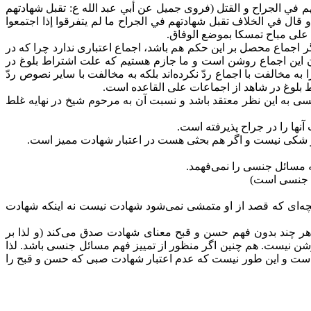
هم في الجراح و القتل (فروى جميل عن أبي عبد الله ع: تقبل شهادتهم
قال في الخلاف تقبل شهادتهم في الجراح ما لم يتفرقوا إذا اجتمعوا
ن على مباح تمسكا بموضع الوفاق.
اجماع محصل بر این حکم هم باشد، اجماع اعتباری ندارد چرا که در
ن این اجماع روشن است و ما جازم هستیم که علت اشتراط بلوغ در
الفت با اجماع ردّ نکرده‌اند بلکه به مخالفت با سایر نصوص ردّ
 بلوغ در شاهد از اجماعات علی القاعده است.
 به این نظر معتقد باشد و نسبت آن به مرحوم شیخ در نهایه غلط
ا را در جراح پذیرفته است.
یز شکی نیست و اگر هم بحثی هست در اعتبار شهادت ممیز است.
 مسائل جنسی را نمی‌فهمد.
ل جنسی است)
ه‌ای که قصد از او متمشی نمی‌شود شهادت نیست نه اینکه شهادت
ر چند بدون فهم حسن و قبح معنای شهادت صدق می‌کند (و لذا بر
 نیست. هم چنین اگر منظور از تمییز فهم مسائل جنسی باشد. لذا
 است و این طور نیست که عدم اعتبار شهادت صبی که حسن و قبح را