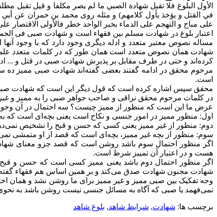
الأول البلوغ‌ فلا تقبل شهادة الصبي ما لم يصر مكلفا و قيل تقبل مط
في القتل و يؤخذ بأول كلامهم) و مثله روى محمد بن حمران عن أبي عب
على مباح و التهجم على الدماء بخبر الواحد خطر فالأولى الاقتصار على 
اعتبار بلوغ در شهادت مسلم بین فقهاء است و شهادت صبی فی الجمله
مساله نصوص معتبر متعدد و ادله دیگری وجود دارد که با وجود آن
شهادت همان نصوص متعدد است همان طور که در کلمات متعدد علماء ب
کرده‌اند و حتی در طرف مقابل بر پذیرش شهادت صبی در قتل و ... اد
مرحوم محقق در ادامه گفتند بعضی گفته‌اند شهادت صبی ممیز ده س
است.
محقق سپس اشاره کرده است که قول دیگر این است که شهادت صبی در 
در کلمات مرحوم محقق نراقی و صاحب جواهر صبی را به ممیز و غیر 
عرض ما این است که منظور از ممیز چیست؟ سه احتمال در آن وجود 
اول: منظور ممیز در امور جنسی و نکاح است یعنی بچه‌ای است که ب
دوم: منظور از غیر ممیز یعنی کسی که حسن و قبح را تشخیص نمی‌ده
سوم: منظور از بچه غیر ممیز، بچه‌ای است که قصد از او متمشی نمی‌
اگر منظور احتمال سوم باشد روشن است که قصد جزو معنای شهادت 
هست و در اعتبار آن تمییز شرط است.
اگر منظور احتمال دوم باشد یعنی ممیز کسی است که حسن و قبح ر
شهادت مجنون شهادت صدق می‌کند و بر همین اساس هم فقهاء گفته‌ا
وجه تفکیک بین صبی ممیز و غیر ممیز برای ما روشن نشد و همان اخ
نمی‌فهمد یا صبی که آگاه به مسائل جنسی نیست روشن باشد به نحوی
برچسب ها:
شهادت
,
شرایط شاهد
,
بلوغ شاهد