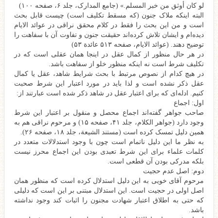
لو كان أوثق من خبر المسلم.» (جامع المدارک، جلد ۶، صفحه ۱۰۰)
البته اینکه ملاک جنون (که مسقط تکلیف است) چیست قابل بحث
است و من این بحث را فقط در کلام محقق نراقی در عوائد الایام
دیده‌ام و ایشان تلاش کرده‌اند حقیقت جنون و تفاوت آن با سفاهت را
توضیح دهند. (عوائد الایام، صفحه ۵۱۳ عائدة ۵۳)
در هر حال منظور از کمال عقل در اینجا همان عقلی است که در
تکلیف شرط است نه اینکه منظور خلو از سفاهت باشد.
در هیچ کدام از نصوص مرتبط با بحث شرایط شاهد، عقل یا کمال
عقل ذکر نشده است و لذا باید در مورد اعتبار این شرط صحبت
کنیم. ادله‌ای که برای اعتبار عقل در شاهد ذکر شده است عبارتند از:
اول: اجماع
صاحب جواهر گفته‌اند اجماع محصل و منقول بر اعتبار این شرط
وجود دارد (جواهر الکلام، جلد ۴۱، صفحه ۱۵) و مرحوم نراقی هم به
همین دلیل تمسک کرده است (مستند الشیعة، جلد ۱۸، صفحه ۲۶).
به نظر ما این دلیل ناتمام است چون با وجود استدلالات متعدد در
کلمات علماء برای این شرط تعبدی بودن این اجماع محرز نیست
بلکه مدرکی بودن آن قطعی است.
دوم: اصل عدم حجیت
مرحوم آقای خویی به این دلیل استدلال کرده است که منظور همان
اصل اولی در حجیت است. این استدلال مبتنی بر این است که دلیلی
که حتی به اطلاق اعتبار شهادت مجنون را اثبات کند وجود نداشته
باشد.