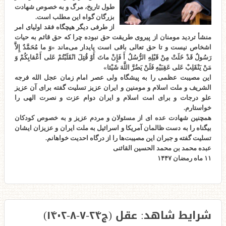
طول تاریخ، مرگ و به خصوص شهادت
بزرگان گواه این مطلب است.
از طرفی دیگر هیچگاه فقد اولیای امر
منشأ تردید مومنان از پیروی طریقت حق نبوده چرا که حق قائم به حیات
اشخاص نیست و تا حق تعالی باقی است پایدار می‌ماند «وَ ما مُحَمَّدٌ إِلاَّ
رَسُولٌ قَدْ خَلَتْ مِنْ قَبْلِهِ الرُّسُلُ أَ فَإِنْ ماتَ أَوْ قُتِلَ انْقَلَبْتُمْ عَلى‌ أَعْقابِكُمْ وَ
مَنْ يَنْقَلِبْ عَلى‌ عَقِبَيْهِ فَلَنْ يَضُرَّ اللَّهَ شَيْئا»
این مصیبت عظمی را به پیشگاه ولی عصر امام زمان عجل الله فرجه
الشریف و ملت اسلام و مومنین و ایران عزیز تسلیت گفته برای آن عزیز
علو درجات و برای امت اسلام و ایران دوام عزت و نصرت الهی را
خواستارم.
همچنین شهادت عده ای از مسئولان و مردم عزیز و به خصوص کودکان
بیگناه را به دست ظالمان آمریکا و اسرائیل به ملت ایران و عزیزان ایشان
تسلیت گفته و جبران این مصیبت‌ها را از درگاه احدیت خواهانم.
عبده محمد بن محمد الحسین القائنی
۱۱ ماه رمضان ۱۴۴۷
شرایط شاهد: عقل (ج۲۴-۷-۸-۱۴۰۲)