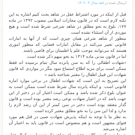
ارسال شده در
فقه سال ۰۳-۱۴۰۲
قبل از اینکه در مورد اشتراط عقل در شاهد بحث کنیم اشاره به این
نکته لازم است که در قانون مجازات اسلامی مصوب ۱۳۹۲ در ماده
۱۷۷، بلوغ به نحو مطلق در شاهد شرعی شرط شده است و هیچ
موردی از آن استثناء نشده است.
منظور از شاهد شرعی همان چیزی است که از آنها به امارات
قانونی تعبیر می‌کنند در مقابل امارات قضایی که منظور اموری
هستند که می‌توانند موجب علم یا اطمینان برای قاضی باشند.
اما در قانون مدنی ماده ۱۳۱۴ به نحو مبهم ذکر شده است.
«شهادت اطفالى را كه به سن پانزده سال تمام نرسيده اند فقط
ممكن است براى مزيد اطلاع استماع نمود مگر در مواردى كه قانون
شهادت اين قبيل اطفال را معتبر شناخته باشد.»
این تصریح به این است که شهادت اطفال در برخی موارد اماره
قانونی است. و اینکه پانزده سال شرط شده است ممکن است به
عنوان بلوغ ذکر شده باشد و ممکن است اعتبار آن در دختر از این
جهت باشد که در اعتبار شهادت نوعی رشد معتبر بوده است و قانون
گذار معتقد بوده است دختر در سن کمتر از این آن رشد لازم را
ندارد و لذا این سن را به نحو مطلق معتبر کرده است.
به نظر ما با توجه به اینکه پذیرش شهادت صبی در قتل هم مورد
فتوای مشهور است و هم منصوص است در قانون باید به اعتبار آن
اشاره می‌شد.
شرط دوم که در کلام محقق برای شاهد ذکر شده است کمال عقل