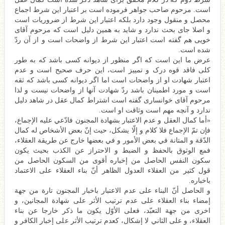
است. مرحوم صاحب جواهر فرموده است بر اعتبار این شرط اجماع
محصل و منقول وجود دارد بلکه اعتبار این شرط از ضروریات است
و اصلا جای بحث ندارد و شاید به همین دلیل است که مرحوم آقای
خویی هم گفته است اعتبار این شرط از واضحات است و از آن ردّ
شده است.
عرض ما این است که اگر منظور از دیوانه کسی باشد که به طور
کلی فاقد قوه درک و تمییز است، این حرف صحیح است و عدم
اعتبار شهادت او از واضحات است اما اگر دیوانه کسی باشد که ثقه
است و مورد اطمینان باشد ردّ شهادت آنها از واضحات نیست و لذا
مرحوم آقای خوانساری گفته است اشتراط کمال عقل در شاهد دلیل
ندارد و آنچه مهم است وثاقت او است.
«أما كمال العقل و عدم الاعتبار بشهادة المجنون فادّعي عليه الإجماع،
فإن تمّ الإجماع فلا كلام و إلّا يشكل، حيث إنّ بعض الأشخاص له كمال
الدّقة و المتانة في بعض الأمور و في بعضها خارج عن طريقة العقلاء،
فمع الوثوق بالحفظ و الضبط و الاحتراز عن الكذب بحيث يكون
سكون النفس الحاصل من إخباره أقوى من السكون الحاصل من
قول كثير من العقلاء العدول الظاهر أنّ بناء العقلاء على الاعتماد
باخباره.
و الحاصل أنّ البناء على عدم الاعتبار باخبار المجنون تارة من جهة
إمضاء بناء العقلاء على عدم ترتيب الأثر على شهادة المجانين، و
اخرى من جهة التعبّد، فعلى الأوّل يكون ما ذكر خارجا عن بناء
العقلاء، و على الثاني لا إشكال، كعدم ترتيب الأثر على إخبار الكافر و