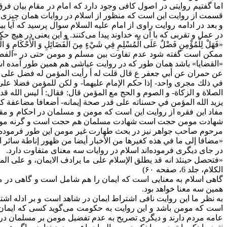
اما گفتیم روایتی در اصول کافی وجود دارد که امام در مقام بیان ف
قسمت از روایت این است که منظور از اسلام در روایات همان چی
و بعد در ادامه روایت راوی از امام علیه السلام سوال پرسید که آیا
در عمل و تقربی که با آن به خداوند پیدا می‌کنند. و این یعنی در هی
«فَهَلْ لِلْمُؤْمِنِ فَضْلٌ عَلَى الْمُسْلِمِ فِي شَيْ‌ءٍ مِنَ الْفَضَائِلِ وَ الْأَحْكَامِ وَ الْحُدُ
ممکن است گفته شود عدم تفاوت بین مسلم و مومن حتی در «الفضائ
«القضایا» باشد همان طور که در روایت عیاشی هم همین طور آمده ا
عن حمران عن أبي جعفر ع قال‏ قلت له أ رأيت المؤمن له فضل‏ على‏ ال
في ذلك مجرى واحد- إذا حكم الإمام عليهما- و لكن للمؤمن فضلا على المسلم
الصلاة و الزكاة- و الصوم و الحج مع المؤمن قال: فقال: أ ليس‏ الله قد قا
يزيد الله المؤمن في حسناته على قدر صحة إيمانه- أضعافا مضاعفة كثيرة، وَ يَفْعَل
مفاد این فقره از روایت این است که مومن و مسلمان در احکام و مقر
شهادت مومن حجت است شهادت مسلمان هم حجت است و گرنه موم
مرحوم صاحب جواهر نیز در بحث طهارت غیر مومن این طور فرموده
«مضافا إلى ما في هذه كغيرها من الأخبار أيضا من ظهور إناطة سائر الأحكام ا
در جای دیگری فرموده‌اند اسلام در روایات سه معنای متفاوت دارد.
«فتحصل حينئذ انه قد يطلق الإسلام على ما يرادف الايمان، و على المصد
الکلام، جلد 6، صفحه ۶۰)
گاهی اسلام به معنایی است که ایمان را هم شامل است و گاهی در م
همین سه معنا خواهد بود.
به نظر ما این روایت نافی اشتراط ایمان در شاهد است و بر ادله ا
است که مومن باشد و این روایت به حکومت می‌گوید کسی که ایمان 
عامه مردم دارند و دیگری تصریح به عدم تفضیل مومن بر مسلمان در 