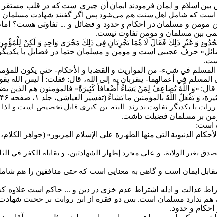
رق بین اسلام و ایمان فرمودند ایمان آن چیزی است که در قلب مستقر 
زی است که شامل اهل سنت هم می‌شود پس اگر گفتند شهادت مسلما
 بین مومن و مسلمان در احکام و حدود و فضائل و ... تفاوتی هست؟ ام
چ حکمی بین مسلمان و مومن تفاوت نیست.
ودِ وَ غَيْرِ ذَلِكَ فَقَالَ لَا هُمَا يَجْرِيَانِ فِي ذَلِكَ مَجْرَى وَاحِدٍ وَ لَكِنْ لِلْمُؤْمِنِ فَ
ل» حرف عجیبی است و مومن و مسلمان حتما در فضایل با یکدیگر م
ست.
مسلم‏ في شي‏ء- من المواريث و القضايا و الأحكام- حتى يكون للمؤمن 
 في أعمالهما- يتقربان به إلى الله، قال: فقلت: أ ليس الله يقول: «مَنْ 
ل: «وَ اللَّهُ يُضاعِفُ لِمَنْ يَشاءُ أَضْعافاً كَثِيرَةً» فالمؤمنون ه
ُ اللَّهُ‏ بالمؤمنين‏ ما يَشاءُ (تفسیر العیاشی، جلد ۱، صفحه ۱۴۶)
رات با یکدیگر تفاوت ندارند. البته این کبری قابل تخصیص است و لذا 
ن بر مسلمان فضیلت داشت.
 است:
لدنيوية التي منها الطهارة على الإسلام المزبور» (جواهر الکلام، جلد ۶، صفحه
ق بغير الولاية، و على مجرد إظهار الشهادتين، و يقابله الكفر في الثل
قابل ایمان است و گاهی به معنایی است که حتی منافقین را هم شامل 
شتراط عدالت و ادله اشتراط عدم خزی در دین و ... حاکم است علاوه
هم ندارد مسلمان است. پس دو فقره از این روایت بر حجیت شهادت 
احکام و حدود.