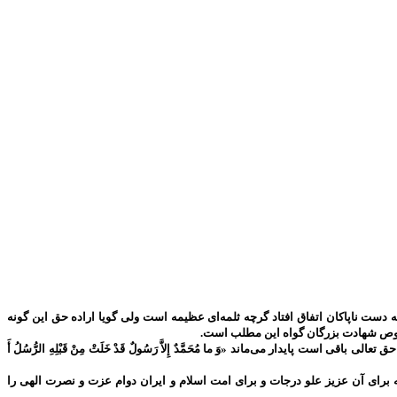
دست ناپاکان اتفاق افتاد گرچه ثلمه‌ای عظیمه است ولی گویا اراده حق این گونه
 خصوص شهادت بزرگان گواه این مطلب است.
پایدار می‌ماند «وَ ما مُحَمَّدٌ إِلاَّ رَسُولٌ قَدْ خَلَتْ مِنْ قَبْلِهِ الرُّسُلُ أَ
برای آن عزیز علو درجات و برای امت اسلام و ایران دوام عزت و نصرت الهی را