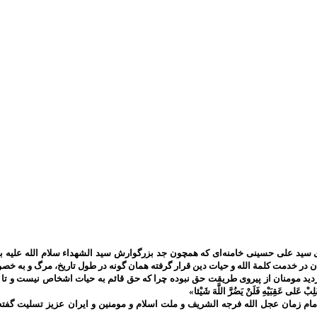
سید علی حسینی خامنه‌ای که همچون جد بزرگوارش سید الشهداء سلام الله علیه به 
ان در خدمت کلمة الله و حیات دین قرار گرفته همان گونه در طول تاریخ، مرگ و به
ومنان از پیروی طریقت حق نبوده چرا که حق قائم به حیات اشخاص نیست و تا حق تعالی باقی است 
َلِبْ عَلى‌ عَقِبَيْهِ فَلَنْ يَضُرَّ اللَّهَ شَيْئا»
م زمان عجل الله فرجه الشریف و ملت اسلام و مومنین و ایران عزیز تسلیت گفته 