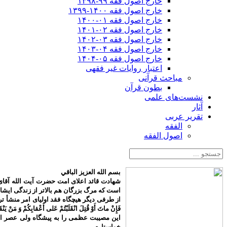
خارج اصول فقه ۹۹-۱۳۹۸
خارج اصول فقه ۱۴۰۰-۱۳۹۹
خارج اصول فقه ۰۱-۱۴۰۰
خارج اصول فقه ۰۲-۱۴۰۱
خارج اصول فقه ۰۳-۱۴۰۲
خارج اصول فقه ۰۴-۱۴۰۳
خارج اصول فقه ۰۵-۱۴۰۴
اعتبار روایات غیر فقهی
مباحث قرآنی
بطون قرآن
نشست‌های علمی
آثار
تقریر عربی
الفقه
اصول الفقه
بسم الله العزیز الباقي
شهادت قائد اعلای امت حضرت آیت الله آقای 
است که مرگ بزرگان هم بالاتر از زندگی ایش
از طرفی دیگر هیچگاه فقد اولیای امر منشأ تردید م
فَإِنْ ماتَ أَوْ قُتِلَ انْقَلَبْتُمْ عَلى‌ أَعْقابِكُمْ وَ مَنْ يَنْق
این مصیبت عظمی را به پیشگاه ولی عصر اما
خواستارم.