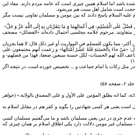
شده باشد اما اسلام همین چیزی است که عامه مردم دارند. مفاد این
ن حجت است شامل اهل سنت هم می‌شود.
ام علیه السلام پاسخ دادند که بین مومن و مسلمان تفاوتی نیست مگر
ضْلٌ عَلَى الْمُسْلِمِ- فِي أَعْمَالِهِمَا وَ مَا يَتَقَرَّبَانِ بِهِ إِلَى اللَّهِ عَزَّ وَ جَلَّ»
تفاوتند. مرحوم علامه مجلسی احتمال داده‌اند «الفضائل» مصحف
أكثر- مما يكون للمسلم في المواريث أو غير ذلك قال: لا هما يجريان
جاءَ بِالْحَسَنَةِ فَلَهُ عَشْرُ أَمْثالِها» و زعمت أنهم مجتمعون على
م الذين يضاعف الله لهم الحسنات- لكل حسنة سبعين ضعفا، فهذا من فضلهم- و
در مثل زکات یا امام جماعت و ... تخصیص خورده است. در نتیجه اگر
 ۵۸)
اثة، كما انه يطلق المؤمن على الأول و على المصدق بالولاية.» (جواهر
است یعنی هر کسی شهادتین را بگوید و کفر هم در مقابل اسلام به
 که عدم خزی در دین یعنی مسلمان باشد و ما می‌گفتیم مسلمان کسی
مسلمان غیر مومن دلالت دارد یکی اطلاق اسلام بر همان چیزی که