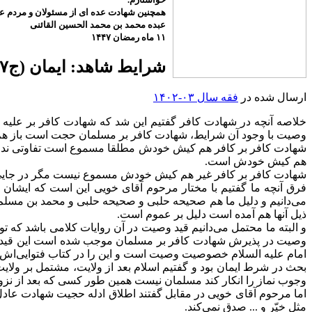
همچنین شهادت عده ای از مسئولان و مردم عزی
عبده محمد بن محمد الحسین القائنی
۱۱ ماه رمضان ۱۴۴۷
شرایط شاهد: ایمان (ج۵۷-۴-۱۰-۱۴۰۲)
ارسال شده در
فقه سال ۰۳-۱۴۰۲
خلاصه آنچه در شهادت کافر گفتیم این شد که شهادت کافر بر علیه
وصیت با وجود آن شرایط، شهادت کافر بر مسلمان حجت است باز هم تف
شهادت کافر بر کافر هم کیش خودش مطلقا مسموع است تفاوتی ندارد م
هم کیش خودش است.
شهادت کافر بر کافر غیر هم کیش خودش مسموع نیست مگر در جایی 
فرق آنچه ما گفتیم با مختار مرحوم آقای خویی این است که ایشا
می‌دانیم و دلیل ما هم صحیحه حلبی و صحیحه حلبی و محمد بن مسل
ذیل آنها هم آمده است دلیل بر عموم است.
و البته ما محتمل می‌دانیم قید وصیت در آن روایات کلامی باشد که
وصیت در پذیرش شهادت کافر بر مسلمان موجب شده است این قید را د
امام علیه السلام خصوصیت وصیت است و این را در کتاب فتوایی‌اش نو
بحث در شرط ایمان بود و گفتیم اسلام بعد از ولایت، مشتمل بر ولا
وجوب نماز را انکار کند مسلمان نیست همین طور کسی که بعد از نزو
اما مرحوم آقای خویی در مقابل گفتند اطلاق ادله حجیت شهادت عادل 
مثل خیّر و ... صدق نمی‌کند.