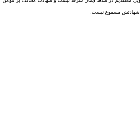
ای خویی معتقدیم در شاهد ایمان شرط نیست و شهادت مخالف بر مومن
د شهادتش مسموع نیست.