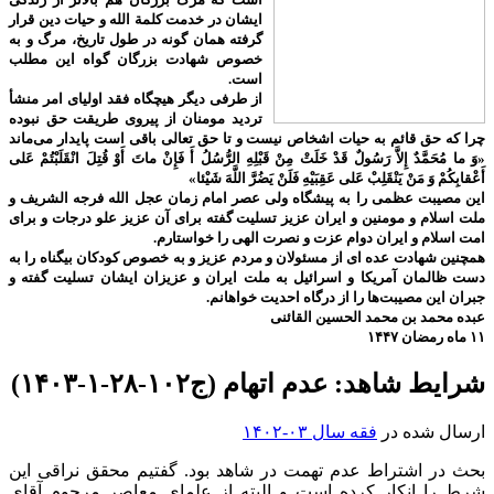
ایشان در خدمت کلمة الله و حیات دین قرار
گرفته همان گونه در طول تاریخ، مرگ و به
خصوص شهادت بزرگان گواه این مطلب
است.
از طرفی دیگر هیچگاه فقد اولیای امر منشأ
تردید مومنان از پیروی طریقت حق نبوده
چرا که حق قائم به حیات اشخاص نیست و تا حق تعالی باقی است پایدار می‌ماند
«وَ ما مُحَمَّدٌ إِلاَّ رَسُولٌ قَدْ خَلَتْ مِنْ قَبْلِهِ الرُّسُلُ أَ فَإِنْ ماتَ أَوْ قُتِلَ انْقَلَبْتُمْ عَلى‌
أَعْقابِكُمْ وَ مَنْ يَنْقَلِبْ عَلى‌ عَقِبَيْهِ فَلَنْ يَضُرَّ اللَّهَ شَيْئا»
این مصیبت عظمی را به پیشگاه ولی عصر امام زمان عجل الله فرجه الشریف و
ملت اسلام و مومنین و ایران عزیز تسلیت گفته برای آن عزیز علو درجات و برای
امت اسلام و ایران دوام عزت و نصرت الهی را خواستارم.
همچنین شهادت عده ای از مسئولان و مردم عزیز و به خصوص کودکان بیگناه را به
دست ظالمان آمریکا و اسرائیل به ملت ایران و عزیزان ایشان تسلیت گفته و
جبران این مصیبت‌ها را از درگاه احدیت خواهانم.
عبده محمد بن محمد الحسین القائنی
۱۱ ماه رمضان ۱۴۴۷
شرایط شاهد: عدم اتهام (ج۱۰۲-۲۸-۱-۱۴۰۳)
ارسال شده در
فقه سال ۰۳-۱۴۰۲
بحث در اشتراط عدم تهمت در شاهد بود. گفتیم محقق نراقی این
شرط را انکار کرده است و البته از علمای معاصر مرحوم آقای