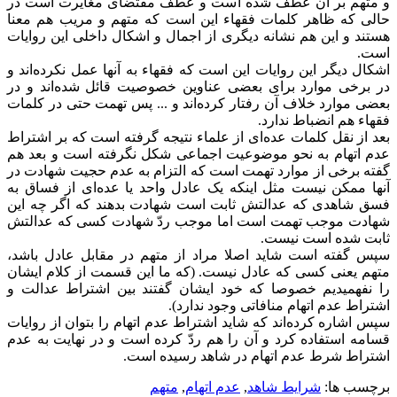
و متهم بر آن عطف شده است و عطف مقتضای مغایرت است در
حالی که ظاهر کلمات فقهاء این است که متهم و مریب هم معنا
هستند و این هم نشانه دیگری از اجمال و اشکال داخلی این روایات
است.
اشکال دیگر این روایات این است که فقهاء به آنها عمل نکرده‌اند و
در برخی موارد برای بعضی عناوین خصوصیت قائل شده‌اند و در
بعضی موارد خلاف آن رفتار کرده‌اند و ... پس تهمت حتی در کلمات
فقهاء هم انضباط ندارد.
بعد از نقل کلمات عده‌ای از علماء نتیجه گرفته است که بر اشتراط
عدم اتهام به نحو موضوعیت اجماعی شکل نگرفته است و بعد هم
گفته برخی از موارد تهمت است که التزام به عدم حجیت شهادت در
آنها ممکن نیست مثل اینکه یک عادل واحد یا عده‌ای از فساق به
فسق شاهدی که عدالتش ثابت است شهادت بدهند که اگر چه این
شهادت موجب تهمت است اما موجب ردّ شهادت کسی که عدالتش
ثابت شده است نیست.
سپس گفته است شاید اصلا مراد از متهم در مقابل عادل باشد،
متهم یعنی کسی که عادل نیست. (که ما این قسمت از کلام ایشان
را نفهمیدیم خصوصا که خود ایشان گفتند بین اشتراط عدالت و
اشتراط عدم اتهام منافاتی وجود ندارد).
سپس اشاره کرده‌اند که شاید اشتراط عدم اتهام را بتوان از روایات
قسامه استفاده کرد و آن را هم ردّ کرده است و در نهایت به عدم
اشتراط شرط عدم اتهام در شاهد رسیده است.
برچسب ها:
شرایط شاهد
,
عدم اتهام
,
متهم