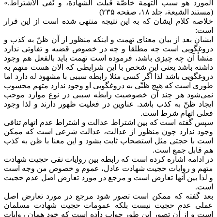
المورد هو سبب التهمة خاصّة قبلت الشهادة، و نُفي الاشتراط.»
(مستند الشیعة، جلد ۱۸، صفحه ۲۳۵)
خلاصه کلام ایشان که به این نتیجه منتهی شده است از این قرار
است:
ایشان بعد از بیان معنای تهمت و اینکه منظور از آن ظنّ به کذب و
دروغگویی است چه مطلقا و چه در خصوص قضیه و تفاوتی ندارد
منشأ آن چه چیزی باشد، فرموده است تهمت باید بالفعل هم وجود
داشته باشد یعنی این شخص با این شرایطی که الان هست متهم به
دروغگویی باشد لذا اگر کسی مثلا رابطه سببی با مشهود له دارد اما
طوری است که هیچ ظنّی به دروغگویی او وجود ندارد متهم محسوب
نمی‌شود هر چند آن خصوصیت رابطه سببی در نوع موارد موجب
ایجاد ظنّ به کذب باشد. عناوین در فعلیت ظهور دارند و لذا وجود
فعلی اتهام شرط است.
سپس گفته است که بین اشتراط عدالت و اشتراط عدم اتهام تنافی
وجود ندارد چون منظور از عدالت، عدالت شرعی است که ممکن
است با حجتی مثل استصحاب ثابت بشود و این معنا با ظن به کذب
هم قابل جمع است.
در ادامه اشاره کرده است که رابطه بین روایات نفی حجیت شهادت
متهم و روایات حجیت شهادت عادل، عموم و خصوص من وجه است
و لذا بین آنها تعارض است و مرجع در مورد تعارض اصل عدم حجیت
است.
بعد گفته که ممکن است تصور شود مرجع در مورد تعارض اصل
عملی عدم حجیت نیست بلکه عمومات حجیت شهادت مسلمان
است و از آن تصور این طور جواب داده است که خود همان روایات