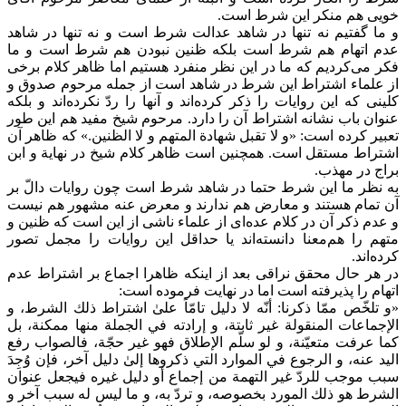
خویی هم منکر این شرط است.
و ما گفتیم نه تنها در شاهد عدالت شرط است و نه تنها در شاهد
عدم اتهام هم شرط است بلکه ظنین نبودن هم شرط است و ما
فکر می‌کردیم که ما در این نظر منفرد هستیم اما ظاهر کلام برخی
از علماء اشتراط این شرط در شاهد است از جمله مرحوم صدوق و
کلینی که این روایات را ذکر کرده‌اند و آنها را ردّ نکرده‌اند و بلکه
عنوان باب نشانه اشتراط آن را دارد. مرحوم شیخ مفید هم این طور
تعبیر کرده است: «و لا تقبل شهادة المتهم و لا الظنين.» که ظاهر آن
اشتراط مستقل است. همچنین است ظاهر کلام شیخ در نهایة و ابن
براج در مهذب.
به نظر ما این شرط حتما در شاهد شرط است چون روایات دالّ بر
آن تمام هستند و معارض هم ندارند و معرض عنه مشهور هم نیست
و عدم ذکر آن در کلام عده‌ای از علماء ناشی از این است که ظنین و
متهم را هم‌معنا دانسته‌اند یا حداقل این روایات را مجمل تصور
کرده‌اند.
در هر حال محقق نراقی بعد از اینکه ظاهرا اجماع بر اشتراط عدم
اتهام را پذیرفته است اما در نهایت فرموده است:
«و تلخّص ممّا ذكرنا: أنّه لا دليل تامّاً علىٰ اشتراط ذلك الشرط، و
الإجماعات المنقولة غير ثابتة، و إرادته في الجملة منها ممكنة، بل
كما عرفت متعيّنة، و لو سلّم الإطلاق فهو غير حجّة، فالصواب رفع
اليد عنه، و الرجوع في الموارد التي ذكروها إلىٰ دليل آخر، فإن وُجِدَ
سبب موجب للردّ غير التهمة من إجماع أو دليل غيره فيجعل عنوان
الشرط هو ذلك المورد بخصوصه، و تردّ به، و ما ليس له سبب آخر و