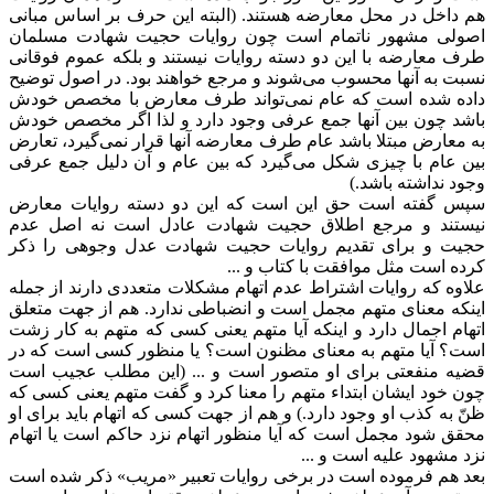
هم داخل در محل معارضه هستند. (البته این حرف بر اساس مبانی
اصولی مشهور ناتمام است چون روایات حجیت شهادت مسلمان
طرف معارضه با این دو دسته روایات نیستند و بلکه عموم فوقانی
نسبت به آنها محسوب می‌شوند و مرجع خواهند بود. در اصول توضیح
داده شده است که عام نمی‌تواند طرف معارض با مخصص خودش
باشد چون بین آنها جمع عرفی وجود دارد و لذا اگر مخصص خودش
به معارض مبتلا باشد عام طرف معارضه آنها قرار نمی‌گیرد، تعارض
بین عام با چیزی شکل می‌گیرد که بین عام و آن دلیل جمع عرفی
وجود نداشته باشد.)
سپس گفته است حق این است که این دو دسته روایات معارض
نیستند و مرجع اطلاق حجیت شهادت عادل است نه اصل عدم
حجیت و برای تقدیم روایات حجیت شهادت عدل وجوهی را ذکر
کرده است مثل موافقت با کتاب و ...
علاوه که روایات اشتراط عدم اتهام مشکلات متعددی دارند از جمله
اینکه معنای متهم مجمل است و انضباطی ندارد. هم از جهت متعلق
اتهام اجمال دارد و اینکه آیا متهم یعنی کسی که متهم به کار زشت
است؟ آیا متهم به معنای مظنون است؟ یا منظور کسی است که در
قضیه منفعتی برای او متصور است و ... (این مطلب عجیب است
چون خود ایشان ابتداء متهم را معنا کرد و گفت متهم یعنی کسی که
ظنّ به کذب او وجود دارد.) و هم از جهت کسی که اتهام باید برای او
محقق شود مجمل است که آیا منظور اتهام نزد حاکم است یا اتهام
نزد مشهود علیه است و ...
بعد هم فرموده است در برخی روایات تعبیر «مریب» ذکر شده است